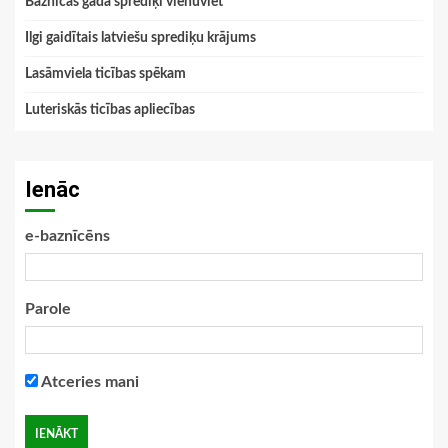
Baznīcas gada sprediķi vienuviet
Ilgi gaidītais latviešu sprediķu krājums
Lasāmviela ticības spēkam
Luteriskās ticības apliecības
Ienāc
e-baznīcēns
Parole
Atceries mani