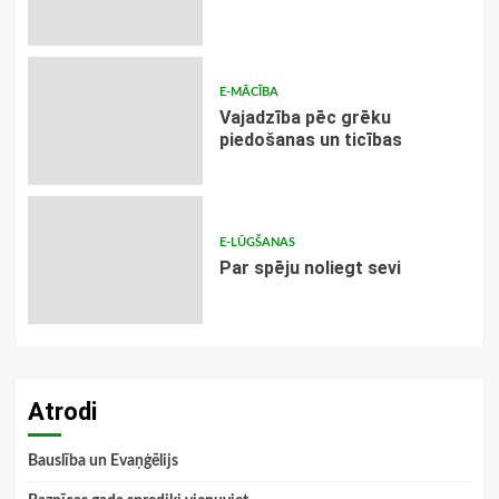
E-MĀCĪBA
Vajadzība pēc grēku
piedošanas un ticības
E-LŪGŠANAS
Par spēju noliegt sevi
Atrodi
Bauslība un Evaņģēlijs