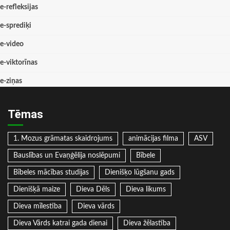
e-refleksijas
e-sprediķi
e-video
e-viktorīnas
e-ziņas
Tēmas
1. Mozus grāmatas skaidrojums
animācijas filma
ASV
Bauslības un Evaņģēlija noslēpumi
Bībele
Bībeles mācības studijas
Dienišķo lūgšanu gads
Dienišķā maize
Dieva Dēls
Dieva likums
Dieva mīlestība
Dieva vārds
Dieva Vārds katrai gada dienai
Dieva žēlastība