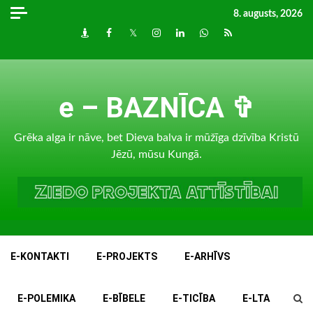
Skip
8. augusts, 2026
to
Draugiem
Facebook
Twitter
Instagram
LinkedIn
whatsapp
RSS
content
e – BAZNĪCA ✞
Grēka alga ir nāve, bet Dieva balva ir mūžīga dzīvība Kristū
Jēzū, mūsu Kungā.
E-KONTAKTI
E-PROJEKTS
E-ARHĪVS
E-POLEMIKA
E-BĪBELE
E-TICĪBA
E-LTA