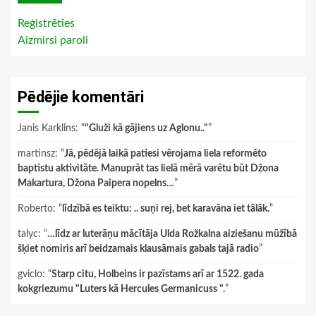
Reģistrēties
Aizmirsi paroli
Pēdējie komentāri
Janis Karklins
: “
"Gluži kā gājiens uz Aglonu.."
”
martinsz
: “
Jā, pēdējā laikā patiesi vērojama liela reformēto
baptistu aktivitāte. Manuprāt tas lielā mērā varētu būt Džona
Makartura, Džona Paipera nopelns…
”
Roberto
: “
līdzībā es teiktu: .. suņi rej, bet karavāna iet tālāk.
”
talyc
: “
…līdz ar luterāņu mācītāja Ulda Rožkalna aiziešanu mūžībā
šķiet nomiris arī beidzamais klausāmais gabals tajā radio
”
gviclo
: “
Starp citu, Holbeins ir pazīstams arī ar 1522. gada
kokgriezumu "Luters kā Hercules Germanicuss ".
”