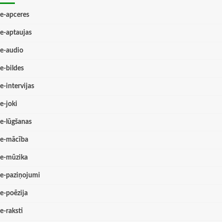
e-apceres
e-aptaujas
e-audio
e-bildes
e-intervijas
e-joki
e-lūgšanas
e-mācība
e-mūzika
e-paziņojumi
e-poēzija
e-raksti