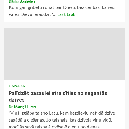
Dītrihs Bonhēfers
Kurš gan gribētu runāt par Dievu, bez cerības, ka reiz
varēs Dievu ieraudzīt?...
Lasīt tālāk
E-APCERES
Palīdzēt pasaulei atraisīties no negantās
dzīves
Dr. Mārtiņš Luters
“Viņš izglāba taisno Latu, kam bezdievju netiklā dzīve
sagādāja ciešanas. Jo taisnais, kas dzīvoja viņu vidū,
mocījās savā taisnajā dvēselē dienu no dienas,