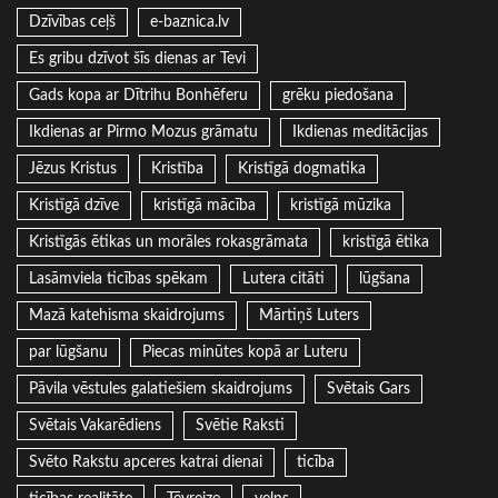
Dzīvības ceļš
e-baznica.lv
Es gribu dzīvot šīs dienas ar Tevi
Gads kopa ar Dītrihu Bonhēferu
grēku piedošana
Ikdienas ar Pirmo Mozus grāmatu
Ikdienas meditācijas
Jēzus Kristus
Kristība
Kristīgā dogmatika
Kristīgā dzīve
kristīgā mācība
kristīgā mūzika
Kristīgās ētikas un morāles rokasgrāmata
kristīgā ētika
Lasāmviela ticības spēkam
Lutera citāti
lūgšana
Mazā katehisma skaidrojums
Mārtiņš Luters
par lūgšanu
Piecas minūtes kopā ar Luteru
Pāvila vēstules galatiešiem skaidrojums
Svētais Gars
Svētais Vakarēdiens
Svētie Raksti
Svēto Rakstu apceres katrai dienai
ticība