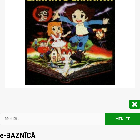
Meklēt:
e-BAZNĪCĀ