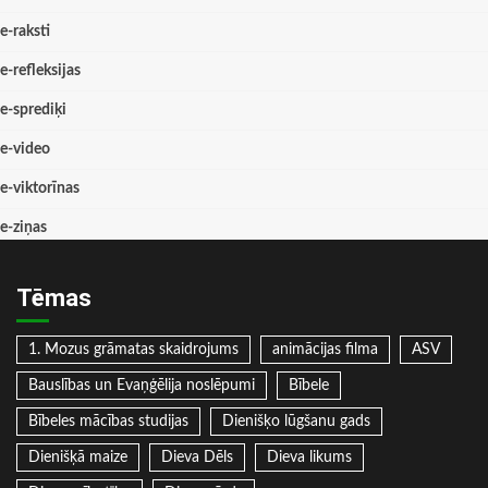
e-raksti
e-refleksijas
e-sprediķi
e-video
e-viktorīnas
e-ziņas
Tēmas
1. Mozus grāmatas skaidrojums
animācijas filma
ASV
Bauslības un Evaņģēlija noslēpumi
Bībele
Bībeles mācības studijas
Dienišķo lūgšanu gads
Dienišķā maize
Dieva Dēls
Dieva likums