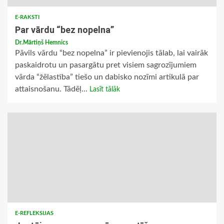
E-RAKSTI
Par vārdu “bez nopelna”
Dr.Mārtiņš Hemnics
Pāvils vārdu “bez nopelna” ir pievienojis tālab, lai vairāk
paskaidrotu un pasargātu pret visiem sagrozījumiem
vārda “žēlastība” tiešo un dabisko nozīmi artikulā par
attaisnošanu. Tādēļ...
Lasīt tālāk
E-REFLEKSIJAS