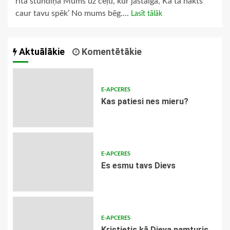
rīta stundiņā Mums uz ceļu, kur jastaiga, Ka ta nakts
caur tavu spēk’ No mums bēg....
Lasīt tālāk
Aktuālākie
Komentētākie
E-APCERES
​Kas patiesi nes mieru?
E-APCERES
Es esmu tavs Dievs
E-APCERES
Kristietis kā Dieva namturis