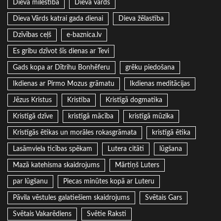
Dieva mīlestība
Dieva vārds
Dieva Vārds katrai gada dienai
Dieva žēlastība
Dzīvības ceļš
e-baznica.lv
Es gribu dzīvot šīs dienas ar Tevi
Gads kopa ar Dītrihu Bonhēferu
grēku piedošana
Ikdienas ar Pirmo Mozus grāmatu
Ikdienas meditācijas
Jēzus Kristus
Kristība
Kristīgā dogmatika
Kristīgā dzīve
kristīgā mācība
kristīgā mūzika
Kristīgās ētikas un morāles rokasgrāmata
kristīgā ētika
Lasāmviela ticības spēkam
Lutera citāti
lūgšana
Mazā katehisma skaidrojums
Mārtiņš Luters
par lūgšanu
Piecas minūtes kopā ar Luteru
Pāvila vēstules galatiešiem skaidrojums
Svētais Gars
Svētais Vakarēdiens
Svētie Raksti