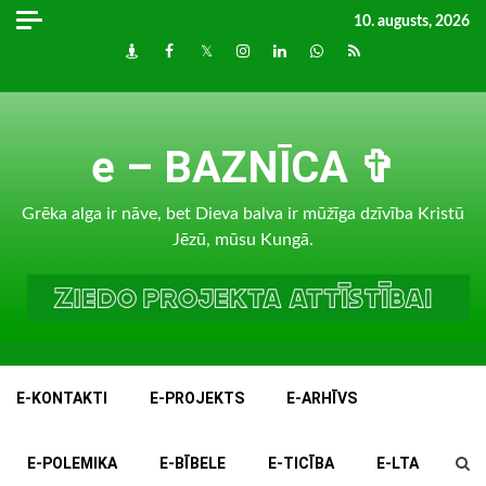
Skip
10. augusts, 2026
to
Draugiem
Facebook
Twitter
Instagram
LinkedIn
whatsapp
RSS
content
e – BAZNĪCA ✞
Grēka alga ir nāve, bet Dieva balva ir mūžīga dzīvība Kristū
Jēzū, mūsu Kungā.
E-KONTAKTI
E-PROJEKTS
E-ARHĪVS
E-POLEMIKA
E-BĪBELE
E-TICĪBA
E-LTA