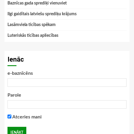
Baznīcas gada sprediķi vienuviet
Ilgi gaidītais latviešu sprediķu krājums
Lasāmviela ticības spēkam
Luteriskās ticības apliecības
Ienāc
e-baznīcēns
Parole
Atceries mani