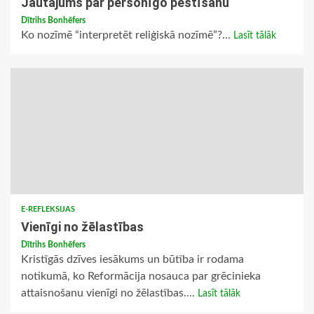
Jautājums par personīgo pestīšanu
Dītrihs Bonhēfers
Ko nozīmē “interpretēt reliģiskā nozīmē”?...
Lasīt tālāk
E-REFLEKSIJAS
Vienīgi no žēlastības
Dītrihs Bonhēfers
Kristīgās dzīves iesākums un būtība ir rodama
notikumā, ko Reformācija nosauca par grēcinieka
attaisnošanu vienīgi no žēlastības....
Lasīt tālāk