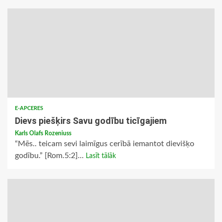
E-APCERES
Dievs piešķirs Savu godību ticīgajiem
Karls Olafs Rozeniuss
“Mēs.. teicam sevi laimīgus cerībā iemantot dievišķo
godību.” [Rom.5:2]...
Lasīt tālāk