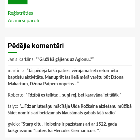
Reģistrēties
Aizmirsi paroli
Pēdējie komentāri
Janis Karklins
: “
"Gluži kā gājiens uz Aglonu.."
”
martinsz
: “
Jā, pēdējā laikā patiesi vērojama liela reformēto
baptistu aktivitāte. Manuprāt tas lielā mērā varētu būt Džona
Makartura, Džona Paipera nopelns…
”
Roberto
: “
līdzībā es teiktu: .. suņi rej, bet karavāna iet tālāk.
”
talyc
: “
…līdz ar luterāņu mācītāja Ulda Rožkalna aiziešanu mūžībā
šķiet nomiris arī beidzamais klausāmais gabals tajā radio
”
gviclo
: “
Starp citu, Holbeins ir pazīstams arī ar 1522. gada
kokgriezumu "Luters kā Hercules Germanicuss ".
”