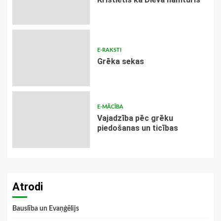
E-RAKSTI
Grēka sekas
E-MĀCĪBA
Vajadzība pēc grēku
piedošanas un ticības
Atrodi
Bauslība un Evaņģēlijs