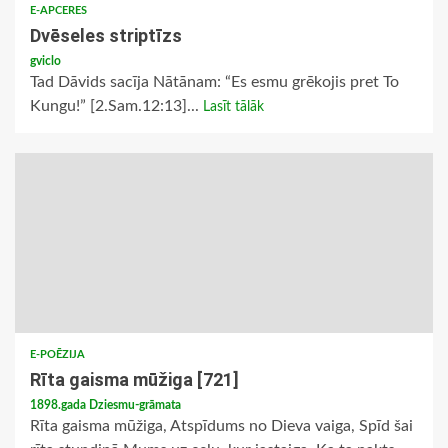
E-APCERES
Dvēseles striptīzs
gviclo
Tad Dāvids sacīja Nātānam: “Es esmu grēkojis pret To
Kungu!” [2.Sam.12:13]...
Lasīt tālāk
E-POĒZIJA
Rīta gaisma mūžiga [721]
1898.gada Dziesmu-grāmata
Rīta gaisma mūžiga, Atspīdums no Dieva vaiga, Spīd šai