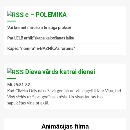
e – POLEMIKA
Vai kremēt mirušo ir kristīga prakse?
Par LELB arhibīskapa kalpošanas laiku
Kāpēc "nomira" e-BAZNĪCAs forums?
Dieva vārds katrai dienai
Mt.25:31-32
Kad Cilvēka Dēls nāks Savā godībā un visi eņģeļi līdz ar Viņu, tad
Viņš sēdēs uz Sava godības krēsla. Un visas tautas tiks
sapulcētas Viņa priekšā.
Animācijas filma