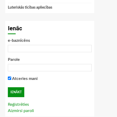
Luteriskās ticības apliecības
Ienāc
e-baznīcēns
Parole
Atceries mani
Reģistrēties
Aizmirsi paroli