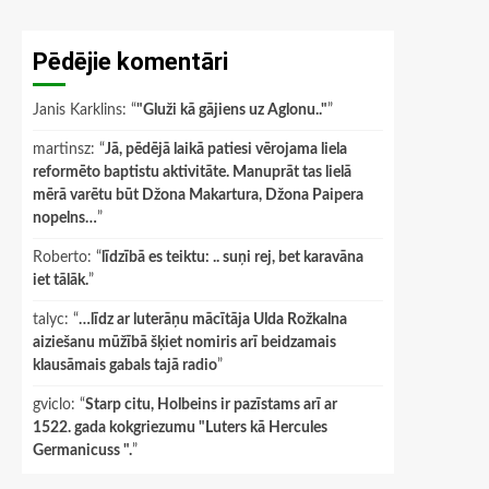
Pēdējie komentāri
Janis Karklins
: “
"Gluži kā gājiens uz Aglonu.."
”
martinsz
: “
Jā, pēdējā laikā patiesi vērojama liela
reformēto baptistu aktivitāte. Manuprāt tas lielā
mērā varētu būt Džona Makartura, Džona Paipera
nopelns…
”
Roberto
: “
līdzībā es teiktu: .. suņi rej, bet karavāna
iet tālāk.
”
talyc
: “
…līdz ar luterāņu mācītāja Ulda Rožkalna
aiziešanu mūžībā šķiet nomiris arī beidzamais
klausāmais gabals tajā radio
”
gviclo
: “
Starp citu, Holbeins ir pazīstams arī ar
1522. gada kokgriezumu "Luters kā Hercules
Germanicuss ".
”