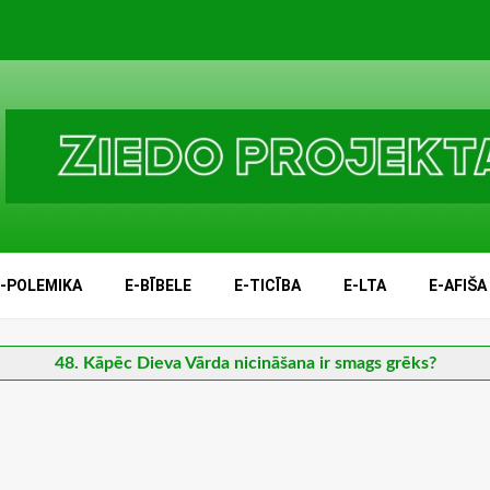
E-POLEMIKA
E-BĪBELE
E-TICĪBA
E-LTA
E-AFIŠA
48. Kāpēc Dieva Vārda nicināšana ir smags grēks?