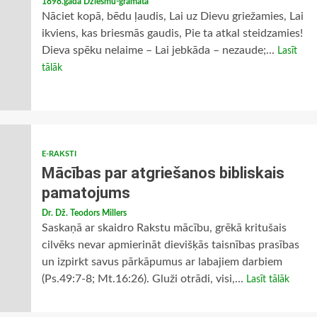
1898.gada Dziesmu-grāmata
Nāciet kopā, bēdu ļaudis, Lai uz Dievu griežamies, Lai
ikviens, kas briesmās gaudis, Pie ta atkal steidzamies!
Dieva spēku nelaime – Lai jebkāda – nezaude;...
Lasīt
tālāk
E-RAKSTI
Mācības par atgriešanos bibliskais
pamatojums
Dr. Dž. Teodors Millers
Saskaņā ar skaidro Rakstu mācību, grēkā kritušais
cilvēks nevar apmierināt dievišķās taisnības prasības
un izpirkt savus pārkāpumus ar labajiem darbiem
(Ps.49:7-8; Mt.16:26). Gluži otrādi, visi,...
Lasīt tālāk