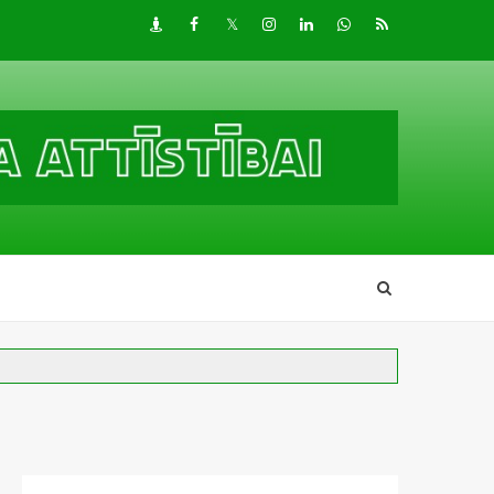
Draugiem
Facebook
Twitter
Instagram
LinkedIn
whatsapp
RSS