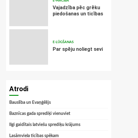
E-MĀCĪBA
Vajadzība pēc grēku
piedošanas un ticības
E-LŪGŠANAS
Par spēju noliegt sevi
Atrodi
Bauslība un Evaņģēlijs
Baznīcas gada sprediķi vienuviet
Ilgi gaidītais latviešu sprediķu krājums
Lasāmviela ticības spēkam