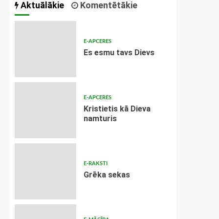
Aktuālākie
Komentētākie
E-APCERES
Es esmu tavs Dievs
E-APCERES
Kristietis kā Dieva
namturis
E-RAKSTI
Grēka sekas