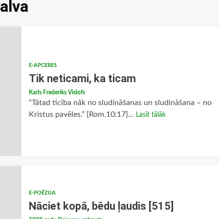
balva
E-APCERES
Tik neticami, ka ticam
Karls Frederiks Vislofs
“Tātad ticība nāk no sludināšanas un sludināšana – no
Kristus pavēles.” [Rom.10:17]...
Lasīt tālāk
E-POĒZIJA
Nāciet kopā, bēdu ļaudis [515]