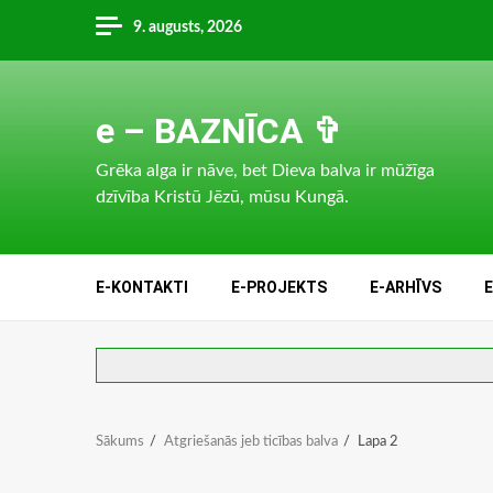
Skip
9. augusts, 2026
to
content
e – BAZNĪCA ✞
Grēka alga ir nāve, bet Dieva balva ir mūžīga
dzīvība Kristū Jēzū, mūsu Kungā.
E-KONTAKTI
E-PROJEKTS
E-ARHĪVS
Sākums
Atgriešanās jeb ticības balva
Lapa 2