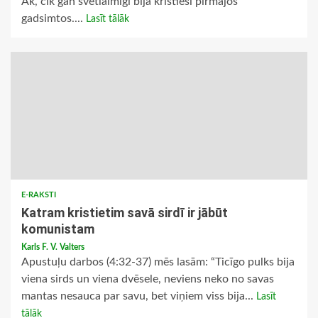
Ak, cik gan svētlaimīgi bija kristieši pirmajos
gadsimtos....
Lasīt tālāk
E-RAKSTI
Katram kristietim savā sirdī ir jābūt
komunistam
Karls F. V. Valters
Apustuļu darbos (4:32-37) mēs lasām: “Ticīgo pulks bija
viena sirds un viena dvēsele, neviens neko no savas
mantas nesauca par savu, bet viņiem viss bija...
Lasīt
tālāk