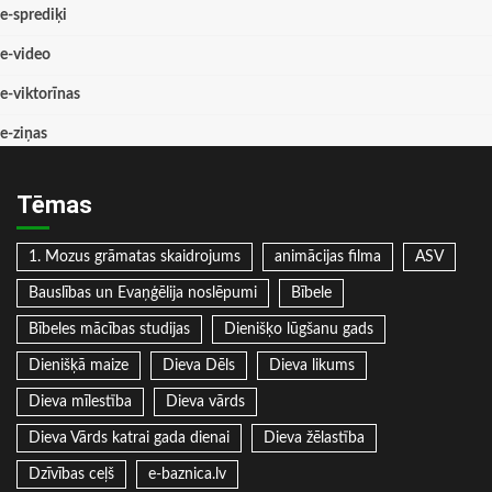
e-sprediķi
e-video
e-viktorīnas
e-ziņas
Tēmas
1. Mozus grāmatas skaidrojums
animācijas filma
ASV
Bauslības un Evaņģēlija noslēpumi
Bībele
Bībeles mācības studijas
Dienišķo lūgšanu gads
Dienišķā maize
Dieva Dēls
Dieva likums
Dieva mīlestība
Dieva vārds
Dieva Vārds katrai gada dienai
Dieva žēlastība
Dzīvības ceļš
e-baznica.lv