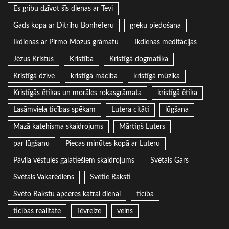
Es gribu dzīvot šīs dienas ar Tevi
Gads kopa ar Dītrihu Bonhēferu
grēku piedošana
Ikdienas ar Pirmo Mozus grāmatu
Ikdienas meditācijas
Jēzus Kristus
Kristība
Kristīgā dogmatika
Kristīgā dzīve
kristīgā mācība
kristīgā mūzika
Kristīgās ētikas un morāles rokasgrāmata
kristīgā ētika
Lasāmviela ticības spēkam
Lutera citāti
lūgšana
Mazā katehisma skaidrojums
Mārtiņš Luters
par lūgšanu
Piecas minūtes kopā ar Luteru
Pāvila vēstules galatiešiem skaidrojums
Svētais Gars
Svētais Vakarēdiens
Svētie Raksti
Svēto Rakstu apceres katrai dienai
ticība
ticības realitāte
Tēvreize
velns