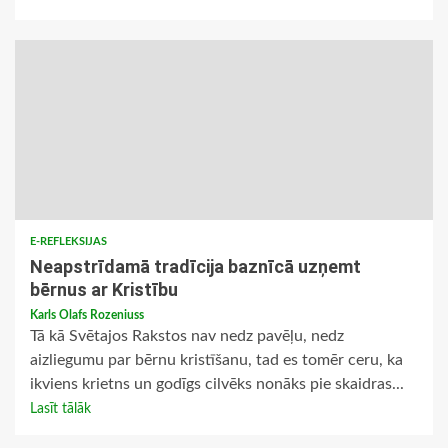
E-REFLEKSIJAS
Neapstrīdamā tradīcija baznīcā uzņemt
bērnus ar Kristību
Karls Olafs Rozeniuss
Tā kā Svētajos Rakstos nav nedz pavēļu, nedz
aizliegumu par bērnu kristīšanu, tad es tomēr ceru, ka
ikviens krietns un godīgs cilvēks nonāks pie skaidras...
Lasīt tālāk