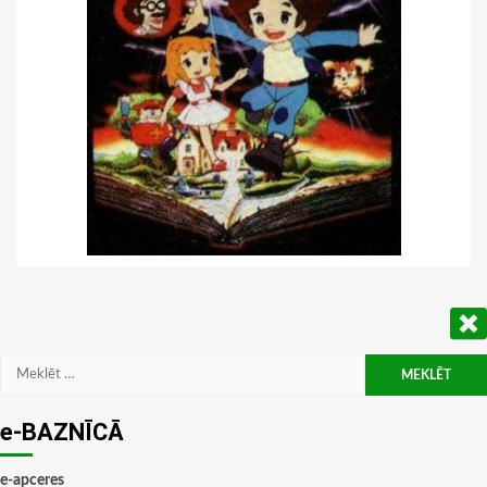
Meklēt:
e-BAZNĪCĀ
e-apceres