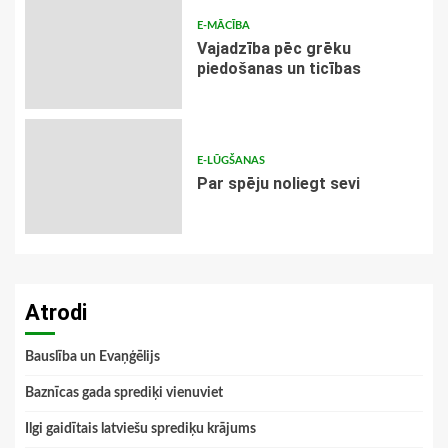
E-MĀCĪBA
Vajadzība pēc grēku
piedošanas un ticības
E-LŪGŠANAS
Par spēju noliegt sevi
Atrodi
Bauslība un Evaņģēlijs
Baznīcas gada sprediķi vienuviet
Ilgi gaidītais latviešu sprediķu krājums