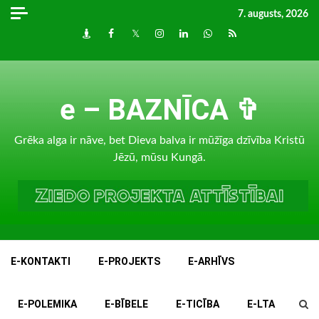
Skip
7. augusts, 2026
to
Draugiem
Facebook
Twitter
Instagram
LinkedIn
whatsapp
RSS
content
e – BAZNĪCA ✞
Grēka alga ir nāve, bet Dieva balva ir mūžīga dzīvība Kristū
Jēzū, mūsu Kungā.
E-KONTAKTI
E-PROJEKTS
E-ARHĪVS
E-POLEMIKA
E-BĪBELE
E-TICĪBA
E-LTA