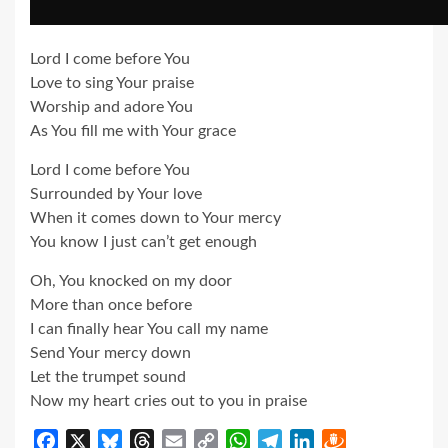
Lord I come before You
Love to sing Your praise
Worship and adore You
As You fill me with Your grace
Lord I come before You
Surrounded by Your love
When it comes down to Your mercy
You know I just can’t get enough
Oh, You knocked on my door
More than once before
I can finally hear You call my name
Send Your mercy down
Let the trumpet sound
Now my heart cries out to you in praise
Facebook
X
Bluesky
Threads
Email
Copy
WhatsApp
Telegram
LinkedIn
Draugiem