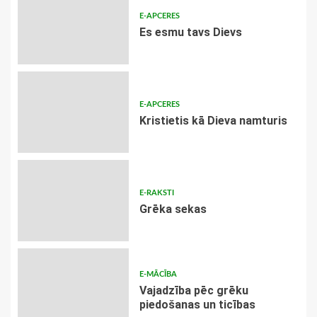
E-APCERES
Es esmu tavs Dievs
E-APCERES
Kristietis kā Dieva namturis
E-RAKSTI
Grēka sekas
E-MĀCĪBA
Vajadzība pēc grēku
piedošanas un ticības