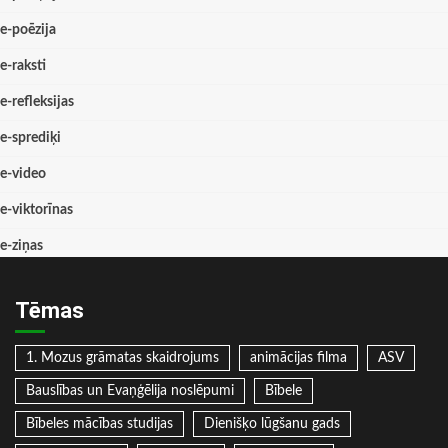
e-poēzija
e-raksti
e-refleksijas
e-sprediķi
e-video
e-viktorīnas
e-ziņas
Tēmas
1. Mozus grāmatas skaidrojums
animācijas filma
ASV
Bauslības un Evaņģēlija noslēpumi
Bībele
Bībeles mācības studijas
Dienišķo lūgšanu gads