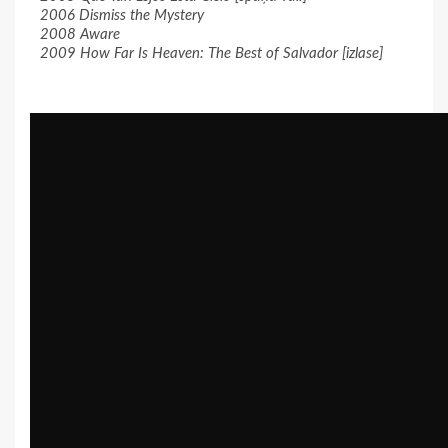
2006 Dismiss the Mystery
2008 Aware
2009 How Far Is Heaven: The Best of Salvador [izlase]