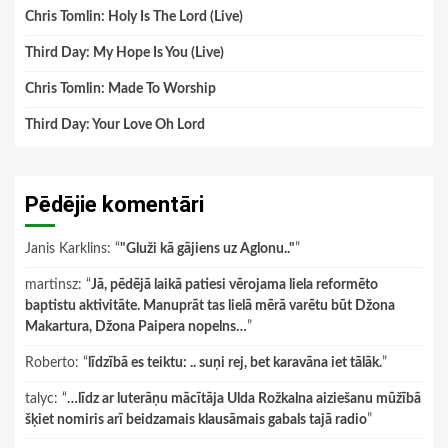
Chris Tomlin: Holy Is The Lord (Live)
Third Day: My Hope Is You (Live)
Chris Tomlin: Made To Worship
Third Day: Your Love Oh Lord
Pēdējie komentāri
Janis Karklins
: “
"Gluži kā gājiens uz Aglonu.."
”
martinsz
: “
Jā, pēdējā laikā patiesi vērojama liela reformēto
baptistu aktivitāte. Manuprāt tas lielā mērā varētu būt Džona
Makartura, Džona Paipera nopelns…
”
Roberto
: “
līdzībā es teiktu: .. suņi rej, bet karavāna iet tālāk.
”
talyc
: “
…līdz ar luterāņu mācītāja Ulda Rožkalna aiziešanu mūžībā
šķiet nomiris arī beidzamais klausāmais gabals tajā radio
”