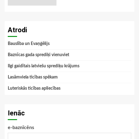
Atrodi
Bauslība un Evaņģēlijs
Baznīcas gada sprediķi vienuviet
Ilgi gaidītais latviešu sprediķu krājums
Lasāmviela ticības spēkam
Luteriskās ticības apliecības
Ienāc
e-baznīcēns