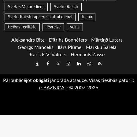
Svētais Vakarēdiens
Svētie Raksti
Svēto Rakstu apceres katrai dienai
ticība
ticības realitāte
Tēvreize
velns
Aleksandrs Bite
Dītrihs Bonhēfers
Mārtiņš Luters
Georgs Mancelis
Ilārs Plūme
Markku Särelä
Karls F. V. Valters
Hermanis Zasse
Draugiem
Facebook
Twitter
Instagram
LinkedIn
whatsapp
RSS
Pārpublicējot
obligāti
jānorāda atsauce. Visas tiesības patur
::
e-BAZNICA
::
© 2007-2026