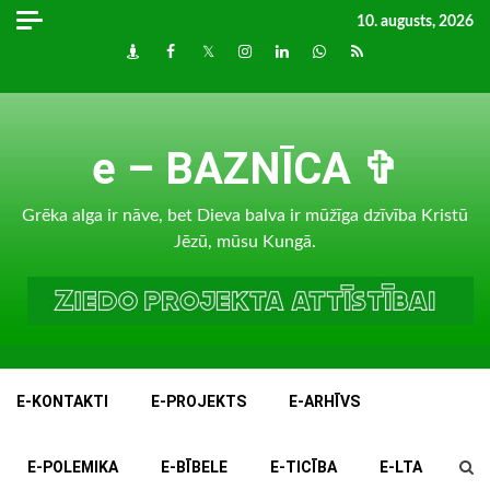
Skip
10. augusts, 2026
to
Draugiem
Facebook
Twitter
Instagram
LinkedIn
whatsapp
RSS
content
e – BAZNĪCA ✞
Grēka alga ir nāve, bet Dieva balva ir mūžīga dzīvība Kristū
Jēzū, mūsu Kungā.
E-KONTAKTI
E-PROJEKTS
E-ARHĪVS
E-POLEMIKA
E-BĪBELE
E-TICĪBA
E-LTA