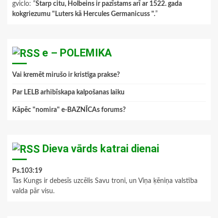
gviclo
: “
Starp citu, Holbeins ir pazīstams arī ar 1522. gada
kokgriezumu "Luters kā Hercules Germanicuss ".
”
e – POLEMIKA
Vai kremēt mirušo ir kristīga prakse?
Par LELB arhibīskapa kalpošanas laiku
Kāpēc "nomira" e-BAZNĪCAs forums?
Dieva vārds katrai dienai
Ps.103:19
Tas Kungs ir debesīs uzcēlis Savu troni, un Viņa ķēniņa valstība
valda pār visu.