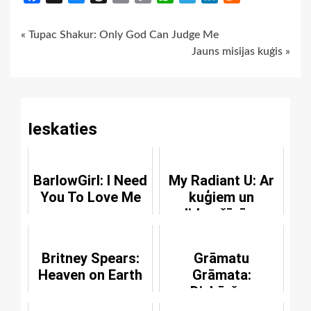
Link
Continue
« Tupac Shakur: Only God Can Judge Me
Jauns misijas kuģis »
Reading
Ieskaties
BarlowGirl: I Need
My Radiant U: Ar
You To Love Me
kuģiem un
lidmašīnām
Britney Spears:
Grāmatu
Heaven on Earth
Grāmata:
Divkāršas
nepatikšanas [6]