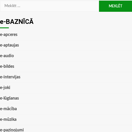
Meklēt:
e-BAZNĪCĀ
e-apceres
e-aptaujas
e-audio
e-bildes
e-intervijas
e-joki
e-lūgšanas
e-mācība
e-mūzika
e-paziņojumi