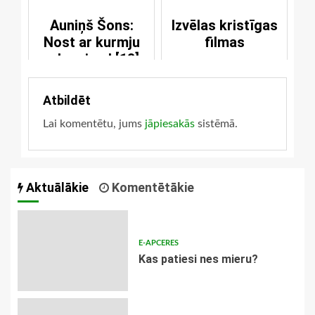
Auniņš Šons:
Izvēlas kristīgas
Nost ar kurmju
filmas
rakumiem! [18]
Atbildēt
Lai komentētu, jums
jāpiesakās
sistēmā.
Aktuālākie
Komentētākie
E-APCERES
​Kas patiesi nes mieru?