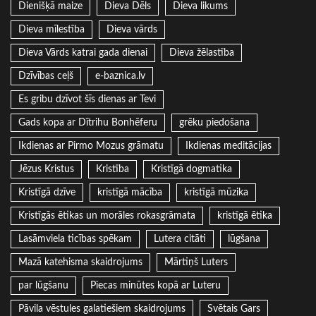
Dienišķā maize
Dieva Dēls
Dieva likums
Dieva mīlestība
Dieva vārds
Dieva Vārds katrai gada dienai
Dieva žēlastība
Dzīvības ceļš
e-baznica.lv
Es gribu dzīvot šīs dienas ar Tevi
Gads kopa ar Dītrihu Bonhēferu
grēku piedošana
Ikdienas ar Pirmo Mozus grāmatu
Ikdienas meditācijas
Jēzus Kristus
Kristība
Kristīgā dogmatika
Kristīgā dzīve
kristīgā mācība
kristīgā mūzika
Kristīgās ētikas un morāles rokasgrāmata
kristīgā ētika
Lasāmviela ticības spēkam
Lutera citāti
lūgšana
Mazā katehisma skaidrojums
Mārtiņš Luters
par lūgšanu
Piecas minūtes kopā ar Luteru
Pāvila vēstules galatiešiem skaidrojums
Svētais Gars