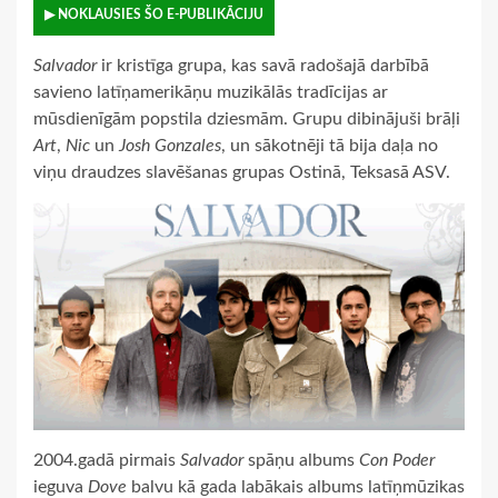
▶ NOKLAUSIES ŠO E-PUBLIKĀCIJU
Salvador
ir kristīga grupa, kas savā radošajā darbībā
savieno latīņamerikāņu muzikālās tradīcijas ar
mūsdienīgām popstila dziesmām. Grupu dibinājuši brāļi
Art
,
Nic
un
Josh Gonzales
, un sākotnēji tā bija daļa no
viņu draudzes slavēšanas grupas Ostinā, Teksasā ASV.
2004.gadā pirmais
Salvador
spāņu albums
Con Poder
ieguva
Dove
balvu kā gada labākais albums latīņmūzikas