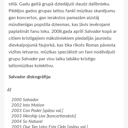
stilā. Gadu gaitā grupā dziedājuši daudz dalībnieku.
Pēdējos gados grupas latīņu fankī mūzikas skanējumu
gan koncertos, gan ierakstos pamazām aizstāj
mūsdienīgas popstila dziesmas, kas ļāvis ievērojami
paplašināt fanu loku. 2008.gada aprīlī
Salvador
kopā ar
citiem kristīgajiem māksliniekiem piedalījās jauniešu
dievkalpojumā Ņujorkā, kas tika rīkots Romas pāvesta
vizītes ietvaros. mūzikas speciālisti un fani nodēvējuši
grupu
Salvador
par visu laiku labāko kristīgo
latīņmūzikas kolektīvu.
Salvador
diskogrāfija:
2000 Salvador
2002 Into Motion
2003 Con Poder [spāņu val.]
2003 Worship Live [koncertieraksts]
2004 So Natural
2005 Que Tan Lejos Esta Cielo [spāņu val.]