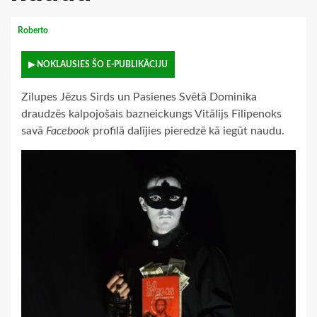
Roberto
▶ NOKLAUSIES ŠO E-PUBLIKĀCIJU
Zilupes Jēzus Sirds un Pasienes Svētā Dominika
draudzēs kalpojošais bazneickungs Vitālijs Filipenoks
savā
Facebook
profilā dalījies pieredzē kā iegūt naudu.