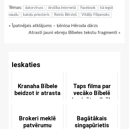
Link
Tēmas:
datorvīruss
drošība internetā
Facebook
kā iegūt
naudu
katoļu priesteris
Reinis Bērziņš
Vitālijs Filipenoks
Continue
« Īpatnējais atklājums – ķēniņa Hēroda dārzs
Atrasti jauni ebreju Bībeles tekstu fragmenti »
Reading
Ieskaties
Kranaha Bībele
Taps filma par
beidzot ir atrasta
vecāko Bībelē
pieminēto cilvēku
Brokeri meklē
Bagātākais
patvērumu
singapūrietis