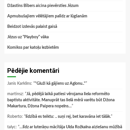
Džastins Bībers aicina pievērsties Jēzum
Apmulsušajiem vēlētājiem palīdz ar lūgšanām
Beidzot izdevās palaist gaisā
Jēzus uz “Playboy” vāka
Komikss par katoļu lezbietēm
Pēdējie komentāri
Janis Karklins
: “
"Gluži kā gājiens uz Aglonu.."
”
martinsz
: “
Jā, pēdējā laikā patiesi vērojama liela reformēto
baptistu aktivitāte. Manuprāt tas lielā mērā varētu būt Džona
Makartura, Džona Paipera nopelns…
”
Roberto
: “
līdzībā es teiktu: .. suņi rej, bet karavāna iet tālāk.
”
talyc
: “
…līdz ar luterāņu mācītāja Ulda Rožkalna aiziešanu mūžībā