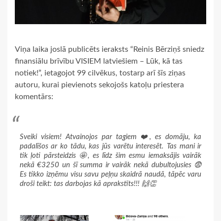
Viņa laika joslā publicēts ieraksts “Reinis Bērziņš sniedz
finansiālu brīvību VISIEM latviešiem – Lūk, kā tas
notiek!”, ietagojot 99 cilvēkus, tostarp arī šīs ziņas
autoru, kurai pievienots sekojošs katoļu priestera
komentārs:
Sveiki visiem! Atvainojos par tagiem ❤️, es domāju, ka
padalīšos ar ko tādu, kas jūs varētu interesēt. Tas mani ir
tik ļoti pārsteidzis 🤩, es līdz šim esmu iemaksājis vairāk
nekā €3250 un šī summa ir vairāk nekā dubultojusies 😨
Es tikko izņēmu visu savu peļņu skaidrā naudā, tāpēc varu
droši teikt: tas darbojas kā aprakstīts!!! 🙌👏