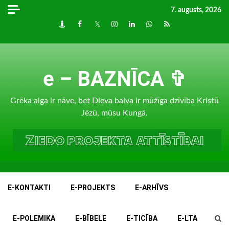
Skip
7. augusts, 2026
to
Draugiem
Facebook
Twitter
Instagram
LinkedIn
whatsapp
RSS
content
e – BAZNĪCA ✞
Grēka alga ir nāve, bet Dieva balva ir mūžīga dzīvība Kristū
Jēzū, mūsu Kungā.
E-KONTAKTI
E-PROJEKTS
E-ARHĪVS
E-POLEMIKA
E-BĪBELE
E-TICĪBA
E-LTA