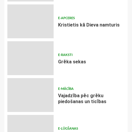
E-APCERES
Kristietis kā Dieva namturis
E-RAKSTI
Grēka sekas
E-MĀCĪBA
Vajadzība pēc grēku
piedošanas un ticības
E-LŪGŠANAS