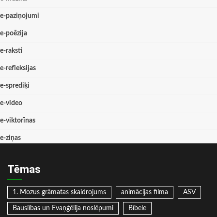
e-paziņojumi
e-poēzija
e-raksti
e-refleksijas
e-sprediķi
e-video
e-viktorīnas
e-ziņas
Tēmas
1. Mozus grāmatas skaidrojums
animācijas filma
ASV
Bauslības un Evaņģēlija noslēpumi
Bībele