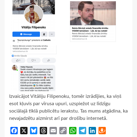
Izvaicājot Vitāliju Filipenoku, tomēr izrādījies, ka viņš
esot kļuvis par vīrusa upuri, uzspiežot uz līdzīgu
sociālajā tīklā publicētu ierakstu. Tas mums atgādina, ka
nevajadzētu aizmirst arī par drošību internetā.
Facebook
X
Bluesky
Threads
Email
Copy
WhatsApp
Telegram
LinkedIn
Draugiem