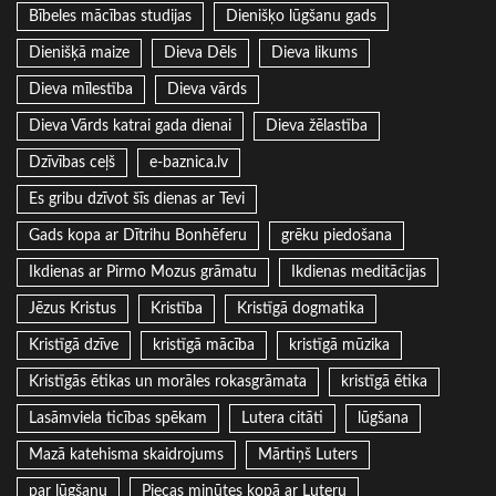
Bībeles mācības studijas
Dienišķo lūgšanu gads
Dienišķā maize
Dieva Dēls
Dieva likums
Dieva mīlestība
Dieva vārds
Dieva Vārds katrai gada dienai
Dieva žēlastība
Dzīvības ceļš
e-baznica.lv
Es gribu dzīvot šīs dienas ar Tevi
Gads kopa ar Dītrihu Bonhēferu
grēku piedošana
Ikdienas ar Pirmo Mozus grāmatu
Ikdienas meditācijas
Jēzus Kristus
Kristība
Kristīgā dogmatika
Kristīgā dzīve
kristīgā mācība
kristīgā mūzika
Kristīgās ētikas un morāles rokasgrāmata
kristīgā ētika
Lasāmviela ticības spēkam
Lutera citāti
lūgšana
Mazā katehisma skaidrojums
Mārtiņš Luters
par lūgšanu
Piecas minūtes kopā ar Luteru