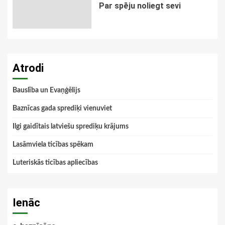
Par spēju noliegt sevi
Atrodi
Bauslība un Evaņģēlijs
Baznīcas gada sprediķi vienuviet
Ilgi gaidītais latviešu sprediķu krājums
Lasāmviela ticības spēkam
Luteriskās ticības apliecības
Ienāc