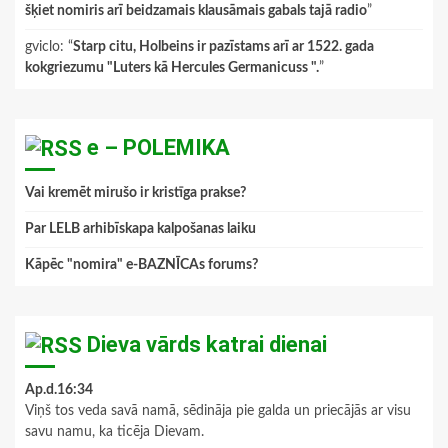
šķiet nomiris arī beidzamais klausāmais gabals tajā radio
”
gviclo
: “
Starp citu, Holbeins ir pazīstams arī ar 1522. gada
kokgriezumu "Luters kā Hercules Germanicuss ".
”
e – POLEMIKA
Vai kremēt mirušo ir kristīga prakse?
Par LELB arhibīskapa kalpošanas laiku
Kāpēc "nomira" e-BAZNĪCAs forums?
Dieva vārds katrai dienai
Ap.d.16:34
Viņš tos veda savā namā, sēdināja pie galda un priecājās ar visu
savu namu, ka ticēja Dievam.