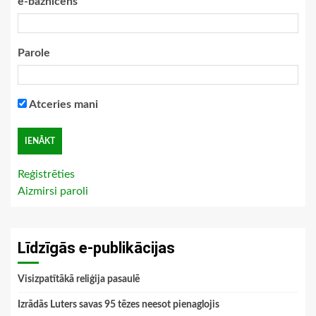
e-baznīcēns
Parole
Atceries mani
Reģistrēties
Aizmirsi paroli
Līdzīgās e-publikācijas
Visizpatītākā reliģija pasaulē
Izrādās Luters savas 95 tēzes neesot pienaglojis