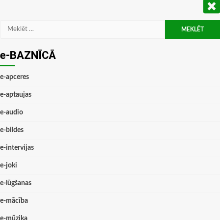
Meklēt:
e-BAZNĪCĀ
e-apceres
e-aptaujas
e-audio
e-bildes
e-intervijas
e-joki
e-lūgšanas
e-mācība
e-mūzika