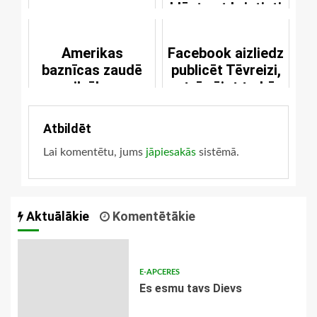
kļūst pat kristieti
Amerikas
Facebook aizliedz
baznīcas zaudē
publicēt Tēvreizi,
cilvēkus
atzīmējot to kā
nepatiesu
Atbildēt
Lai komentētu, jums
jāpiesakās
sistēmā.
Aktuālākie
Komentētākie
E-APCERES
Es esmu tavs Dievs