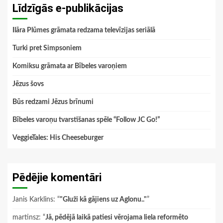
Līdzīgās e-publikācijas
Ilāra Plūmes grāmata redzama televīzijas seriālā
Turki pret Simpsoniem
Komiksu grāmata ar Bībeles varoņiem
Jēzus šovs
Būs redzami Jēzus brīnumi
Bībeles varoņu tvarstīšanas spēle “Follow JC Go!”
VeggieTales: His Cheeseburger
Pēdējie komentāri
Janis Karklins
: “
"Gluži kā gājiens uz Aglonu.."
”
martinsz
: “
Jā, pēdējā laikā patiesi vērojama liela reformēto