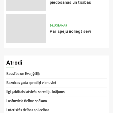
piedošanas un ticības
E-LŪGŠANAS
Par spēju noliegt sevi
Atrodi
Bauslība un Evaņģēlijs
Baznīcas gada sprediķi vienuviet
Ilgi gaidītais latviešu sprediķu krājums
Lasāmviela ticības spēkam
Luteriskās ticības apliecības