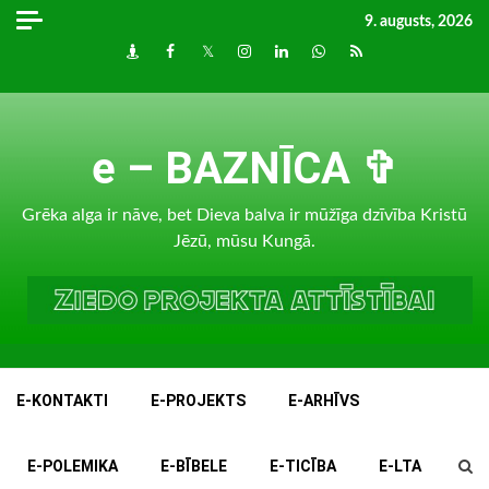
Skip
9. augusts, 2026
to
Draugiem
Facebook
Twitter
Instagram
LinkedIn
whatsapp
RSS
content
e – BAZNĪCA ✞
Grēka alga ir nāve, bet Dieva balva ir mūžīga dzīvība Kristū
Jēzū, mūsu Kungā.
E-KONTAKTI
E-PROJEKTS
E-ARHĪVS
E-POLEMIKA
E-BĪBELE
E-TICĪBA
E-LTA