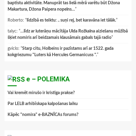
baptistu aktivitāte. Manuprāt tas lielā mērā varētu būt Džona
Makartura, Džona Paipera nopelns…
”
Roberto
: “
līdzībā es teiktu: .. suņi rej, bet karavāna iet tālāk.
”
talyc
: “
…līdz ar luterāņu mācītāja Ulda Rožkalna aiziešanu mūžībā
šķiet nomiris arī beidzamais klausāmais gabals tajā radio
”
gviclo
: “
Starp citu, Holbeins ir pazīstams arī ar 1522. gada
kokgriezumu "Luters kā Hercules Germanicuss ".
”
e – POLEMIKA
Vai kremēt mirušo ir kristīga prakse?
Par LELB arhibīskapa kalpošanas laiku
Kāpēc "nomira" e-BAZNĪCAs forums?