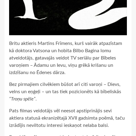
Britu aktieris Martins Frīmens, kurš vairāk atpazīstam
kā doktora Vatsona un hobita Bilbo Bagina lomu
atveidotājs, gatavajās veidot TV seriālu par Bībeles
varoņiem – Ādamu un Ievu, viņu grēkā krišanu un
izdzīšanu no Ēdenes dārza.
Bez pirmajiem cilvēkiem būšot arī citi varoņi – Dievs,
velns un eņģeļi – un tas tiek pozicionēts kā bībeliskās
“Troņu spēle”
.
Pats filmas veidotājs vēl neesot apstiprinājis sevi
aktiera statusā ekranizētajā XVII gadsimta poēmā, taču
izrādījis neviltotu interesi ieskaņot nelaba balsi.