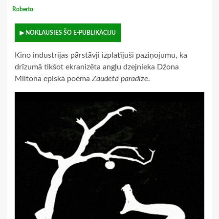
Roberto
▶ NOKLAUSIES ŠO E-PUBLIKĀCIJU
Kino industrijas pārstāvji izplatījuši paziņojumu, ka
drīzumā tikšot ekranizēta angļu dzejnieka Džona
Miltona episkā poēma
Zaudētā paradīze
.