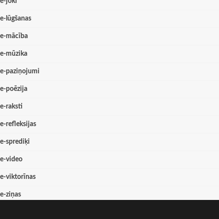
e-joki
e-lūgšanas
e-mācība
e-mūzika
e-paziņojumi
e-poēzija
e-raksti
e-refleksijas
e-sprediķi
e-video
e-viktorīnas
e-ziņas