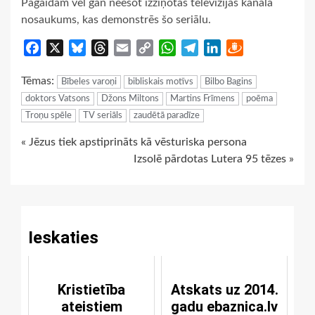
Pagaidām vēl gan neesot izziņotas televīzijas kanāla
nosaukums, kas demonstrēs šo seriālu.
Facebook
X
Bluesky
Threads
Email
Copy
WhatsApp
Telegram
LinkedIn
Draugiem
Link
Tēmas:
Bībeles varoņi
bibliskais motīvs
Bilbo Bagins
doktors Vatsons
Džons Miltons
Martins Frīmens
poēma
Troņu spēle
TV seriāls
zaudētā paradīze
Continue
« Jēzus tiek apstiprināts kā vēsturiska persona
Izsolē pārdotas Lutera 95 tēzes »
Reading
Ieskaties
Kristietība
Atskats uz 2014.
ateistiem
gadu ebaznica.lv