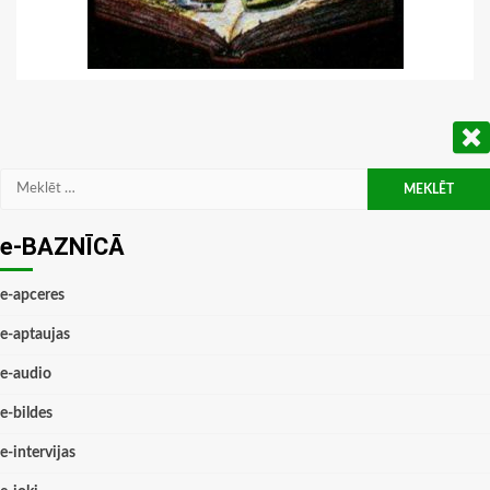
Meklēt:
e-BAZNĪCĀ
e-apceres
e-aptaujas
e-audio
e-bildes
e-intervijas