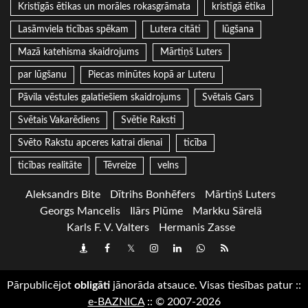
Kristīgās ētikas un morāles rokasgrāmata
kristīgā ētika
Lasāmviela ticības spēkam
Lutera citāti
lūgšana
Mazā katehisma skaidrojums
Mārtiņš Luters
par lūgšanu
Piecas minūtes kopā ar Luteru
Pāvila vēstules galatiešiem skaidrojums
Svētais Gars
Svētais Vakarēdiens
Svētie Raksti
Svēto Rakstu apceres katrai dienai
ticība
ticības realitāte
Tēvreize
velns
Aleksandrs Bite
Dītrihs Bonhēfers
Mārtiņš Luters
Georgs Mancelis
Ilārs Plūme
Markku Särelä
Karls F. V. Valters
Hermanis Zasse
Draugiem
Facebook
Twitter
Instagram
LinkedIn
whatsapp
RSS
Pārpublicējot
obligāti
jānorāda atsauce. Visas tiesības patur
::
e-BAZNICA
::
© 2007-2026