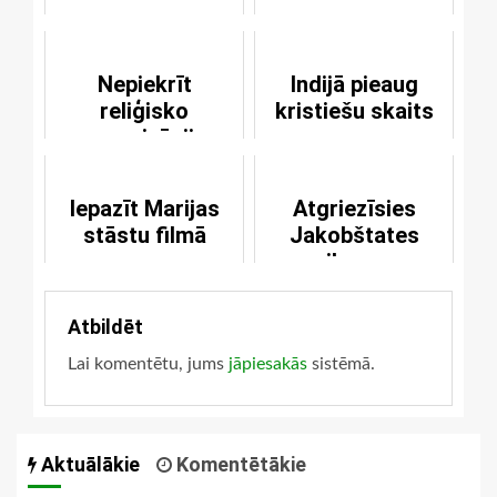
Nepiekrīt
Indijā pieaug
reliģisko
kristiešu skaits
organizāciju
darbībai tikai
“zaļajā” režīmā
Iepazīt Marijas
Atgriezīsies
stāstu filmā
Jakobštates
ikona
Atbildēt
Lai komentētu, jums
jāpiesakās
sistēmā.
Aktuālākie
Komentētākie