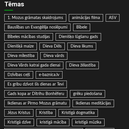
Tēmas
1. Mozus grāmatas skaidrojums
animācijas filma
ASV
Bauslības un Evaņģēlija noslēpumi
Bībele
Bībeles mācības studijas
Dienišķo lūgšanu gads
Dienišķā maize
Dieva Dēls
Dieva likums
Dieva mīlestība
Dieva vārds
Dieva Vārds katrai gada dienai
Dieva žēlastība
Dzīvības ceļš
e-baznica.lv
Es gribu dzīvot šīs dienas ar Tevi
Gads kopa ar Dītrihu Bonhēferu
grēku piedošana
Ikdienas ar Pirmo Mozus grāmatu
Ikdienas meditācijas
Jēzus Kristus
Kristība
Kristīgā dogmatika
Kristīgā dzīve
kristīgā mācība
kristīgā mūzika