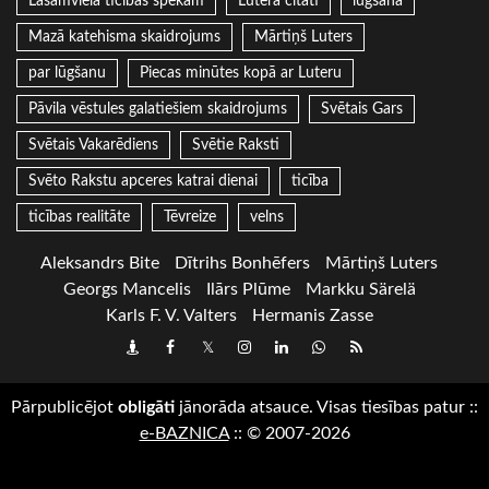
Lasāmviela ticības spēkam
Lutera citāti
lūgšana
Mazā katehisma skaidrojums
Mārtiņš Luters
par lūgšanu
Piecas minūtes kopā ar Luteru
Pāvila vēstules galatiešiem skaidrojums
Svētais Gars
Svētais Vakarēdiens
Svētie Raksti
Svēto Rakstu apceres katrai dienai
ticība
ticības realitāte
Tēvreize
velns
Aleksandrs Bite
Dītrihs Bonhēfers
Mārtiņš Luters
Georgs Mancelis
Ilārs Plūme
Markku Särelä
Karls F. V. Valters
Hermanis Zasse
Draugiem
Facebook
Twitter
Instagram
LinkedIn
whatsapp
RSS
Pārpublicējot
obligāti
jānorāda atsauce. Visas tiesības patur
::
e-BAZNICA
::
© 2007-2026