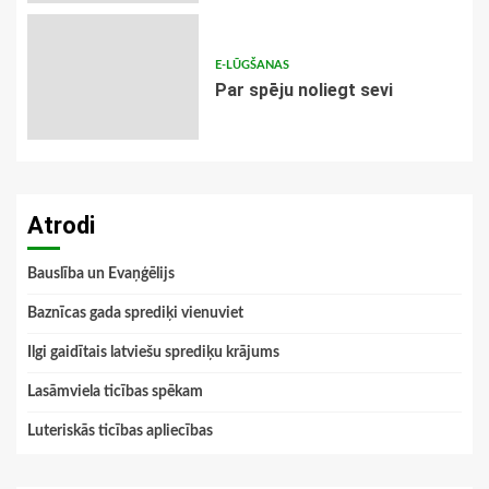
E-LŪGŠANAS
Par spēju noliegt sevi
Atrodi
Bauslība un Evaņģēlijs
Baznīcas gada sprediķi vienuviet
Ilgi gaidītais latviešu sprediķu krājums
Lasāmviela ticības spēkam
Luteriskās ticības apliecības