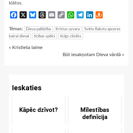
klātos.
Facebook
X
Bluesky
Threads
Email
Copy
WhatsApp
Telegram
LinkedIn
Draugiem
Link
Tēmas:
Dieva palīdzība
Kristus uzvara
Svēto Rakstu apceres
katrai dienai
ticības spēks
ticīgs cilvēks
Continue
« Kristieša laime
Būt iesakņotam Dieva vārdā »
Reading
Ieskaties
Kāpēc dzīvot?
Mīlestības
definīcija