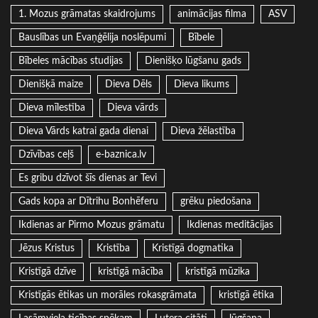
1. Mozus grāmatas skaidrojums
animācijas filma
ASV
Bauslības un Evaņģēlija noslēpumi
Bībele
Bībeles mācības studijas
Dienišķo lūgšanu gads
Dienišķā maize
Dieva Dēls
Dieva likums
Dieva mīlestība
Dieva vārds
Dieva Vārds katrai gada dienai
Dieva žēlastība
Dzīvības ceļš
e-baznica.lv
Es gribu dzīvot šīs dienas ar Tevi
Gads kopa ar Dītrihu Bonhēferu
grēku piedošana
Ikdienas ar Pirmo Mozus grāmatu
Ikdienas meditācijas
Jēzus Kristus
Kristība
Kristīgā dogmatika
Kristīgā dzīve
kristīgā mācība
kristīgā mūzika
Kristīgās ētikas un morāles rokasgrāmata
kristīgā ētika