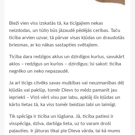
Bieži vien viss izskatās tā, ka ticīgajiem nekas
neizdodas, un tūliņ būs jāzaudē pēdējās cerības. Taču
ticība arvien uzvar, tā pārvar visas kļūdas un draudošās
briesmas, ar ko nākas sastapties svētajiem.
Ticība dara redzīgos aklus un dzirdīgos kurlus, savukārt
aklos – redzīgus un kurlos – dzirdīgus; īsi sakot: ticība
negrēko un neko nepazaudē.
Ja arī ticīgs cilvēks savas muļķības vai neuzmanības dēļ
kļūdās vai paklūp, tomēr Dievs to mēdz pamanīt jau
iepriekš – Viņš vērš visu par labu, apklāj šīs kļūdas un
kārto lietas tā, ka viss tomēr beidzas labi un laimīgi.
Tik spēcīga ir ticība un lūgšana. Jā, ticība patiesi ir
visspēcīga, dzīva, darbīga lieta, uz to varam droši
paļauties. Ir jāturas tikai pie Dieva vārda, lai kā mums