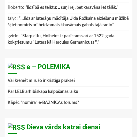
Roberto
: “
līdzībā es teiktu: .. suņi rej, bet karavāna iet tālāk.
”
talyc
: “
…līdz ar luterāņu mācītāja Ulda Rožkalna aiziešanu mūžībā
šķiet nomiris arī beidzamais klausāmais gabals tajā radio
”
gviclo
: “
Starp citu, Holbeins ir pazīstams arī ar 1522. gada
kokgriezumu "Luters kā Hercules Germanicuss ".
”
e – POLEMIKA
Vai kremēt mirušo ir kristīga prakse?
Par LELB arhibīskapa kalpošanas laiku
Kāpēc "nomira" e-BAZNĪCAs forums?
Dieva vārds katrai dienai