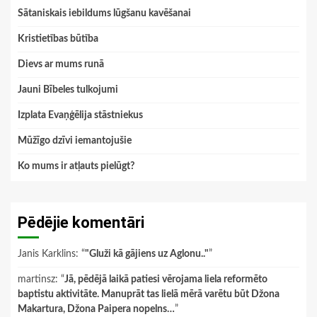
Sātaniskais iebildums lūgšanu kavēšanai
Kristietības būtība
Dievs ar mums runā
Jauni Bībeles tulkojumi
Izplata Evaņģēlija stāstniekus
Mūžīgo dzīvi iemantojušie
Ko mums ir atļauts pielūgt?
Pēdējie komentāri
Janis Karklins
: “
"Gluži kā gājiens uz Aglonu.."
”
martinsz
: “
Jā, pēdējā laikā patiesi vērojama liela reformēto
baptistu aktivitāte. Manuprāt tas lielā mērā varētu būt Džona
Makartura, Džona Paipera nopelns…
”