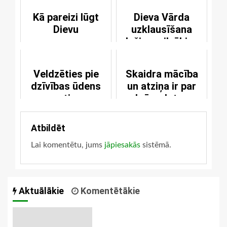
Kā pareizi lūgt
Dieva Vārda
Dievu
uzklausīšana
dažiem cilvēkiem
var izrādīties
veltīga
Veldzēties pie
Skaidra mācība
dzīvības ūdens
un atziņa ir par
avotiem
brīvu dotas
dievišķās
žēlastības
Atbildēt
dāvanas
Lai komentētu, jums
jāpiesakās
sistēmā.
Aktuālākie
Komentētākie