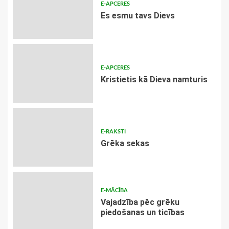
E-APCERES
Es esmu tavs Dievs
E-APCERES
Kristietis kā Dieva namturis
E-RAKSTI
Grēka sekas
E-MĀCĪBA
Vajadzība pēc grēku
piedošanas un ticības