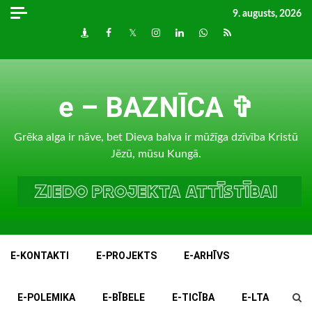
Skip
9. augusts, 2026
to
Draugiem
Facebook
Twitter
Instagram
LinkedIn
whatsapp
RSS
content
e – BAZNĪCA ✞
Grēka alga ir nāve, bet Dieva balva ir mūžīga dzīvība Kristū
Jēzū, mūsu Kungā.
E-KONTAKTI
E-PROJEKTS
E-ARHĪVS
E-POLEMIKA
E-BĪBELE
E-TICĪBA
E-LTA