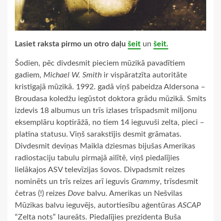
Lasiet raksta pirmo un otro daļu
šeit
un
šeit.
Šodien, pēc divdesmit pieciem mūzikā pavadītiem
gadiem,
Michael W. Smith
ir vispāratzīta autoritāte
kristīgajā mūzikā. 1992. gadā viņš pabeidza Aldersona –
Broudasa koledžu iegūstot doktora grādu mūzikā. Smits
izdevis 18 albumus un trīs izlases trīspadsmit miljonu
eksemplāru koptirāžā, no tiem 14 ieguvuši zelta, pieci –
platīna statusu. Viņš sarakstījis desmit grāmatas.
Divdesmit deviņas Maikla dziesmas bijušas Amerikas
radiostaciju tabulu pirmajā ailītē, viņš piedalījies
lielākajos ASV televīzijas šovos. Divpadsmit reizes
nominēts un trīs reizes arī ieguvis
Grammy
, trīsdesmit
četras (!) reizes
Dove
balvu. Amerikas un Nešvilas
Mūzikas balvu ieguvējs, autortiesību aģentūras
ASCAP
“Zelta nots” laureāts. Piedalījies prezidenta Buša