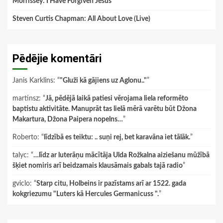
Morrissey: I Have Forgiven Jesus
Steven Curtis Chapman: All About Love (Live)
Pēdējie komentāri
Janis Karklins
: “
"Gluži kā gājiens uz Aglonu.."
”
martinsz
: “
Jā, pēdējā laikā patiesi vērojama liela reformēto
baptistu aktivitāte. Manuprāt tas lielā mērā varētu būt Džona
Makartura, Džona Paipera nopelns…
”
Roberto
: “
līdzībā es teiktu: .. suņi rej, bet karavāna iet tālāk.
”
talyc
: “
…līdz ar luterāņu mācītāja Ulda Rožkalna aiziešanu mūžībā
šķiet nomiris arī beidzamais klausāmais gabals tajā radio
”
gviclo
: “
Starp citu, Holbeins ir pazīstams arī ar 1522. gada
kokgriezumu "Luters kā Hercules Germanicuss ".
”