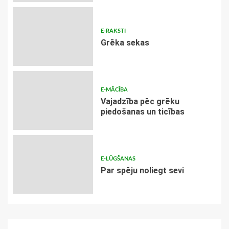
E-RAKSTI
Grēka sekas
E-MĀCĪBA
Vajadzība pēc grēku
piedošanas un ticības
E-LŪGŠANAS
Par spēju noliegt sevi