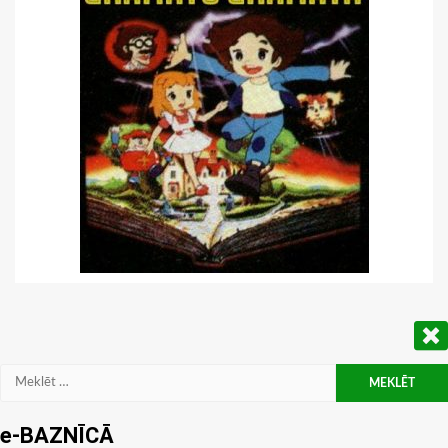
Meklēt:
e-BAZNĪCĀ