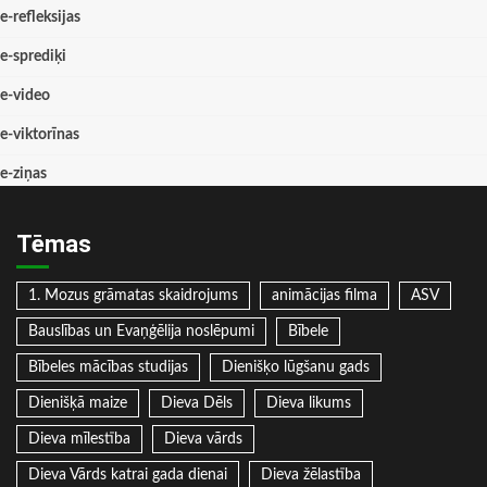
e-refleksijas
e-sprediķi
e-video
e-viktorīnas
e-ziņas
Tēmas
1. Mozus grāmatas skaidrojums
animācijas filma
ASV
Bauslības un Evaņģēlija noslēpumi
Bībele
Bībeles mācības studijas
Dienišķo lūgšanu gads
Dienišķā maize
Dieva Dēls
Dieva likums
Dieva mīlestība
Dieva vārds
Dieva Vārds katrai gada dienai
Dieva žēlastība