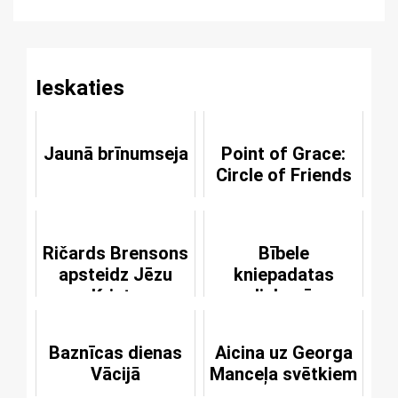
Reading
Ieskaties
Jaunā brīnumseja
Point of Grace:
Circle of Friends
Ričards Brensons
Bībele
apsteidz Jēzu
kniepadatas
Kristu
lielumā
Baznīcas dienas
Aicina uz Georga
Vācijā
Manceļa svētkiem