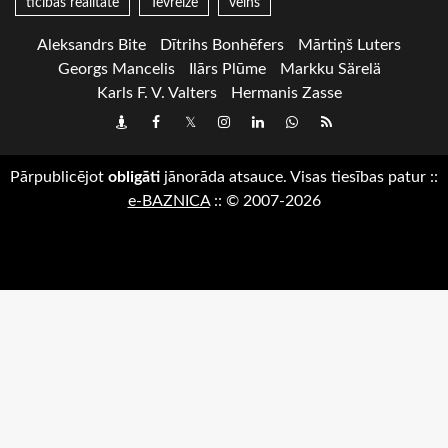
ticības realitāte
Tēvreize
velns
Aleksandrs Bite
Dītrihs Bonhēfers
Mārtiņš Luters
Georgs Mancelis
Ilārs Plūme
Markku Särelä
Karls F. V. Valters
Hermanis Zasse
Draugiem
Facebook
Twitter
Instagram
LinkedIn
whatsapp
RSS
Pārpublicējot
obligāti
jānorāda atsauce. Visas tiesības patur
::
e-BAZNICA
::
© 2007-2026