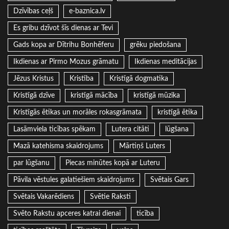
Dzīvības ceļš
e-baznica.lv
Es gribu dzīvot šīs dienas ar Tevi
Gads kopa ar Dītrihu Bonhēferu
grēku piedošana
Ikdienas ar Pirmo Mozus grāmatu
Ikdienas meditācijas
Jēzus Kristus
Kristība
Kristīgā dogmatika
Kristīgā dzīve
kristīgā mācība
kristīgā mūzika
Kristīgās ētikas un morāles rokasgrāmata
kristīgā ētika
Lasāmviela ticības spēkam
Lutera citāti
lūgšana
Mazā katehisma skaidrojums
Mārtiņš Luters
par lūgšanu
Piecas minūtes kopā ar Luteru
Pāvila vēstules galatiešiem skaidrojums
Svētais Gars
Svētais Vakarēdiens
Svētie Raksti
Svēto Rakstu apceres katrai dienai
ticība