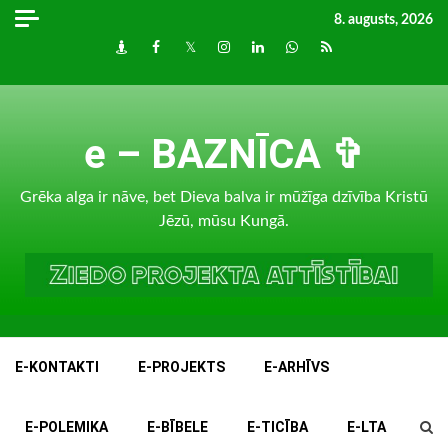
Skip
8. augusts, 2026
to
Draugiem
Facebook
Twitter
Instagram
LinkedIn
whatsapp
RSS
content
e – BAZNĪCA ✞
Grēka alga ir nāve, bet Dieva balva ir mūžīga dzīvība Kristū
Jēzū, mūsu Kungā.
E-KONTAKTI
E-PROJEKTS
E-ARHĪVS
E-POLEMIKA
E-BĪBELE
E-TICĪBA
E-LTA