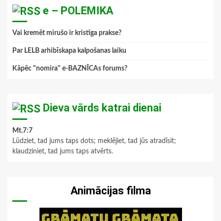
e – POLEMIKA
Vai kremēt mirušo ir kristīga prakse?
Par LELB arhibīskapa kalpošanas laiku
Kāpēc "nomira" e-BAZNĪCAs forums?
Dieva vārds katrai dienai
Mt.7:7
Lūdziet, tad jums taps dots; meklējiet, tad jūs atradīsit;
klaudziniet, tad jums taps atvērts.
Animācijas filma