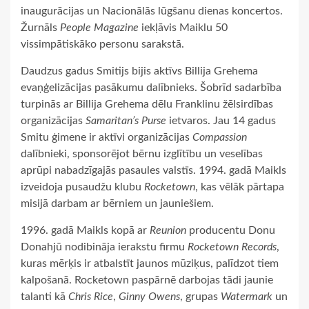
inaugurācijas un Nacionālās lūgšanu dienas koncertos.
Žurnāls
People Magazine
iekļāvis Maiklu 50
vissimpātiskāko personu sarakstā.
Daudzus gadus Smitijs bijis aktīvs Billija Grehema
evaņģelizācijas pasākumu dalībnieks. Šobrīd sadarbība
turpinās ar Billija Grehema dēlu Franklinu žēlsirdības
organizācijas
Samaritan’s Purse
ietvaros. Jau 14 gadus
Smitu ģimene ir aktīvi organizācijas
Compassion
dalībnieki, sponsorējot bērnu izglītību un veselības
aprūpi nabadzīgajās pasaules valstīs. 1994. gadā Maikls
izveidoja pusaudžu klubu
Rocketown
, kas vēlāk pārtapa
misijā darbam ar bērniem un jauniešiem.
1996. gadā Maikls kopā ar
Reunion
producentu Donu
Donahjū nodibināja ierakstu firmu
Rocketown Records
,
kuras mērķis ir atbalstīt jaunos mūziķus, palīdzot tiem
kalpošanā. Rocketown paspārnē darbojas tādi jaunie
talanti kā
Chris Rice
,
Ginny Owens
, grupas
Watermark
un