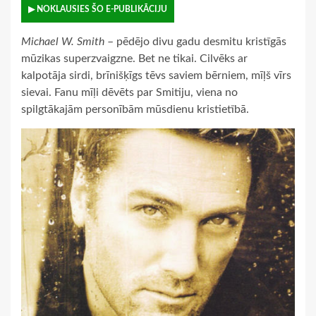
▶ NOKLAUSIES ŠO E-PUBLIKĀCIJU
Michael W. Smith
– pēdējo divu gadu desmitu kristīgās
mūzikas superzvaigzne. Bet ne tikai. Cilvēks ar
kalpotāja sirdi, brīnišķīgs tēvs saviem bērniem, mīļš vīrs
sievai. Fanu mīļi dēvēts par Smitiju, viena no
spilgtākajām personībām mūsdienu kristietībā.