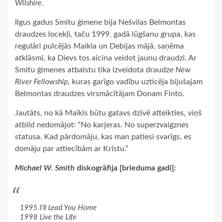
Wilshire
.
Ilgus gadus Smitu ģimene bija Nešvilas Belmontas
draudzes locekļi, taču 1999. gadā lūgšanu grupa, kas
regulāri pulcējās Maikla un Debijas mājā, saņēma
atklāsmi, ka Dievs tos aicina veidot jaunu draudzi. Ar
Smitu ģimenes atbalstu tika izveidota draudze
New
River Fellowship
, kuras garīgo vadību uzticēja bijušajam
Belmontas draudzes virsmācītājam Donam Finto.
Jautāts, no kā Maikls būtu gatavs dzīvē atteikties, viņš
atbild nedomājot: “No karjeras. No superzvaigznes
statusa. Kad pārdomāju, kas man patiesi svarīgs, es
domāju par attiecībām ar Kristu.”
Michael W. Smith
diskogrāfija [brieduma gadi]:
1995 I'll Lead You Home
1998 Live the Life