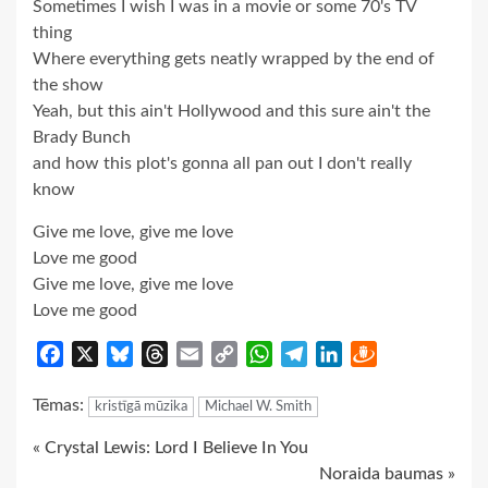
Sometimes I wish I was in a movie or some 70's TV
thing
Where everything gets neatly wrapped by the end of
the show
Yeah, but this ain't Hollywood and this sure ain't the
Brady Bunch
and how this plot's gonna all pan out I don't really
know
Give me love, give me love
Love me good
Give me love, give me love
Love me good
Facebook
X
Bluesky
Threads
Email
Copy
WhatsApp
Telegram
LinkedIn
Draugiem
Link
Tēmas:
kristīgā mūzika
Michael W. Smith
Continue
« Crystal Lewis: Lord I Believe In You
Noraida baumas »