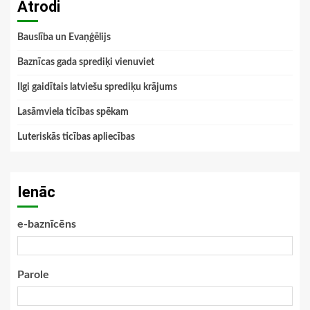
Atrodi
Bauslība un Evaņģēlijs
Baznīcas gada sprediķi vienuviet
Ilgi gaidītais latviešu sprediķu krājums
Lasāmviela ticības spēkam
Luteriskās ticības apliecības
Ienāc
e-baznīcēns
Parole