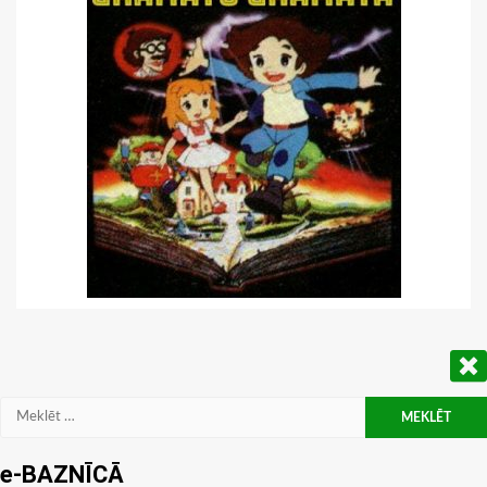
Meklēt:
e-BAZNĪCĀ