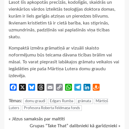
Lasot šīs apkopotās precīzās, kodolīgās, skaidrās un
vienkāršos vārdos izteiktās teoloģijas doktora domas,
kurām ir liels garīgās atziņas un pieredzes blīvums.
Ikvienam kristietim tā ir cietā barība, kas stiprinās,
uzmundrinās, padziļinās vai paplašinās viņa ticības
skatu.
Kompaktā izmēra grāmatiņā ar vizuāli skaisto
noformējumu būs teicama dāvana ticības brālim vai
māsai. To varat pieprasīt labākajos grāmatu veikalos vai
iegādāties pie paša Mārtiņa Lutera domu graudu
izdevēja.
Facebook
X
Bluesky
Threads
Email
Copy
WhatsApp
Telegram
LinkedIn
Draugiem
Link
Tēmas:
domu graudi
Edgars Rumba
grāmata
Mārtiņš
Luters
Profesora Roberta Feldmaņa fonds
Continue
« Jēzus samaksās par maltīti
Grupas “Take That” dalibnieki kā garīdznieki »