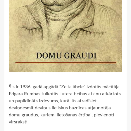
Šis ir 1936. gadā apgādā “Zelta ābele” izdotās mācītāja
Edgara Rumbas tulkotās Lutera ticības atziņu atkārtots
un papildināts izdevums, kurā jūs atradīsiet
deviņdesmit deviņus lieliskus baznīcas atjaunotāja
domu graudus, kuriem, lietošanas ērtībai, pievienoti
virsraksti.