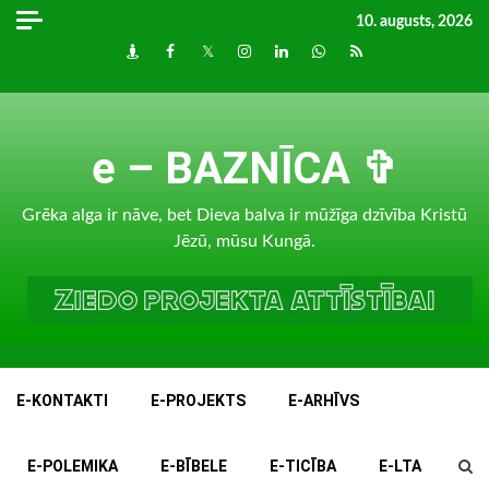
Skip
10. augusts, 2026
to
Draugiem
Facebook
Twitter
Instagram
LinkedIn
whatsapp
RSS
content
e – BAZNĪCA ✞
Grēka alga ir nāve, bet Dieva balva ir mūžīga dzīvība Kristū
Jēzū, mūsu Kungā.
E-KONTAKTI
E-PROJEKTS
E-ARHĪVS
E-POLEMIKA
E-BĪBELE
E-TICĪBA
E-LTA