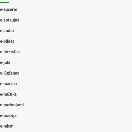
e-apceres
e-aptaujas
e-audio
e-bildes
e-intervijas
e-joki
e-lūgšanas
e-mācība
e-mūzika
e-paziņojumi
e-poēzija
e-raksti