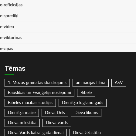
e-refleksijas
e-sprediķi
e-video
e-viktorīnas
e-ziņas
Tēmas
1. Mozus grāmatas skaidrojums
animācijas filma
ASV
Bauslības un Evaņģēlija noslēpumi
Bībele
Bībeles mācības studijas
Dienišķo lūgšanu gads
Dienišķā maize
Dieva Dēls
Dieva likums
Dieva mīlestība
Dieva vārds
Dieva Vārds katrai gada dienai
Dieva žēlastība