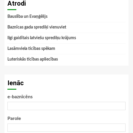
Atrodi
Bauslība un Evaņģēlijs
Baznīcas gada sprediķi vienuviet
Ilgi gaidītais latviešu sprediķu krājums
Lasāmviela ticības spēkam
Luteriskās ticības apliecības
Ienāc
e-baznīcēns
Parole