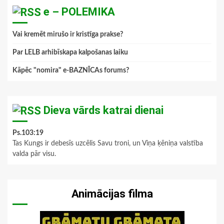
e – POLEMIKA
Vai kremēt mirušo ir kristīga prakse?
Par LELB arhibīskapa kalpošanas laiku
Kāpēc "nomira" e-BAZNĪCAs forums?
Dieva vārds katrai dienai
Ps.103:19
Tas Kungs ir debesīs uzcēlis Savu troni, un Viņa ķēniņa valstība
valda pār visu.
Animācijas filma