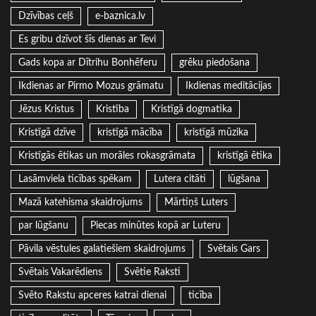
Dzīvības ceļš
e-baznica.lv
Es gribu dzīvot šīs dienas ar Tevi
Gads kopa ar Dītrihu Bonhēferu
grēku piedošana
Ikdienas ar Pirmo Mozus grāmatu
Ikdienas meditācijas
Jēzus Kristus
Kristība
Kristīgā dogmatika
Kristīgā dzīve
kristīgā mācība
kristīgā mūzika
Kristīgās ētikas un morāles rokasgrāmata
kristīgā ētika
Lasāmviela ticības spēkam
Lutera citāti
lūgšana
Mazā katehisma skaidrojums
Mārtiņš Luters
par lūgšanu
Piecas minūtes kopā ar Luteru
Pāvila vēstules galatiešiem skaidrojums
Svētais Gars
Svētais Vakarēdiens
Svētie Raksti
Svēto Rakstu apceres katrai dienai
ticība