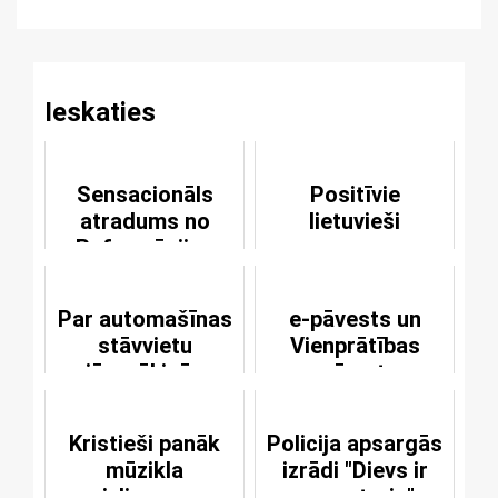
Reading
Ieskaties
Sensacionāls
Positīvie
atradums no
lietuvieši
Reformācijas
sākuma laika
Par automašīnas
e-pāvests un
stāvvietu
Vienprātības
jānorēķinās
grāmata
kristīgā veidā
Kristieši panāk
Policija apsargās
mūzikla
izrādi "Dievs ir
aizliegumu
gangsteris"