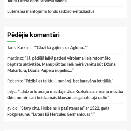
Jauni Lutera darbi latviešu valodā
Luterisma mantojuma fonds sadzird e-ntuziastus
Pēdējie komentāri
Janis Karklins
: “
"Gluži kā gājiens uz Aglonu.."
”
martinsz
: “
Jā, pēdējā laikā patiesi vērojama liela reformēto
baptistu aktivitāte. Manuprāt tas lielā mērā varētu būt Džona
Makartura, Džona Paipera nopelns…
”
Roberto
: “
līdzībā es teiktu: .. suņi rej, bet karavāna iet tālāk.
”
talyc
: “
…līdz ar luterāņu mācītāja Ulda Rožkalna aiziešanu mūžībā
šķiet nomiris arī beidzamais klausāmais gabals tajā radio
”
gviclo
: “
Starp citu, Holbeins ir pazīstams arī ar 1522. gada
kokgriezumu "Luters kā Hercules Germanicuss ".
”