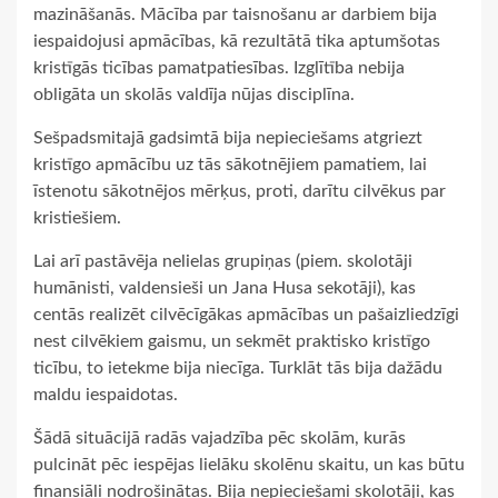
mazināšanās. Mācība par taisnošanu ar darbiem bija
iespaidojusi apmācības, kā rezultātā tika aptumšotas
kristīgās ticības pamatpatiesības. Izglītība nebija
obligāta un skolās valdīja nūjas disciplīna.
Sešpadsmitajā gadsimtā bija nepieciešams atgriezt
kristīgo apmācību uz tās sākotnējiem pamatiem, lai
īstenotu sākotnējos mērķus, proti, darītu cilvēkus par
kristiešiem.
Lai arī pastāvēja nelielas grupiņas (piem. skolotāji
humānisti, valdensieši un Jana Husa sekotāji), kas
centās realizēt cilvēcīgākas apmācības un pašaizliedzīgi
nest cilvēkiem gaismu, un sekmēt praktisko kristīgo
ticību, to ietekme bija niecīga. Turklāt tās bija dažādu
maldu iespaidotas.
Šādā situācijā radās vajadzība pēc skolām, kurās
pulcināt pēc iespējas lielāku skolēnu skaitu, un kas būtu
finansiāli nodrošinātas. Bija nepieciešami skolotāji, kas