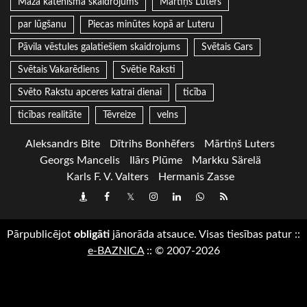
Mazā katehisma skaidrojums
Mārtiņš Luters
par lūgšanu
Piecas minūtes kopā ar Luteru
Pāvila vēstules galatiešiem skaidrojums
Svētais Gars
Svētais Vakarēdiens
Svētie Raksti
Svēto Rakstu apceres katrai dienai
ticība
ticības realitāte
Tēvreize
velns
Aleksandrs Bite
Dītrihs Bonhēfers
Mārtiņš Luters
Georgs Mancelis
Ilārs Plūme
Markku Särelä
Karls F. V. Valters
Hermanis Zasse
Draugiem
Facebook
Twitter
Instagram
LinkedIn
whatsapp
RSS
Pārpublicējot
obligāti
jānorāda atsauce. Visas tiesības patur
::
e-BAZNICA
::
© 2007-2026