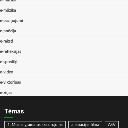
e-mācība
e-mūzika
e-paziņojumi
e-poēzija
e-raksti
e-refleksijas
e-sprediķi
e-video
e-viktorīnas
e-ziņas
Tēmas
1. Mozus grāmatas skaidrojums
animācijas filma
ASV