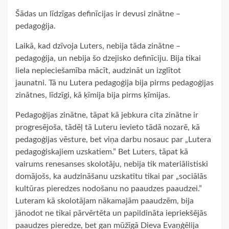
Šādas un līdzīgas definīcijas ir devusi zinātne –
pedagoģija.
Laikā, kad dzīvoja Luters, nebija tāda zinātne –
pedagoģija, un nebija šo dzejisko definīciju. Bija tikai
liela nepieciešamība mācīt, audzināt un izglītot
jaunatni. Tā nu Lutera pedagoģija bija pirms pedagoģijas
zinātnes, līdzīgi, kā ķīmija bija pirms ķīmijas.
Pedagoģijas zinātne, tāpat kā jebkura cita zinātne ir
progresējoša, tādēļ tā Luteru ievieto tādā nozarē, kā
pedagoģijas vēsture, bet viņa darbu nosauc par „Lutera
pedagoģiskajiem uzskatiem.” Bet Luters, tāpat kā
vairums renesanses skolotāju, nebija tik materiālistiski
domājošs, ka audzināšanu uzskatītu tikai par „sociālās
kultūras pieredzes nodošanu no paaudzes paaudzei.”
Luteram kā skolotājam nākamajām paaudzēm, bija
jānodot ne tikai pārvērtēta un papildināta iepriekšējās
paaudzes pieredze, bet gan mūžīgā Dieva Evaņģēlija