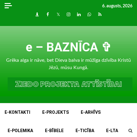
Skip
6. augusts, 2026
to
Draugiem
Facebook
Twitter
Instagram
LinkedIn
whatsapp
RSS
content
e – BAZNĪCA ✞
Grēka alga ir nāve, bet Dieva balva ir mūžīga dzīvība Kristū
Jēzū, mūsu Kungā.
E-KONTAKTI
E-PROJEKTS
E-ARHĪVS
E-POLEMIKA
E-BĪBELE
E-TICĪBA
E-LTA