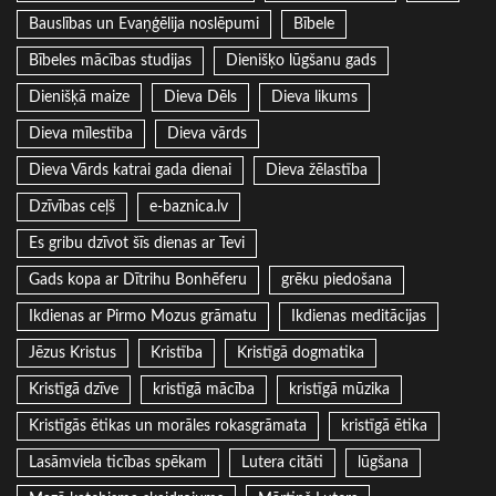
Bauslības un Evaņģēlija noslēpumi
Bībele
Bībeles mācības studijas
Dienišķo lūgšanu gads
Dienišķā maize
Dieva Dēls
Dieva likums
Dieva mīlestība
Dieva vārds
Dieva Vārds katrai gada dienai
Dieva žēlastība
Dzīvības ceļš
e-baznica.lv
Es gribu dzīvot šīs dienas ar Tevi
Gads kopa ar Dītrihu Bonhēferu
grēku piedošana
Ikdienas ar Pirmo Mozus grāmatu
Ikdienas meditācijas
Jēzus Kristus
Kristība
Kristīgā dogmatika
Kristīgā dzīve
kristīgā mācība
kristīgā mūzika
Kristīgās ētikas un morāles rokasgrāmata
kristīgā ētika
Lasāmviela ticības spēkam
Lutera citāti
lūgšana