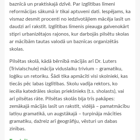
baznīcā un praktiskajā dzīvē. Par izglītības līmeni
reformācijas sākumā ir tikai aptuveni dati. Iespējams, ka
vismaz desmit procenti no iedzīvotājiem mācēja lasīt un
daudzi arī rakstīt. Izglītības līmenis pieauga galvenokārt
stipri urbanizētajos rajonos, kur darbojās pilsētu skolas
ar mācībām tautas valodā un baznīcas organizētās
skolas.
Pilsētas skolā, kādā bērnībā mācījās arī Dr. Luters
(Trivialschule) mācīja viduslaiku trivium – gramatiku,
loģiku un retoriku. Šādi tika apmācīti visi skolnieki, kas
tiecās pēc labas izglītības. Skolu vadīja rektors, ko
iecēla katedrāles skolas priekšnieks (t.s. sholasts), vai
arī pilsētas rāte. Pilsētas skolās bija trīs pakāpes:
zemākajā mācījās lasīt un rakstīt, vidējā – pamatmācību
latīņu gramatikā, un augstākajā – turpināja mācīties
gramatiku, dažreiz arī ģeogrāfiju, vēsturi un dabas
zinības.