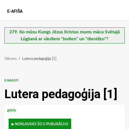
E-AFIŠA
279. Ko mūsu Kungs Jēzus Kristus mums māca Svētajā
Lūgšanā ar vārdiem "šodien" un "dienišķo"?
Sākums
Lutera pedagoģija [1]
E-RAKSTI
Lutera pedagoģija [1]
gviclo
▶ NOKLAUSIES ŠO E-PUBLIKĀCIJU