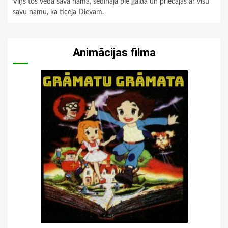
Viņš tos veda savā namā, sēdināja pie galda un priecājās ar visu
savu namu, ka ticēja Dievam.
Animācijas filma