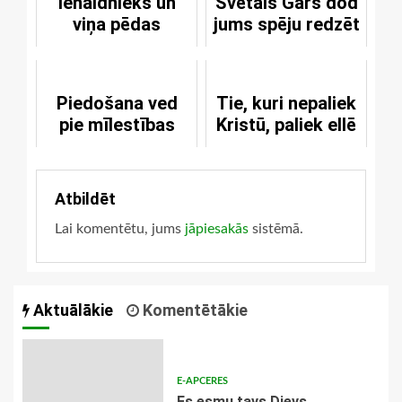
Ienaidnieks un
Svētais Gars dod
viņa pēdas
jums spēju redzēt
Piedošana ved
Tie, kuri nepaliek
pie mīlestības
Kristū, paliek ellē
Atbildēt
Lai komentētu, jums
jāpiesakās
sistēmā.
Aktuālākie
Komentētākie
E-APCERES
Es esmu tavs Dievs