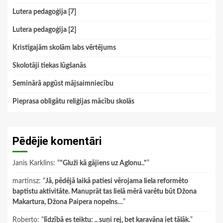
Lutera pedagoģija [7]
Lutera pedagoģija [2]
Kristīgajām skolām labs vērtējums
Skolotāji tiekas lūgšanās
Seminārā apgūst mājsaimniecību
Pieprasa obligātu reliģijas mācību skolās
Pēdējie komentāri
Janis Karklins
: “
"Gluži kā gājiens uz Aglonu.."
”
martinsz
: “
Jā, pēdējā laikā patiesi vērojama liela reformēto
baptistu aktivitāte. Manuprāt tas lielā mērā varētu būt Džona
Makartura, Džona Paipera nopelns…
”
Roberto
: “
līdzībā es teiktu: .. suņi rej, bet karavāna iet tālāk.
”