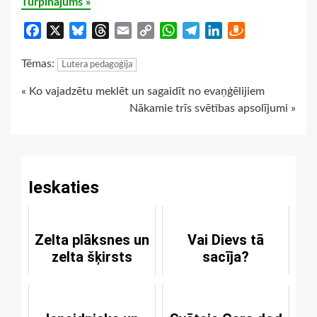
Turpinājums »
Facebook
X
Bluesky
Threads
Email
Copy
WhatsApp
Telegram
LinkedIn
Draugiem
Link
Tēmas:
Lutera pedagoģija
Continue
« Ko vajadzētu meklēt un sagaidīt no evaņģēlijiem
Nākamie trīs svētības apsolījumi »
Reading
Ieskaties
Zelta plāksnes un
Vai Dievs tā
zelta šķirsts
sacīja?