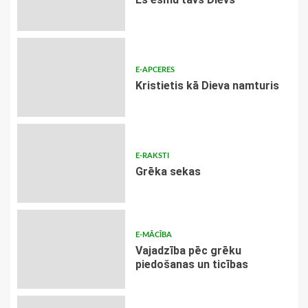
E-APCERES
Kristietis kā Dieva namturis
E-RAKSTI
Grēka sekas
E-MĀCĪBA
Vajadzība pēc grēku
piedošanas un ticības