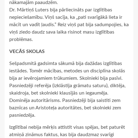
nākamajām paaudzēm.
Dr. Mārtiņš Luters bija pārliecināts par izglītības
nepieciešamību. Viņš sacīja, ka „pati svarīgākā lieta ir
mācīt un vadīt ļaudis.” Reiz viņš pat bija sadumpojies, ka
viņš ziedo daudz sava laika risinot masu izglītības
problēmas.
VECĀS SKOLAS
Sešpadsmitā gadsimta sākumā bija dažādas izglītības
iestādes. Tomēr mācības, metodes un disciplīna skolās
bija ar ievērojamiem trūkumiem. Skolnieki bija pasīvi.
Pasniedzēji referēja (izklāstīja grāmatu saturu), diktēja,
skaidroja, bet skolnieki klausījās un iegaumēja.
Dominēja autoritārisms. Pasniedzēji bija saistīti zem
baznīcas un Aristoteļa autoritātes, bet skolnieki zem
pasniedzēja.
Izglītībai nebija mērķis attīstīt visas spējas, bet paturēt
atmiņā zināmus faktus, kas bija daudzmaz svarīgi