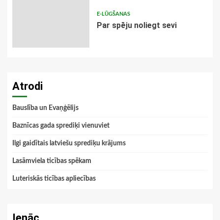
E-LŪGŠANAS
Par spēju noliegt sevi
Atrodi
Bauslība un Evaņģēlijs
Baznīcas gada sprediķi vienuviet
Ilgi gaidītais latviešu sprediķu krājums
Lasāmviela ticības spēkam
Luteriskās ticības apliecības
Ienāc