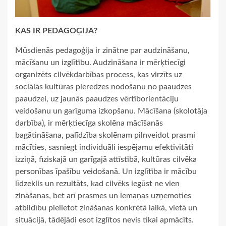
KAS IR PEDAGOĢIJA?
Mūsdienās pedagoģija ir zinātne par audzināšanu,
mācīšanu un izglītību. Audzināšana ir mērķtiecīgi
organizēts cilvēkdarbības process, kas virzīts uz
sociālās kultūras pieredzes nodošanu no paaudzes
paaudzei, uz jaunās paaudzes vērtīborientāciju
veidošanu un garīguma izkopšanu. Mācīšana (skolotāja
darbība), ir mērķtiecīga skolēna mācīšanās
bagātināšana, palīdzība skolēnam pilnveidot prasmi
mācīties, sasniegt individuāli iespējamu efektivitāti
izziņā, fiziskajā un garīgajā attīstībā, kultūras cilvēka
personības īpašību veidošanā. Un izglītība ir mācību
līdzeklis un rezultāts, kad cilvēks iegūst ne vien
zināšanas, bet arī prasmes un iemaņas uzņemoties
atbildību pielietot zināšanas konkrētā laikā, vietā un
situācijā, tādējādi esot izglītos nevis tikai apmācīts.