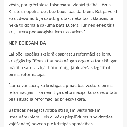
vēsts, par grēcinieka taisnošanu vienīgi ticībā, Jēzus
Kristus nopelna dēļ, bez bauslības darbiem. Bet paveikt
šo uzdevumu bija daudz grūtāk, nekā tas izklausās, un
nekā to domāja sākuma pats Luters. Tur nepietiek tikai
ar „Lutera pedagoģiskajiem uzskatiem.”
NEPIECIEŠAMĪBA
Lai pēc iespējas skaidrāk saprastu reformācijas lomu
kristīgās izglītības atjaunošanā gan organizatoriskā, gan
mācību satura ziņā, būtu rūpīgi jāpievēršas izglītībai
pirms reformācijas.
Īsumā var sacīt, ka kristīgās apmācības vēsture pirms
reformācijas ir kā nemitīga deformācija, kuras rezultāts
bija situācija reformācijas priekšvakarā.
Baznīcas nesagatavotība straujām vēsturiskām
izmaiņām (piem. liels cilvēku pieplūdums izbeidzoties
vajāšanām) noveda pie kristīgās apmācības