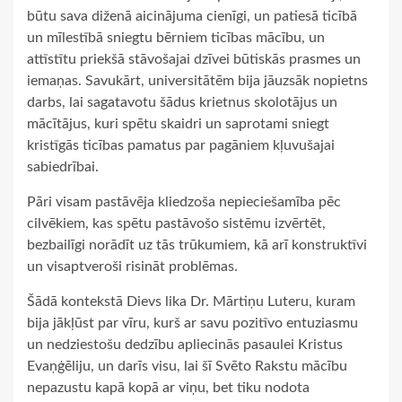
būtu sava diženā aicinājuma cienīgi, un patiesā ticībā
un mīlestībā sniegtu bērniem ticības mācību, un
attīstītu priekšā stāvošajai dzīvei būtiskās prasmes un
iemaņas. Savukārt, universitātēm bija jāuzsāk nopietns
darbs, lai sagatavotu šādus krietnus skolotājus un
mācītājus, kuri spētu skaidri un saprotami sniegt
kristīgās ticības pamatus par pagāniem kļuvušajai
sabiedrībai.
Pāri visam pastāvēja kliedzoša nepieciešamība pēc
cilvēkiem, kas spētu pastāvošo sistēmu izvērtēt,
bezbailīgi norādīt uz tās trūkumiem, kā arī konstruktīvi
un visaptveroši risināt problēmas.
Šādā kontekstā Dievs lika Dr. Mārtiņu Luteru, kuram
bija jākļūst par vīru, kurš ar savu pozitīvo entuziasmu
un nedziestošu dedzību apliecinās pasaulei Kristus
Evaņģēliju, un darīs visu, lai šī Svēto Rakstu mācību
nepazustu kapā kopā ar viņu, bet tiku nodota