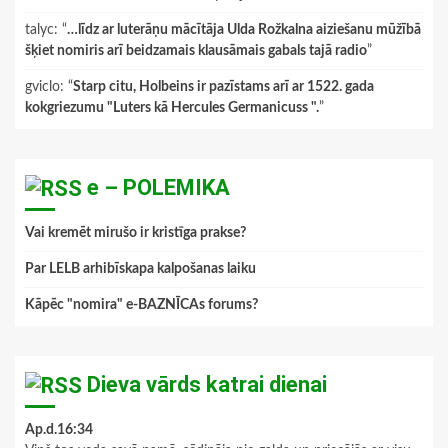
talyc
: “
…līdz ar luterāņu mācītāja Ulda Rožkalna aiziešanu mūžībā
šķiet nomiris arī beidzamais klausāmais gabals tajā radio
”
gviclo
: “
Starp citu, Holbeins ir pazīstams arī ar 1522. gada
kokgriezumu "Luters kā Hercules Germanicuss ".
”
e – POLEMIKA
Vai kremēt mirušo ir kristīga prakse?
Par LELB arhibīskapa kalpošanas laiku
Kāpēc "nomira" e-BAZNĪCAs forums?
Dieva vārds katrai dienai
Ap.d.16:34