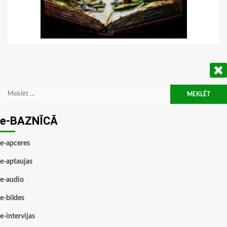
Meklēt:
e-BAZNĪCĀ
e-apceres
e-aptaujas
e-audio
e-bildes
e-intervijas