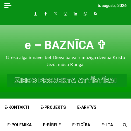
Skip
6. augusts, 2026
to
Draugiem
Facebook
Twitter
Instagram
LinkedIn
whatsapp
RSS
content
e – BAZNĪCA ✞
Grēka alga ir nāve, bet Dieva balva ir mūžīga dzīvība Kristū
Jēzū, mūsu Kungā.
E-KONTAKTI
E-PROJEKTS
E-ARHĪVS
E-POLEMIKA
E-BĪBELE
E-TICĪBA
E-LTA