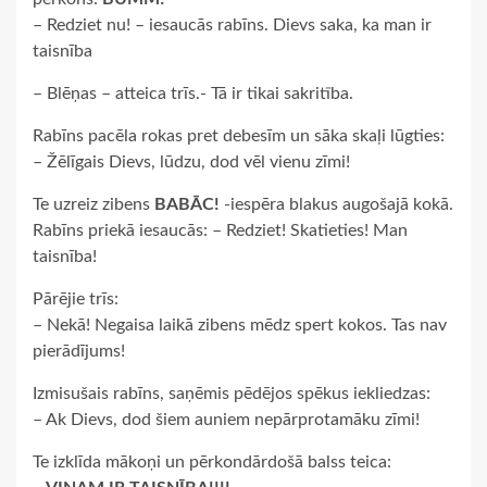
– Redziet nu! – iesaucās rabīns. Dievs saka, ka man ir
taisnība
– Blēņas – atteica trīs.- Tā ir tikai sakritība.
Rabīns pacēla rokas pret debesīm un sāka skaļi lūgties:
– Žēlīgais Dievs, lūdzu, dod vēl vienu zīmi!
Te uzreiz zibens
BABĀC!
-iespēra blakus augošajā kokā.
Rabīns priekā iesaucās: – Redziet! Skatieties! Man
taisnība!
Pārējie trīs:
– Nekā! Negaisa laikā zibens mēdz spert kokos. Tas nav
pierādījums!
Izmisušais rabīns, saņēmis pēdējos spēkus iekliedzas:
– Ak Dievs, dod šiem auniem nepārprotamāku zīmi!
Te izklīda mākoņi un pērkondārdošā balss teica: