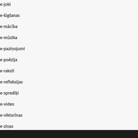
e-joki
e-lūgšanas
e-mācība
e-mūzika
e-paziņojumi
e-poēzija
e-raksti
e-refleksijas
e-sprediķi
e-video
e-viktorīnas
e-ziņas