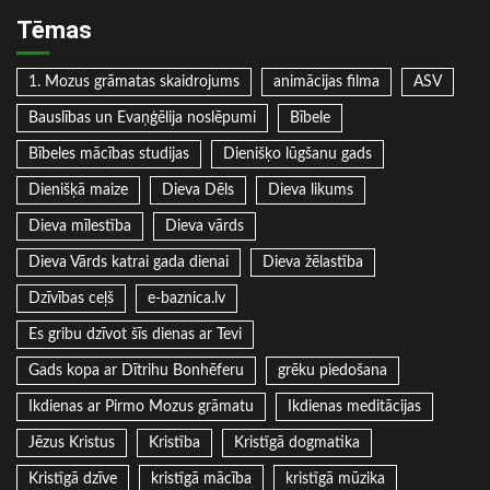
Tēmas
1. Mozus grāmatas skaidrojums
animācijas filma
ASV
Bauslības un Evaņģēlija noslēpumi
Bībele
Bībeles mācības studijas
Dienišķo lūgšanu gads
Dienišķā maize
Dieva Dēls
Dieva likums
Dieva mīlestība
Dieva vārds
Dieva Vārds katrai gada dienai
Dieva žēlastība
Dzīvības ceļš
e-baznica.lv
Es gribu dzīvot šīs dienas ar Tevi
Gads kopa ar Dītrihu Bonhēferu
grēku piedošana
Ikdienas ar Pirmo Mozus grāmatu
Ikdienas meditācijas
Jēzus Kristus
Kristība
Kristīgā dogmatika
Kristīgā dzīve
kristīgā mācība
kristīgā mūzika