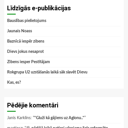
Līdzīgās e-publikācijas
Bauslības pielietojums
Jaunais Noass
Baznīcā iespēr zibens
Dievs jokus nesaprot
Zibens iesper Pestītājam
Rokgrupa U2 uzstāšanās laikā sāk slavēt Dievu
Kas, es?
Pēdējie komentāri
Janis Karklins
: “
"Gluži kā gājiens uz Aglonu.."
”