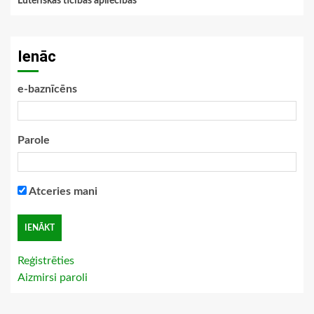
Luteriskās ticības apliecības
Ienāc
e-baznīcēns
Parole
Atceries mani
Reģistrēties
Aizmirsi paroli