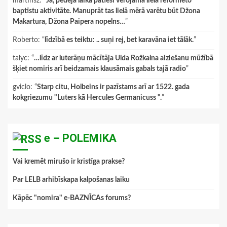
martinsz
: “
Jā, pēdējā laikā patiesi vērojama liela reformēto
baptistu aktivitāte. Manuprāt tas lielā mērā varētu būt Džona
Makartura, Džona Paipera nopelns…
”
Roberto
: “
līdzībā es teiktu: .. suņi rej, bet karavāna iet tālāk.
”
talyc
: “
…līdz ar luterāņu mācītāja Ulda Rožkalna aiziešanu mūžībā
šķiet nomiris arī beidzamais klausāmais gabals tajā radio
”
gviclo
: “
Starp citu, Holbeins ir pazīstams arī ar 1522. gada
kokgriezumu "Luters kā Hercules Germanicuss ".
”
e – POLEMIKA
Vai kremēt mirušo ir kristīga prakse?
Par LELB arhibīskapa kalpošanas laiku
Kāpēc "nomira" e-BAZNĪCAs forums?