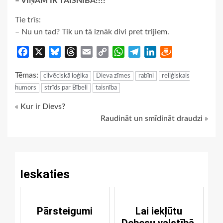
– VIŅAM IR TAISNĪBA!!!!
Tie trīs:
– Nu un tad? Tik un tā iznāk divi pret trijiem.
Facebook
X
Bluesky
Threads
Email
Copy
WhatsApp
Telegram
LinkedIn
Draugiem
Link
Tēmas:
cilvēciskā loģika
Dieva zīmes
rabīni
reliģiskais
humors
strīds par Bībeli
taisnība
Continue
« Kur ir Dievs?
Raudināt un smīdināt draudzi »
Reading
Ieskaties
Pārsteigumi
Lai iekļūtu