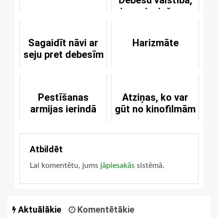
Debesu valstībā,
ir nepieciešama
kaut kāda
taisnība
Sagaidīt nāvi ar
Harizmāte
seju pret debesīm
Pestīšanas
Atziņas, ko var
armijas ierindā
gūt no kinofilmām
Atbildēt
Lai komentētu, jums
jāpiesakās
sistēmā.
Aktuālākie
Komentētākie