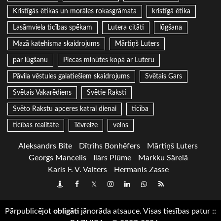
Kristīgās ētikas un morāles rokasgrāmata
kristīgā ētika
Lasāmviela ticības spēkam
Lutera citāti
lūgšana
Mazā katehisma skaidrojums
Mārtiņš Luters
par lūgšanu
Piecas minūtes kopā ar Luteru
Pāvila vēstules galatiešiem skaidrojums
Svētais Gars
Svētais Vakarēdiens
Svētie Raksti
Svēto Rakstu apceres katrai dienai
ticība
ticības realitāte
Tēvreize
velns
Aleksandrs Bite
Dītrihs Bonhēfers
Mārtiņš Luters
Georgs Mancelis
Ilārs Plūme
Markku Särelä
Karls F. V. Valters
Hermanis Zasse
Draugiem
Facebook
Twitter
Instagram
LinkedIn
whatsapp
RSS
Pārpublicējot
obligāti
jānorāda atsauce. Visas tiesības patur
::