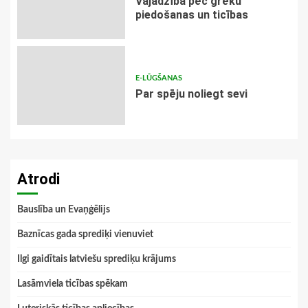
Vajadzība pēc grēku
piedošanas un ticības
E-LŪGŠANAS
Par spēju noliegt sevi
Atrodi
Bauslība un Evaņģēlijs
Baznīcas gada sprediķi vienuviet
Ilgi gaidītais latviešu sprediķu krājums
Lasāmviela ticības spēkam