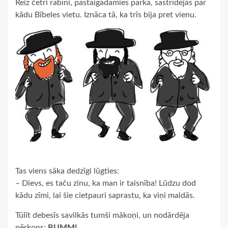
Reiz četri rabīni, pastaigādamies parkā, sastrīdējās par
kādu Bībeles vietu. Iznāca tā, ka trīs bija pret vienu.
Tas viens sāka dedzīgi lūgties:
– Dievs, es taču zinu, ka man ir taisnība! Lūdzu dod
kādu zīmi, lai šie cietpauri saprastu, ka viņi maldās.
Tūlīt debesīs savilkās tumši mākoņi, un nodārdēja
pērkons:
BUMM!