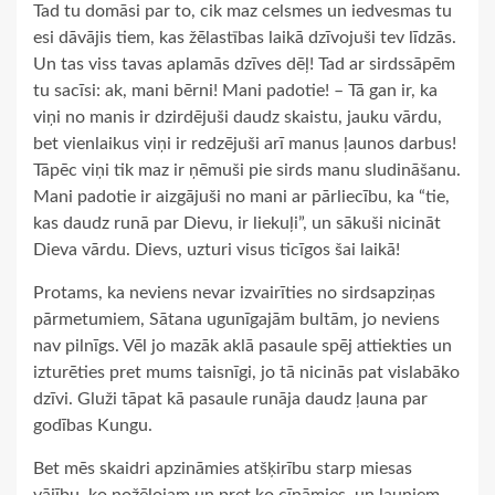
Tad tu domāsi par to, cik maz celsmes un iedvesmas tu
esi dāvājis tiem, kas žēlastības laikā dzīvojuši tev līdzās.
Un tas viss tavas aplamās dzīves dēļ! Tad ar sirdssāpēm
tu sacīsi: ak, mani bērni! Mani padotie! – Tā gan ir, ka
viņi no manis ir dzirdējuši daudz skaistu, jauku vārdu,
bet vienlaikus viņi ir redzējuši arī manus ļaunos darbus!
Tāpēc viņi tik maz ir ņēmuši pie sirds manu sludināšanu.
Mani padotie ir aizgājuši no mani ar pārliecību, ka “tie,
kas daudz runā par Dievu, ir liekuļi”, un sākuši nicināt
Dieva vārdu. Dievs, uzturi visus ticīgos šai laikā!
Protams, ka neviens nevar izvairīties no sirdsapziņas
pārmetumiem, Sātana ugunīgajām bultām, jo neviens
nav pilnīgs. Vēl jo mazāk aklā pasaule spēj attiekties un
izturēties pret mums taisnīgi, jo tā nicinās pat vislabāko
dzīvi. Gluži tāpat kā pasaule runāja daudz ļauna par
godības Kungu.
Bet mēs skaidri apzināmies atšķirību starp miesas