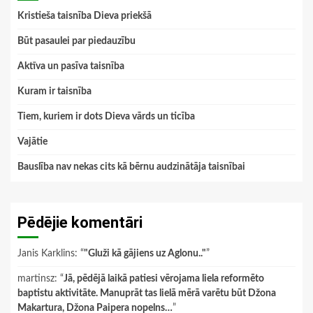
Kristieša taisnība Dieva priekšā
Būt pasaulei par piedauzību
Aktīva un pasīva taisnība
Kuram ir taisnība
Tiem, kuriem ir dots Dieva vārds un ticība
Vajātie
Bauslība nav nekas cits kā bērnu audzinātāja taisnībai
Pēdējie komentāri
Janis Karklins
: “
"Gluži kā gājiens uz Aglonu.."
”
martinsz
: “
Jā, pēdējā laikā patiesi vērojama liela reformēto
baptistu aktivitāte. Manuprāt tas lielā mērā varētu būt Džona
Makartura, Džona Paipera nopelns…
”