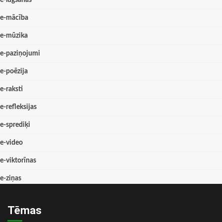
e-lūgšanas
e-mācība
e-mūzika
e-paziņojumi
e-poēzija
e-raksti
e-refleksijas
e-sprediķi
e-video
e-viktorīnas
e-ziņas
Tēmas