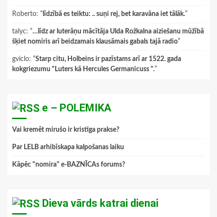
Roberto
: “
līdzībā es teiktu: .. suņi rej, bet karavāna iet tālāk.
”
talyc
: “
…līdz ar luterāņu mācītāja Ulda Rožkalna aiziešanu mūžībā
šķiet nomiris arī beidzamais klausāmais gabals tajā radio
”
gviclo
: “
Starp citu, Holbeins ir pazīstams arī ar 1522. gada
kokgriezumu "Luters kā Hercules Germanicuss ".
”
e – POLEMIKA
Vai kremēt mirušo ir kristīga prakse?
Par LELB arhibīskapa kalpošanas laiku
Kāpēc "nomira" e-BAZNĪCAs forums?
Dieva vārds katrai dienai