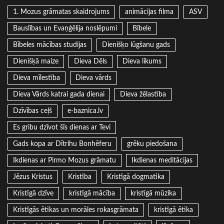
1. Mozus grāmatas skaidrojums
animācijas filma
ASV
Bauslības un Evaņģēlija noslēpumi
Bībele
Bībeles mācības studijas
Dienišķo lūgšanu gads
Dienišķā maize
Dieva Dēls
Dieva likums
Dieva mīlestība
Dieva vārds
Dieva Vārds katrai gada dienai
Dieva žēlastība
Dzīvības ceļš
e-baznica.lv
Es gribu dzīvot šīs dienas ar Tevi
Gads kopa ar Dītrihu Bonhēferu
grēku piedošana
Ikdienas ar Pirmo Mozus grāmatu
Ikdienas meditācijas
Jēzus Kristus
Kristība
Kristīgā dogmatika
Kristīgā dzīve
kristīgā mācība
kristīgā mūzika
Kristīgās ētikas un morāles rokasgrāmata
kristīgā ētika