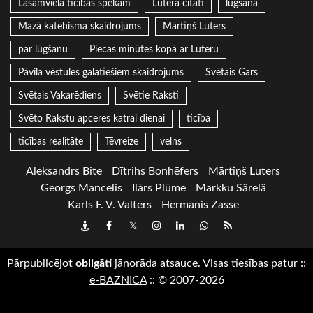
Lasāmviela ticības spēkam
Lutera citāti
lūgšana
Mazā katehisma skaidrojums
Mārtiņš Luters
par lūgšanu
Piecas minūtes kopā ar Luteru
Pāvila vēstules galatiešiem skaidrojums
Svētais Gars
Svētais Vakarēdiens
Svētie Raksti
Svēto Rakstu apceres katrai dienai
ticība
ticības realitāte
Tēvreize
velns
Aleksandrs Bite
Dītrihs Bonhēfers
Mārtiņš Luters
Georgs Mancelis
Ilārs Plūme
Markku Särelä
Karls F. V. Valters
Hermanis Zasse
Draugiem
Facebook
Twitter
Instagram
LinkedIn
whatsapp
RSS
Pārpublicējot
obligāti
jānorāda atsauce. Visas tiesības patur
::
e-BAZNICA
::
© 2007-2026