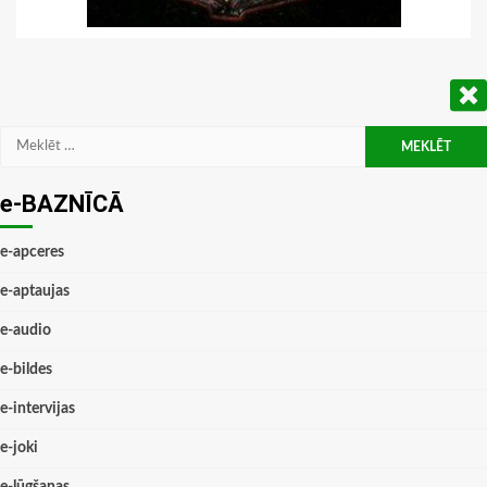
Meklēt:
e-BAZNĪCĀ
e-apceres
e-aptaujas
e-audio
e-bildes
e-intervijas
e-joki