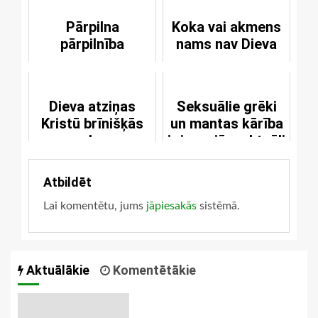
Pārpilna
Koka vai akmens
pārpilnība
nams nav Dieva
nams
Dieva atziņas
Seksuālie grēki
Kristū brīnišķās
un mantas kārība
sekas
ir joprojām aktuāli
kristiešiem
Atbildēt
Lai komentētu, jums
jāpiesakās
sistēmā.
Aktuālākie
Komentētākie