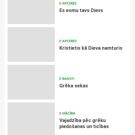
E-APCERES
Es esmu tavs Dievs
E-APCERES
Kristietis kā Dieva namturis
E-RAKSTI
Grēka sekas
E-MĀCĪBA
Vajadzība pēc grēku
piedošanas un ticības