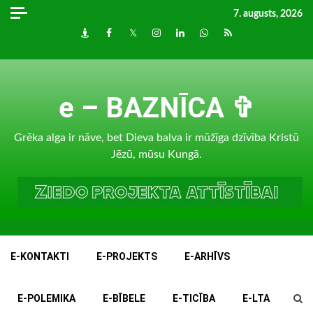
Skip
7. augusts, 2026
to
Draugiem
Facebook
Twitter
Instagram
LinkedIn
whatsapp
RSS
content
e – BAZNĪCA ✞
Grēka alga ir nāve, bet Dieva balva ir mūžīga dzīvība Kristū
Jēzū, mūsu Kungā.
E-KONTAKTI
E-PROJEKTS
E-ARHĪVS
E-POLEMIKA
E-BĪBELE
E-TICĪBA
E-LTA