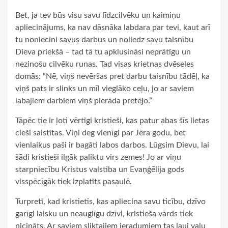
Bet, ja tev būs visu savu līdzcilvēku un kaimiņu
apliecinājums, ka nav dāsnāka labdara par tevi, kaut arī
tu noniecini savus darbus un noliedz savu taisnību
Dieva priekšā – tad tā tu apklusināsi neprātīgu un
nezinošu cilvēku runas. Tad visas krietnas dvēseles
domās: “Nē, viņš nevēršas pret darbu taisnību tādēļ, ka
viņš pats ir slinks un mīl vieglāko ceļu, jo ar saviem
labajiem darbiem viņš pierāda pretējo.”
Tāpēc tie ir ļoti vērtīgi kristieši, kas patur abas šīs lietas
cieši saistītas. Viņi deg vienīgi par Jēra godu, bet
vienlaikus paši ir bagāti labos darbos. Lūgsim Dievu, lai
šādi kristieši ilgāk paliktu virs zemes! Jo ar viņu
starpniecību Kristus valstība un Evaņģēlija gods
visspēcīgāk tiek izplatīts pasaulē.
Turpretī, kad kristietis, kas apliecina savu ticību, dzīvo
garīgi laisku un neauglīgu dzīvi, kristieša vārds tiek
nicināts. Ar saviem sliktajiem ieradumiem tas ļauj vaļu