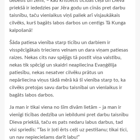
debesis un zemi, – kad kristietis ticības ceļā un Dieva
priekšā ir iededzies par Jēra godu un cīnās pret darbu
taisnību, taču vienlaikus viņš paliek arī visjaukākais
cilvēks, kurš bagāts labos darbos un centīgs Tā Kunga
kalpošanā!
Šāda patiesa vienība starp ticību un darbiem ir
visspēcīgākais trieciens velnam un dara viņam patiesas
raizes. Nekas cits nav spējīgs tā postīt viņa valstību,
nekas tik spēcīgi un skaidri neapliecina Evaņģēlija
patiesību, nekas nesatver cilvēku prātus un
nepārliecina viņus tādā mērā kā šī vienība starp to, ka
cilvēks pretojas savu darbu taisnībai un vienlaikus ir
bagāts labos darbos.
Ja man ir tikai viena no šīm divām lietām – ja man ir
vienīgi ticības dedzība un iebildumi pret darbu taisnību
Dieva priekšā, taču es pats nedaru labus darbus, tad
visi spriedīs: “Tas ir ļoti ērts ceļš uz pestīšanu; tikai tici,
un nav nepieciešams darīt labu!”