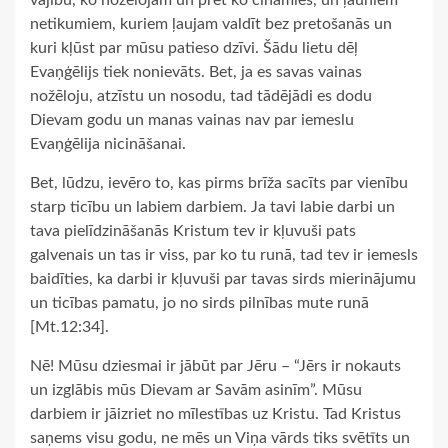
vājību, ko nožēlojam un pret ko cīnāmies, un ļauniem
netikumiem, kuriem ļaujam valdīt bez pretošanās un
kuri kļūst par mūsu patieso dzīvi. Šādu lietu dēļ
Evaņģēlijs tiek nonievāts. Bet, ja es savas vainas
nožēloju, atzīstu un nosodu, tad tādējādi es dodu
Dievam godu un manas vainas nav par iemeslu
Evaņģēlija nicināšanai.
Bet, lūdzu, ievēro to, kas pirms brīža sacīts par vienību
starp ticību un labiem darbiem. Ja tavi labie darbi un
tava pielīdzināšanās Kristum tev ir kļuvuši pats
galvenais un tas ir viss, par ko tu runā, tad tev ir iemesls
baidīties, ka darbi ir kļuvuši par tavas sirds mierinājumu
un ticības pamatu, jo no sirds pilnības mute runā
[Mt.12:34].
Nē! Mūsu dziesmai ir jābūt par Jēru – “Jērs ir nokauts
un izglābis mūs Dievam ar Savām asinīm”. Mūsu
darbiem ir jāizriet no mīlestības uz Kristu. Tad Kristus
saņems visu godu, ne mēs un Viņa vārds tiks svētīts un