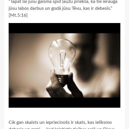
“Tāpat lai jūsu gaisma spīd ļaužu priekšā, ka tie ierauga
jūsu labos darbus un godā jūsu Tēvu, kas ir debesīs.”
[Mt.5:16]
Cik gan skaists un iepriecinošs ir skats, kas ielīksmo