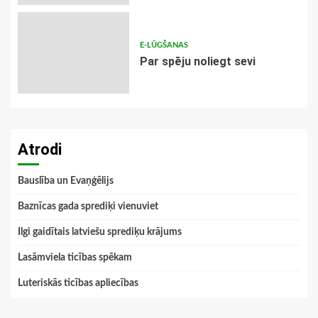
E-LŪGŠANAS
Par spēju noliegt sevi
Atrodi
Bauslība un Evaņģēlijs
Baznīcas gada sprediķi vienuviet
Ilgi gaidītais latviešu sprediķu krājums
Lasāmviela ticības spēkam
Luteriskās ticības apliecības