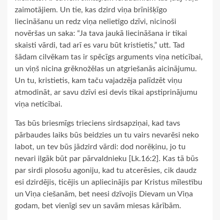
zaimotājiem. Un tie, kas dzird viņa brīnišķīgo
liecināšanu un redz viņa nelietīgo dzīvi, nicinoši
novēršas un saka: “Ja tava jaukā liecināšana ir tikai
skaisti vārdi, tad arī es varu būt kristietis,” utt. Tad
šādam cilvēkam tas ir spēcīgs arguments viņa neticībai,
un viņš nicina grēknožēlas un atgriešanās aicinājumu.
Un tu, kristietis, kam taču vajadzēja palīdzēt viņu
atmodināt, ar savu dzīvi esi devis tikai apstiprinājumu
viņa neticībai.
Tas būs briesmīgs trieciens sirdsapziņai, kad tavs
pārbaudes laiks būs beidzies un tu vairs nevarēsi neko
labot, un tev būs jādzird vārdi: dod norēķinu, jo tu
nevari ilgāk būt par pārvaldnieku [Lk.16:2]. Kas tā būs
par sirdi plosošu agoniju, kad tu atcerēsies, cik daudz
esi dzirdējis, ticējis un apliecinājis par Kristus mīlestību
un Viņa ciešanām, bet neesi dzīvojis Dievam un Viņa
godam, bet vienīgi sev un savām miesas kārībām.