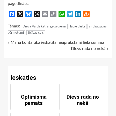
pagodināts.
Facebook
X
Bluesky
Threads
Email
Copy
WhatsApp
Telegram
LinkedIn
Draugiem
Link
Tēmas:
Dieva Vārds katrai gada dienai
labie darbi
sirdsapziņas
pārmetumi
ticības ceļš
Continue
« Manā kontā tika ieskatīta neaprakstāmi liela summa
Dievs rada no nekā »
Reading
Ieskaties
Optimisma
Dievs rada no
pamats
nekā