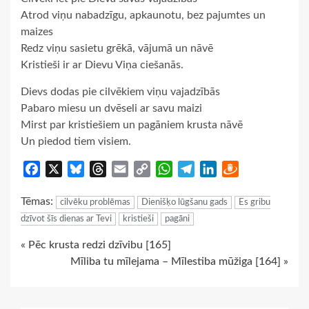
Atrod viņu nabadzīgu, apkaunotu, bez pajumtes un
maizes
Redz viņu sasietu grēkā, vājumā un nāvē
Kristieši ir ar Dievu Viņa ciešanās.
Dievs dodas pie cilvēkiem viņu vajadzībās
Pabaro miesu un dvēseli ar savu maizi
Mirst par kristiešiem un pagāniem krusta nāvē
Un piedod tiem visiem.
Facebook
X
Bluesky
Threads
Email
Copy
WhatsApp
Telegram
LinkedIn
Draugiem
Link
Tēmas:
cilvēku problēmas
Dienišķo lūgšanu gads
Es gribu
dzīvot šīs dienas ar Tevi
kristieši
pagāni
Continue
« Pēc krusta redzi dzīvibu [165]
Mīliba tu mīlejama – Mīlestiba mūžiga [164] »
Reading