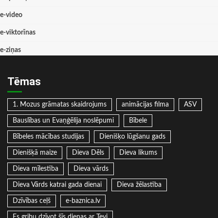
e-video
e-viktorīnas
e-ziņas
Tēmas
1. Mozus grāmatas skaidrojums
animācijas filma
ASV
Bauslības un Evaņģēlija noslēpumi
Bībele
Bībeles mācības studijas
Dienišķo lūgšanu gads
Dienišķā maize
Dieva Dēls
Dieva likums
Dieva mīlestība
Dieva vārds
Dieva Vārds katrai gada dienai
Dieva žēlastība
Dzīvības ceļš
e-baznica.lv
Es gribu dzīvot šīs dienas ar Tevi