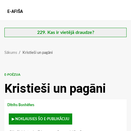
E-AFIŠA
229. Kas ir vietējā draudze?
Sākums
Kristieši un pagāni
E-POĒZIJA
Kristieši un pagāni
Dītrihs Bonhēfers
▶ NOKLAUSIES ŠO E-PUBLIKĀCIJU