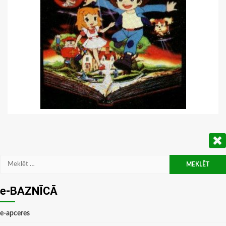
Meklēt:
e-BAZNĪCĀ
e-apceres