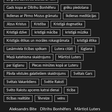
Gads kopa ar Dītrihu Bonhēferu
grēku piedošana
Ikdienas ar Pirmo Mozus grāmatu
Ikdienas meditācijas
Jēzus Kristus
Kristība
Kristīgā dogmatika
Kristīgā dzīve
kristīgā mācība
kristīgā mūzika
Kristīgās ētikas un morāles rokasgrāmata
kristīgā ētika
Lasāmviela ticības spēkam
Lutera citāti
lūgšana
Mazā katehisma skaidrojums
Mārtiņš Luters
par lūgšanu
Piecas minūtes kopā ar Luteru
Pāvila vēstules galatiešiem skaidrojums
Svētais Gars
Svētais Vakarēdiens
Svētie Raksti
Svēto Rakstu apceres katrai dienai
ticība
ticības realitāte
Tēvreize
velns
Aleksandrs Bite
Dītrihs Bonhēfers
Mārtiņš Luters