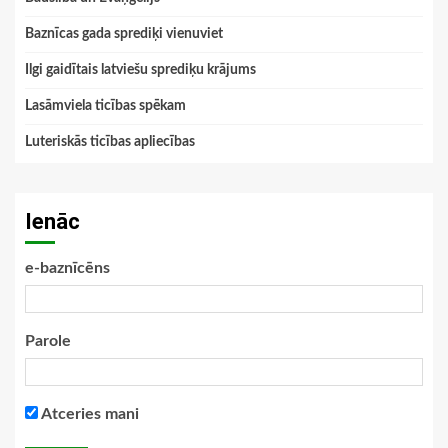
Baznīcas gada sprediķi vienuviet
Ilgi gaidītais latviešu sprediķu krājums
Lasāmviela ticības spēkam
Luteriskās ticības apliecības
Ienāc
e-baznīcēns
Parole
Atceries mani