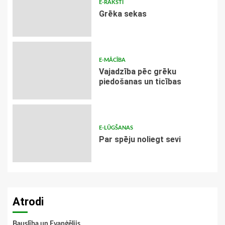
E-RAKSTI
Grēka sekas
E-MĀCĪBA
Vajadzība pēc grēku
piedošanas un ticības
E-LŪGŠANAS
Par spēju noliegt sevi
Atrodi
Bauslība un Evaņģēlijs