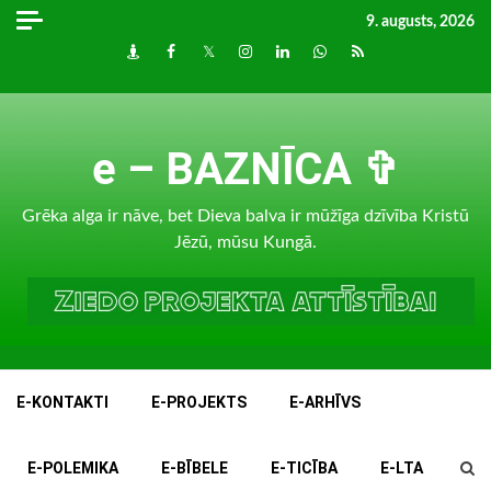
Skip
9. augusts, 2026
to
Draugiem
Facebook
Twitter
Instagram
LinkedIn
whatsapp
RSS
content
e – BAZNĪCA ✞
Grēka alga ir nāve, bet Dieva balva ir mūžīga dzīvība Kristū
Jēzū, mūsu Kungā.
E-KONTAKTI
E-PROJEKTS
E-ARHĪVS
E-POLEMIKA
E-BĪBELE
E-TICĪBA
E-LTA