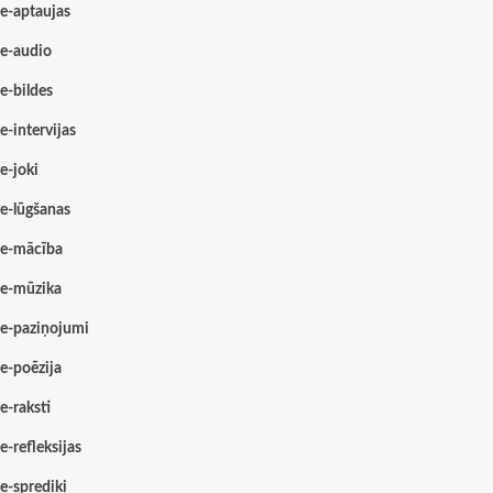
e-aptaujas
e-audio
e-bildes
e-intervijas
e-joki
e-lūgšanas
e-mācība
e-mūzika
e-paziņojumi
e-poēzija
e-raksti
e-refleksijas
e-sprediķi