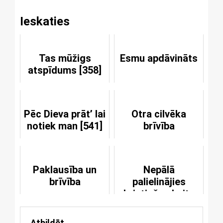
Ieskaties
Tas mūžigs
Esmu apdāvināts
atspīdums [358]
Pēc Dieva prāt’ lai
Otra cilvēka
notiek man [541]
brīvība
Paklausība un
Nepālā
brīvība
palielinājies
kristiešu skaits
Atbildēt