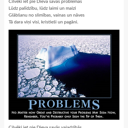
Cilvēki iet pie Dieva savās problēmās
Lūdz palīdzību, lūdz laimi un maizi
Glābšanu no slimības, vainas un nāves
Tā dara viņi visi, kristieši un pagāni.
Cilvēki iet pie Dieva savās vajadzībās