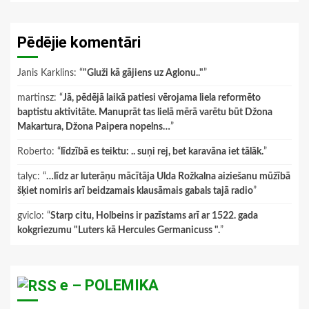
Pēdējie komentāri
Janis Karklins
: “
"Gluži kā gājiens uz Aglonu.."
”
martinsz
: “
Jā, pēdējā laikā patiesi vērojama liela reformēto
baptistu aktivitāte. Manuprāt tas lielā mērā varētu būt Džona
Makartura, Džona Paipera nopelns…
”
Roberto
: “
līdzībā es teiktu: .. suņi rej, bet karavāna iet tālāk.
”
talyc
: “
…līdz ar luterāņu mācītāja Ulda Rožkalna aiziešanu mūžībā
šķiet nomiris arī beidzamais klausāmais gabals tajā radio
”
gviclo
: “
Starp citu, Holbeins ir pazīstams arī ar 1522. gada
kokgriezumu "Luters kā Hercules Germanicuss ".
”
e – POLEMIKA