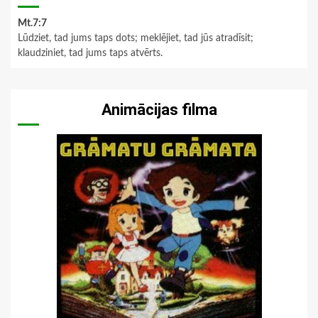
Mt.7:7
Lūdziet, tad jums taps dots; meklējiet, tad jūs atradīsit;
klaudziniet, tad jums taps atvērts.
Animācijas filma