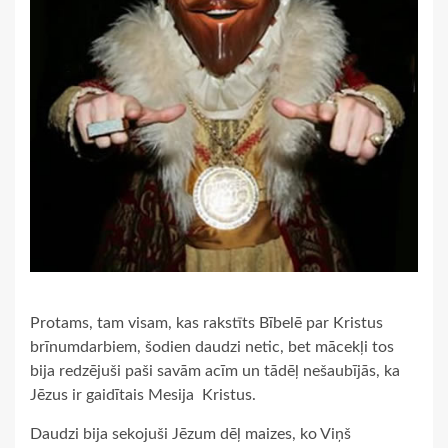
Protams, tam visam, kas rakstīts Bībelē par Kristus
brīnumdarbiem, šodien daudzi netic, bet mācekļi tos
bija redzējuši paši savām acīm un tādēļ nešaubījās, ka
Jēzus ir gaidītais Mesija ­ Kristus.
Daudzi bija sekojuši Jēzum dēļ maizes, ko Viņš