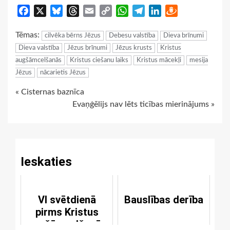
Facebook
X
Bluesky
Threads
Email
Copy
WhatsApp
Telegram
LinkedIn
Draugiem
Link
Tēmas:
cilvēka bērns Jēzus
Debesu valstība
Dieva brīnumi
Dieva valstība
Jēzus brīnumi
Jēzus krusts
Kristus
augšāmcelšanās
Kristus ciešanu laiks
Kristus mācekļi
mesija
Jēzus
nācarietis Jēzus
Continue
« Cisternas baznīca
Evaņģēlijs nav lēts ticības mierinājums »
Reading
Ieskaties
VI svētdienā
Bauslības derība
pirms Kristus
augšāmcelšanās