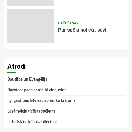
E-LŪGŠANAS
Par spēju noliegt sevi
Atrodi
Bauslība un Evaņģēlijs
Baznīcas gada sprediķi vienuviet
Ilgi gaidītais latviešu sprediķu krājums
Lasāmviela ticības spēkam
Luteriskās ticības apliecības