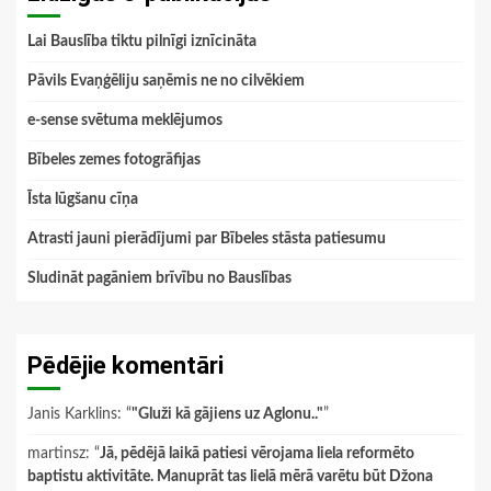
Lai Bauslība tiktu pilnīgi iznīcināta
Pāvils Evaņģēliju saņēmis ne no cilvēkiem
e-sense svētuma meklējumos
Bībeles zemes fotogrāfijas
Īsta lūgšanu cīņa
Atrasti jauni pierādījumi par Bībeles stāsta patiesumu
Sludināt pagāniem brīvību no Bauslības
Pēdējie komentāri
Janis Karklins
: “
"Gluži kā gājiens uz Aglonu.."
”
martinsz
: “
Jā, pēdējā laikā patiesi vērojama liela reformēto
baptistu aktivitāte. Manuprāt tas lielā mērā varētu būt Džona