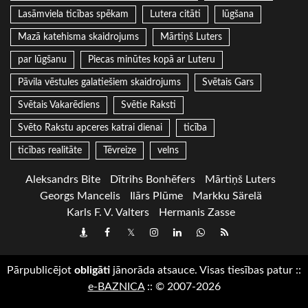
Lasāmviela ticības spēkam
Lutera citāti
lūgšana
Mazā katehisma skaidrojums
Mārtiņš Luters
par lūgšanu
Piecas minūtes kopā ar Luteru
Pāvila vēstules galatiešiem skaidrojums
Svētais Gars
Svētais Vakarēdiens
Svētie Raksti
Svēto Rakstu apceres katrai dienai
ticība
ticības realitāte
Tēvreize
velns
Aleksandrs Bite
Dītrihs Bonhēfers
Mārtiņš Luters
Georgs Mancelis
Ilārs Plūme
Markku Särelä
Karls F. V. Valters
Hermanis Zasse
Draugiem
Facebook
Twitter
Instagram
LinkedIn
whatsapp
RSS
Pārpublicējot
obligāti
jānorāda atsauce. Visas tiesības patur
::
e-BAZNICA
::
© 2007-2026