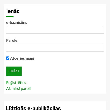
Ienāc
e-baznīcēns
Parole
Atceries mani
Reģistrēties
Aizmirsi paroli
Līdzīgās e-publikācijas