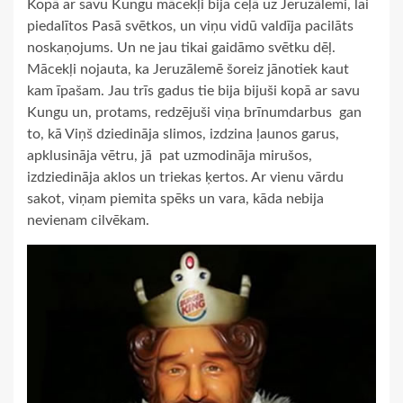
Kopā ar savu Kungu mācekļi bija ceļā uz Jeruzālemi, lai
piedalītos Pasā svētkos, un viņu vidū valdīja pacilāts
noskaņojums. Un ne jau tikai gaidāmo svētku dēļ.
Mācekļi nojauta, ka Jeruzālemē šoreiz jānotiek kaut
kam īpašam. Jau trīs gadus tie bija bijuši kopā ar savu
Kungu un, protams, redzējuši viņa brīnumdarbus ­ gan
to, kā Viņš dziedināja slimos, izdzina ļaunos garus,
apklusināja vētru, jā ­ pat uzmodināja mirušos,
izdziedināja aklos un triekas ķertos. Ar vienu vārdu
sakot, viņam piemita spēks un vara, kāda nebija
nevienam cilvēkam.