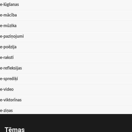
e-lūgšanas
e-mācība
e-mūzika
e-paziņojumi
e-poēzija
e-raksti
e-refleksijas
e-sprediķi
e-video
e-viktorīnas
e-ziņas
Tēmas