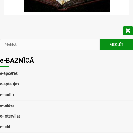
Meklēt:
e-BAZNĪCĀ
e-apceres
e-aptaujas
e-audio
e-bildes
e-intervijas
e-joki