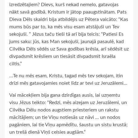
izredzētajiem? Dievs, kurš nekad nemelo, gatavojas
nākt savā godībā. Kristum ir jātop paaugstinātam. Pats
Dieva Dēls skaidri bija atbildējis uz Pētera vaicāto: “Kas
mums būs par to, ka mēs visu esam atstājuši un Tev
sekojuši. ” Jēzus taču tieši tā arī bija teicis: “Patiesi Es
jums saku: jūs, kas Man sekojuši, jaunajā pasaulē, kad
Cilvēka Dēls sēdēs uz Sava godības krēsla, arī sēdēsit uz
divpadsmit krēsliem un tiesāsit divpadsmit Israēla
ciltis.”
…Te nu mēs esam, Kristu, tagad mēs tev sekojam, itin
drīzi mēs gatavojamies noiet līdz ar tevi uz Jeruzālemi…
Vai mācekļiem bija gana dzirdīgas ausis, lai uzņemtu
visu Jēzus teikto: “Redzi, mēs aizejam uz Jeruzālemi, un
Cilvēka Dēlu nodos augstiem priesteriem un rakstu
mācītājiem; un tie Viņu notiesās uz nāvi … un nodos
pagāniem, lai tie Viņu apmēdītu, šaustu un sistu krustā;
un trešā dienā Viņš celsies augšām.”