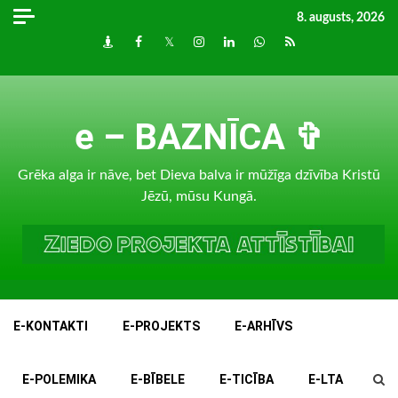
Skip
8. augusts, 2026
to
Draugiem
Facebook
Twitter
Instagram
LinkedIn
whatsapp
RSS
content
e – BAZNĪCA ✞
Grēka alga ir nāve, bet Dieva balva ir mūžīga dzīvība Kristū
Jēzū, mūsu Kungā.
E-KONTAKTI
E-PROJEKTS
E-ARHĪVS
E-POLEMIKA
E-BĪBELE
E-TICĪBA
E-LTA