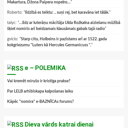
Makartura, Džona Paipera nopelns…
”
Roberto
: “
līdzībā es teiktu: .. suņi rej, bet karavāna iet tālāk.
”
talyc
: “
…līdz ar luterāņu mācītāja Ulda Rožkalna aiziešanu mūžībā
šķiet nomiris arī beidzamais klausāmais gabals tajā radio
”
gviclo
: “
Starp citu, Holbeins ir pazīstams arī ar 1522. gada
kokgriezumu "Luters kā Hercules Germanicuss ".
”
e – POLEMIKA
Vai kremēt mirušo ir kristīga prakse?
Par LELB arhibīskapa kalpošanas laiku
Kāpēc "nomira" e-BAZNĪCAs forums?
Dieva vārds katrai dienai