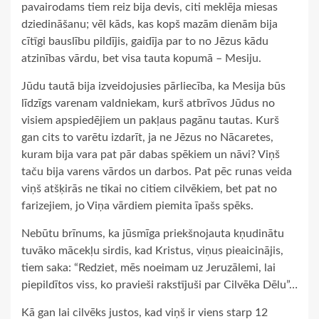
pavairodams tiem reiz bija devis, citi meklēja miesas
dziedināšanu; vēl kāds, kas kopš mazām dienām bija
cītīgi bauslību pildījis, gaidīja par to no Jēzus kādu
atzinības vārdu, bet visa tauta kopumā – Mesiju.
Jūdu tautā bija izveidojusies pārliecība, ka Mesija būs
līdzīgs varenam valdniekam, kurš atbrīvos Jūdus no
visiem apspiedējiem un pakļaus pagānu tautas. Kurš
gan cits to varētu izdarīt, ja ne Jēzus no Nācaretes,
kuram bija vara pat pār dabas spēkiem un nāvi? Viņš
taču bija varens vārdos un darbos. Pat pēc runas veida
viņš atšķirās ne tikai no citiem cilvēkiem, bet pat no
farizejiem, jo Viņa vārdiem piemita īpašs spēks.
Nebūtu brīnums, ka jūsmīga priekšnojauta kņudinātu
tuvāko mācekļu sirdis, kad Kristus, viņus pieaicinājis,
tiem saka: “Redziet, mēs noeimam uz Jeruzālemi, lai
piepildītos viss, ko pravieši rakstījuši par Cilvēka Dēlu”…
Kā gan lai cilvēks justos, kad viņš ir viens starp 12