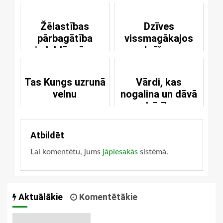
svētkiem
Žēlastības
Dzīves
pārbagātība
vissmagākajos
izdeldē mūsu
brīžos
grēkus
nevajadzētu darīt
sev galu
Tas Kungs uzrunā
Vārdi, kas
velnu
nogalina un dāvā
dzīvību
Atbildēt
Lai komentētu, jums
jāpiesakās
sistēmā.
Aktuālākie
Komentētākie