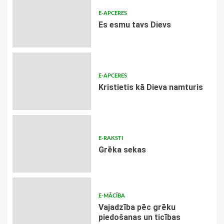
E-APCERES
Es esmu tavs Dievs
E-APCERES
Kristietis kā Dieva namturis
E-RAKSTI
Grēka sekas
E-MĀCĪBA
Vajadzība pēc grēku
piedošanas un ticības