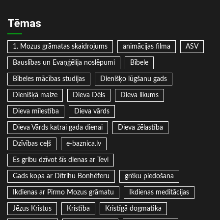
Tēmas
1. Mozus grāmatas skaidrojums
animācijas filma
ASV
Bauslības un Evaņģēlija noslēpumi
Bībele
Bībeles mācības studijas
Dienišķo lūgšanu gads
Dienišķā maize
Dieva Dēls
Dieva likums
Dieva mīlestība
Dieva vārds
Dieva Vārds katrai gada dienai
Dieva žēlastība
Dzīvības ceļš
e-baznica.lv
Es gribu dzīvot šīs dienas ar Tevi
Gads kopa ar Dītrihu Bonhēferu
grēku piedošana
Ikdienas ar Pirmo Mozus grāmatu
Ikdienas meditācijas
Jēzus Kristus
Kristība
Kristīgā dogmatika