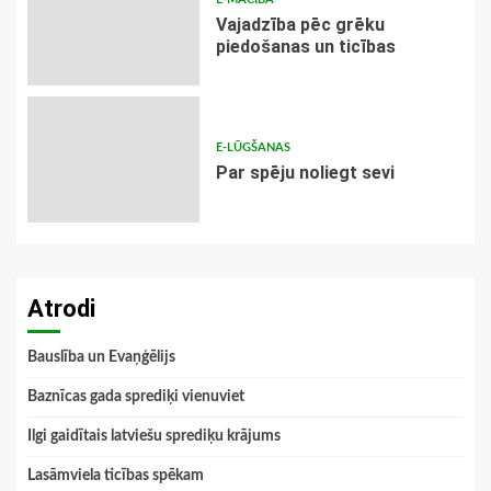
Vajadzība pēc grēku
piedošanas un ticības
E-LŪGŠANAS
Par spēju noliegt sevi
Atrodi
Bauslība un Evaņģēlijs
Baznīcas gada sprediķi vienuviet
Ilgi gaidītais latviešu sprediķu krājums
Lasāmviela ticības spēkam