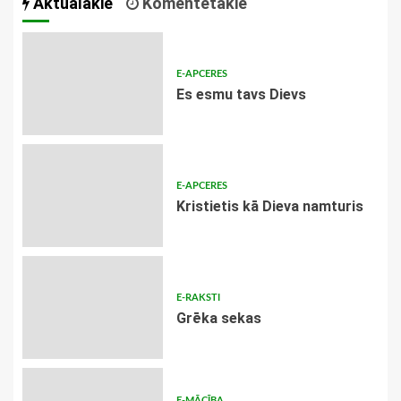
Aktuālākie
Komentētākie
E-APCERES
Es esmu tavs Dievs
E-APCERES
Kristietis kā Dieva namturis
E-RAKSTI
Grēka sekas
E-MĀCĪBA