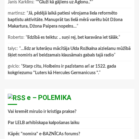
Janis Karklins
: “
"Gluži kā gājiens uz Aglonu.."
”
martinsz
: “
Jā, pēdējā laikā patiesi vērojama liela reformēto
baptistu aktivitāte. Manuprāt tas lielā mērā varētu būt Džona
Makartura, Džona Paipera nopelns…
”
Roberto
: “
līdzībā es teiktu: .. suņi rej, bet karavāna iet tālāk.
”
talyc
: “
…līdz ar luterāņu mācītāja Ulda Rožkalna aiziešanu mūžībā
šķiet nomiris arī beidzamais klausāmais gabals tajā radio
”
gviclo
: “
Starp citu, Holbeins ir pazīstams arī ar 1522. gada
kokgriezumu "Luters kā Hercules Germanicuss ".
”
e – POLEMIKA
Vai kremēt mirušo ir kristīga prakse?
Par LELB arhibīskapa kalpošanas laiku
Kāpēc "nomira" e-BAZNĪCAs forums?