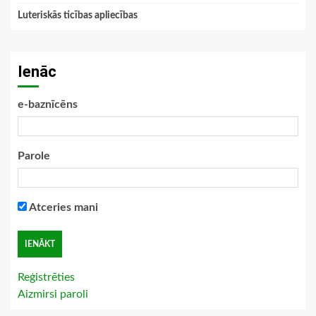
Luteriskās ticības apliecības
Ienāc
e-baznīcēns
Parole
Atceries mani
Reģistrēties
Aizmirsi paroli