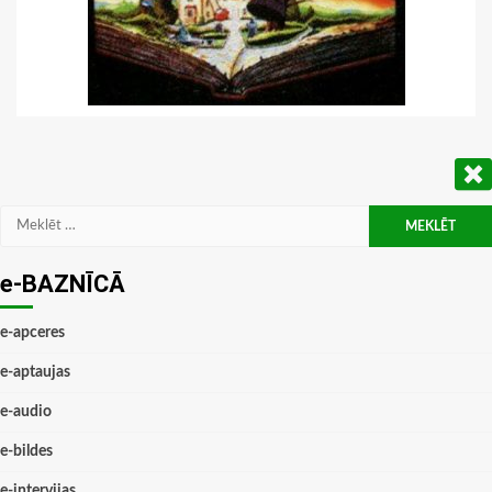
Meklēt:
e-BAZNĪCĀ
e-apceres
e-aptaujas
e-audio
e-bildes
e-intervijas