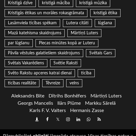
Kristīgā dzīve
kristīgā mācība
kristīgā mūzika
Kristīgās ētikas un morāles rokasgrāmata
kristīgā ētika
Lasāmviela ticības spēkam
Lutera citāti
lūgšana
Mazā katehisma skaidrojums
Mārtiņš Luters
par lūgšanu
Piecas minūtes kopā ar Luteru
Pāvila vēstules galatiešiem skaidrojums
Svētais Gars
Svētais Vakarēdiens
Svētie Raksti
Svēto Rakstu apceres katrai dienai
ticība
ticības realitāte
Tēvreize
velns
Aleksandrs Bite
Dītrihs Bonhēfers
Mārtiņš Luters
Georgs Mancelis
Ilārs Plūme
Markku Särelä
Karls F. V. Valters
Hermanis Zasse
Draugiem
Facebook
Twitter
Instagram
LinkedIn
whatsapp
RSS