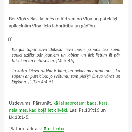
Bet Viņš vēlas, lai mēs to lūdzam no Viņa un pateicīgi
apliecinām Viņa lielo labprātību un gādību.
Ka jūs topat sava debesu Tēva bērni, jo viņš liek savai
saulei uzlēkt pār ļauniem un labiem un liek lietum līt pār
taisniem un netaisniem.
[Mt.5:45]
Jo katra Dieva radība ir laba, un nekas nav atmetams, ko
saņem ar pateicību; jo svētumu tam piešķir Dieva vārds un
lūgšana.
[1.Tim.4:4-5]
Uzdevums
: Pārrunāt,
kā lai saprotam: bads, karš,
nelaimes, kad bojā iet cilvēki
. Lasi Ps.139:16 un
Lk.13:1-5.
“Satura rādītājs:
⇑ e-Ticība