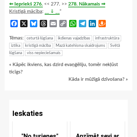
⇐ Iepriekš 276.
<< 277. >>
278. Nākamais ⇒
Kristīgā mācība
:
__ ⇓ __
“
Facebook
X
Bluesky
Threads
Email
Copy
WhatsApp
Telegram
LinkedIn
Draugiem
Link
Tēmas:
ceturtā lūgšana
ikdienas vajadzības
infrastruktūra
iztika
kristīgā mācība
Mazā katehisma skaidrojums
Svētā
lūgšana
viss nepieciešamais
Continue
« Kāpēc ikviens, kas dzird evaņģēliju, tomēr nekļūst
ticīgs?
Reading
Kāda ir mūžīgā dzīvošana? »
Ieskaties
"No turienes"
Apzīmēt sevi ar