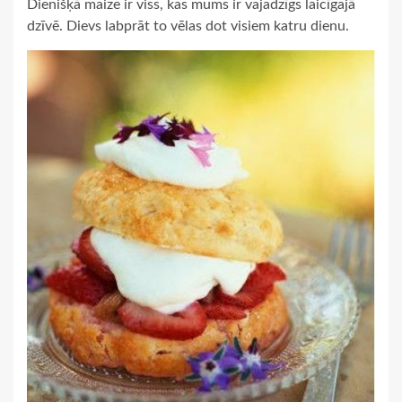
Dienišķā maize ir viss, kas mums ir vajadzīgs laicīgajā
dzīvē. Dievs labprāt to vēlas dot visiem katru dienu.