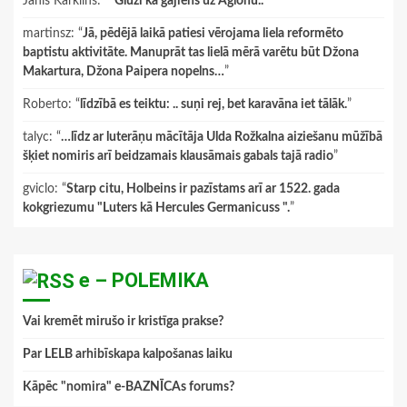
Janis Karklins
: “
"Gluži kā gājiens uz Aglonu.."
”
martinsz
: “
Jā, pēdējā laikā patiesi vērojama liela reformēto
baptistu aktivitāte. Manuprāt tas lielā mērā varētu būt Džona
Makartura, Džona Paipera nopelns…
”
Roberto
: “
līdzībā es teiktu: .. suņi rej, bet karavāna iet tālāk.
”
talyc
: “
…līdz ar luterāņu mācītāja Ulda Rožkalna aiziešanu mūžībā
šķiet nomiris arī beidzamais klausāmais gabals tajā radio
”
gviclo
: “
Starp citu, Holbeins ir pazīstams arī ar 1522. gada
kokgriezumu "Luters kā Hercules Germanicuss ".
”
e – POLEMIKA
Vai kremēt mirušo ir kristīga prakse?
Par LELB arhibīskapa kalpošanas laiku
Kāpēc "nomira" e-BAZNĪCAs forums?