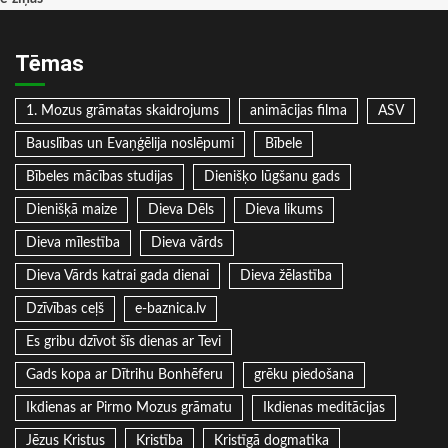
Tēmas
1. Mozus grāmatas skaidrojums
animācijas filma
ASV
Bauslības un Evaņģēlija noslēpumi
Bībele
Bībeles mācības studijas
Dienišķo lūgšanu gads
Dienišķā maize
Dieva Dēls
Dieva likums
Dieva mīlestība
Dieva vārds
Dieva Vārds katrai gada dienai
Dieva žēlastība
Dzīvības ceļš
e-baznica.lv
Es gribu dzīvot šīs dienas ar Tevi
Gads kopa ar Dītrihu Bonhēferu
grēku piedošana
Ikdienas ar Pirmo Mozus grāmatu
Ikdienas meditācijas
Jēzus Kristus
Kristība
Kristīgā dogmatika