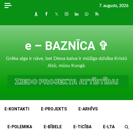
Skip
7. augusts, 2026
to
Draugiem
Facebook
Twitter
Instagram
LinkedIn
whatsapp
RSS
content
e – BAZNĪCA ✞
Grēka alga ir nāve, bet Dieva balva ir mūžīga dzīvība Kristū
Jēzū, mūsu Kungā.
E-KONTAKTI
E-PROJEKTS
E-ARHĪVS
E-POLEMIKA
E-BĪBELE
E-TICĪBA
E-LTA