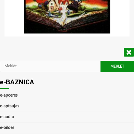
Meklēt:
e-BAZNĪCĀ
e-apceres
e-aptaujas
e-audio
e-bildes