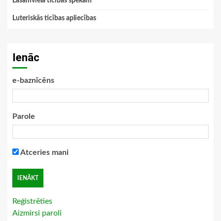
Lasāmviela ticības spēkam
Luteriskās ticības apliecības
Ienāc
e-baznīcēns
Parole
Atceries mani
Reģistrēties
Aizmirsi paroli