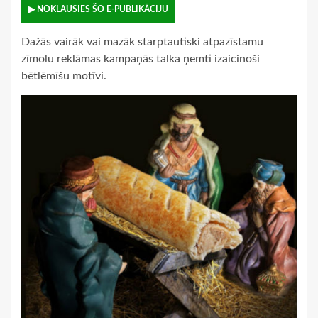
▶ NOKLAUSIES ŠO E-PUBLIKĀCIJU
Dažās vairāk vai mazāk starptautiski atpazīstamu
zīmolu reklāmas kampaņās talka ņemti izaicinoši
bētlēmīšu motīvi.