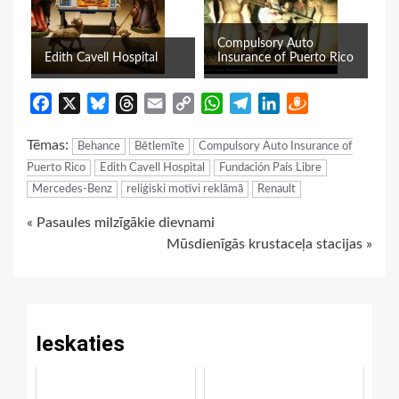
Compulsory Auto
Edith Cavell Hospital
Insurance of Puerto Rico
Facebook
X
Bluesky
Threads
Email
Copy
WhatsApp
Telegram
LinkedIn
Draugiem
Link
Tēmas:
Behance
Bētlemīte
Compulsory Auto Insurance of
Puerto Rico
Edith Cavell Hospital
Fundación País Libre
Mercedes-Benz
reliģiski motīvi reklāmā
Renault
Continue
« Pasaules milzīgākie dievnami
Mūsdienīgās krustaceļa stacijas »
Reading
Ieskaties