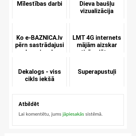
Mīlestības darbi
Dieva baušļu
vizualizācija
Ko e-BAZNICA.lv
LMT 4G internets
pērn sastrādajusi
mājām aizskar
draugiem.lv
ticīgo jūtas
Dekalogs - viss
Superapustuļi
cikls iekšā
Atbildēt
Lai komentētu, jums
jāpiesakās
sistēmā.