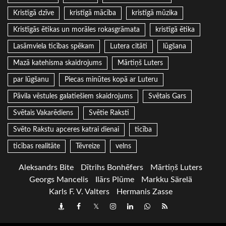
Kristīgā dzīve
kristīgā mācība
kristīgā mūzika
Kristīgās ētikas un morāles rokasgrāmata
kristīgā ētika
Lasāmviela ticības spēkam
Lutera citāti
lūgšana
Mazā katehisma skaidrojums
Mārtiņš Luters
par lūgšanu
Piecas minūtes kopā ar Luteru
Pāvila vēstules galatiešiem skaidrojums
Svētais Gars
Svētais Vakarēdiens
Svētie Raksti
Svēto Rakstu apceres katrai dienai
ticība
ticības realitāte
Tēvreize
velns
Aleksandrs Bite
Dītrihs Bonhēfers
Mārtiņš Luters
Georgs Mancelis
Ilārs Plūme
Markku Särelä
Karls F. V. Valters
Hermanis Zasse
Draugiem
Facebook
Twitter
Instagram
LinkedIn
whatsapp
RSS