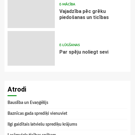
E-MĀCĪBA
Vajadzība pēc grēku
piedošanas un ticības
E-LŪGŠANAS
Par spēju noliegt sevi
Atrodi
Bauslība un Evaņģēlijs
Baznīcas gada sprediķi vienuviet
Ilgi gaidītais latviešu sprediķu krājums