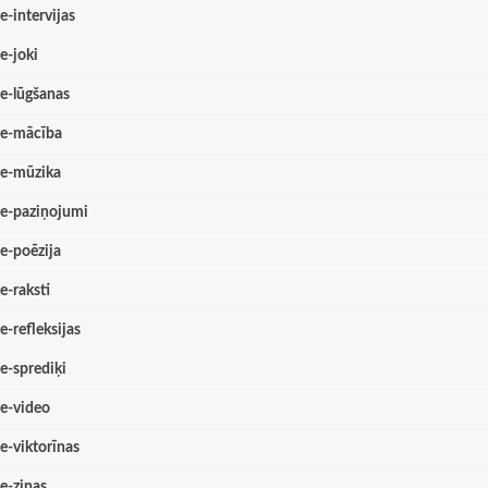
e-intervijas
e-joki
e-lūgšanas
e-mācība
e-mūzika
e-paziņojumi
e-poēzija
e-raksti
e-refleksijas
e-sprediķi
e-video
e-viktorīnas
e-ziņas