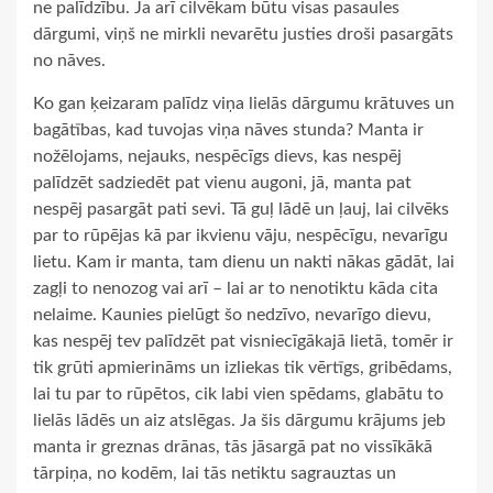
ne palīdzību. Ja arī cilvēkam būtu visas pasaules
dārgumi, viņš ne mirkli nevarētu justies droši pasargāts
no nāves.
Ko gan ķeizaram palīdz viņa lielās dārgumu krātuves un
bagātības, kad tuvojas viņa nāves stunda? Manta ir
nožēlojams, nejauks, nespēcīgs dievs, kas nespēj
palīdzēt sadziedēt pat vienu augoni, jā, manta pat
nespēj pasargāt pati sevi. Tā guļ lādē un ļauj, lai cilvēks
par to rūpējas kā par ikvienu vāju, nespēcīgu, nevarīgu
lietu. Kam ir manta, tam dienu un nakti nākas gādāt, lai
zagļi to nenozog vai arī – lai ar to nenotiktu kāda cita
nelaime. Kaunies pielūgt šo nedzīvo, nevarīgo dievu,
kas nespēj tev palīdzēt pat visniecīgākajā lietā, tomēr ir
tik grūti apmierināms un izliekas tik vērtīgs, gribēdams,
lai tu par to rūpētos, cik labi vien spēdams, glabātu to
lielās lādēs un aiz atslēgas. Ja šis dārgumu krājums jeb
manta ir greznas drānas, tās jāsargā pat no vissīkākā
tārpiņa, no kodēm, lai tās netiktu sagrauztas un