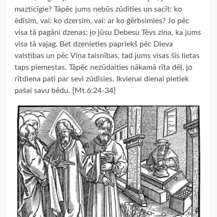
mazticīgie? Tāpēc jums nebūs zūdīties un sacīt: ko
ēdīsim, vai: ko dzersim, vai: ar ko ģērbsimies? Jo pēc
visa tā pagāni dzenas; jo jūsu Debesu Tēvs zina, ka jums
visa tā vajag. Bet dzenieties papriekš pēc Dieva
valstības un pēc Viņa taisnības, tad jums visas šīs lietas
taps piemestas. Tāpēc nezūdaities nākamā rīta dēļ, jo
rītdiena pati par sevi zūdīsies. Ikvienai dienai pietiek
pašai savu bēdu. [Mt.6:24-34]