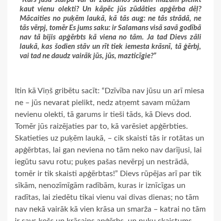
kaut vienu olekti? Un kāpēc jūs zūdāties apģērba dēļ?
Mācaities no puķēm laukā, kā tās aug: ne tās strādā, ne
tās vērpj, tomēr Es jums saku: ir Salamans visā savā godībā
nav tā bijis apģērbts kā viena no tām. Ja tad Dievs zāli
laukā, kas šodien stāv un rīt tiek iemesta krāsnī, tā ģērbj,
vai tad ne daudz vairāk jūs, jūs, mazticīgie?”
Itin kā Viņš gribētu sacīt: “Dzīvība nav jūsu un arī miesa
ne – jūs nevarat pielikt, nedz atņemt savam mūžam
nevienu olekti, tā garums ir tieši tāds, kā Dievs dod.
Tomēr jūs raizējaties par to, kā varēsiet apģērbties.
Skatieties uz puķēm laukā, – cik skaisti tās ir rotātas un
apģērbtas, lai gan neviena no tām neko nav darījusi, lai
iegūtu savu rotu; puķes pašas nevērpj un nestrādā,
tomēr ir tik skaisti apģērbtas!” Dievs rūpējas arī par tik
sīkām, nenozīmīgām radībām, kuras ir iznīcīgas un
radītas, lai ziedētu tikai vienu vai divas dienas; no tām
nav nekā vairāk kā vien krāsa un smarža – katrai no tām