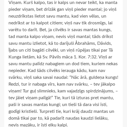
Viņam. Kurš kalpo, tas ir kalps un nevar teikt, ka manta
pieder viņam, bet drīzāk gan viņš pieder mantai; jo viņš
neuzdrīkstas lietot savu mantu, kad vien vēlas, un
nedrīkst ar to kalpot citiem; viņš nav tik drosmīgs, lai
varētu to darīt. Bet, ja cilvēks ir savas mantas kungs,
tad manta kalpo viņam, nevis viņš mantai; tāds drīkst
savu mantu izlietot, kā to darījuši Åbrahāms, Dāvids,
Ījabs un citi bagāti cilvēki, un viņš rūpējas tikai par Tā
Kunga lietām, kā Sv. Pāvils māca 1. Kor. 7:32. Viņš ar
savu mantu palīdz nabagiem un dod tiem, kuriem nekas
nepieder. Kad šāds cilvēks ierauga kādu, kam nav
svārku, viņš saka savai naudai: “Nāc ārā, guldeņa kungs!
Redzi, tur ir nabaga vīrs, kam nav svārku, – tev jākalpo
viņam! Tur guļ slimnieks, kam vajadzīgs spirdzinājums, –
tev jāiet viņam palīgā!” Tie, kuri tā izturas pret mantu,
paši ir savas mantas kungi; un tieši tā dara visi īsti,
godīgi kristieši. Turpretī tie, kuri krāj daudz mantas un
domā tikai par to, kā padarīt naudas kaudzi lielāku,
nevis mazāku, ir īsti elku kalpi.