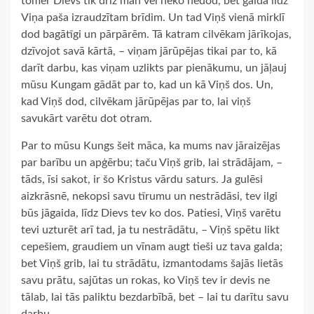
tomēr Dievs tik drīz man vēl neko nedod, bet gaida līdz
Viņa paša izraudzītam brīdim. Un tad Viņš vienā mirklī
dod bagātīgi un pārpārēm. Tā katram cilvēkam jārīkojas,
dzīvojot savā kārtā, – viņam jārūpējas tikai par to, kā
darīt darbu, kas viņam uzlikts par pienākumu, un jāļauj
mūsu Kungam gādāt par to, kad un kā Viņš dos. Un,
kad Viņš dod, cilvēkam jārūpējas par to, lai viņš
savukārt varētu dot otram.
Par to mūsu Kungs šeit māca, ka mums nav jāraizējas
par barību un apģērbu; taču Viņš grib, lai strādājam, –
tāds, īsi sakot, ir šo Kristus vārdu saturs. Ja gulēsi
aizkrāsnē, nekopsi savu tīrumu un nestrādāsi, tev ilgi
būs jāgaida, līdz Dievs tev ko dos. Patiesi, Viņš varētu
tevi uzturēt arī tad, ja tu nestrādātu, – Viņš spētu likt
cepešiem, graudiem un vīnam augt tieši uz tava galda;
bet Viņš grib, lai tu strādātu, izmantodams šajās lietās
savu prātu, sajūtas un rokas, ko Viņš tev ir devis ne
tālab, lai tās paliktu bezdarbībā, bet – lai tu darītu savu
darbu.