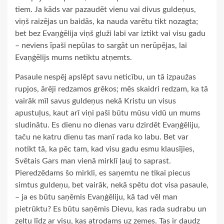
tiem. Ja kāds var pazaudēt vienu vai divus guldeņus,
viņš raizējas un baidās, ka nauda varētu tikt nozagta;
bet bez Evaņģēlija viņš gluži labi var iztikt vai visu gadu
– neviens īpaši nepūlas to sargāt un nerūpējas, lai
Evaņģēlijs mums netiktu atņemts.
Pasaule nespēj apslēpt savu neticību, un tā izpaužas
rupjos, ārēji redzamos grēkos; mēs skaidri redzam, ka tā
vairāk mīl savus guldeņus nekā Kristu un visus
apustuļus, kaut arī viņi paši būtu mūsu vidū un mums
sludinātu. Es dienu no dienas varu dzirdēt Evaņģēliju,
taču ne katru dienu tas manī rada ko labu. Bet var
notikt tā, ka pēc tam, kad visu gadu esmu klausījies,
Svētais Gars man vienā mirklī ļauj to saprast.
Pieredzēdams šo mirkli, es saņemtu ne tikai piecus
simtus guldeņu, bet vairāk, nekā spētu dot visa pasaule,
– ja es būtu saņēmis Evaņģēliju, kā tad vēl man
pietrūktu? Es būtu saņēmis Dievu, kas rada sudrabu un
zeltu līdz ar visu, kas atrodams uz zemes. Tas ir daudz