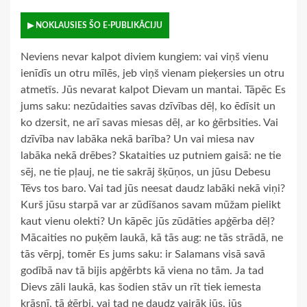
▶ NOKLAUSIES ŠO E-PUBLIKĀCIJU
Neviens nevar kalpot diviem kungiem: vai viņš vienu
ienīdīs un otru mīlēs, jeb viņš vienam pieķersies un otru
atmetīs. Jūs nevarat kalpot Dievam un mantai. Tāpēc Es
jums saku: nezūdaities savas dzīvības dēļ, ko ēdīsit un
ko dzersit, ne arī savas miesas dēļ, ar ko ģērbsities. Vai
dzīvība nav labāka nekā barība? Un vai miesa nav
labāka nekā drēbes? Skataities uz putniem gaisā: ne tie
sēj, ne tie pļauj, ne tie sakrāj šķūņos, un jūsu Debesu
Tēvs tos baro. Vai tad jūs neesat daudz labāki nekā viņi?
Kurš jūsu starpā var ar zūdīšanos savam mūžam pielikt
kaut vienu olekti? Un kāpēc jūs zūdāties apģērba dēļ?
Mācaities no puķēm laukā, kā tās aug: ne tās strādā, ne
tās vērpj, tomēr Es jums saku: ir Salamans visā savā
godībā nav tā bijis apģērbts kā viena no tām. Ja tad
Dievs zāli laukā, kas šodien stāv un rīt tiek iemesta
krāsnī, tā ģērbj, vai tad ne daudz vairāk jūs, jūs