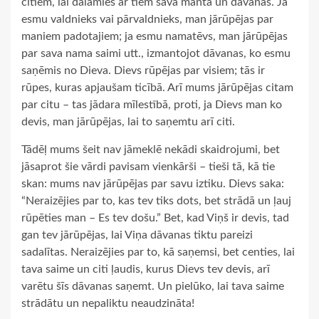
citiem, lai dalāmies ar tiem savā mantā un dāvanās. Ja
esmu valdnieks vai pārvaldnieks, man jārūpējas par
maniem padotajiem; ja esmu namatēvs, man jārūpējas
par sava nama saimi utt., izmantojot dāvanas, ko esmu
saņēmis no Dieva. Dievs rūpējas par visiem; tās ir
rūpes, kuras apjaušam ticībā. Arī mums jārūpējas citam
par citu – tas jādara mīlestībā, proti, ja Dievs man ko
devis, man jārūpējas, lai to saņemtu arī citi.
Tādēļ mums šeit nav jāmeklē nekādi skaidrojumi, bet
jāsaprot šie vārdi pavisam vienkārši – tieši tā, kā tie
skan: mums nav jārūpējas par savu iztiku. Dievs saka:
“Neraizējies par to, kas tev tiks dots, bet strādā un ļauj
rūpēties man – Es tev došu.” Bet, kad Viņš ir devis, tad
gan tev jārūpējas, lai Viņa dāvanas tiktu pareizi
sadalītas. Neraizējies par to, kā saņemsi, bet centies, lai
tava saime un citi ļaudis, kurus Dievs tev devis, arī
varētu šīs dāvanas saņemt. Un pielūko, lai tava saime
strādātu un nepaliktu neaudzināta!