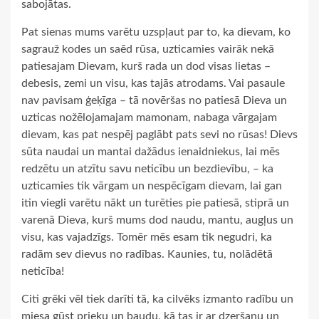
sabojātas.
Pat sienas mums varētu uzspļaut par to, ka dievam, ko
sagrauž kodes un saēd rūsa, uzticamies vairāk nekā
patiesajam Dievam, kurš rada un dod visas lietas –
debesis, zemi un visu, kas tajās atrodams. Vai pasaule
nav pavisam ģeķīga – tā novēršas no patiesā Dieva un
uzticas nožēlojamajam mamonam, nabaga vārgajam
dievam, kas pat nespēj paglābt pats sevi no rūsas! Dievs
sūta naudai un mantai dažādus ienaidniekus, lai mēs
redzētu un atzītu savu neticību un bezdievību, – ka
uzticamies tik vārgam un nespēcīgam dievam, lai gan
itin viegli varētu nākt un turēties pie patiesā, stiprā un
varenā Dieva, kurš mums dod naudu, mantu, augļus un
visu, kas vajadzīgs. Tomēr mēs esam tik negudri, ka
radām sev dievus no radības. Kaunies, tu, nolādētā
neticība!
Citi grēki vēl tiek darīti tā, ka cilvēks izmanto radību un
miesa gūst prieku un baudu, kā tas ir ar dzeršanu un