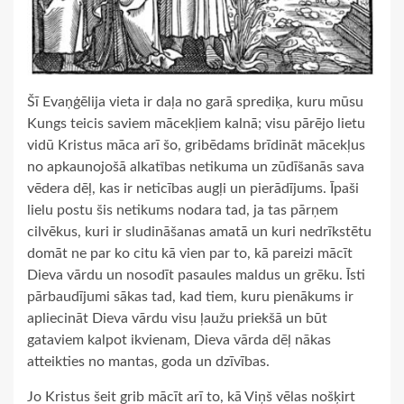
Šī Evaņģēlija vieta ir daļa no garā sprediķa, kuru mūsu
Kungs teicis saviem mācekļiem kalnā; visu pārējo lietu
vidū Kristus māca arī šo, gribēdams brīdināt mācekļus
no apkaunojošā alkatības netikuma un zūdīšanās sava
vēdera dēļ, kas ir neticības augļi un pierādījums. Īpaši
lielu postu šis netikums nodara tad, ja tas pārņem
cilvēkus, kuri ir sludināšanas amatā un kuri nedrīkstētu
domāt ne par ko citu kā vien par to, kā pareizi mācīt
Dieva vārdu un nosodīt pasaules maldus un grēku. Īsti
pārbaudījumi sākas tad, kad tiem, kuru pienākums ir
apliecināt Dieva vārdu visu ļaužu priekšā un būt
gataviem kalpot ikvienam, Dieva vārda dēļ nākas
atteikties no mantas, goda un dzīvības.
Jo Kristus šeit grib mācīt arī to, kā Viņš vēlas nošķirt