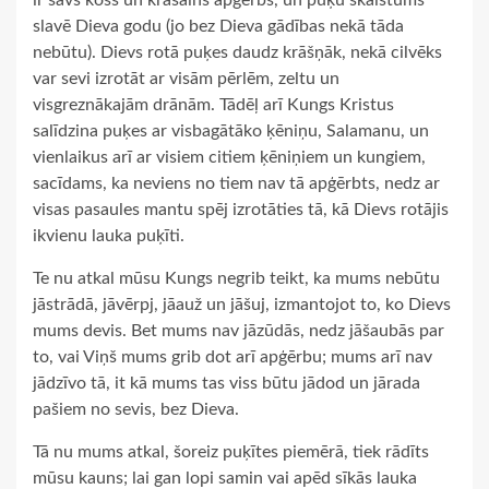
ir savs košs un krāsains apģērbs, un puķu skaistums
slavē Dieva godu (jo bez Dieva gādības nekā tāda
nebūtu). Dievs rotā puķes daudz krāšņāk, nekā cilvēks
var sevi izrotāt ar visām pērlēm, zeltu un
visgreznākajām drānām. Tādēļ arī Kungs Kristus
salīdzina puķes ar visbagātāko ķēniņu, Salamanu, un
vienlaikus arī ar visiem citiem ķēniņiem un kungiem,
sacīdams, ka neviens no tiem nav tā apģērbts, nedz ar
visas pasaules mantu spēj izrotāties tā, kā Dievs rotājis
ikvienu lauka puķīti.
Te nu atkal mūsu Kungs negrib teikt, ka mums nebūtu
jāstrādā, jāvērpj, jāauž un jāšuj, izmantojot to, ko Dievs
mums devis. Bet mums nav jāzūdās, nedz jāšaubās par
to, vai Viņš mums grib dot arī apģērbu; mums arī nav
jādzīvo tā, it kā mums tas viss būtu jādod un jārada
pašiem no sevis, bez Dieva.
Tā nu mums atkal, šoreiz puķītes piemērā, tiek rādīts
mūsu kauns; lai gan lopi samin vai apēd sīkās lauka