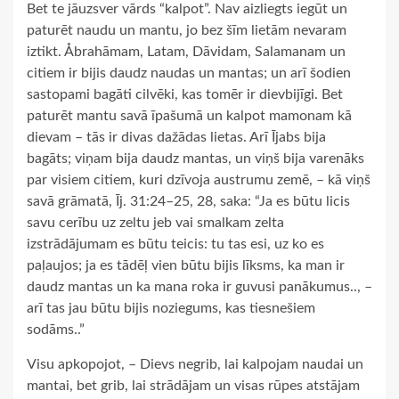
Bet te jāuzsver vārds “kalpot”. Nav aizliegts iegūt un
paturēt naudu un mantu, jo bez šīm lietām nevaram
iztikt. Åbrahāmam, Latam, Dāvidam, Salamanam un
citiem ir bijis daudz naudas un mantas; un arī šodien
sastopami bagāti cilvēki, kas tomēr ir dievbijīgi. Bet
paturēt mantu savā īpašumā un kalpot mamonam kā
dievam – tās ir divas dažādas lietas. Arī Ījabs bija
bagāts; viņam bija daudz mantas, un viņš bija varenāks
par visiem citiem, kuri dzīvoja austrumu zemē, – kā viņš
savā grāmatā, Īj. 31:24–25, 28, saka: “Ja es būtu licis
savu cerību uz zeltu jeb vai smalkam zelta
izstrādājumam es būtu teicis: tu tas esi, uz ko es
paļaujos; ja es tādēļ vien būtu bijis līksms, ka man ir
daudz mantas un ka mana roka ir guvusi panākumus.., –
arī tas jau būtu bijis noziegums, kas tiesnešiem
sodāms..”
Visu apkopojot, – Dievs negrib, lai kalpojam naudai un
mantai, bet grib, lai strādājam un visas rūpes atstājam