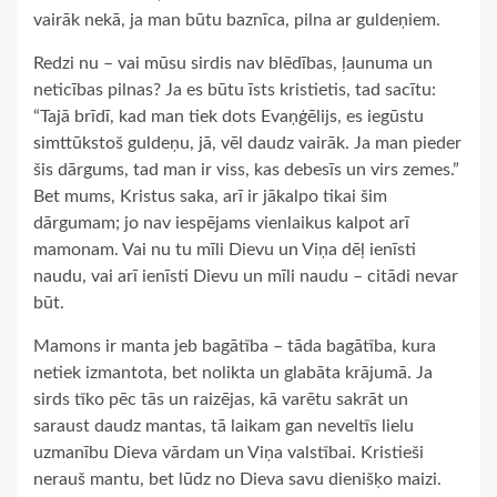
vairāk nekā, ja man būtu baznīca, pilna ar guldeņiem.
Redzi nu – vai mūsu sirdis nav blēdības, ļaunuma un
neticības pilnas? Ja es būtu īsts kristietis, tad sacītu:
“Tajā brīdī, kad man tiek dots Evaņģēlijs, es iegūstu
simttūkstoš guldeņu, jā, vēl daudz vairāk. Ja man pieder
šis dārgums, tad man ir viss, kas debesīs un virs zemes.”
Bet mums, Kristus saka, arī ir jākalpo tikai šim
dārgumam; jo nav iespējams vienlaikus kalpot arī
mamonam. Vai nu tu mīli Dievu un Viņa dēļ ienīsti
naudu, vai arī ienīsti Dievu un mīli naudu – citādi nevar
būt.
Mamons ir manta jeb bagātība – tāda bagātība, kura
netiek izmantota, bet nolikta un glabāta krājumā. Ja
sirds tīko pēc tās un raizējas, kā varētu sakrāt un
saraust daudz mantas, tā laikam gan neveltīs lielu
uzmanību Dieva vārdam un Viņa valstībai. Kristieši
nerauš mantu, bet lūdz no Dieva savu dienišķo maizi.