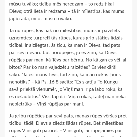
mūsu tuvāko; ticību mēs neredzam – to redz tikai
Dievs; otrā lieta ir redzama – tā ir mīlestība, kas mums
jāpierāda, mīlot mūsu tuvāko.
Tā nu rūpes, kas nāk no mīlestības, mums ir pavēlēts
uzņemties; turpretī tās rūpes, kuras grib stāties līdzās
ticībai, ir aizliegtas. Ja ticu, ka man ir Dievs, tad pats
par sevi nevaru būt norūpējies; jo es zinu, ka Dievs
rūpējas par mani kā Tēvs par bērnu. No kā gan es vēl lai
bītos? Par ko man vajadzētu raizēties? Es vienkārši
saku: “Ja esi mans Tēvs, tad zinu, ka man nekas ļauns
nenotiks,” – kā Ps. 16:8 sacīts: “Es skatīju To Kungu
savā priekšā vienumēr, jo Viņš man ir pa labo roku, ka
es nešaubītos.” Viss tāpat ir Viņa rokās, tādēļ man nekā
nepietrūks – Viņš rūpējas par mani.
Ja gribu rūpēties par sevi pats, manas rūpes vēršas pret
ticību; tādēļ Dievs aizliedz šādas rūpes. Bet mīlestības
rūpes Viņš grib paturēt – Viņš grib, lai rūpējamies par