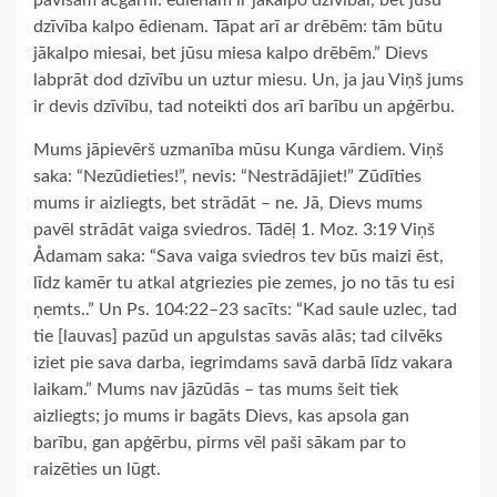
dzīvība kalpo ēdienam. Tāpat arī ar drēbēm: tām būtu
jākalpo miesai, bet jūsu miesa kalpo drēbēm.” Dievs
labprāt dod dzīvību un uztur miesu. Un, ja jau Viņš jums
ir devis dzīvību, tad noteikti dos arī barību un apģērbu.
Mums jāpievērš uzmanība mūsu Kunga vārdiem. Viņš
saka: “Nezūdieties!”, nevis: “Nestrādājiet!” Zūdīties
mums ir aizliegts, bet strādāt – ne. Jā, Dievs mums
pavēl strādāt vaiga sviedros. Tādēļ 1. Moz. 3:19 Viņš
Ådamam saka: “Sava vaiga sviedros tev būs maizi ēst,
līdz kamēr tu atkal atgriezies pie zemes, jo no tās tu esi
ņemts..” Un Ps. 104:22–23 sacīts: “Kad saule uzlec, tad
tie [lauvas] pazūd un apgulstas savās alās; tad cilvēks
iziet pie sava darba, iegrimdams savā darbā līdz vakara
laikam.” Mums nav jāzūdās – tas mums šeit tiek
aizliegts; jo mums ir bagāts Dievs, kas apsola gan
barību, gan apģērbu, pirms vēl paši sākam par to
raizēties un lūgt.