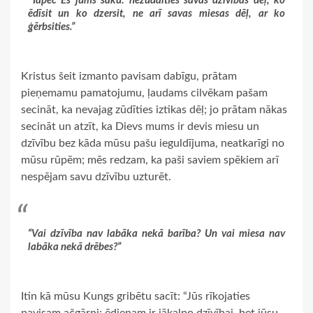
“Tāpēc Es jums saku: nezūdaities savas dzīvības dēļ, ko
ēdīsit un ko dzersit, ne arī savas miesas dēļ, ar ko
ģērbsities.”
Kristus šeit izmanto pavisam dabīgu, prātam
pieņemamu pamatojumu, ļaudams cilvēkam pašam
secināt, ka nevajag zūdīties iztikas dēļ; jo prātam nākas
secināt un atzīt, ka Dievs mums ir devis miesu un
dzīvību bez kāda mūsu pašu ieguldījuma, neatkarīgi no
mūsu rūpēm; mēs redzam, ka paši saviem spēkiem arī
nespējam savu dzīvību uzturēt.
“Vai dzīvība nav labāka nekā barība? Un vai miesa nav
labāka nekā drēbes?”
Itin kā mūsu Kungs gribētu sacīt: “Jūs rīkojaties
pavisam ačgārni: ēdienam ir jākalpo dzīvībai, bet jūsu