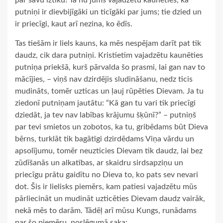
par savu iztiku! Tā nu jums vajadzētu kaunēties, ka
putniņi ir dievbijīgāki un ticīgāki par jums; tie dzied un
ir priecīgi, kaut arī nezina, ko ēdīs.
Tas tiešām ir liels kauns, ka mēs nespējam darīt pat tik
daudz, cik dara putniņi. Kristietim vajadzētu kaunēties
putniņa priekšā, kurš pārvalda šo prasmi, lai gan nav to
mācījies, – viņš nav dzirdējis sludināšanu, nedz ticis
mudināts, tomēr uzticas un ļauj rūpēties Dievam. Ja tu
ziedonī putniņam jautātu: “Kā gan tu vari tik priecīgi
dziedāt, ja tev nav labības krājumu šķūnī?” – putniņš
par tevi smietos un zobotos, ka tu, gribēdams būt Dieva
bērns, turklāt tik bagātīgi dzirdēdams Viņa vārdu un
apsolījumu, tomēr neuzticies Dievam tik daudz, lai bez
zūdīšanās un alkatības, ar skaidru sirdsapziņu un
priecīgu prātu gaidītu no Dieva to, ko pats sev nevari
dot. Šis ir lielisks piemērs, kam patiesi vajadzētu mūs
pārliecināt un mudināt uzticēties Dievam daudz vairāk,
nekā mēs to darām. Tādēļ arī mūsu Kungs, runādams
par šo piemēru, noslēgumā saka: