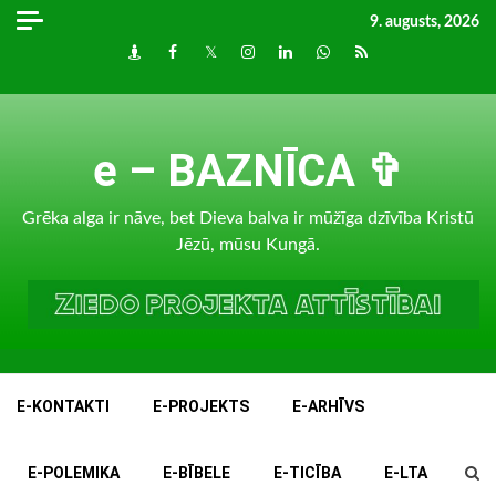
Skip
9. augusts, 2026
to
Draugiem
Facebook
Twitter
Instagram
LinkedIn
whatsapp
RSS
content
e – BAZNĪCA ✞
Grēka alga ir nāve, bet Dieva balva ir mūžīga dzīvība Kristū
Jēzū, mūsu Kungā.
E-KONTAKTI
E-PROJEKTS
E-ARHĪVS
E-POLEMIKA
E-BĪBELE
E-TICĪBA
E-LTA