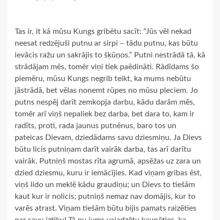
Tas ir, it kā mūsu Kungs gribētu sacīt: “Jūs vēl nekad
neesat redzējuši putnu ar sirpi – tādu putnu, kas būtu
ievācis ražu un sakrājis to šķūņos.” Putni nestrādā tā, kā
strādājam mēs, tomēr viņi tiek paēdināti. Rādīdams šo
piemēru, mūsu Kungs negrib teikt, ka mums nebūtu
jāstrādā, bet vēlas noņemt rūpes no mūsu pleciem. Jo
putns nespēj darīt zemkopja darbu, kādu darām mēs,
tomēr arī viņš nepaliek bez darba, bet dara to, kam ir
radīts, proti, rada jaunus putnēnus, baro tos un
pateicas Dievam, dziedādams savu dziesmiņu. Ja Dievs
būtu licis putniņam darīt vairāk darba, tas arī darītu
vairāk. Putniņš mostas rīta agrumā, apsēžas uz zara un
dzied dziesmu, kuru ir iemācījies. Kad viņam gribas ēst,
viņš lido un meklē kādu graudiņu; un Dievs to tiešām
kaut kur ir nolicis; putniņš nemaz nav domājis, kur to
varēs atrast. Viņam tiešām būtu bijis pamats raizēties