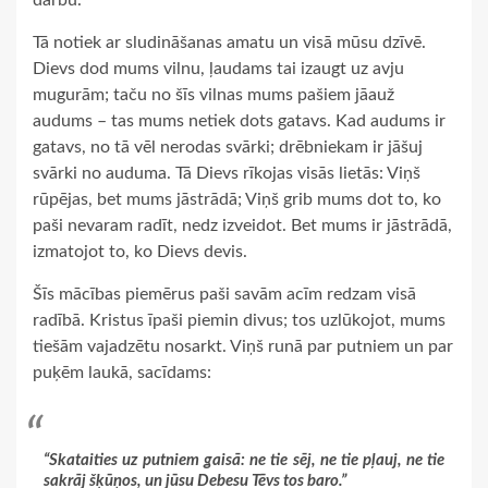
Tā notiek ar sludināšanas amatu un visā mūsu dzīvē.
Dievs dod mums vilnu, ļaudams tai izaugt uz avju
mugurām; taču no šīs vilnas mums pašiem jāauž
audums – tas mums netiek dots gatavs. Kad audums ir
gatavs, no tā vēl nerodas svārki; drēbniekam ir jāšuj
svārki no auduma. Tā Dievs rīkojas visās lietās: Viņš
rūpējas, bet mums jāstrādā; Viņš grib mums dot to, ko
paši nevaram radīt, nedz izveidot. Bet mums ir jāstrādā,
izmatojot to, ko Dievs devis.
Šīs mācības piemērus paši savām acīm redzam visā
radībā. Kristus īpaši piemin divus; tos uzlūkojot, mums
tiešām vajadzētu nosarkt. Viņš runā par putniem un par
puķēm laukā, sacīdams:
“Skataities uz putniem gaisā: ne tie sēj, ne tie pļauj, ne tie
sakrāj šķūņos, un jūsu Debesu Tēvs tos baro.”