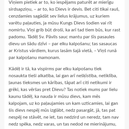
Viņiem pietiek ar to, ko iespējams paturēt ar mierīgu
sirdsapziņu, – ar to, ko Dievs ir devis. Bet citi tikai rauš,
cenzdamies sagādāt sev lielus krājumus, uz kuriem
varētu paļauties, ja mūsu Kungs Dievs šodien vai rīt
nomirtu. Viņi grib būt droši, ka arī tad tiem būs, kur rast
padomu. Tādēļ Sv. Pāvils sauc mantu par šīs pasaules
dievu un šādu dzīvi – par elku kalpošanu; tas sasaucas
ar Kristus vārdiem, kurus lasām šajā vietā, – Viņš runā
par kalpošanu mamonam.
Kādēļ ir tā, ka vispirms par elku kalpošanu tiek
nosaukta tieši alkatība, lai gan arī nešķīstība, netiklība,
ļaunas tieksmes un kārības, tāpat arī citi netikumi ir
grēki, kas vēršas pret Dievu? Tas notiek mums par lielu
kaunu tādēļ, ka nauda ir mūsu dievs, kam mēs
kalpojam, uz ko paļaujamies un kam uzticamies, lai gan
šis dievs nespēj mūs izglābt, nedz pasargāt, jā, tas pat
nespēj ne stāvēt, ne iet, tas nedzird un neredz, tam nav
nedz spēka, nedz varas, un tas nedod ne mierinājumu,