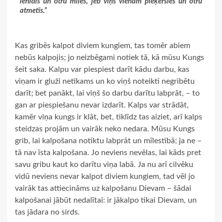
ienīdīs un otru mīlēs, jeb viņš vienam pieķersies un otru
atmetīs.”
Kas gribēs kalpot diviem kungiem, tas tomēr abiem
nebūs kalpojis; jo neizbēgami notiek tā, kā mūsu Kungs
šeit saka. Kalpu var piespiest darīt kādu darbu, kas
viņam ir gluži netīkams un ko viņš noteikti negribētu
darīt; bet panākt, lai viņš šo darbu darītu labprāt, – to
gan ar piespiešanu nevar izdarīt. Kalps var strādāt,
kamēr viņa kungs ir klāt, bet, tiklīdz tas aiziet, arī kalps
steidzas projām un vairāk neko nedara. Mūsu Kungs
grib, lai kalpošana notiktu labprāt un mīlestībā; ja ne –
tā nav īsta kalpošana. Jo neviens nevēlas, lai kāds pret
savu gribu kaut ko darītu viņa labā. Ja nu arī cilvēku
vidū neviens nevar kalpot diviem kungiem, tad vēl jo
vairāk tas attiecināms uz kalpošanu Dievam – šādai
kalpošanai jābūt nedalītai: ir jākalpo tikai Dievam, un
tas jādara no sirds.