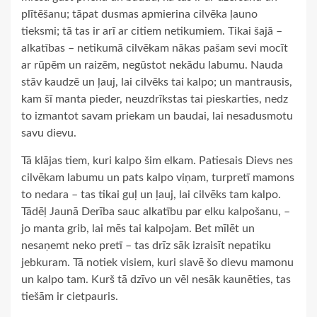
plītēšanu; tāpat dusmas apmierina cilvēka ļauno
tieksmi; tā tas ir arī ar citiem netikumiem. Tikai šajā –
alkatības – netikumā cilvēkam nākas pašam sevi mocīt
ar rūpēm un raizēm, negūstot nekādu labumu. Nauda
stāv kaudzē un ļauj, lai cilvēks tai kalpo; un mantrausis,
kam šī manta pieder, neuzdrīkstas tai pieskarties, nedz
to izmantot savam priekam un baudai, lai nesadusmotu
savu dievu.
Tā klājas tiem, kuri kalpo šim elkam. Patiesais Dievs nes
cilvēkam labumu un pats kalpo viņam, turpretī mamons
to nedara – tas tikai guļ un ļauj, lai cilvēks tam kalpo.
Tādēļ Jaunā Derība sauc alkatību par elku kalpošanu, –
jo manta grib, lai mēs tai kalpojam. Bet mīlēt un
nesaņemt neko pretī – tas drīz sāk izraisīt nepatiku
jebkuram. Tā notiek visiem, kuri slavē šo dievu mamonu
un kalpo tam. Kurš tā dzīvo un vēl nesāk kaunēties, tas
tiešām ir cietpauris.