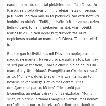
naudu un mantu un ir tai pieķēries, neienīstu Dievu. Jo
Kristus šeit rāda divas pilnīgi pretējas lietas un secina:
ja tu vienu no tām mīli un tai pieķeries, tad otru noteikti
ienīdīsi un nicināsi. Tādēļ, ja cilvēks šeit, uz zemes, dzīvo
lielisku dzīvi, tomēr ir pieķēries mantai, viņš noteikti
ienīst Dievu – citādi nevar būt; turpretī tas, kurš
nepieķeras naudai un mantai, mīl Dievu. Tā tas noteikti
ir.
Bet kur gan ir cilvēki, kas mīl Dievu un nepieķeras ne
naudai, ne mantai? Pavēro visu pasauli, arī tos, kuri tiek
saukti par kristiešiem, – vai šie cilvēki nicina naudu un
mantu? Ir grūti uzklausīt Evaņģēliju un rīkoties saskaņā
ar to. Mums – paldies Dievam! – ir Evaņģēlijs, un to
neviens nevar noliegt. Bet ko mēs darām? Mēs
domājam tikai par to, kā iemācīties runāt par
Evaņģēliju, un nekas vairāk mums neizdodas. Mums
šķiet, ka pietiek, ja zinām Evaņģēlija vārdus; mēs nemaz
nerūpējamies par to, lai reiz spētu rīkoties saskaņā ar