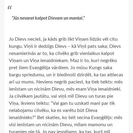
“Jūs nevarat kalpot Dievam un mantai.”
Jo Dievs necieš, ja kāds grib likt Viņam līdzās vēl citu
kungu. Viņš ir dedzīgs Dievs – kā Viņš pats saka; Dievs
nesamierinās ar to, ka cilvēks grib vienlaikus kalpot
Viņam un Viņa ienaidniekam. Maz ir to, kuri negrēko
pret šiem Evaņģēlija vārdiem. Jo mūsu Kungs saka
bargu spriedumu, un ir biedinoši dzirdēt, ka tas attiecas
arī uz mums. Neviens negrib paciest, ka tiek teikts: mēs
ienīstam un nicinām Dievu, mēs esam Viņa ienaidnieki.
Ja cilvēkam jautātu, vai viņš mīl Dievu un turas pie
Viņa, ikviens teiktu: “Vai gan tu uzskati mani par tik
nelabojamu cilvēku, ka es varētu būt Dieva
ienaidnieks?” Bet skaties, ko šeit secina Evaņģēlijs: mēs
visi ienīstam un nicinām Dievu, mīlam mamonu un
turamies pie tā. Jo nav iespējams, ka tas, kurš mīl