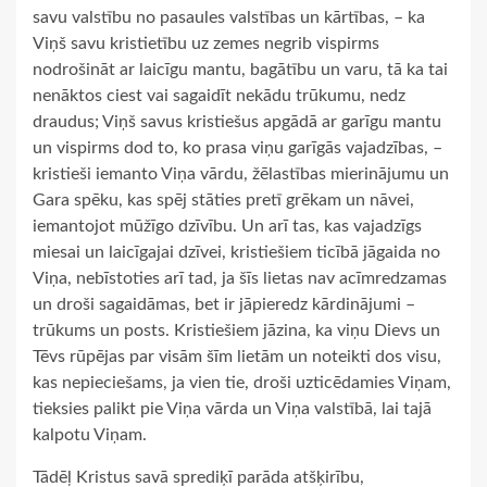
savu valstību no pasaules valstības un kārtības, – ka
Viņš savu kristietību uz zemes negrib vispirms
nodrošināt ar laicīgu mantu, bagātību un varu, tā ka tai
nenāktos ciest vai sagaidīt nekādu trūkumu, nedz
draudus; Viņš savus kristiešus apgādā ar garīgu mantu
un vispirms dod to, ko prasa viņu garīgās vajadzības, –
kristieši iemanto Viņa vārdu, žēlastības mierinājumu un
Gara spēku, kas spēj stāties pretī grēkam un nāvei,
iemantojot mūžīgo dzīvību. Un arī tas, kas vajadzīgs
miesai un laicīgajai dzīvei, kristiešiem ticībā jāgaida no
Viņa, nebīstoties arī tad, ja šīs lietas nav acīmredzamas
un droši sagaidāmas, bet ir jāpieredz kārdinājumi –
trūkums un posts. Kristiešiem jāzina, ka viņu Dievs un
Tēvs rūpējas par visām šīm lietām un noteikti dos visu,
kas nepieciešams, ja vien tie, droši uzticēdamies Viņam,
tieksies palikt pie Viņa vārda un Viņa valstībā, lai tajā
kalpotu Viņam.
Tādēļ Kristus savā sprediķī parāda atšķirību,