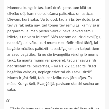
Mamona kungs ir tas, kurš droši ķeras tam klāt to
cilvēku dēļ, kam nepieciešama palīdzība, un uzticas
Dievam, kurš saka: “Ja tu dod, tad arī Es tev došu; ja arī
tev vairāk nekā nav, tad tomēr tev esmu Es, kam visa ir
pārpārēm; jā, man pieder vairāk, nekā jebkad esmu
izlietojis un varu izlietot.” Mēs redzam daudz dievbijīgu,
nabadzīgu cilvēku, kuri mums tiek rādīti tikai tādēļ, lai
bagātie mācītos palīdzēt nabadzīgajiem un kalpot tiem
ar savu bagātību. Tā nu šie Evaņģēlija vārdi grib mums
teikt, ka manta mums var piederēt, taču ar savu sirdi
nedrīkstam tai pieķerties, – kā Ps. 62:11 sacīts: “Kad
bagātība vairojas, nepiegrieziet tai visu savu sirdi!”
Mums ir jāstrādā, taču par iztiku nav jāraizējas. To
mūsu Kungs šeit, Evaņģēlijā, pavisam skaidri secina un
saka: