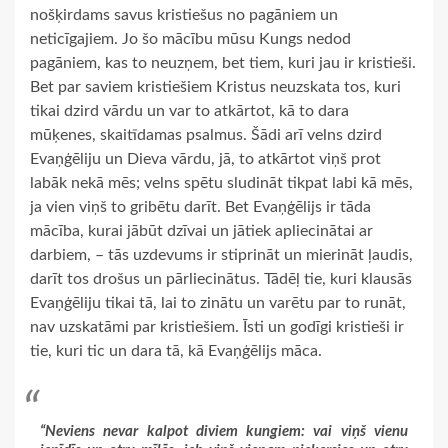
nošķirdams savus kristiešus no pagāniem un
neticīgajiem. Jo šo mācību mūsu Kungs nedod
pagāniem, kas to neuzņem, bet tiem, kuri jau ir kristieši.
Bet par saviem kristiešiem Kristus neuzskata tos, kuri
tikai dzird vārdu un var to atkārtot, kā to dara
mūķenes, skaitīdamas psalmus. Šādi arī velns dzird
Evaņģēliju un Dieva vārdu, jā, to atkārtot viņš prot
labāk nekā mēs; velns spētu sludināt tikpat labi kā mēs,
ja vien viņš to gribētu darīt. Bet Evaņģēlijs ir tāda
mācība, kurai jābūt dzīvai un jātiek apliecinātai ar
darbiem, – tās uzdevums ir stiprināt un mierināt ļaudis,
darīt tos drošus un pārliecinātus. Tādēļ tie, kuri klausās
Evaņģēliju tikai tā, lai to zinātu un varētu par to runāt,
nav uzskatāmi par kristiešiem. Īsti un godīgi kristieši ir
tie, kuri tic un dara tā, kā Evaņģēlijs māca.
“Neviens nevar kalpot diviem kungiem: vai viņš vienu