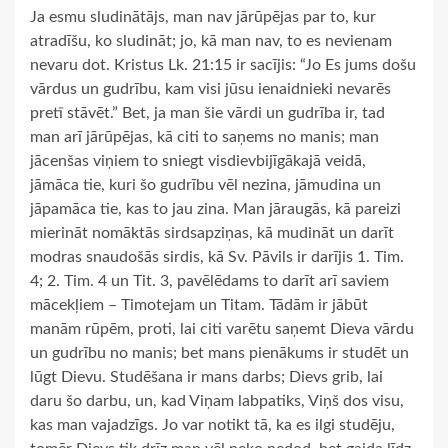
Ja esmu sludinātājs, man nav jārūpējas par to, kur
atradīšu, ko sludināt; jo, kā man nav, to es nevienam
nevaru dot. Kristus Lk. 21:15 ir sacījis: “Jo Es jums došu
vārdus un gudrību, kam visi jūsu ienaidnieki nevarēs
pretī stāvēt.” Bet, ja man šie vārdi un gudrība ir, tad
man arī jārūpējas, kā citi to saņems no manis; man
jācenšas viņiem to sniegt visdievbijīgākajā veidā,
jāmāca tie, kuri šo gudrību vēl nezina, jāmudina un
jāpamāca tie, kas to jau zina. Man jāraugās, kā pareizi
mierināt nomāktās sirdsapziņas, kā mudināt un darīt
modras snaudošās sirdis, kā Sv. Pāvils ir darījis 1. Tim.
4; 2. Tim. 4 un Tit. 3, pavēlēdams to darīt arī saviem
mācekļiem – Timotejam un Titam. Tādām ir jābūt
manām rūpēm, proti, lai citi varētu saņemt Dieva vārdu
un gudrību no manis; bet mans pienākums ir studēt un
lūgt Dievu. Studēšana ir mans darbs; Dievs grib, lai
daru šo darbu, un, kad Viņam labpatiks, Viņš dos visu,
kas man vajadzīgs. Jo var notikt tā, ka es ilgi studēju,