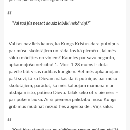
“Vai tad jūs neesat daudz labāki nekā viņi?”
Vai tas nav liels kauns, ka Kungs Kristus dara putniņus
par mūsu skolotājiem un rāda tos kā piemēru, lai mēs
sāktu mācīties no viņiem? Kaunies par savu neganto,
apkaunojošo neticību! 1. Moz. 1:28 mums ir dota
pavēle būt visas radības kungiem. Bet mēs apkaunojam
paši sevi, tā ka Dievam nākas darīt putniņus par mūsu
skolotājiem, parādot, ka mēs kalpojam mamonam un
atstājam īsto, patieso Dievu. Tālāk seko otrs piemērs –
par puķēm laukā. Ar šī piemēra palīdzību mūsu Kungs
grib mūs mudināt nezūdīties apģērba dēļ. Viņš saka:
“Kurš jūsu starpā var ar zūdīšanos savam mūžam pielikt