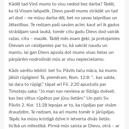
Kādēļ tad Viņš mums to visu nedod bez darba? Tādēļ,
ka tā Viņam labpatīk. Dievs pavēl mums strādāt un tad
arī dod – ne mūsu darba dēļ, bet no savas laipnības un
žēlastības. Te redzam paši savām acīm: kaut arī ik gadus
strādājam savā laukā, tomēr citu gadu Dievs dod vairāk
ražas, citu – mazāk. Tādēļ mēs esam ģeķi, ja pretojamies
Dievam un raizējamies par to, kā sakrāt naudu un
mantu, lai gan Dievs apsola dot mums visas lietas un
pārpārēm nodrošināt mūs ar visu nepieciešamo.
Kāds varētu iebilst: bet Sv. Pāvils taču māca, ka mums
jābūt rūpīgiem! Tā, piemēram, Rom. 12:8: “.. kas valda,
lai dara to rūpīgi,” tāpat arī Fil. 2:20 apustulis par
Timoteju saka: “Jo man nav neviena ar līdzīgu dvēseli,
kas bez viltus rūpētos par jūsu lietām.” Un pats Sv.
Pāvils 2. Kor. 11:28 lepojas ar to, ka rūpējas par visām
draudzēm. Te redzam, ka arī mums tomēr ir jārūpējas.
Tāpēc ka mūsu kristīgā dzīve ir ietverta divās lietās:
ticībā un mīlestībā. Pirmā mūs saista ar Dievu, otrā – ar