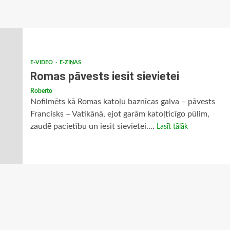
E-VIDEO
E-ZIŅAS
Romas pāvests iesit sievietei
Roberto
Nofilmēts kā Romas katoļu baznīcas galva – pāvests
Francisks – Vatikānā, ejot garām katoļticīgo pūlim,
zaudē pacietību un iesit sievietei....
Lasīt tālāk