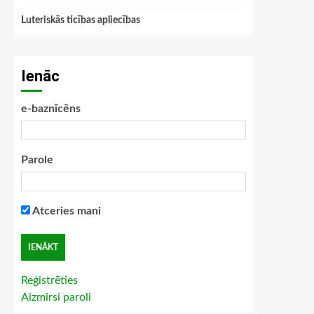
Luteriskās ticības apliecības
Ienāc
e-baznīcēns
Parole
Atceries mani
Reģistrēties
Aizmirsi paroli