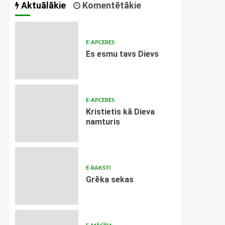
Aktuālākie
Komentētākie
E-APCERES
Es esmu tavs Dievs
E-APCERES
Kristietis kā Dieva
namturis
E-RAKSTI
Grēka sekas