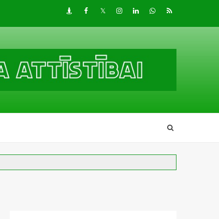
Draugiem
Facebook
Twitter
Instagram
LinkedIn
whatsapp
RSS