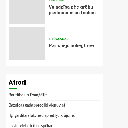
E-MĀCĪBA
Vajadzība pēc grēku
piedošanas un ticības
E-LŪGŠANAS
Par spēju noliegt sevi
Atrodi
Bauslība un Evaņģēlijs
Baznīcas gada sprediķi vienuviet
Ilgi gaidītais latviešu sprediķu krājums
Lasāmviela ticības spēkam