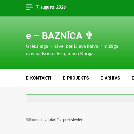
Skip
7. augusts, 2026
to
content
e – BAZNĪCA ✞
Grēka alga ir nāve, bet Dieva balva ir mūžīga
dzīvība Kristū Jēzū, mūsu Kungā.
E-KONTAKTI
E-PROJEKTS
E-ARHĪVS
Sākums
vardarbība pret sievieti