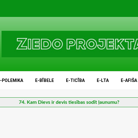
E-POLEMIKA
E-BĪBELE
E-TICĪBA
E-LTA
E-AFIŠA
74. Kam Dievs ir devis tiesības sodīt ļaunumu?