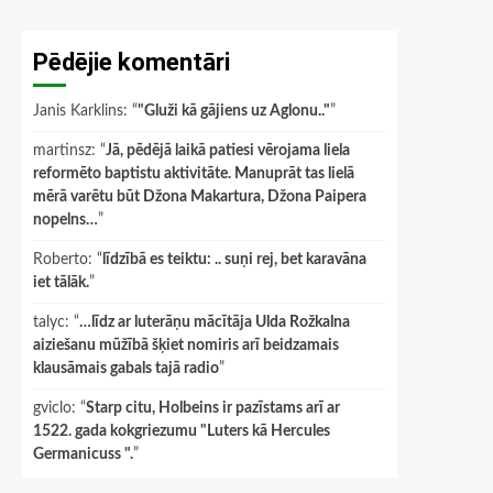
Pēdējie komentāri
Janis Karklins
: “
"Gluži kā gājiens uz Aglonu.."
”
martinsz
: “
Jā, pēdējā laikā patiesi vērojama liela
reformēto baptistu aktivitāte. Manuprāt tas lielā
mērā varētu būt Džona Makartura, Džona Paipera
nopelns…
”
Roberto
: “
līdzībā es teiktu: .. suņi rej, bet karavāna
iet tālāk.
”
talyc
: “
…līdz ar luterāņu mācītāja Ulda Rožkalna
aiziešanu mūžībā šķiet nomiris arī beidzamais
klausāmais gabals tajā radio
”
gviclo
: “
Starp citu, Holbeins ir pazīstams arī ar
1522. gada kokgriezumu "Luters kā Hercules
Germanicuss ".
”