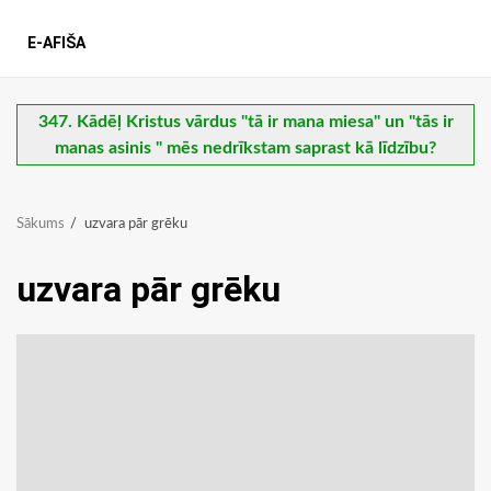
E-AFIŠA
347. Kādēļ Kristus vārdus "tā ir mana miesa" un "tās ir
manas asinis " mēs nedrīkstam saprast kā līdzību?
Sākums
uzvara pār grēku
uzvara pār grēku