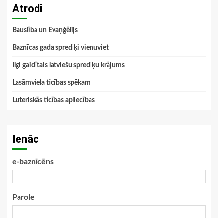
Atrodi
Bauslība un Evaņģēlijs
Baznīcas gada sprediķi vienuviet
Ilgi gaidītais latviešu sprediķu krājums
Lasāmviela ticības spēkam
Luteriskās ticības apliecības
Ienāc
e-baznīcēns
Parole