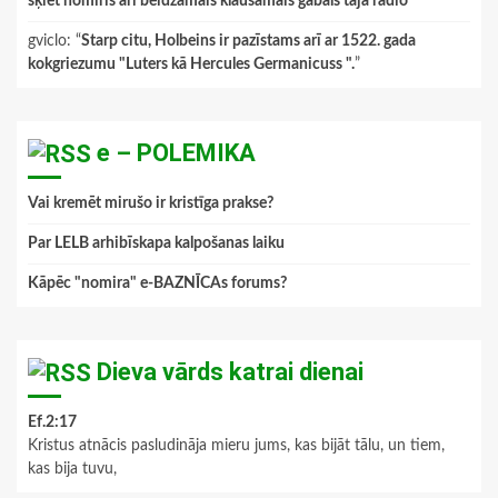
šķiet nomiris arī beidzamais klausāmais gabals tajā radio
”
gviclo
: “
Starp citu, Holbeins ir pazīstams arī ar 1522. gada
kokgriezumu "Luters kā Hercules Germanicuss ".
”
e – POLEMIKA
Vai kremēt mirušo ir kristīga prakse?
Par LELB arhibīskapa kalpošanas laiku
Kāpēc "nomira" e-BAZNĪCAs forums?
Dieva vārds katrai dienai
Ef.2:17
Kristus atnācis pasludināja mieru jums, kas bijāt tālu, un tiem,
kas bija tuvu,