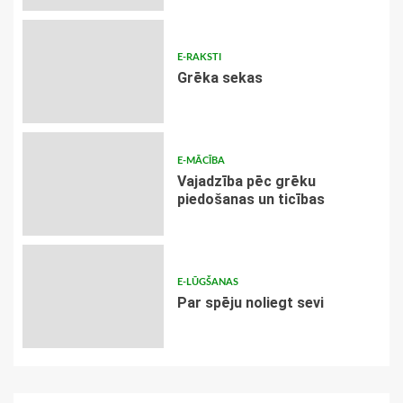
E-RAKSTI
Grēka sekas
E-MĀCĪBA
Vajadzība pēc grēku
piedošanas un ticības
E-LŪGŠANAS
Par spēju noliegt sevi