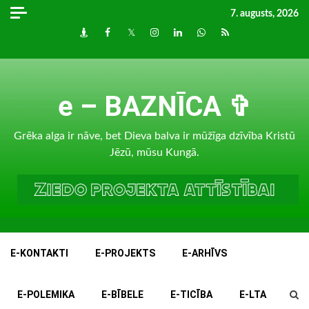
Skip
7. augusts, 2026
to
Draugiem
Facebook
Twitter
Instagram
LinkedIn
whatsapp
RSS
content
e – BAZNĪCA ✞
Grēka alga ir nāve, bet Dieva balva ir mūžīga dzīvība Kristū
Jēzū, mūsu Kungā.
E-KONTAKTI
E-PROJEKTS
E-ARHĪVS
E-POLEMIKA
E-BĪBELE
E-TICĪBA
E-LTA