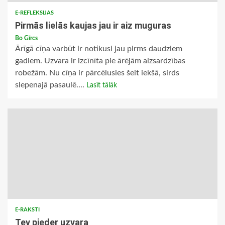
E-REFLEKSIJAS
Pirmās lielās kaujas jau ir aiz muguras
Bo Gīrcs
Ārīgā cīņa varbūt ir notikusi jau pirms daudziem
gadiem. Uzvara ir izcīnīta pie ārējām aizsardzības
robežām. Nu cīņa ir pārcēlusies šeit iekšā, sirds
slepenajā pasaulē....
Lasīt tālāk
E-RAKSTI
Tev pieder uzvara