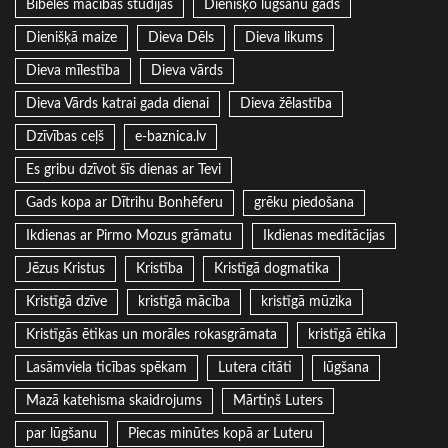
Bībeles mācības studijas
Dienišķo lūgšanu gads
Dienišķā maize
Dieva Dēls
Dieva likums
Dieva mīlestība
Dieva vārds
Dieva Vārds katrai gada dienai
Dieva žēlastība
Dzīvības ceļš
e-baznica.lv
Es gribu dzīvot šīs dienas ar Tevi
Gads kopa ar Dītrihu Bonhēferu
grēku piedošana
Ikdienas ar Pirmo Mozus grāmatu
Ikdienas meditācijas
Jēzus Kristus
Kristība
Kristīgā dogmatika
Kristīgā dzīve
kristīgā mācība
kristīgā mūzika
Kristīgās ētikas un morāles rokasgrāmata
kristīgā ētika
Lasāmviela ticības spēkam
Lutera citāti
lūgšana
Mazā katehisma skaidrojums
Mārtiņš Luters
par lūgšanu
Piecas minūtes kopā ar Luteru