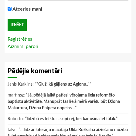
Atceries mani
Reģistrēties
Aizmirsi paroli
Pēdējie komentāri
Janis Karklins
: “
"Gluži kā gājiens uz Aglonu.."
”
martinsz
: “
Jā, pēdējā laikā patiesi vērojama liela reformēto
baptistu aktivitāte. Manuprāt tas lielā mērā varētu būt Džona
Makartura, Džona Paipera nopelns…
”
Roberto
: “
līdzībā es teiktu: .. suņi rej, bet karavāna iet tālāk.
”
talyc
: “
…līdz ar luterāņu mācītāja Ulda Rožkalna aiziešanu mūžībā