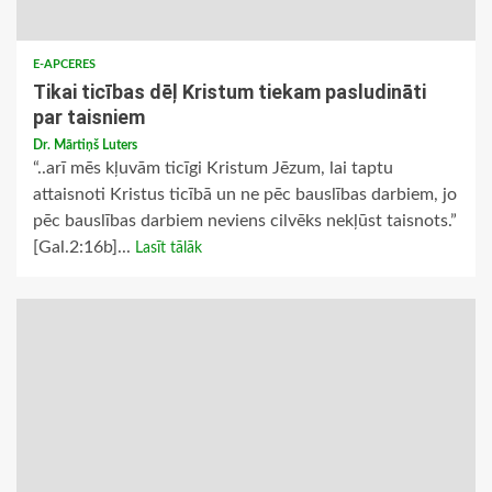
E-APCERES
Tikai ticības dēļ Kristum tiekam pasludināti
par taisniem
Dr. Mārtiņš Luters
“..arī mēs kļuvām ticīgi Kristum Jēzum, lai taptu
attaisnoti Kristus ticībā un ne pēc bauslības darbiem, jo
pēc bauslības darbiem neviens cilvēks nekļūst taisnots.”
[Gal.2:16b]...
Lasīt tālāk