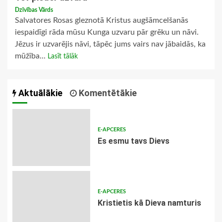
Dzīvības Vārds
Salvatores Rosas gleznotā Kristus augšāmcelšanās
iespaidīgi rāda mūsu Kunga uzvaru pār grēku un nāvi.
Jēzus ir uzvarējis nāvi, tāpēc jums vairs nav jābaidās, ka
mūžība...
Lasīt tālāk
Aktuālākie
Komentētākie
E-APCERES
Es esmu tavs Dievs
E-APCERES
Kristietis kā Dieva namturis