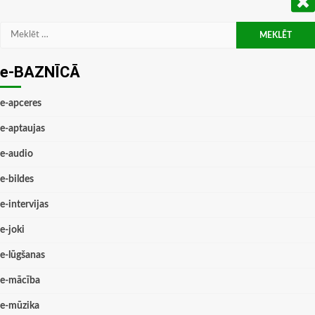
Meklēt:
e-BAZNĪCĀ
e-apceres
e-aptaujas
e-audio
e-bildes
e-intervijas
e-joki
e-lūgšanas
e-mācība
e-mūzika