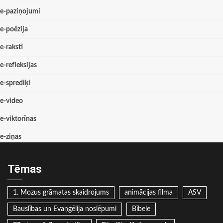
e-paziņojumi
e-poēzija
e-raksti
e-refleksijas
e-sprediķi
e-video
e-viktorīnas
e-ziņas
Tēmas
1. Mozus grāmatas skaidrojums
animācijas filma
ASV
Bauslības un Evaņģēlija noslēpumi
Bībele