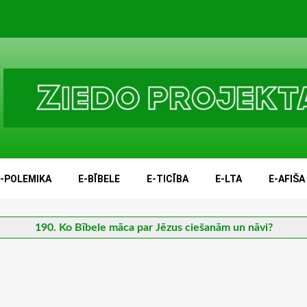
E-POLEMIKA
E-BĪBELE
E-TICĪBA
E-LTA
E-AFIŠA
190. Ko Bībele māca par Jēzus ciešanām un nāvi?