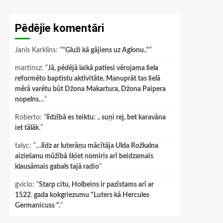
Pēdējie komentāri
Janis Karklins
: “
"Gluži kā gājiens uz Aglonu.."
”
martinsz
: “
Jā, pēdējā laikā patiesi vērojama liela
reformēto baptistu aktivitāte. Manuprāt tas lielā
mērā varētu būt Džona Makartura, Džona Paipera
nopelns…
”
Roberto
: “
līdzībā es teiktu: .. suņi rej, bet karavāna
iet tālāk.
”
talyc
: “
…līdz ar luterāņu mācītāja Ulda Rožkalna
aiziešanu mūžībā šķiet nomiris arī beidzamais
klausāmais gabals tajā radio
”
gviclo
: “
Starp citu, Holbeins ir pazīstams arī ar
1522. gada kokgriezumu "Luters kā Hercules
Germanicuss ".
”