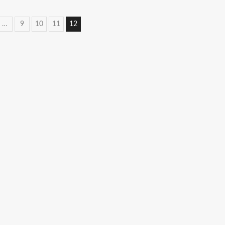
…
9
10
11
12
ācija