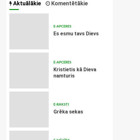
Aktuālākie
Komentētākie
E-APCERES
Es esmu tavs Dievs
E-APCERES
Kristietis kā Dieva
namturis
E-RAKSTI
Grēka sekas