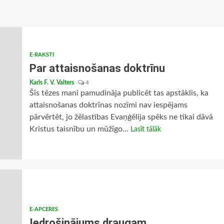
E-RAKSTI
Par attaisnošanas doktrīnu
Karls F. V. Valters
4
Šīs tēzes mani pamudināja publicēt tas apstāklis, ka
attaisnošanas doktrīnas nozīmi nav iespējams
pārvērtēt, jo žēlastības Evaņģēlija spēks ne tikai dāvā
Kristus taisnību un mūžīgo...
Lasīt tālāk
E-APCERES
Iedrošinājums draugam