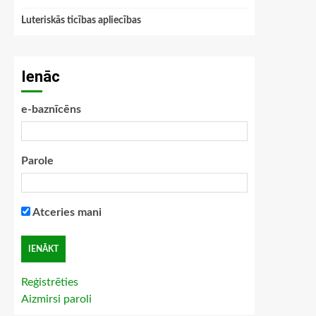
Luteriskās ticības apliecības
Ienāc
e-baznīcēns
Parole
Atceries mani
Reģistrēties
Aizmirsi paroli