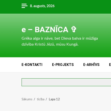
Skip
8. augusts, 2026
to
content
e – BAZNĪCA ✞
Grēka alga ir nāve, bet Dieva balva ir mūžīga
dzīvība Kristū Jēzū, mūsu Kungā.
E-KONTAKTI
E-PROJEKTS
E-ARHĪVS
Sākums
ticība
Lapa 12