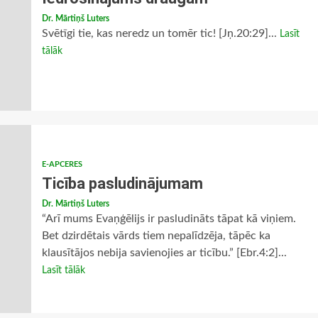
Dr. Mārtiņš Luters
Svētīgi tie, kas neredz un tomēr tic! [Jņ.20:29]...
Lasīt
tālāk
E-APCERES
Ticība pasludinājumam
Dr. Mārtiņš Luters
“Arī mums Evaņģēlijs ir pasludināts tāpat kā viņiem.
Bet dzirdētais vārds tiem nepalīdzēja, tāpēc ka
klausītājos nebija savienojies ar ticību.” [Ebr.4:2]...
Lasīt tālāk