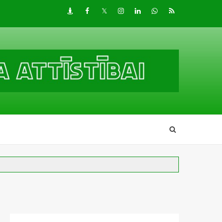
Draugiem
Facebook
Twitter
Instagram
LinkedIn
whatsapp
RSS