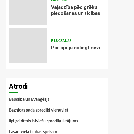
E-MĀCĪBA
Vajadzība pēc grēku
piedošanas un ticības
E-LŪGŠANAS
Par spēju noliegt sevi
Atrodi
Bauslība un Evaņģēlijs
Baznīcas gada sprediķi vienuviet
Ilgi gaidītais latviešu sprediķu krājums
Lasāmviela ticības spēkam