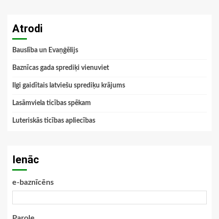
Atrodi
Bauslība un Evaņģēlijs
Baznīcas gada sprediķi vienuviet
Ilgi gaidītais latviešu sprediķu krājums
Lasāmviela ticības spēkam
Luteriskās ticības apliecības
Ienāc
e-baznīcēns
Parole