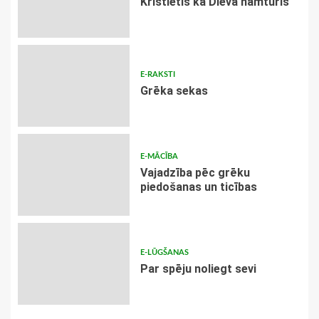
Kristietis kā Dieva namturis
E-RAKSTI
Grēka sekas
E-MĀCĪBA
Vajadzība pēc grēku
piedošanas un ticības
E-LŪGŠANAS
Par spēju noliegt sevi