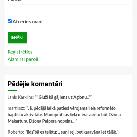
Atceries mani
Reģistrēties
Aizmirsi paroli
Pēdējie komentāri
Janis Karklins
: “
"Gluži kā gājiens uz Aglonu.."
”
martinsz
: “
Jā, pēdējā laikā patiesi vērojama liela reformēto
baptistu aktivitāte. Manuprāt tas lielā mērā varētu būt Džona
Makartura, Džona Paipera nopelns…
”
Roberto
: “
līdzībā es teiktu: .. suņi rej, bet karavāna iet tālāk.
”