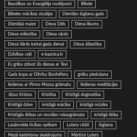
Bauslības un Evaņģēlija noslēpumi
Bībele
Bībeles mācības studijas
Dienišķo lūgšanu gads
Dienišķā maize
Dieva Dēls
Dieva likums
Dieva mīlestība
Dieva vārds
Dieva Vārds katrai gada dienai
Dieva žēlastība
Dzīvības ceļš
e-baznica.lv
Es gribu dzīvot šīs dienas ar Tevi
Gads kopa ar Dītrihu Bonhēferu
grēku piedošana
Ikdienas ar Pirmo Mozus grāmatu
Ikdienas meditācijas
Jēzus Kristus
Kristība
Kristīgā dogmatika
Kristīgā dzīve
kristīgā mācība
kristīgā mūzika
Kristīgās ētikas un morāles rokasgrāmata
kristīgā ētika
Lasāmviela ticības spēkam
Lutera citāti
lūgšana
Mazā katehisma skaidrojums
Mārtiņš Luters