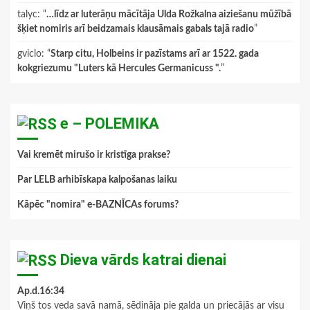
talyc
: “
…līdz ar luterāņu mācītāja Ulda Rožkalna aiziešanu mūžībā
šķiet nomiris arī beidzamais klausāmais gabals tajā radio
”
gviclo
: “
Starp citu, Holbeins ir pazīstams arī ar 1522. gada
kokgriezumu "Luters kā Hercules Germanicuss ".
”
e – POLEMIKA
Vai kremēt mirušo ir kristīga prakse?
Par LELB arhibīskapa kalpošanas laiku
Kāpēc "nomira" e-BAZNĪCAs forums?
Dieva vārds katrai dienai
Ap.d.16:34
Viņš tos veda savā namā, sēdināja pie galda un priecājās ar visu