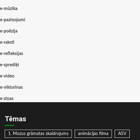
e-mūzika
e-paziņojumi
e-poēzija
e-raksti
e-refleksijas
e-sprediķi
e-video
e-viktorīnas
e-ziņas
Tēmas
1. Mozus grāmatas skaidrojums
animācijas filma
ASV