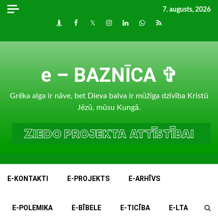
Skip
7. augusts, 2026
to
Draugiem
Facebook
Twitter
Instagram
LinkedIn
whatsapp
RSS
content
e – BAZNĪCA ✞
Grēka alga ir nāve, bet Dieva balva ir mūžīga dzīvība Kristū
Jēzū, mūsu Kungā.
E-KONTAKTI
E-PROJEKTS
E-ARHĪVS
E-POLEMIKA
E-BĪBELE
E-TICĪBA
E-LTA