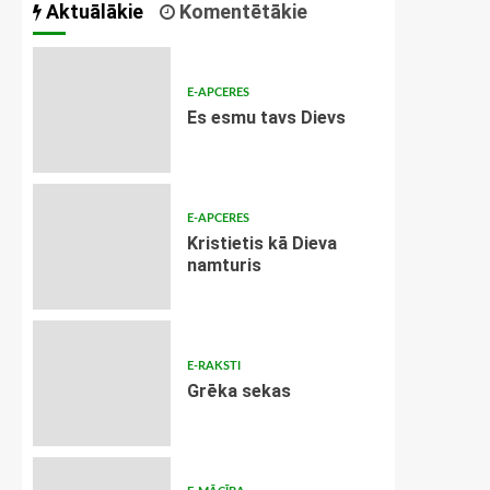
Aktuālākie
Komentētākie
E-APCERES
Es esmu tavs Dievs
E-APCERES
Kristietis kā Dieva
namturis
E-RAKSTI
Grēka sekas