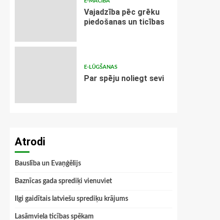
E-MĀCĪBA
Vajadzība pēc grēku
piedošanas un ticības
E-LŪGŠANAS
Par spēju noliegt sevi
Atrodi
Bauslība un Evaņģēlijs
Baznīcas gada sprediķi vienuviet
Ilgi gaidītais latviešu sprediķu krājums
Lasāmviela ticības spēkam