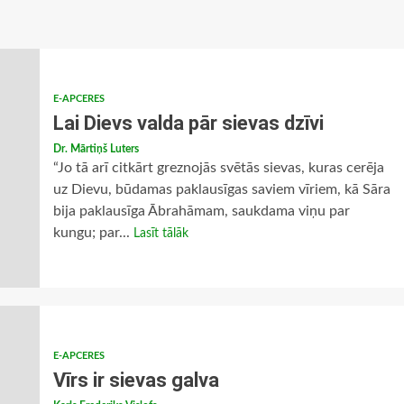
E-APCERES
Lai Dievs valda pār sievas dzīvi
Dr. Mārtiņš Luters
“Jo tā arī citkārt greznojās svētās sievas, kuras cerēja
uz Dievu, būdamas paklausīgas saviem vīriem, kā Sāra
bija paklausīga Ābrahāmam, saukdama viņu par
kungu; par...
Lasīt tālāk
E-APCERES
Vīrs ir sievas galva