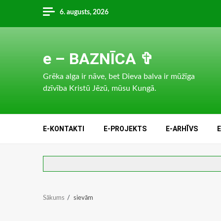
Skip
6. augusts, 2026
to
content
e – BAZNĪCA ✞
Grēka alga ir nāve, bet Dieva balva ir mūžīga
dzīvība Kristū Jēzū, mūsu Kungā.
E-KONTAKTI
E-PROJEKTS
E-ARHĪVS
Sākums
sievām