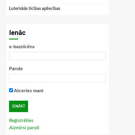
Luteriskās ticības apliecības
Ienāc
e-baznīcēns
Parole
Atceries mani
Reģistrēties
Aizmirsi paroli