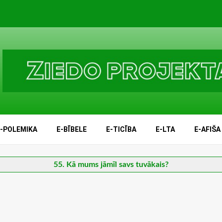
E-POLEMIKA
E-BĪBELE
E-TICĪBA
E-LTA
E-AFIŠA
55. Kā mums jāmīl savs tuvākais?