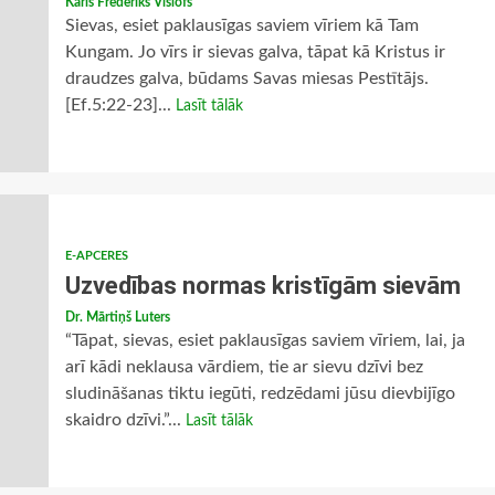
Karls Frederiks Vislofs
Sievas, esiet paklausīgas saviem vīriem kā Tam
Kungam. Jo vīrs ir sievas galva, tāpat kā Kristus ir
draudzes galva, būdams Savas miesas Pestītājs.
[Ef.5:22-23]...
Lasīt tālāk
E-APCERES
Uzvedības normas kristīgām sievām
Dr. Mārtiņš Luters
“Tāpat, sievas, esiet paklausīgas saviem vīriem, lai, ja
arī kādi neklausa vārdiem, tie ar sievu dzīvi bez
sludināšanas tiktu iegūti, redzēdami jūsu dievbijīgo
skaidro dzīvi.”...
Lasīt tālāk