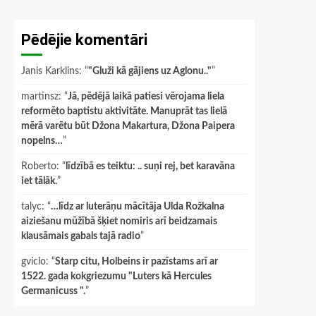
Pēdējie komentāri
Janis Karklins
: “
"Gluži kā gājiens uz Aglonu.."
”
martinsz
: “
Jā, pēdējā laikā patiesi vērojama liela
reformēto baptistu aktivitāte. Manuprāt tas lielā
mērā varētu būt Džona Makartura, Džona Paipera
nopelns…
”
Roberto
: “
līdzībā es teiktu: .. suņi rej, bet karavāna
iet tālāk.
”
talyc
: “
…līdz ar luterāņu mācītāja Ulda Rožkalna
aiziešanu mūžībā šķiet nomiris arī beidzamais
klausāmais gabals tajā radio
”
gviclo
: “
Starp citu, Holbeins ir pazīstams arī ar
1522. gada kokgriezumu "Luters kā Hercules
Germanicuss ".
”