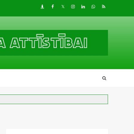
Draugiem
Facebook
Twitter
Instagram
LinkedIn
whatsapp
RSS