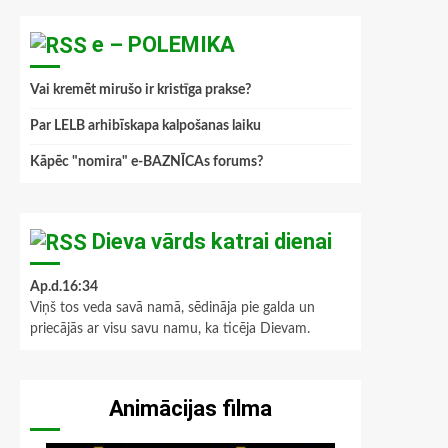
e – POLEMIKA
Vai kremēt mirušo ir kristīga prakse?
Par LELB arhibīskapa kalpošanas laiku
Kāpēc "nomira" e-BAZNĪCAs forums?
Dieva vārds katrai dienai
Ap.d.16:34
Viņš tos veda savā namā, sēdināja pie galda un
priecājās ar visu savu namu, ka ticēja Dievam.
Animācijas filma