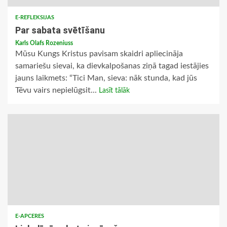
E-REFLEKSIJAS
Par sabata svētīšanu
Karls Olafs Rozeniuss
Mūsu Kungs Kristus pavisam skaidri apliecināja
samariešu sievai, ka dievkalpošanas ziņā tagad iestājies
jauns laikmets: “Tici Man, sieva: nāk stunda, kad jūs
Tēvu vairs nepielūgsit...
Lasīt tālāk
E-APCERES