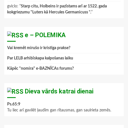
gviclo
: “
Starp citu, Holbeins ir pazīstams arī ar 1522. gada
kokgriezumu "Luters kā Hercules Germanicuss ".
”
e – POLEMIKA
Vai kremēt mirušo ir kristīga prakse?
Par LELB arhibīskapa kalpošanas laiku
Kāpēc "nomira" e-BAZNĪCAs forums?
Dieva vārds katrai dienai
Ps.65:9
Tu liec arī gavilēt ļaudīm gan rītausmas, gan saulrieta zemēs.