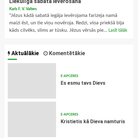
Liekulīgā sabata ievērošana
Karls F. V. Valters
“Jēzus kādā sabatā iegāja ievērojama farizeja namā
maizi ēst, un tie viņu novēroja. Redzi, viņa priekšā bija
kāds cilvēks, slims ar tūsku. Jēzus vērsās pie...
Lasīt tālāk
Aktuālākie
Komentētākie
E-APCERES
Es esmu tavs Dievs
E-APCERES
Kristietis kā Dieva namturis