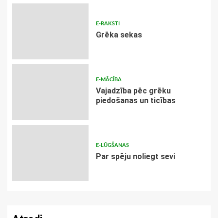
E-RAKSTI
Grēka sekas
E-MĀCĪBA
Vajadzība pēc grēku
piedošanas un ticības
E-LŪGŠANAS
Par spēju noliegt sevi