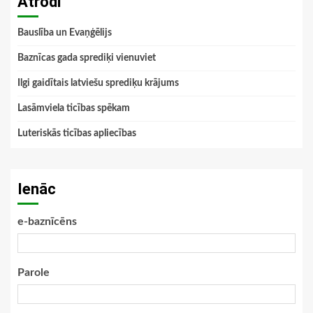
Atrodi
Bauslība un Evaņģēlijs
Baznīcas gada sprediķi vienuviet
Ilgi gaidītais latviešu sprediķu krājums
Lasāmviela ticības spēkam
Luteriskās ticības apliecības
Ienāc
e-baznīcēns
Parole