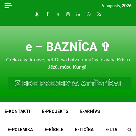
Skip
6. augusts, 2026
to
Draugiem
Facebook
Twitter
Instagram
LinkedIn
whatsapp
RSS
content
e – BAZNĪCA ✞
Grēka alga ir nāve, bet Dieva balva ir mūžīga dzīvība Kristū
Jēzū, mūsu Kungā.
E-KONTAKTI
E-PROJEKTS
E-ARHĪVS
E-POLEMIKA
E-BĪBELE
E-TICĪBA
E-LTA