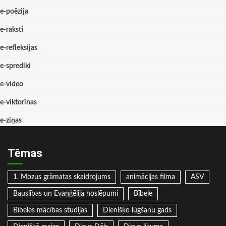
e-poēzija
e-raksti
e-refleksijas
e-sprediķi
e-video
e-viktorīnas
e-ziņas
Tēmas
1. Mozus grāmatas skaidrojums
animācijas filma
ASV
Bauslības un Evaņģēlija noslēpumi
Bībele
Bībeles mācības studijas
Dienišķo lūgšanu gads