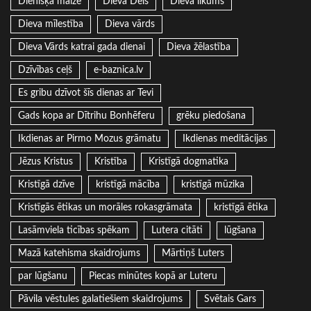
Dienišķā maize
Dieva Dēls
Dieva likums
Dieva mīlestība
Dieva vārds
Dieva Vārds katrai gada dienai
Dieva žēlastība
Dzīvības ceļš
e-baznica.lv
Es gribu dzīvot šīs dienas ar Tevi
Gads kopa ar Dītrihu Bonhēferu
grēku piedošana
Ikdienas ar Pirmo Mozus grāmatu
Ikdienas meditācijas
Jēzus Kristus
Kristība
Kristīgā dogmatika
Kristīgā dzīve
kristīgā mācība
kristīgā mūzika
Kristīgās ētikas un morāles rokasgrāmata
kristīgā ētika
Lasāmviela ticības spēkam
Lutera citāti
lūgšana
Mazā katehisma skaidrojums
Mārtiņš Luters
par lūgšanu
Piecas minūtes kopā ar Luteru
Pāvila vēstules galatiešiem skaidrojums
Svētais Gars