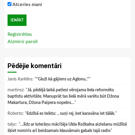
Atceries mani
Reģistrēties
Aizmirsi paroli
Pēdējie komentāri
Janis Karklins
: “
"Gluži kā gājiens uz Aglonu.."
”
martinsz
: “
Jā, pēdējā laikā patiesi vērojama liela reformēto
baptistu aktivitāte. Manuprāt tas lielā mērā varētu būt Džona
Makartura, Džona Paipera nopelns…
”
Roberto
: “
līdzībā es teiktu: .. suņi rej, bet karavāna iet tālāk.
”
talyc
: “
…līdz ar luterāņu mācītāja Ulda Rožkalna aiziešanu mūžībā
šķiet nomiris arī beidzamais klausāmais gabals tajā radio
”