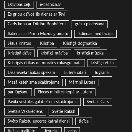
Dzīvības ceļš
e-baznica.lv
Es gribu dzīvot šīs dienas ar Tevi
Gads kopa ar Dītrihu Bonhēferu
grēku piedošana
Ikdienas ar Pirmo Mozus grāmatu
Ikdienas meditācijas
Jēzus Kristus
Kristība
Kristīgā dogmatika
Kristīgā dzīve
kristīgā mācība
kristīgā mūzika
Kristīgās ētikas un morāles rokasgrāmata
kristīgā ētika
Lasāmviela ticības spēkam
Lutera citāti
lūgšana
Mazā katehisma skaidrojums
Mārtiņš Luters
par lūgšanu
Piecas minūtes kopā ar Luteru
Pāvila vēstules galatiešiem skaidrojums
Svētais Gars
Svētais Vakarēdiens
Svētie Raksti
Svēto Rakstu apceres katrai dienai
ticība
ticības realitāte
Tēvreize
velns