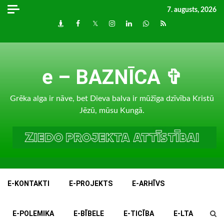
Skip
7. augusts, 2026
to
Draugiem
Facebook
Twitter
Instagram
LinkedIn
whatsapp
RSS
content
e – BAZNĪCA ✞
Grēka alga ir nāve, bet Dieva balva ir mūžīga dzīvība Kristū
Jēzū, mūsu Kungā.
E-KONTAKTI
E-PROJEKTS
E-ARHĪVS
E-POLEMIKA
E-BĪBELE
E-TICĪBA
E-LTA