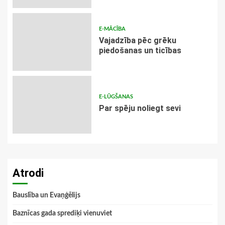
E-MĀCĪBA
Vajadzība pēc grēku
piedošanas un ticības
E-LŪGŠANAS
Par spēju noliegt sevi
Atrodi
Bauslība un Evaņģēlijs
Baznīcas gada sprediķi vienuviet