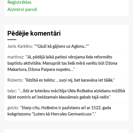
Reģistrēties
Aizmirsi paroli
Pēdējie komentāri
Janis Karklins
: “
"Gluži kā gājiens uz Aglonu.."
”
martinsz
: “
Jā, pēdējā laikā patiesi vērojama liela reformēto
baptistu aktivitāte. Manuprāt tas lielā mērā varētu būt Džona
Makartura, Džona Paipera nopelns…
”
Roberto
: “
līdzībā es teiktu: .. suņi rej, bet karavāna iet tālāk.
”
talyc
: “
…līdz ar luterāņu mācītāja Ulda Rožkalna aiziešanu mūžībā
šķiet nomiris arī beidzamais klausāmais gabals tajā radio
”
gviclo
: “
Starp citu, Holbeins ir pazīstams arī ar 1522. gada
kokgriezumu "Luters kā Hercules Germanicuss ".
”