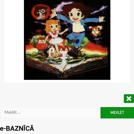
Meklēt:
e-BAZNĪCĀ