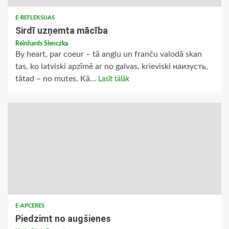
E-REFLEKSIJAS
Sirdī uzņemta mācība
Reinhards Slenczka
By heart, par coeur – tā angļu un franču valodā skan
tas, ko latviski apzīmē ar no galvas, krieviski наизусть,
tātad – no mutes. Kā...
Lasīt tālāk
E-APCERES
Piedzimt no augšienes