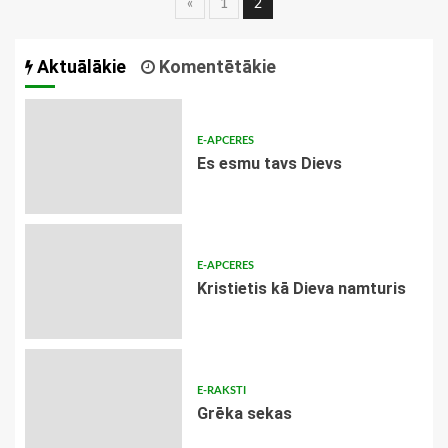
Ziņu
«
1
2
navigācija
Aktuālākie
Komentētākie
E-APCERES
Es esmu tavs Dievs
E-APCERES
Kristietis kā Dieva namturis
E-RAKSTI
Grēka sekas