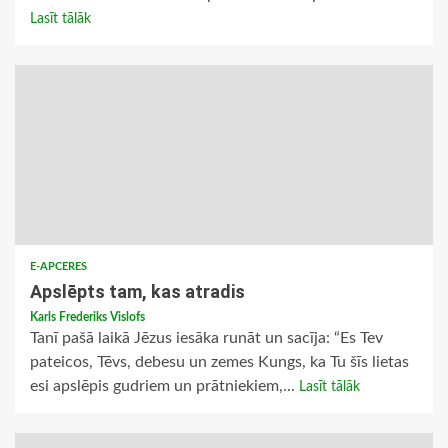
Lasīt tālāk
E-APCERES
Apslēpts tam, kas atradis
Karls Frederiks Vislofs
Tanī pašā laikā Jēzus iesāka runāt un sacīja: “Es Tev
pateicos, Tēvs, debesu un zemes Kungs, ka Tu šīs lietas
esi apslēpis gudriem un prātniekiem,...
Lasīt tālāk