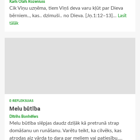
Karls Olafs Rozeniuss
Cik Viņu uzņēma, tiem Viņš deva varu kļūt par Dieva
bērniem.., kas.. dzimuši.. no Dieva. [Jņ.1:12–13]...
Lasīt
tālāk
E-REFLEKSIJAS
Melu būtība
Dītrihs Bonhēfers
Melu būtība slēpjas daudz dziļāk kā pretrunā strap
domāšanu un runāšanu. Varētu teikt, ka cilvēks, kas
atrodas aiz vārda to dara par meliem vai patiesību....