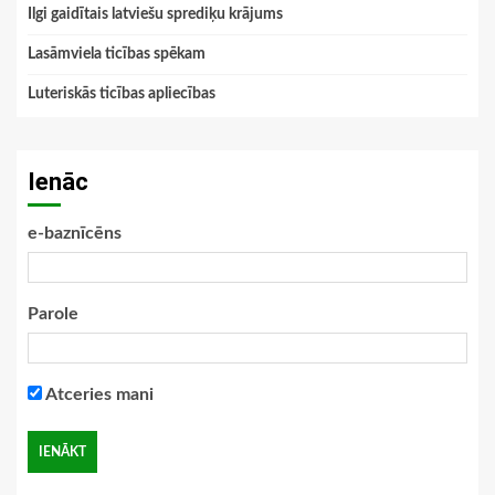
Ilgi gaidītais latviešu sprediķu krājums
Lasāmviela ticības spēkam
Luteriskās ticības apliecības
Ienāc
e-baznīcēns
Parole
Atceries mani