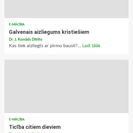
E-MĀCĪBA
Galvenais aizliegums kristiešiem
Dr. J. Konrāds Dītrihs
Kas tiek aizliegts ar pirmo bausli?...
Lasīt tālāk
E-MĀCĪBA
Ticība citiem dieviem