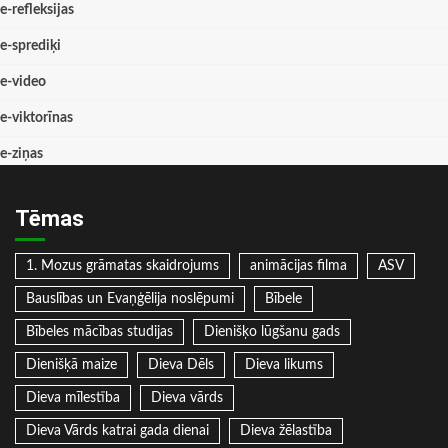
e-refleksijas
e-sprediķi
e-video
e-viktorīnas
e-ziņas
Tēmas
1. Mozus grāmatas skaidrojums
animācijas filma
ASV
Bauslības un Evaņģēlija noslēpumi
Bībele
Bībeles mācības studijas
Dienišķo lūgšanu gads
Dienišķā maize
Dieva Dēls
Dieva likums
Dieva mīlestība
Dieva vārds
Dieva Vārds katrai gada dienai
Dieva žēlastība