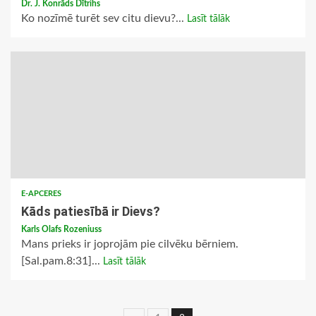
Dr. J. Konrāds Dītrihs
Ko nozīmē turēt sev citu dievu?...
Lasīt tālāk
E-APCERES
Kāds patiesībā ir Dievs?
Karls Olafs Rozeniuss
Mans prieks ir joprojām pie cilvēku bērniem.
[Sal.pam.8:31]...
Lasīt tālāk