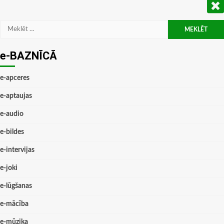
Meklēt:
e-BAZNĪCĀ
e-apceres
e-aptaujas
e-audio
e-bildes
e-intervijas
e-joki
e-lūgšanas
e-mācība
e-mūzika