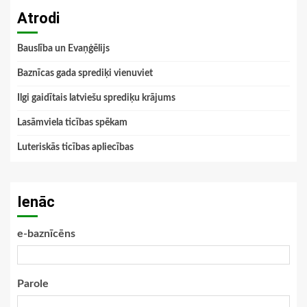
Atrodi
Bauslība un Evaņģēlijs
Baznīcas gada sprediķi vienuviet
Ilgi gaidītais latviešu sprediķu krājums
Lasāmviela ticības spēkam
Luteriskās ticības apliecības
Ienāc
e-baznīcēns
Parole