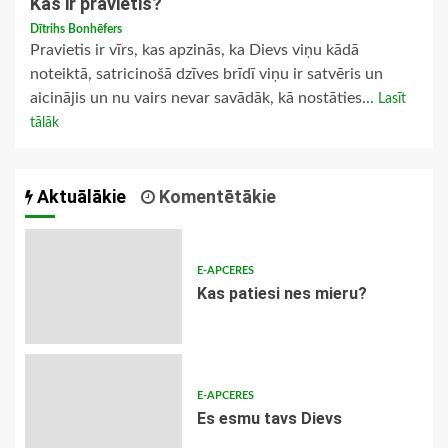
Kas ir pravietis?
Dītrihs Bonhēfers
Pravietis ir vīrs, kas apzinās, ka Dievs viņu kādā
noteiktā, satricinošā dzīves brīdī viņu ir satvēris un
aicinājis un nu vairs nevar savādāk, kā nostāties...
Lasīt
tālāk
Aktuālākie
Komentētākie
E-APCERES
​Kas patiesi nes mieru?
E-APCERES
Es esmu tavs Dievs