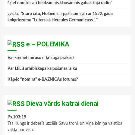
šķiet nomiris arī beidzamais klausāmais gabals tajā radio
”
gviclo
: “
Starp citu, Holbeins ir pazīstams arī ar 1522. gada
kokgriezumu "Luters kā Hercules Germanicuss ".
”
e – POLEMIKA
Vai kremēt mirušo ir kristīga prakse?
Par LELB arhibīskapa kalpošanas laiku
Kāpēc "nomira" e-BAZNĪCAs forums?
Dieva vārds katrai dienai
Ps.103:19
Tas Kungs ir debesīs uzcēlis Savu troni, un Viņa ķēniņa valstība
valda pār visu.