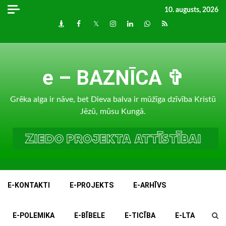
Skip
10. augusts, 2026
to
Draugiem
Facebook
Twitter
Instagram
LinkedIn
whatsapp
RSS
content
e – BAZNĪCA ✞
Grēka alga ir nāve, bet Dieva balva ir mūžīga dzīvība Kristū
Jēzū, mūsu Kungā.
E-KONTAKTI
E-PROJEKTS
E-ARHĪVS
E-POLEMIKA
E-BĪBELE
E-TICĪBA
E-LTA