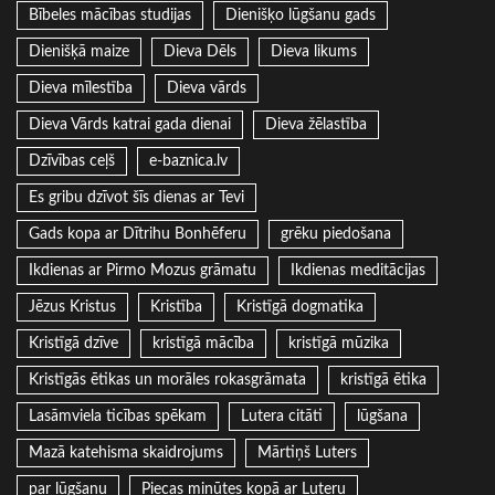
Bībeles mācības studijas
Dienišķo lūgšanu gads
Dienišķā maize
Dieva Dēls
Dieva likums
Dieva mīlestība
Dieva vārds
Dieva Vārds katrai gada dienai
Dieva žēlastība
Dzīvības ceļš
e-baznica.lv
Es gribu dzīvot šīs dienas ar Tevi
Gads kopa ar Dītrihu Bonhēferu
grēku piedošana
Ikdienas ar Pirmo Mozus grāmatu
Ikdienas meditācijas
Jēzus Kristus
Kristība
Kristīgā dogmatika
Kristīgā dzīve
kristīgā mācība
kristīgā mūzika
Kristīgās ētikas un morāles rokasgrāmata
kristīgā ētika
Lasāmviela ticības spēkam
Lutera citāti
lūgšana
Mazā katehisma skaidrojums
Mārtiņš Luters
par lūgšanu
Piecas minūtes kopā ar Luteru