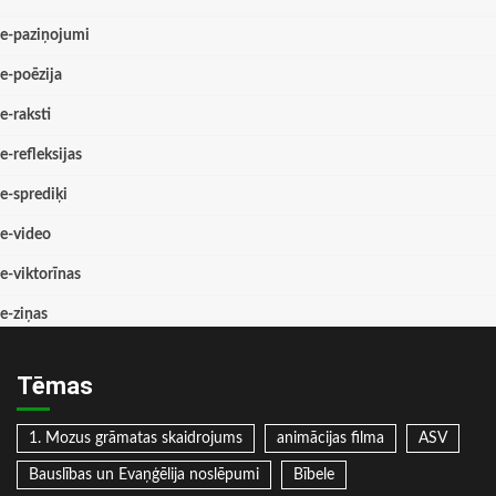
e-paziņojumi
e-poēzija
e-raksti
e-refleksijas
e-sprediķi
e-video
e-viktorīnas
e-ziņas
Tēmas
1. Mozus grāmatas skaidrojums
animācijas filma
ASV
Bauslības un Evaņģēlija noslēpumi
Bībele