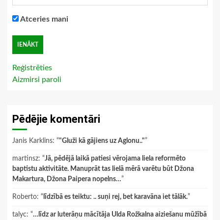
Atceries mani
Reģistrēties
Aizmirsi paroli
Pēdējie komentāri
Janis Karklins
: “
"Gluži kā gājiens uz Aglonu.."
”
martinsz
: “
Jā, pēdējā laikā patiesi vērojama liela reformēto
baptistu aktivitāte. Manuprāt tas lielā mērā varētu būt Džona
Makartura, Džona Paipera nopelns…
”
Roberto
: “
līdzībā es teiktu: .. suņi rej, bet karavāna iet tālāk.
”
talyc
: “
…līdz ar luterāņu mācītāja Ulda Rožkalna aiziešanu mūžībā