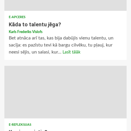
E-APCERES
Kāda to talentu jēga?
Karls Frederiks Vislofs
Bet atnāca arī tas, kas bija dabūjis vienu talentu, un
sacīja: es pazīstu tevi kā bargu cilvēku, tu pļauj, kur
neesi sējis, un salasi, kur...
Lasīt tālāk
E-REFLEKSIJAS