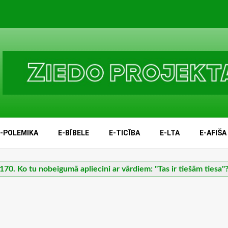
E-POLEMIKA
E-BĪBELE
E-TICĪBA
E-LTA
E-AFIŠA
170. Ko tu nobeigumā apliecini ar vārdiem: "Tas ir tiešām tiesa"