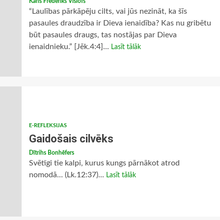
Karls Frederiks Vislofs
“Laulības pārkāpēju cilts, vai jūs nezināt, ka šīs
pasaules draudzība ir Dieva ienaidība? Kas nu gribētu
būt pasaules draugs, tas nostājas par Dieva
ienaidnieku.” [Jēk.4:4]...
Lasīt tālāk
E-REFLEKSIJAS
Gaidošais cilvēks
Dītrihs Bonhēfers
Svētīgi tie kalpi, kurus kungs pārnākot atrod
nomodā… (Lk.12:37)...
Lasīt tālāk