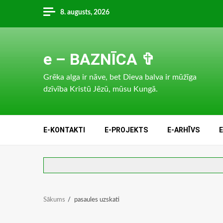
Skip
8. augusts, 2026
to
content
e – BAZNĪCA ✞
Grēka alga ir nāve, bet Dieva balva ir mūžīga
dzīvība Kristū Jēzū, mūsu Kungā.
E-KONTAKTI
E-PROJEKTS
E-ARHĪVS
Sākums
pasaules uzskati