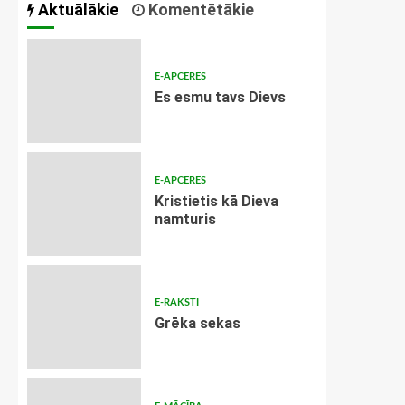
Aktuālākie
Komentētākie
E-APCERES
Es esmu tavs Dievs
E-APCERES
Kristietis kā Dieva
namturis
E-RAKSTI
Grēka sekas