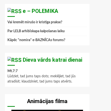
e – POLEMIKA
Vai kremēt mirušo ir kristīga prakse?
Par LELB arhibīskapa kalpošanas laiku
Kāpēc "nomira" e-BAZNĪCAs forums?
Dieva vārds katrai dienai
Mt.7:7
Lūdziet, tad jums taps dots; meklējiet, tad jūs
atradīsit; klaudziniet, tad jums taps atvērts.
Animācijas filma