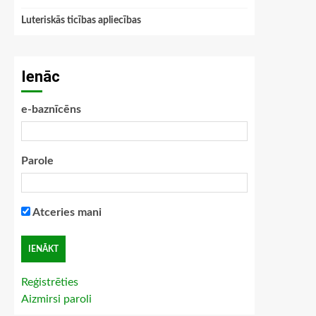
Luteriskās ticības apliecības
Ienāc
e-baznīcēns
Parole
Atceries mani
Reģistrēties
Aizmirsi paroli