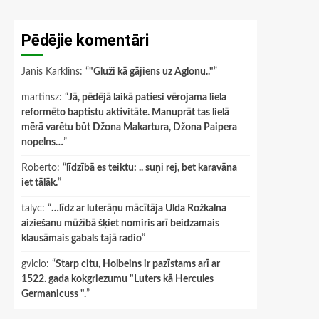
Pēdējie komentāri
Janis Karklins
: “
"Gluži kā gājiens uz Aglonu.."
”
martinsz
: “
Jā, pēdējā laikā patiesi vērojama liela
reformēto baptistu aktivitāte. Manuprāt tas lielā
mērā varētu būt Džona Makartura, Džona Paipera
nopelns…
”
Roberto
: “
līdzībā es teiktu: .. suņi rej, bet karavāna
iet tālāk.
”
talyc
: “
…līdz ar luterāņu mācītāja Ulda Rožkalna
aiziešanu mūžībā šķiet nomiris arī beidzamais
klausāmais gabals tajā radio
”
gviclo
: “
Starp citu, Holbeins ir pazīstams arī ar
1522. gada kokgriezumu "Luters kā Hercules
Germanicuss ".
”