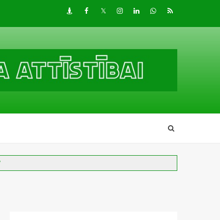
Draugiem
Facebook
Twitter
Instagram
LinkedIn
whatsapp
RSS
?