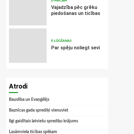
E-MĀCĪBA
Vajadzība pēc grēku
piedošanas un ticības
E-LŪGŠANAS
Par spēju noliegt sevi
Atrodi
Bauslība un Evaņģēlijs
Baznīcas gada sprediķi vienuviet
Ilgi gaidītais latviešu sprediķu krājums
Lasāmviela ticības spēkam