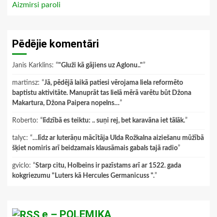
Aizmirsi paroli
Pēdējie komentāri
Janis Karklins
: “
"Gluži kā gājiens uz Aglonu.."
”
martinsz
: “
Jā, pēdējā laikā patiesi vērojama liela reformēto
baptistu aktivitāte. Manuprāt tas lielā mērā varētu būt Džona
Makartura, Džona Paipera nopelns…
”
Roberto
: “
līdzībā es teiktu: .. suņi rej, bet karavāna iet tālāk.
”
talyc
: “
…līdz ar luterāņu mācītāja Ulda Rožkalna aiziešanu mūžībā
šķiet nomiris arī beidzamais klausāmais gabals tajā radio
”
gviclo
: “
Starp citu, Holbeins ir pazīstams arī ar 1522. gada
kokgriezumu "Luters kā Hercules Germanicuss ".
”
e – POLEMIKA