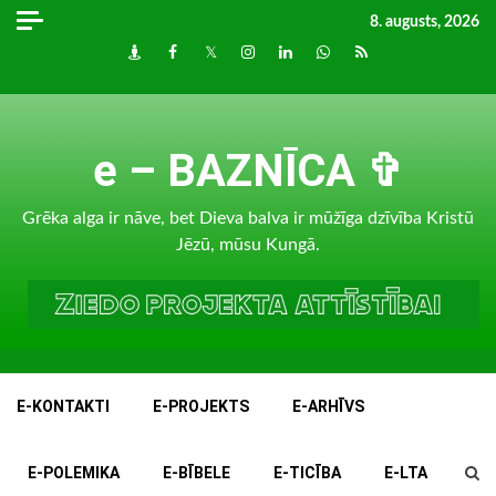
Skip
8. augusts, 2026
to
Draugiem
Facebook
Twitter
Instagram
LinkedIn
whatsapp
RSS
content
e – BAZNĪCA ✞
Grēka alga ir nāve, bet Dieva balva ir mūžīga dzīvība Kristū
Jēzū, mūsu Kungā.
E-KONTAKTI
E-PROJEKTS
E-ARHĪVS
E-POLEMIKA
E-BĪBELE
E-TICĪBA
E-LTA