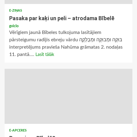
E-ZIŅAS
Pasaka par kaķi un peli – atrodama Bībelē
gviclo
Vērīgiem jaunā Bībeles tulkojuma lasītājiem
pārsteigumu radījis ebreju vārdu בּוּקָ֥ה וּמְבוּקָ֖ה וּמְבֻלָּקָ֑ה
interpretējums pravieša Nahūma grāmatas 2. nodaļas
11. pantā....
Lasīt tālāk
E-APCERES