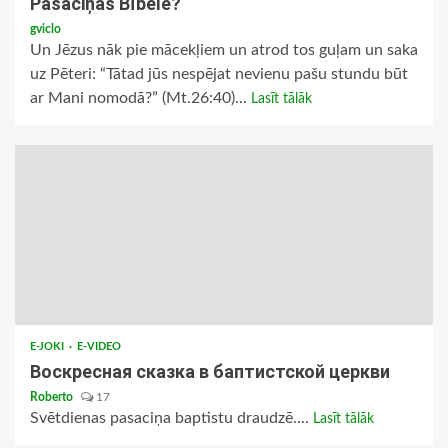
Pasaciņas Bībelē?
gviclo
Un Jēzus nāk pie mācekļiem un atrod tos guļam un saka
uz Pēteri: “Tātad jūs nespējat nevienu pašu stundu būt
ar Mani nomodā?” (Mt.26:40)...
Lasīt tālāk
E-JOKI
E-VIDEO
Воскресная сказка в баптистской церкви
Roberto
17
Svētdienas pasaciņa baptistu draudzē....
Lasīt tālāk