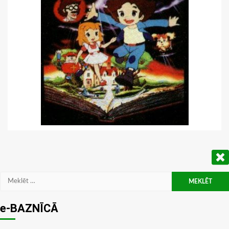
Meklēt:
e-BAZNĪCĀ