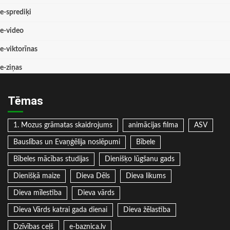
e-sprediķi
e-video
e-viktorīnas
e-ziņas
Tēmas
1. Mozus grāmatas skaidrojums
animācijas filma
ASV
Bauslības un Evaņģēlija noslēpumi
Bībele
Bībeles mācības studijas
Dienišķo lūgšanu gads
Dienišķā maize
Dieva Dēls
Dieva likums
Dieva mīlestība
Dieva vārds
Dieva Vārds katrai gada dienai
Dieva žēlastība
Dzīvības ceļš
e-baznica.lv