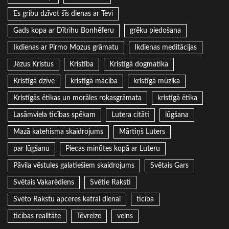
Es gribu dzīvot šīs dienas ar Tevi
Gads kopa ar Dītrihu Bonhēferu
grēku piedošana
Ikdienas ar Pirmo Mozus grāmatu
Ikdienas meditācijas
Jēzus Kristus
Kristība
Kristīgā dogmatika
Kristīgā dzīve
kristīgā mācība
kristīgā mūzika
Kristīgās ētikas un morāles rokasgrāmata
kristīgā ētika
Lasāmviela ticības spēkam
Lutera citāti
lūgšana
Mazā katehisma skaidrojums
Mārtiņš Luters
par lūgšanu
Piecas minūtes kopā ar Luteru
Pāvila vēstules galatiešiem skaidrojums
Svētais Gars
Svētais Vakarēdiens
Svētie Raksti
Svēto Rakstu apceres katrai dienai
ticība
ticības realitāte
Tēvreize
velns