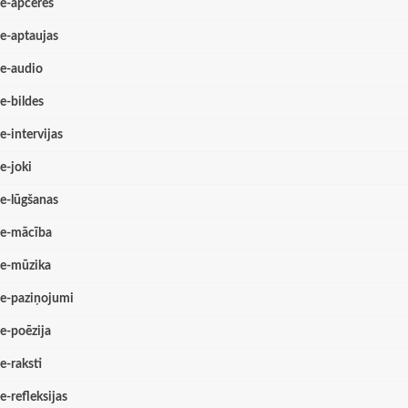
e-apceres
e-aptaujas
e-audio
e-bildes
e-intervijas
e-joki
e-lūgšanas
e-mācība
e-mūzika
e-paziņojumi
e-poēzija
e-raksti
e-refleksijas