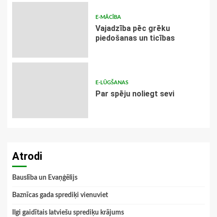
E-MĀCĪBA
Vajadzība pēc grēku
piedošanas un ticības
E-LŪGŠANAS
Par spēju noliegt sevi
Atrodi
Bauslība un Evaņģēlijs
Baznīcas gada sprediķi vienuviet
Ilgi gaidītais latviešu sprediķu krājums