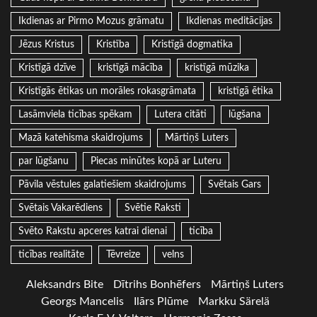
Ikdienas ar Pirmo Mozus grāmatu
Ikdienas meditācijas
Jēzus Kristus
Kristība
Kristīgā dogmatika
Kristīgā dzīve
kristīgā mācība
kristīgā mūzika
Kristīgās ētikas un morāles rokasgrāmata
kristīgā ētika
Lasāmviela ticības spēkam
Lutera citāti
lūgšana
Mazā katehisma skaidrojums
Mārtiņš Luters
par lūgšanu
Piecas minūtes kopā ar Luteru
Pāvila vēstules galatiešiem skaidrojums
Svētais Gars
Svētais Vakarēdiens
Svētie Raksti
Svēto Rakstu apceres katrai dienai
ticība
ticības realitāte
Tēvreize
velns
Aleksandrs Bite
Dītrihs Bonhēfers
Mārtiņš Luters
Georgs Mancelis
Ilārs Plūme
Markku Särelä