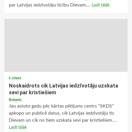
par Latvijas iedzīvotāju ticību Dievam....
Lasīt tālāk
E-ZIŅAS
Noskaidrots cik Latvijas iedzīvotāju uzskata
sevi par kristiešiem
Roberto
Jau astoto gadu pēc kārtas pētījums centrs “SKDS”
apkopo un publicē datus, cik Latvijas iedzīvotāju tic
Dievam un cik no tiem uzskata sevi par kristiešiem....
Lasīt tālāk