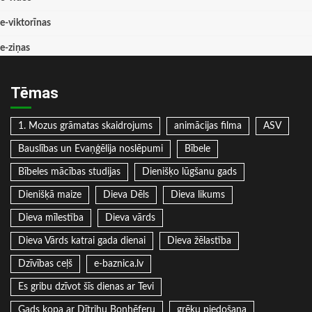
e-viktorīnas
e-ziņas
Tēmas
1. Mozus grāmatas skaidrojums
animācijas filma
ASV
Bauslības un Evaņģēlija noslēpumi
Bībele
Bībeles mācības studijas
Dienišķo lūgšanu gads
Dienišķā maize
Dieva Dēls
Dieva likums
Dieva mīlestība
Dieva vārds
Dieva Vārds katrai gada dienai
Dieva žēlastība
Dzīvības ceļš
e-baznica.lv
Es gribu dzīvot šīs dienas ar Tevi
Gads kopa ar Dītrihu Bonhēferu
grēku piedošana