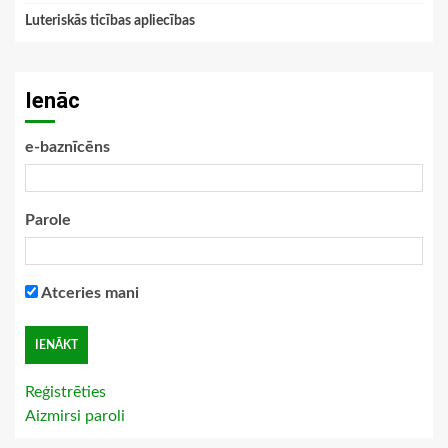
Luteriskās ticības apliecības
Ienāc
e-baznīcēns
Parole
Atceries mani
Reģistrēties
Aizmirsi paroli