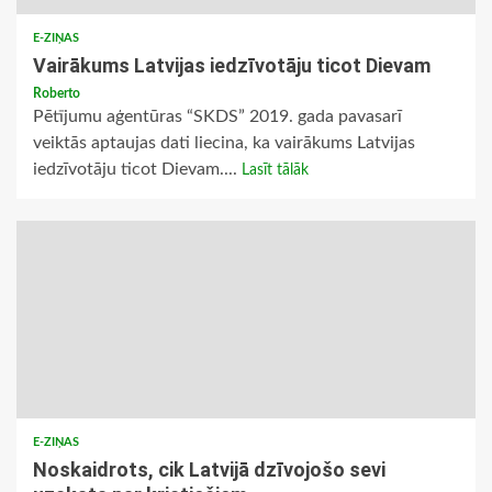
E-ZIŅAS
Vairākums Latvijas iedzīvotāju ticot Dievam
Roberto
Pētījumu aģentūras “SKDS” 2019. gada pavasarī
veiktās aptaujas dati liecina, ka vairākums Latvijas
iedzīvotāju ticot Dievam....
Lasīt tālāk
E-ZIŅAS
Noskaidrots, cik Latvijā dzīvojošo sevi