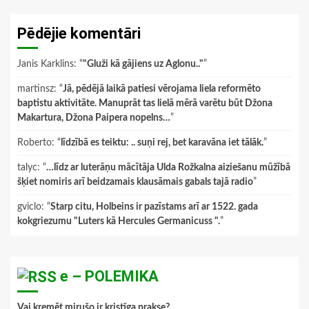
Pēdējie komentāri
Janis Karklins
: “
"Gluži kā gājiens uz Aglonu.."
”
martinsz
: “
Jā, pēdējā laikā patiesi vērojama liela reformēto
baptistu aktivitāte. Manuprāt tas lielā mērā varētu būt Džona
Makartura, Džona Paipera nopelns…
”
Roberto
: “
līdzībā es teiktu: .. suņi rej, bet karavāna iet tālāk.
”
talyc
: “
…līdz ar luterāņu mācītāja Ulda Rožkalna aiziešanu mūžībā
šķiet nomiris arī beidzamais klausāmais gabals tajā radio
”
gviclo
: “
Starp citu, Holbeins ir pazīstams arī ar 1522. gada
kokgriezumu "Luters kā Hercules Germanicuss ".
”
e – POLEMIKA
Vai kremēt mirušo ir kristīga prakse?