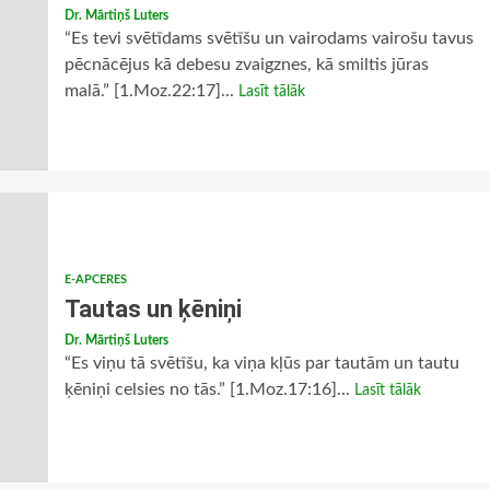
Dr. Mārtiņš Luters
“Es tevi svētīdams svētīšu un vairodams vairošu tavus
pēcnācējus kā debesu zvaigznes, kā smiltis jūras
malā.” [1.Moz.22:17]...
Lasīt tālāk
E-APCERES
Tautas un ķēniņi
Dr. Mārtiņš Luters
“Es viņu tā svētīšu, ka viņa kļūs par tautām un tautu
ķēniņi celsies no tās.” [1.Moz.17:16]...
Lasīt tālāk