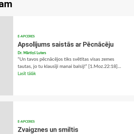
mam
E-APCERES
Apsolījums saistās ar Pēcnācēju
Dr. Mārtiņš Luters
“Un tavos pēcnācējos tiks svētītas visas zemes
tautas, jo tu klausīji manai balsij!” [1.Moz.22:18]...
Lasīt tālāk
E-APCERES
Zvaigznes un smiltis