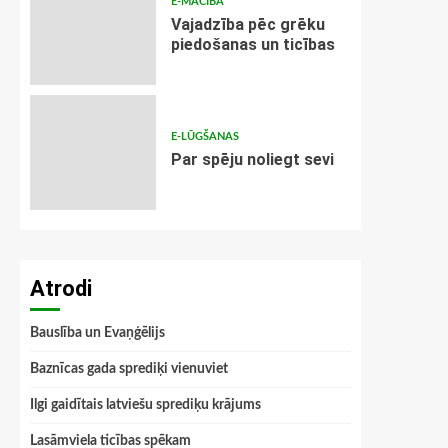
E-MĀCĪBA
Vajadzība pēc grēku
piedošanas un ticības
E-LŪGŠANAS
Par spēju noliegt sevi
Atrodi
Bauslība un Evaņģēlijs
Baznīcas gada sprediķi vienuviet
Ilgi gaidītais latviešu sprediķu krājums
Lasāmviela ticības spēkam