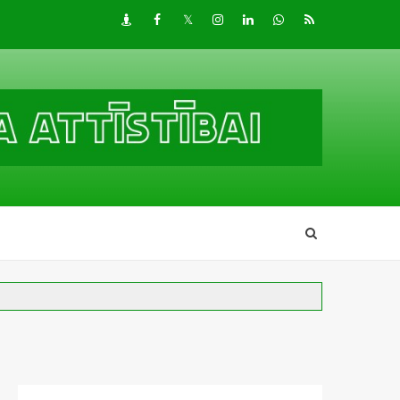
Draugiem
Facebook
Twitter
Instagram
LinkedIn
whatsapp
RSS