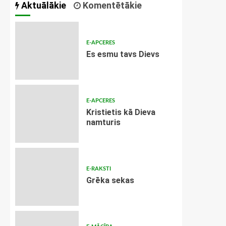
Aktuālākie
Komentētākie
E-APCERES
Es esmu tavs Dievs
E-APCERES
Kristietis kā Dieva
namturis
E-RAKSTI
Grēka sekas