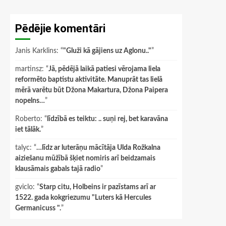
Pēdējie komentāri
Janis Karklins
: “
"Gluži kā gājiens uz Aglonu.."
”
martinsz
: “
Jā, pēdējā laikā patiesi vērojama liela
reformēto baptistu aktivitāte. Manuprāt tas lielā
mērā varētu būt Džona Makartura, Džona Paipera
nopelns…
”
Roberto
: “
līdzībā es teiktu: .. suņi rej, bet karavāna
iet tālāk.
”
talyc
: “
…līdz ar luterāņu mācītāja Ulda Rožkalna
aiziešanu mūžībā šķiet nomiris arī beidzamais
klausāmais gabals tajā radio
”
gviclo
: “
Starp citu, Holbeins ir pazīstams arī ar
1522. gada kokgriezumu "Luters kā Hercules
Germanicuss ".
”