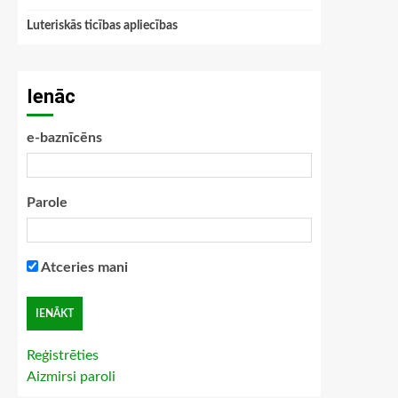
Luteriskās ticības apliecības
Ienāc
e-baznīcēns
Parole
Atceries mani
Reģistrēties
Aizmirsi paroli