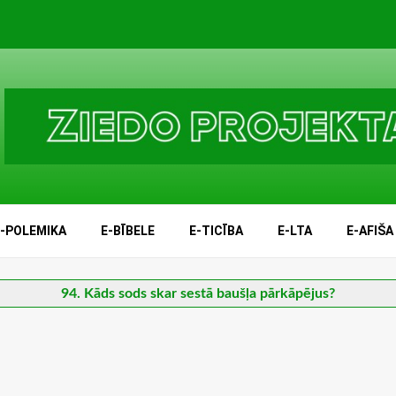
E-POLEMIKA
E-BĪBELE
E-TICĪBA
E-LTA
E-AFIŠA
94. Kāds sods skar sestā baušļa pārkāpējus?