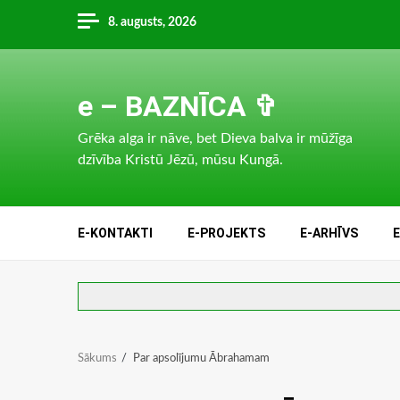
Skip
8. augusts, 2026
to
content
e – BAZNĪCA ✞
Grēka alga ir nāve, bet Dieva balva ir mūžīga
dzīvība Kristū Jēzū, mūsu Kungā.
E-KONTAKTI
E-PROJEKTS
E-ARHĪVS
Sākums
Par apsolījumu Ābrahamam