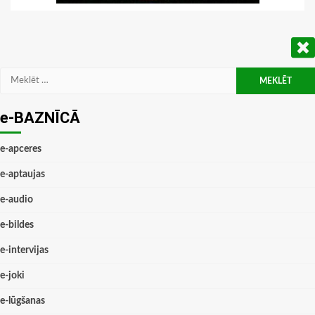
Meklēt:
e-BAZNĪCĀ
e-apceres
e-aptaujas
e-audio
e-bildes
e-intervijas
e-joki
e-lūgšanas