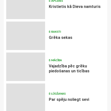
E-APCERES
Kristietis kā Dieva namturis
E-RAKSTI
Grēka sekas
E-MĀCĪBA
Vajadzība pēc grēku
piedošanas un ticības
E-LŪGŠANAS
Par spēju noliegt sevi