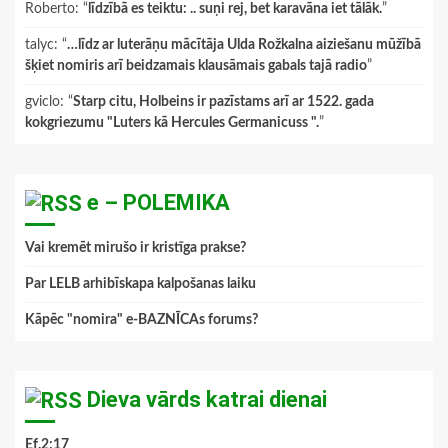
Roberto
: “
līdzībā es teiktu: .. suņi rej, bet karavāna iet tālāk.
”
talyc
: “
…līdz ar luterāņu mācītāja Ulda Rožkalna aiziešanu mūžībā
šķiet nomiris arī beidzamais klausāmais gabals tajā radio
”
gviclo
: “
Starp citu, Holbeins ir pazīstams arī ar 1522. gada
kokgriezumu "Luters kā Hercules Germanicuss ".
”
e – POLEMIKA
Vai kremēt mirušo ir kristīga prakse?
Par LELB arhibīskapa kalpošanas laiku
Kāpēc "nomira" e-BAZNĪCAs forums?
Dieva vārds katrai dienai
Ef.2:17