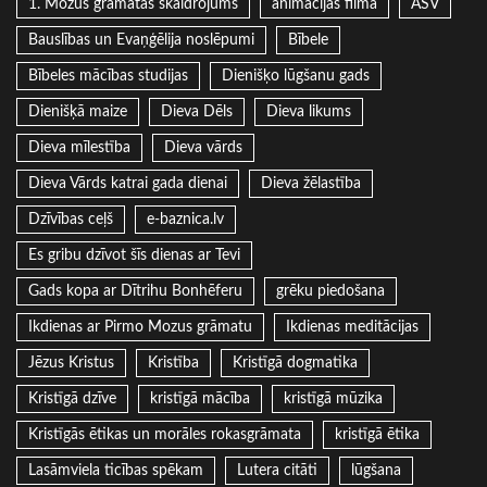
1. Mozus grāmatas skaidrojums
animācijas filma
ASV
Bauslības un Evaņģēlija noslēpumi
Bībele
Bībeles mācības studijas
Dienišķo lūgšanu gads
Dienišķā maize
Dieva Dēls
Dieva likums
Dieva mīlestība
Dieva vārds
Dieva Vārds katrai gada dienai
Dieva žēlastība
Dzīvības ceļš
e-baznica.lv
Es gribu dzīvot šīs dienas ar Tevi
Gads kopa ar Dītrihu Bonhēferu
grēku piedošana
Ikdienas ar Pirmo Mozus grāmatu
Ikdienas meditācijas
Jēzus Kristus
Kristība
Kristīgā dogmatika
Kristīgā dzīve
kristīgā mācība
kristīgā mūzika
Kristīgās ētikas un morāles rokasgrāmata
kristīgā ētika
Lasāmviela ticības spēkam
Lutera citāti
lūgšana