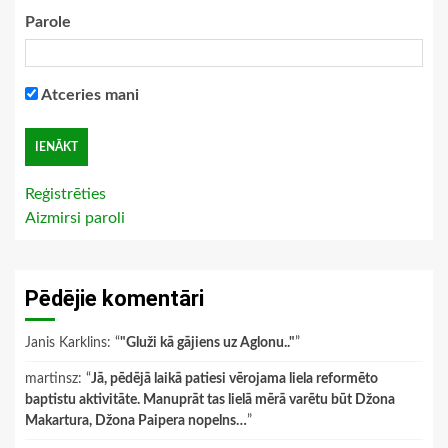
Parole
Atceries mani
Reģistrēties
Aizmirsi paroli
Pēdējie komentāri
Janis Karklins
: “
"Gluži kā gājiens uz Aglonu.."
”
martinsz
: “
Jā, pēdējā laikā patiesi vērojama liela reformēto
baptistu aktivitāte. Manuprāt tas lielā mērā varētu būt Džona
Makartura, Džona Paipera nopelns…
”