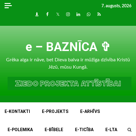
Skip
7. augusts, 2026
to
Draugiem
Facebook
Twitter
Instagram
LinkedIn
whatsapp
RSS
content
e – BAZNĪCA ✞
Grēka alga ir nāve, bet Dieva balva ir mūžīga dzīvība Kristū
Jēzū, mūsu Kungā.
E-KONTAKTI
E-PROJEKTS
E-ARHĪVS
E-POLEMIKA
E-BĪBELE
E-TICĪBA
E-LTA