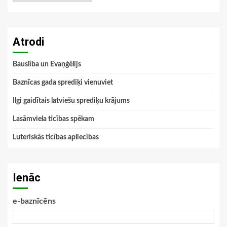
Atrodi
Bauslība un Evaņģēlijs
Baznīcas gada sprediķi vienuviet
Ilgi gaidītais latviešu sprediķu krājums
Lasāmviela ticības spēkam
Luteriskās ticības apliecības
Ienāc
e-baznīcēns