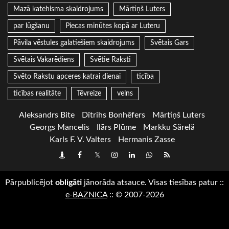
Mazā katehisma skaidrojums
Mārtiņš Luters
par lūgšanu
Piecas minūtes kopā ar Luteru
Pāvila vēstules galatiešiem skaidrojums
Svētais Gars
Svētais Vakarēdiens
Svētie Raksti
Svēto Rakstu apceres katrai dienai
ticība
ticības realitāte
Tēvreize
velns
Aleksandrs Bite
Dītrihs Bonhēfers
Mārtiņš Luters
Georgs Mancelis
Ilārs Plūme
Markku Särelä
Karls F. V. Valters
Hermanis Zasse
Draugiem
Facebook
Twitter
Instagram
LinkedIn
whatsapp
RSS
Pārpublicējot
obligāti
jānorāda atsauce. Visas tiesības patur
::
e-BAZNICA
::
© 2007-2026