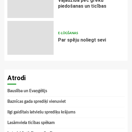
Vajadzība pēc grēku
piedošanas un ticības
E-LŪGŠANAS
Par spēju noliegt sevi
Atrodi
Bauslība un Evaņģēlijs
Baznīcas gada sprediķi vienuviet
Ilgi gaidītais latviešu sprediķu krājums
Lasāmviela ticības spēkam