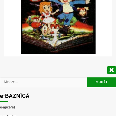
Meklēt:
e-BAZNĪCĀ
e-apceres