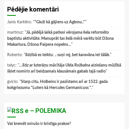
Pēdējie komentāri
Janis Karklins
: “
"Gluži kā gājiens uz Aglonu.."
”
martinsz
: “
Jā, pēdējā laikā patiesi vērojama liela reformēto
baptistu aktivitāte. Manuprāt tas lielā mērā varētu būt Džona
Makartura, Džona Paipera nopelns…
”
Roberto
: “
līdzībā es teiktu: .. suņi rej, bet karavāna iet tālāk.
”
talyc
: “
…līdz ar luterāņu mācītāja Ulda Rožkalna aiziešanu mūžībā
šķiet nomiris arī beidzamais klausāmais gabals tajā radio
”
gviclo
: “
Starp citu, Holbeins ir pazīstams arī ar 1522. gada
kokgriezumu "Luters kā Hercules Germanicuss ".
”
e – POLEMIKA
Vai kremēt mirušo ir kristīga prakse?