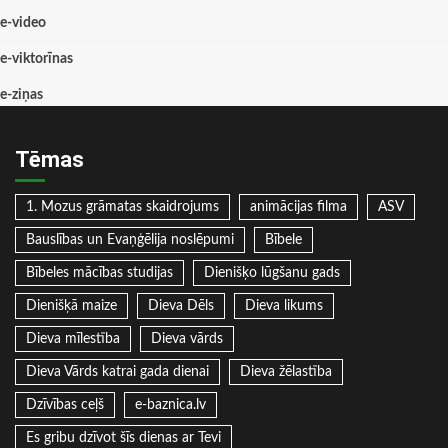
e-video
e-viktorīnas
e-ziņas
Tēmas
1. Mozus grāmatas skaidrojums
animācijas filma
ASV
Bauslības un Evaņģēlija noslēpumi
Bībele
Bībeles mācības studijas
Dienišķo lūgšanu gads
Dienišķā maize
Dieva Dēls
Dieva likums
Dieva mīlestība
Dieva vārds
Dieva Vārds katrai gada dienai
Dieva žēlastība
Dzīvības ceļš
e-baznica.lv
Es gribu dzīvot šīs dienas ar Tevi