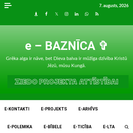
Skip
7. augusts, 2026
to
Draugiem
Facebook
Twitter
Instagram
LinkedIn
whatsapp
RSS
content
e – BAZNĪCA ✞
Grēka alga ir nāve, bet Dieva balva ir mūžīga dzīvība Kristū
Jēzū, mūsu Kungā.
E-KONTAKTI
E-PROJEKTS
E-ARHĪVS
E-POLEMIKA
E-BĪBELE
E-TICĪBA
E-LTA