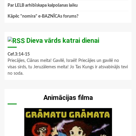
Par LELB arhibīskapa kalpošanas laiku
Kāpēc "nomira" e-BAZNĪCAs forums?
Dieva vārds katrai dienai
Cef.3:14-15
Priecājies, Ciānas meita! Gavilē, Israēl! Priecājies un gavilē no
visas sirds, tu Jeruzālemes meita! Jo Tas Kungs ir atsvabinājis tevi
no soda.
Animācijas filma