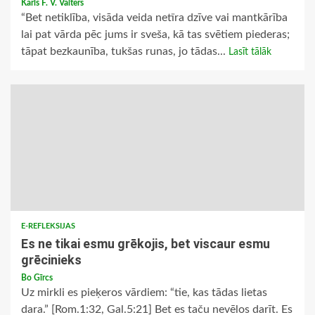
Karls F. V. Valters
“Bet netiklība, visāda veida netīra dzīve vai mantkārība
lai pat vārda pēc jums ir sveša, kā tas svētiem piederas;
tāpat bezkaunība, tukšas runas, jo tādas...
Lasīt tālāk
E-REFLEKSIJAS
Es ne tikai esmu grēkojis, bet viscaur esmu
grēcinieks
Bo Gīrcs
Uz mirkli es pieķeros vārdiem: “tie, kas tādas lietas
dara.” [Rom.1:32, Gal.5:21] Bet es taču nevēlos darīt. Es