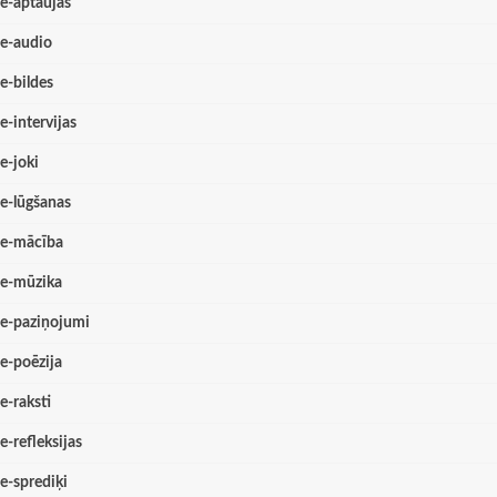
e-aptaujas
e-audio
e-bildes
e-intervijas
e-joki
e-lūgšanas
e-mācība
e-mūzika
e-paziņojumi
e-poēzija
e-raksti
e-refleksijas
e-sprediķi