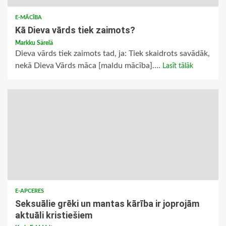
E-MĀCĪBA
Kā Dieva vārds tiek zaimots?
Markku Särelä
Dieva vārds tiek zaimots tad, ja: Tiek skaidrots savādāk,
nekā Dieva Vārds māca [maldu mācība]....
Lasīt tālāk
E-APCERES
Seksuālie grēki un mantas kārība ir joprojām
aktuāli kristiešiem