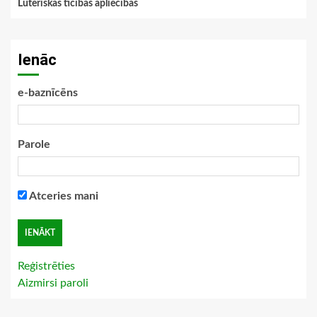
Luteriskās ticības apliecības
Ienāc
e-baznīcēns
Parole
Atceries mani
Reģistrēties
Aizmirsi paroli