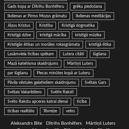
Gads kopa ar Dītrihu Bonhēferu
grēku piedošana
Ikdienas ar Pirmo Mozus grāmatu
Ikdienas meditācijas
Jēzus Kristus
Kristība
Kristīgā dogmatika
Kristīgā dzīve
kristīgā mācība
kristīgā mūzika
Kristīgās ētikas un morāles rokasgrāmata
kristīgā ētika
Lasāmviela ticības spēkam
Lutera citāti
lūgšana
Mazā katehisma skaidrojums
Mārtiņš Luters
par lūgšanu
Piecas minūtes kopā ar Luteru
Pāvila vēstules galatiešiem skaidrojums
Svētais Gars
Svētais Vakarēdiens
Svētie Raksti
Svēto Rakstu apceres katrai dienai
ticība
ticības realitāte
Tēvreize
velns
Aleksandrs Bite
Dītrihs Bonhēfers
Mārtiņš Luters