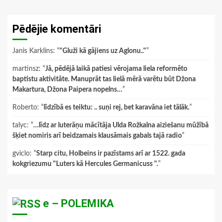
Pēdējie komentāri
Janis Karklins
: “
"Gluži kā gājiens uz Aglonu.."
”
martinsz
: “
Jā, pēdējā laikā patiesi vērojama liela reformēto
baptistu aktivitāte. Manuprāt tas lielā mērā varētu būt Džona
Makartura, Džona Paipera nopelns…
”
Roberto
: “
līdzībā es teiktu: .. suņi rej, bet karavāna iet tālāk.
”
talyc
: “
…līdz ar luterāņu mācītāja Ulda Rožkalna aiziešanu mūžībā
šķiet nomiris arī beidzamais klausāmais gabals tajā radio
”
gviclo
: “
Starp citu, Holbeins ir pazīstams arī ar 1522. gada
kokgriezumu "Luters kā Hercules Germanicuss ".
”
e – POLEMIKA