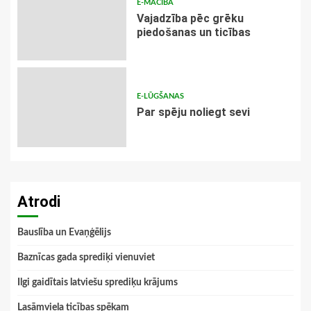
E-MĀCĪBA
Vajadzība pēc grēku
piedošanas un ticības
E-LŪGŠANAS
Par spēju noliegt sevi
Atrodi
Bauslība un Evaņģēlijs
Baznīcas gada sprediķi vienuviet
Ilgi gaidītais latviešu sprediķu krājums
Lasāmviela ticības spēkam