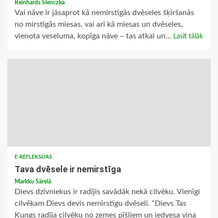
Reinhards Slenczka
Vai nāve ir jāsaprot kā nemirstīgās dvēseles šķiršanās
no mirstīgās miesas, vai arī kā miesas un dvēseles,
vienota veseluma, kopīga nāve – tas atkal un...
Lasīt tālāk
E-REFLEKSIJAS
Tava dvēsele ir nemirstīga
Markku Särelä
Dievs dzīvniekus ir radījis savādāk nekā cilvēku. Vienīgi
cilvēkam Dievs devis nemirstīgu dvēseli. “Dievs Tas
Kungs radīja cilvēku no zemes pīšļiem un iedvesa viņa