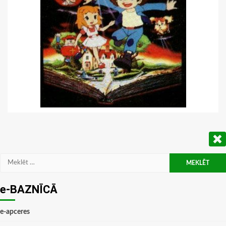
Meklēt:
e-BAZNĪCĀ
e-apceres