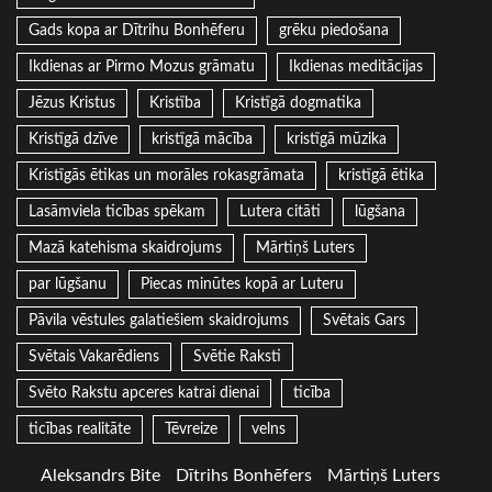
Gads kopa ar Dītrihu Bonhēferu
grēku piedošana
Ikdienas ar Pirmo Mozus grāmatu
Ikdienas meditācijas
Jēzus Kristus
Kristība
Kristīgā dogmatika
Kristīgā dzīve
kristīgā mācība
kristīgā mūzika
Kristīgās ētikas un morāles rokasgrāmata
kristīgā ētika
Lasāmviela ticības spēkam
Lutera citāti
lūgšana
Mazā katehisma skaidrojums
Mārtiņš Luters
par lūgšanu
Piecas minūtes kopā ar Luteru
Pāvila vēstules galatiešiem skaidrojums
Svētais Gars
Svētais Vakarēdiens
Svētie Raksti
Svēto Rakstu apceres katrai dienai
ticība
ticības realitāte
Tēvreize
velns
Aleksandrs Bite
Dītrihs Bonhēfers
Mārtiņš Luters