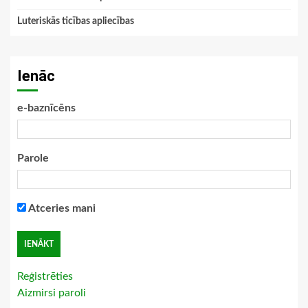
Luteriskās ticības apliecības
Ienāc
e-baznīcēns
Parole
Atceries mani
Reģistrēties
Aizmirsi paroli