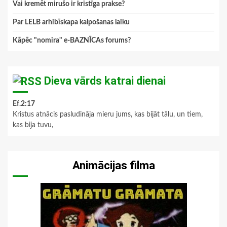
Vai kremēt mirušo ir kristīga prakse?
Par LELB arhibīskapa kalpošanas laiku
Kāpēc "nomira" e-BAZNĪCAs forums?
Dieva vārds katrai dienai
Ef.2:17
Kristus atnācis pasludināja mieru jums, kas bijāt tālu, un tiem,
kas bija tuvu,
Animācijas filma