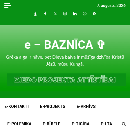
Skip
7. augusts, 2026
to
Draugiem
Facebook
Twitter
Instagram
LinkedIn
whatsapp
RSS
content
e – BAZNĪCA ✞
Grēka alga ir nāve, bet Dieva balva ir mūžīga dzīvība Kristū
Jēzū, mūsu Kungā.
E-KONTAKTI
E-PROJEKTS
E-ARHĪVS
E-POLEMIKA
E-BĪBELE
E-TICĪBA
E-LTA