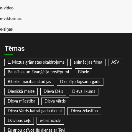
e-video
e-viktorīnas
e-ziņas
Tēmas
1. Mozus grāmatas skaidrojums
animācijas filma
ASV
Bauslības un Evaņģēlija noslēpumi
Bībele
Bībeles mācības studijas
Dienišķo lūgšanu gads
Dienišķā maize
Dieva Dēls
Dieva likums
Dieva mīlestība
Dieva vārds
Dieva Vārds katrai gada dienai
Dieva žēlastība
Dzīvības ceļš
e-baznica.lv
Es gribu dzīvot šīs dienas ar Tevi