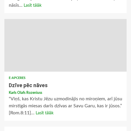
nāsīs...
Lasīt tālāk
E-APCERES
Dzīve pēc nāves
Karls Olafs Rozeniuss
“Viņš, kas Kristu Jēzu uzmodinājis no miroņiem, arī jūsu
mirstīgās miesas darīs dzīvas ar Savu Garu, kas ir jūsos.”
[Rom.8:11]...
Lasīt tālāk