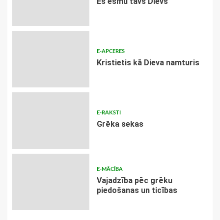
Es esmu tavs Dievs
E-APCERES
Kristietis kā Dieva namturis
E-RAKSTI
Grēka sekas
E-MĀCĪBA
Vajadzība pēc grēku
piedošanas un ticības