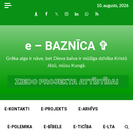
Skip
10. augusts, 2026
to
Draugiem
Facebook
Twitter
Instagram
LinkedIn
whatsapp
RSS
content
e – BAZNĪCA ✞
Grēka alga ir nāve, bet Dieva balva ir mūžīga dzīvība Kristū
Jēzū, mūsu Kungā.
E-KONTAKTI
E-PROJEKTS
E-ARHĪVS
E-POLEMIKA
E-BĪBELE
E-TICĪBA
E-LTA