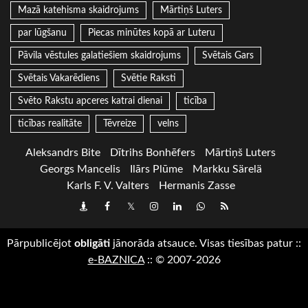
Mazā katehisma skaidrojums
Mārtiņš Luters
par lūgšanu
Piecas minūtes kopā ar Luteru
Pāvila vēstules galatiešiem skaidrojums
Svētais Gars
Svētais Vakarēdiens
Svētie Raksti
Svēto Rakstu apceres katrai dienai
ticība
ticības realitāte
Tēvreize
velns
Aleksandrs Bite
Dītrihs Bonhēfers
Mārtiņš Luters
Georgs Mancelis
Ilārs Plūme
Markku Särelä
Karls F. V. Valters
Hermanis Zasse
Draugiem
Facebook
Twitter
Instagram
LinkedIn
whatsapp
RSS
Pārpublicējot
obligāti
jānorāda atsauce. Visas tiesības patur
::
e-BAZNICA
::
© 2007-2026