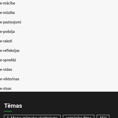
e-mācība
e-mūzika
e-paziņojumi
e-poēzija
e-raksti
e-refleksijas
e-sprediķi
e-video
e-viktorīnas
e-ziņas
Tēmas