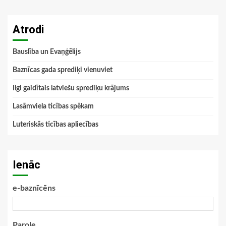
Atrodi
Bauslība un Evaņģēlijs
Baznīcas gada sprediķi vienuviet
Ilgi gaidītais latviešu sprediķu krājums
Lasāmviela ticības spēkam
Luteriskās ticības apliecības
Ienāc
e-baznīcēns
Parole