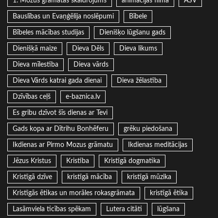
1. Mozus grāmatas skaidrojums
animācijas filma
ASV
Bauslības un Evaņģēlija noslēpumi
Bībele
Bībeles mācības studijas
Dienišķo lūgšanu gads
Dienišķā maize
Dieva Dēls
Dieva likums
Dieva mīlestība
Dieva vārds
Dieva Vārds katrai gada dienai
Dieva žēlastība
Dzīvības ceļš
e-baznica.lv
Es gribu dzīvot šīs dienas ar Tevi
Gads kopa ar Dītrihu Bonhēferu
grēku piedošana
Ikdienas ar Pirmo Mozus grāmatu
Ikdienas meditācijas
Jēzus Kristus
Kristība
Kristīgā dogmatika
Kristīgā dzīve
kristīgā mācība
kristīgā mūzika
Kristīgās ētikas un morāles rokasgrāmata
kristīgā ētika
Lasāmviela ticības spēkam
Lutera citāti
lūgšana