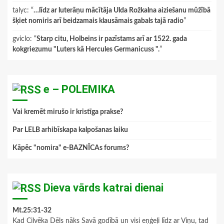
talyc
: “
…līdz ar luterāņu mācītāja Ulda Rožkalna aiziešanu mūžībā
šķiet nomiris arī beidzamais klausāmais gabals tajā radio
”
gviclo
: “
Starp citu, Holbeins ir pazīstams arī ar 1522. gada
kokgriezumu "Luters kā Hercules Germanicuss ".
”
e – POLEMIKA
Vai kremēt mirušo ir kristīga prakse?
Par LELB arhibīskapa kalpošanas laiku
Kāpēc "nomira" e-BAZNĪCAs forums?
Dieva vārds katrai dienai
Mt.25:31-32
Kad Cilvēka Dēls nāks Savā godībā un visi eņģeļi līdz ar Viņu, tad