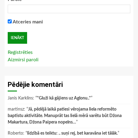
Atceries mani
Reģistrēties
Aizmirsi paroli
Pēdējie komentāri
Janis Karklins
: “
"Gluži kā gājiens uz Aglonu.."
”
martinsz
: “
Jā, pēdējā laikā patiesi vērojama liela reformēto
baptistu aktivitāte. Manuprāt tas lielā mērā varētu būt Džona
Makartura, Džona Paipera nopelns…
”
Roberto
: “
līdzībā es teiktu: .. suņi rej, bet karavāna iet tālāk.
”