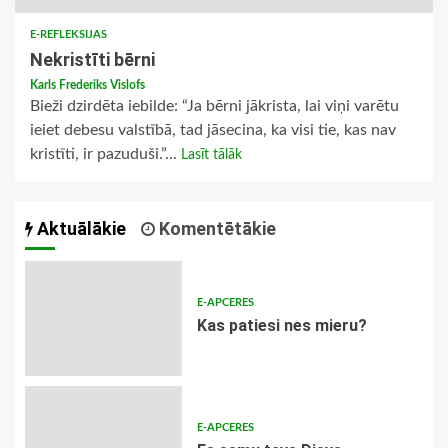
E-REFLEKSIJAS
Nekristīti bērni
Karls Frederiks Vislofs
Bieži dzirdēta iebilde: “Ja bērni jākrista, lai viņi varētu
ieiet debesu valstībā, tad jāsecina, ka visi tie, kas nav
kristīti, ir pazuduši.”...
Lasīt tālāk
Aktuālākie
Komentētākie
E-APCERES
​Kas patiesi nes mieru?
E-APCERES