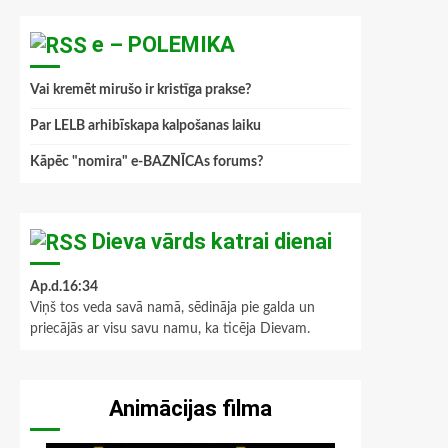
e – POLEMIKA
Vai kremēt mirušo ir kristīga prakse?
Par LELB arhibīskapa kalpošanas laiku
Kāpēc "nomira" e-BAZNĪCAs forums?
Dieva vārds katrai dienai
Ap.d.16:34
Viņš tos veda savā namā, sēdināja pie galda un
priecājās ar visu savu namu, ka ticēja Dievam.
Animācijas filma