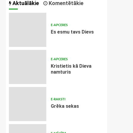
Aktuālākie
Komentētākie
E-APCERES
Es esmu tavs Dievs
E-APCERES
Kristietis kā Dieva
namturis
E-RAKSTI
Grēka sekas