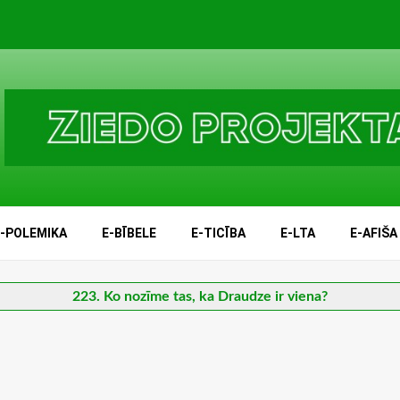
E-POLEMIKA
E-BĪBELE
E-TICĪBA
E-LTA
E-AFIŠA
223. Ko nozīme tas, ka Draudze ir viena?