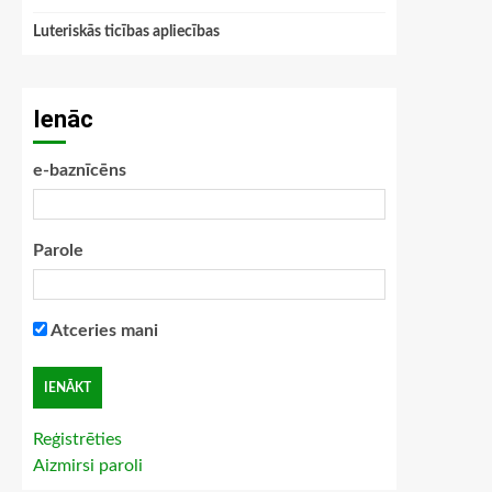
Luteriskās ticības apliecības
Ienāc
e-baznīcēns
Parole
Atceries mani
Reģistrēties
Aizmirsi paroli