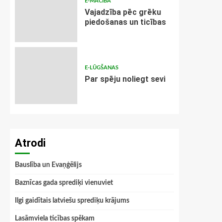
E-MĀCĪBA
Vajadzība pēc grēku
piedošanas un ticības
E-LŪGŠANAS
Par spēju noliegt sevi
Atrodi
Bauslība un Evaņģēlijs
Baznīcas gada sprediķi vienuviet
Ilgi gaidītais latviešu sprediķu krājums
Lasāmviela ticības spēkam