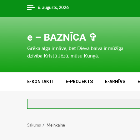
Skip
6. augusts, 2026
to
content
e – BAZNĪCA ✞
Grēka alga ir nāve, bet Dieva balva ir mūžīga
dzīvība Kristū Jēzū, mūsu Kungā.
E-KONTAKTI
E-PROJEKTS
E-ARHĪVS
Sākums
Melnkalne