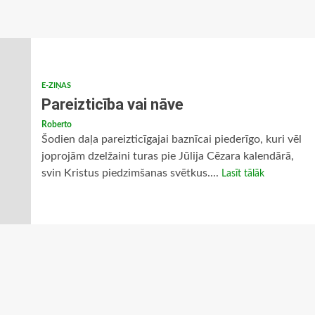
E-ZIŅAS
Pareizticība vai nāve
Roberto
Šodien daļa pareizticīgajai baznīcai piederīgo, kuri vēl
joprojām dzelžaini turas pie Jūlija Cēzara kalendārā,
svin Kristus piedzimšanas svētkus....
Lasīt tālāk