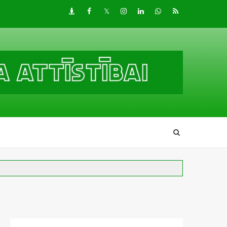
Draugiem
Facebook
Twitter
Instagram
LinkedIn
whatsapp
RSS