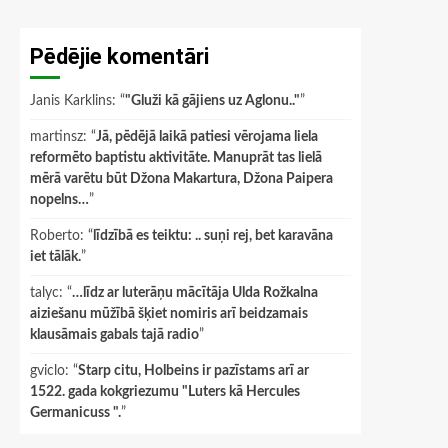
Pēdējie komentāri
Janis Karklins
: “
"Gluži kā gājiens uz Aglonu.."
”
martinsz
: “
Jā, pēdējā laikā patiesi vērojama liela
reformēto baptistu aktivitāte. Manuprāt tas lielā
mērā varētu būt Džona Makartura, Džona Paipera
nopelns…
”
Roberto
: “
līdzībā es teiktu: .. suņi rej, bet karavāna
iet tālāk.
”
talyc
: “
…līdz ar luterāņu mācītāja Ulda Rožkalna
aiziešanu mūžībā šķiet nomiris arī beidzamais
klausāmais gabals tajā radio
”
gviclo
: “
Starp citu, Holbeins ir pazīstams arī ar
1522. gada kokgriezumu "Luters kā Hercules
Germanicuss ".
”