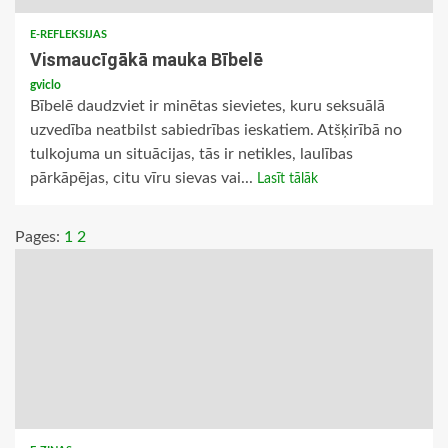
E-REFLEKSIJAS
Vismaucīgākā mauka Bībelē
gviclo
Bībelē daudzviet ir minētas sievietes, kuru seksuālā
uzvedība neatbilst sabiedrības ieskatiem. Atšķirībā no
tulkojuma un situācijas, tās ir netikles, laulības
pārkāpējas, citu vīru sievas vai...
Lasīt tālāk
Pages:
1
2