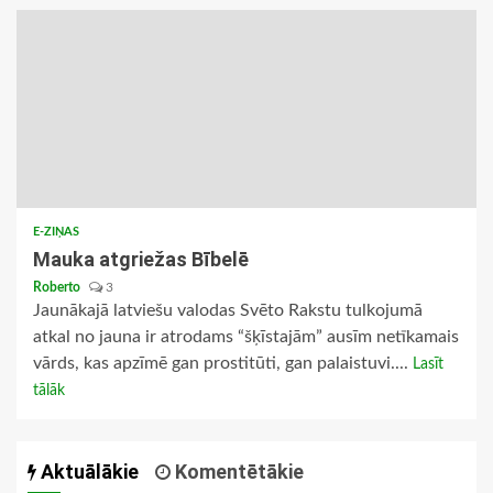
E-ZIŅAS
Mauka atgriežas Bībelē
Roberto
3
Jaunākajā latviešu valodas Svēto Rakstu tulkojumā
atkal no jauna ir atrodams “šķīstajām” ausīm netīkamais
vārds, kas apzīmē gan prostitūti, gan palaistuvi....
Lasīt
tālāk
Aktuālākie
Komentētākie