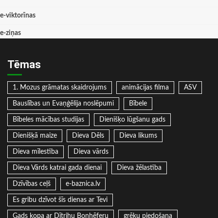
e-viktorīnas
e-ziņas
Tēmas
1. Mozus grāmatas skaidrojums
animācijas filma
ASV
Bauslības un Evaņģēlija noslēpumi
Bībele
Bībeles mācības studijas
Dienišķo lūgšanu gads
Dienišķā maize
Dieva Dēls
Dieva likums
Dieva mīlestība
Dieva vārds
Dieva Vārds katrai gada dienai
Dieva žēlastība
Dzīvības ceļš
e-baznica.lv
Es gribu dzīvot šīs dienas ar Tevi
Gads kopa ar Dītrihu Bonhēferu
grēku piedošana