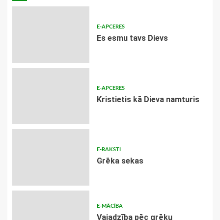
E-APCERES
Es esmu tavs Dievs
E-APCERES
Kristietis kā Dieva namturis
E-RAKSTI
Grēka sekas
E-MĀCĪBA
Vajadzība pēc grēku