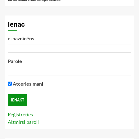
Ienāc
e-baznīcēns
Parole
Atceries mani
Reģistrēties
Aizmirsi paroli