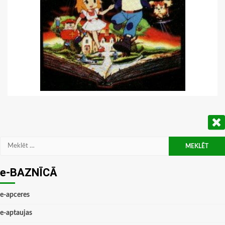
Meklēt:
e-BAZNĪCĀ
e-apceres
e-aptaujas