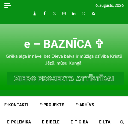
Skip
6. augusts, 2026
to
Draugiem
Facebook
Twitter
Instagram
LinkedIn
whatsapp
RSS
content
e – BAZNĪCA ✞
Grēka alga ir nāve, bet Dieva balva ir mūžīga dzīvība Kristū
Jēzū, mūsu Kungā.
E-KONTAKTI
E-PROJEKTS
E-ARHĪVS
E-POLEMIKA
E-BĪBELE
E-TICĪBA
E-LTA