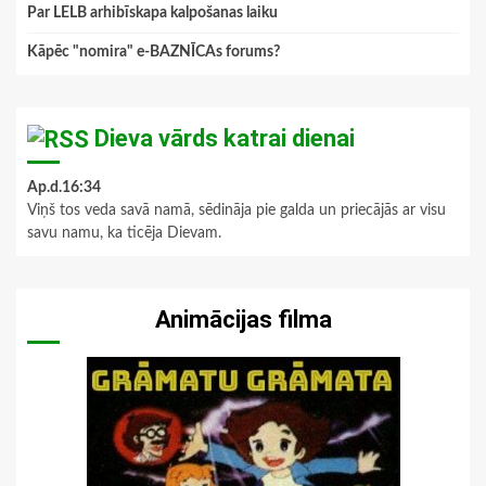
Par LELB arhibīskapa kalpošanas laiku
Kāpēc "nomira" e-BAZNĪCAs forums?
Dieva vārds katrai dienai
Ap.d.16:34
Viņš tos veda savā namā, sēdināja pie galda un priecājās ar visu
savu namu, ka ticēja Dievam.
Animācijas filma