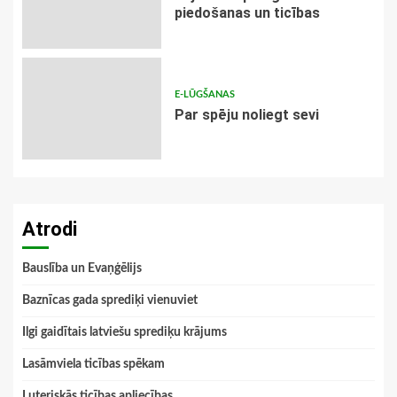
piedošanas un ticības
E-LŪGŠANAS
Par spēju noliegt sevi
Atrodi
Bauslība un Evaņģēlijs
Baznīcas gada sprediķi vienuviet
Ilgi gaidītais latviešu sprediķu krājums
Lasāmviela ticības spēkam
Luteriskās ticības apliecības