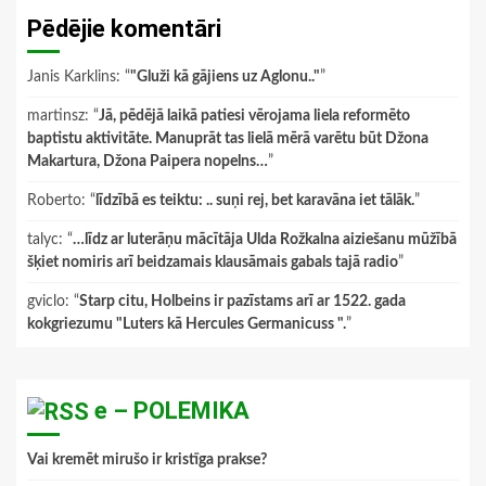
Pēdējie komentāri
Janis Karklins
: “
"Gluži kā gājiens uz Aglonu.."
”
martinsz
: “
Jā, pēdējā laikā patiesi vērojama liela reformēto
baptistu aktivitāte. Manuprāt tas lielā mērā varētu būt Džona
Makartura, Džona Paipera nopelns…
”
Roberto
: “
līdzībā es teiktu: .. suņi rej, bet karavāna iet tālāk.
”
talyc
: “
…līdz ar luterāņu mācītāja Ulda Rožkalna aiziešanu mūžībā
šķiet nomiris arī beidzamais klausāmais gabals tajā radio
”
gviclo
: “
Starp citu, Holbeins ir pazīstams arī ar 1522. gada
kokgriezumu "Luters kā Hercules Germanicuss ".
”
e – POLEMIKA
Vai kremēt mirušo ir kristīga prakse?