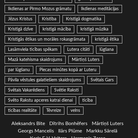
Ikdienas ar Pirmo Mozus grāmatu
Ikdienas meditācijas
Jēzus Kristus
Kristība
Kristīgā dogmatika
Kristīgā dzīve
kristīgā mācība
kristīgā mūzika
Kristīgās ētikas un morāles rokasgrāmata
kristīgā ētika
Lasāmviela ticības spēkam
Lutera citāti
lūgšana
Mazā katehisma skaidrojums
Mārtiņš Luters
par lūgšanu
Piecas minūtes kopā ar Luteru
Pāvila vēstules galatiešiem skaidrojums
Svētais Gars
Svētais Vakarēdiens
Svētie Raksti
Svēto Rakstu apceres katrai dienai
ticība
ticības realitāte
Tēvreize
velns
Aleksandrs Bite
Dītrihs Bonhēfers
Mārtiņš Luters
Georgs Mancelis
Ilārs Plūme
Markku Särelä