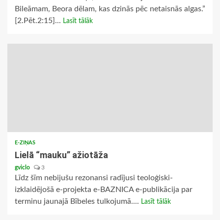
Bileāmam, Beora dēlam, kas dzinās pēc netaisnās algas.”
[2.Pēt.2:15]...
Lasīt tālāk
E-ZIŅAS
Lielā “mauku” ažiotāža
gviclo
3
Līdz šīm nebijušu rezonansi radījusi teoloģiski-
izklaidējošā e-projekta e-BAZNICA e-publikācija par
terminu jaunajā Bībeles tulkojumā....
Lasīt tālāk