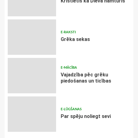
Kristietis kā Dieva namturis
E-RAKSTI
Grēka sekas
E-MĀCĪBA
Vajadzība pēc grēku
piedošanas un ticības
E-LŪGŠANAS
Par spēju noliegt sevi