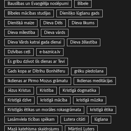
Bauslības un Evaņģēlija noslēpumi
Bībele
Bībeles mācības studijas
Dienišķo lūgšanu gads
Dienišķā maize
Dieva Dēls
Dieva likums
Dieva mīlestība
Dieva vārds
Dieva Vārds katrai gada dienai
Dieva žēlastība
Dzīvības ceļš
e-baznica.lv
Es gribu dzīvot šīs dienas ar Tevi
Gads kopa ar Dītrihu Bonhēferu
grēku piedošana
Ikdienas ar Pirmo Mozus grāmatu
Ikdienas meditācijas
Jēzus Kristus
Kristība
Kristīgā dogmatika
Kristīgā dzīve
kristīgā mācība
kristīgā mūzika
Kristīgās ētikas un morāles rokasgrāmata
kristīgā ētika
Lasāmviela ticības spēkam
Lutera citāti
lūgšana
Mazā katehisma skaidrojums
Mārtiņš Luters