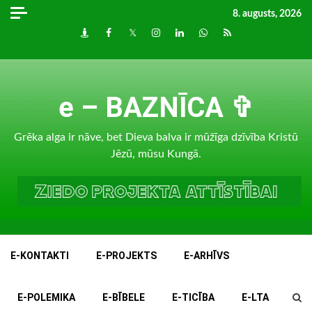
Skip
8. augusts, 2026
to
Draugiem
Facebook
Twitter
Instagram
LinkedIn
whatsapp
RSS
content
e – BAZNĪCA ✞
Grēka alga ir nāve, bet Dieva balva ir mūžīga dzīvība Kristū
Jēzū, mūsu Kungā.
E-KONTAKTI
E-PROJEKTS
E-ARHĪVS
E-POLEMIKA
E-BĪBELE
E-TICĪBA
E-LTA