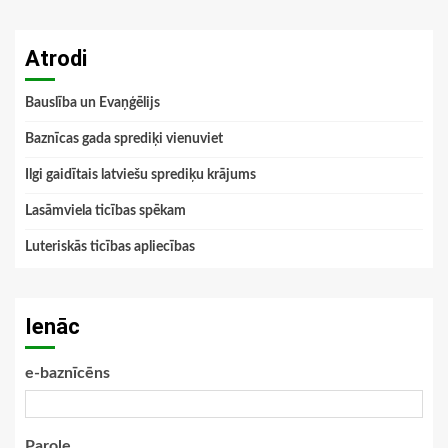
Atrodi
Bauslība un Evaņģēlijs
Baznīcas gada sprediķi vienuviet
Ilgi gaidītais latviešu sprediķu krājums
Lasāmviela ticības spēkam
Luteriskās ticības apliecības
Ienāc
e-baznīcēns
Parole