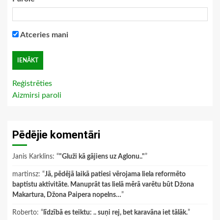
Atceries mani
Reģistrēties
Aizmirsi paroli
Pēdējie komentāri
Janis Karklins
: “
"Gluži kā gājiens uz Aglonu.."
”
martinsz
: “
Jā, pēdējā laikā patiesi vērojama liela reformēto
baptistu aktivitāte. Manuprāt tas lielā mērā varētu būt Džona
Makartura, Džona Paipera nopelns…
”
Roberto
: “
līdzībā es teiktu: .. suņi rej, bet karavāna iet tālāk.
”