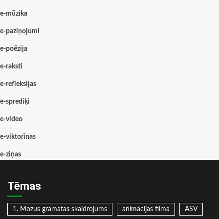
e-mūzika
e-paziņojumi
e-poēzija
e-raksti
e-refleksijas
e-sprediķi
e-video
e-viktorīnas
e-ziņas
Tēmas
1. Mozus grāmatas skaidrojums
animācijas filma
ASV