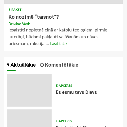
E-RAKSTI
Ko nozīmē “taisnot”?
Dzīvības Vārds
Iesaistīti nopietnā cīņā ar katoļu teologiem, pirmie
luterāņi, būdami pakļauti vajāšanām un nāves
briesmām, rakstīja:...
Lasīt tālāk
Aktuālākie
Komentētākie
E-APCERES
Es esmu tavs Dievs
E-APCERES