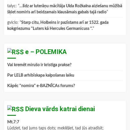
talyc
: “
…līdz ar luterāņu mācītāja Ulda Rožkalna aiziešanu mūžībā
šķiet nomiris arī beidzamais klausāmais gabals tajā radio
”
gviclo
: “
Starp citu, Holbeins ir pazīstams arī ar 1522. gada
kokgriezumu "Luters kā Hercules Germanicuss ".
”
e – POLEMIKA
Vai kremēt mirušo ir kristīga prakse?
Par LELB arhibīskapa kalpošanas laiku
Kāpēc "nomira" e-BAZNĪCAs forums?
Dieva vārds katrai dienai
Mt.7:7
Lūdziet, tad jums taps dots; meklējiet, tad jūs atradīsit;