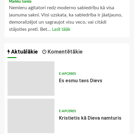
Markku Särelä
Nemieru aģitatori redz moderno sabiedrību kā visa
ļaunuma sakni. Viņi uzskata, ka sabiedrība ir jāatjauno,
demoralizējot un sagraujot visu veco, vai citādi
stājoties pretī. Bet...
Lasīt tālāk
Aktuālākie
Komentētākie
E-APCERES
Es esmu tavs Dievs
E-APCERES
Kristietis kā Dieva namturis