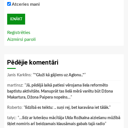
Atceries mani
Reģistrēties
Aizmirsi paroli
Pēdējie komentāri
Janis Karklins
: “
"Gluži kā gājiens uz Aglonu.."
”
martinsz
: “
Jā, pēdējā laikā patiesi vērojama liela reformēto
baptistu aktivitāte. Manuprāt tas lielā mērā varētu būt Džona
Makartura, Džona Paipera nopelns…
”
Roberto
: “
līdzībā es teiktu: .. suņi rej, bet karavāna iet tālāk.
”
talyc
: “
…līdz ar luterāņu mācītāja Ulda Rožkalna aiziešanu mūžībā
šķiet nomiris arī beidzamais klausāmais gabals tajā radio
”