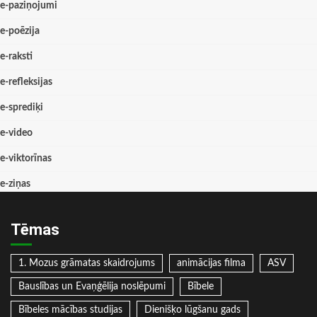
e-paziņojumi
e-poēzija
e-raksti
e-refleksijas
e-sprediķi
e-video
e-viktorīnas
e-ziņas
Tēmas
1. Mozus grāmatas skaidrojums
animācijas filma
ASV
Bauslības un Evaņģēlija noslēpumi
Bībele
Bībeles mācības studijas
Dienišķo lūgšanu gads