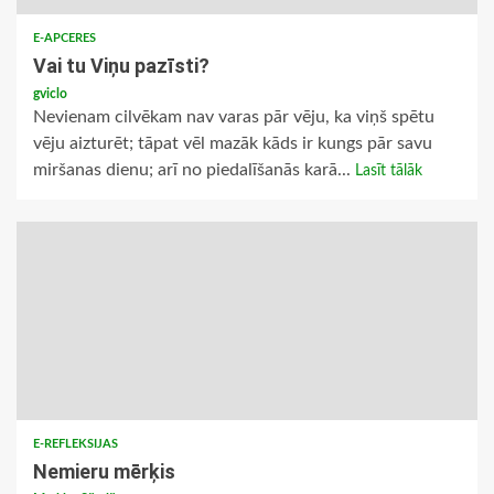
E-APCERES
Vai tu Viņu pazīsti?
gviclo
Nevienam cilvēkam nav varas pār vēju, ka viņš spētu
vēju aizturēt; tāpat vēl mazāk kāds ir kungs pār savu
miršanas dienu; arī no piedalīšanās karā...
Lasīt tālāk
E-REFLEKSIJAS
Nemieru mērķis