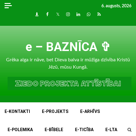
Skip
6. augusts, 2026
to
Draugiem
Facebook
Twitter
Instagram
LinkedIn
whatsapp
RSS
content
e – BAZNĪCA ✞
Grēka alga ir nāve, bet Dieva balva ir mūžīga dzīvība Kristū
Jēzū, mūsu Kungā.
E-KONTAKTI
E-PROJEKTS
E-ARHĪVS
E-POLEMIKA
E-BĪBELE
E-TICĪBA
E-LTA