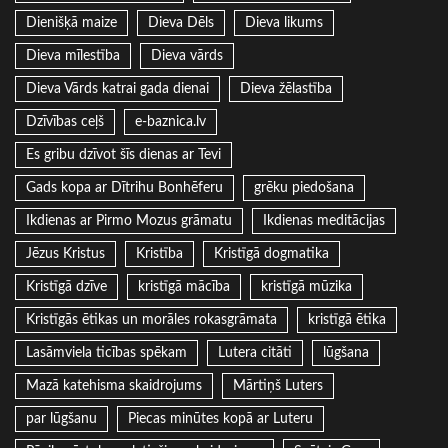
Dienišķā maize
Dieva Dēls
Dieva likums
Dieva mīlestība
Dieva vārds
Dieva Vārds katrai gada dienai
Dieva žēlastība
Dzīvības ceļš
e-baznica.lv
Es gribu dzīvot šīs dienas ar Tevi
Gads kopa ar Dītrihu Bonhēferu
grēku piedošana
Ikdienas ar Pirmo Mozus grāmatu
Ikdienas meditācijas
Jēzus Kristus
Kristība
Kristīgā dogmatika
Kristīgā dzīve
kristīgā mācība
kristīgā mūzika
Kristīgās ētikas un morāles rokasgrāmata
kristīgā ētika
Lasāmviela ticības spēkam
Lutera citāti
lūgšana
Mazā katehisma skaidrojums
Mārtiņš Luters
par lūgšanu
Piecas minūtes kopā ar Luteru