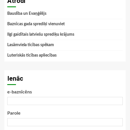
Atrodi
Bauslība un Evaņģēlijs
Baznīcas gada sprediķi vienuviet
Ilgi gaidītais latviešu sprediķu krājums
Lasāmviela ticības spēkam
Luteriskās ticības apliecības
Ienāc
e-baznīcēns
Parole