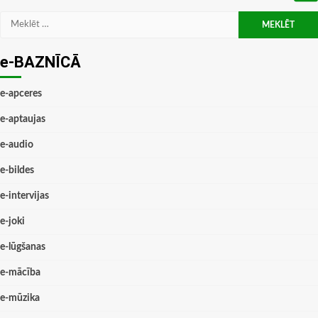
Meklēt:
e-BAZNĪCĀ
e-apceres
e-aptaujas
e-audio
e-bildes
e-intervijas
e-joki
e-lūgšanas
e-mācība
e-mūzika