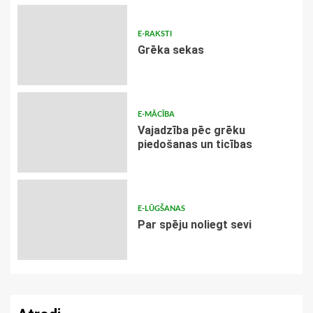
E-RAKSTI
Grēka sekas
E-MĀCĪBA
Vajadzība pēc grēku
piedošanas un ticības
E-LŪGŠANAS
Par spēju noliegt sevi