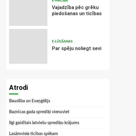
E-MĀCĪBA
Vajadzība pēc grēku
piedošanas un ticības
E-LŪGŠANAS
Par spēju noliegt sevi
Atrodi
Bauslība un Evaņģēlijs
Baznīcas gada sprediķi vienuviet
Ilgi gaidītais latviešu sprediķu krājums
Lasāmviela ticības spēkam