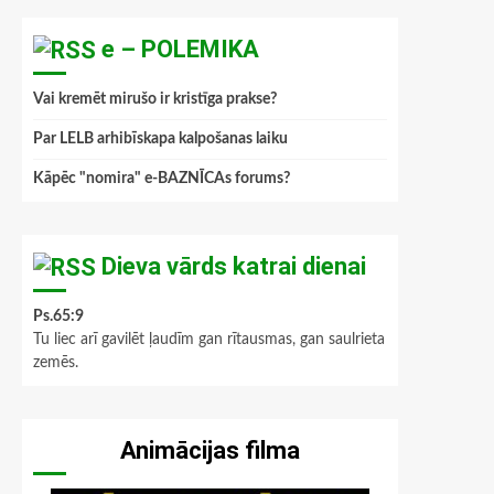
e – POLEMIKA
Vai kremēt mirušo ir kristīga prakse?
Par LELB arhibīskapa kalpošanas laiku
Kāpēc "nomira" e-BAZNĪCAs forums?
Dieva vārds katrai dienai
Ps.65:9
Tu liec arī gavilēt ļaudīm gan rītausmas, gan saulrieta
zemēs.
Animācijas filma