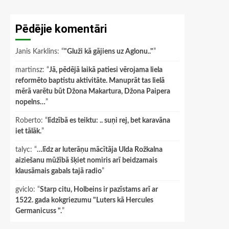
Pēdējie komentāri
Janis Karklins
: “
"Gluži kā gājiens uz Aglonu.."
”
martinsz
: “
Jā, pēdējā laikā patiesi vērojama liela
reformēto baptistu aktivitāte. Manuprāt tas lielā
mērā varētu būt Džona Makartura, Džona Paipera
nopelns…
”
Roberto
: “
līdzībā es teiktu: .. suņi rej, bet karavāna
iet tālāk.
”
talyc
: “
…līdz ar luterāņu mācītāja Ulda Rožkalna
aiziešanu mūžībā šķiet nomiris arī beidzamais
klausāmais gabals tajā radio
”
gviclo
: “
Starp citu, Holbeins ir pazīstams arī ar
1522. gada kokgriezumu "Luters kā Hercules
Germanicuss ".
”