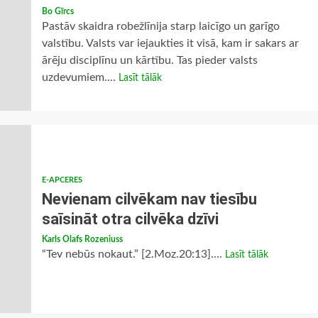
Bo Gīrcs
Pastāv skaidra robežlīnija starp laicīgo un garīgo
valstību. Valsts var iejaukties it visā, kam ir sakars ar
ārēju disciplīnu un kārtību. Tas pieder valsts
uzdevumiem....
Lasīt tālāk
E-APCERES
Nevienam cilvēkam nav tiesību
saīsināt otra cilvēka dzīvi
Karls Olafs Rozeniuss
“Tev nebūs nokaut.” [2.Moz.20:13]....
Lasīt tālāk