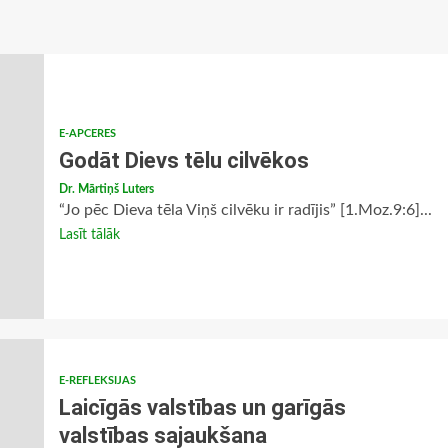
E-APCERES
Godāt Dievs tēlu cilvēkos
Dr. Mārtiņš Luters
“Jo pēc Dieva tēla Viņš cilvēku ir radījis” [1.Moz.9:6]...
Lasīt tālāk
E-REFLEKSIJAS
Laicīgās valstības un garīgās
valstības sajaukšana