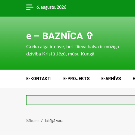
Skip
6. augusts, 2026
to
content
e – BAZNĪCA ✞
Grēka alga ir nāve, bet Dieva balva ir mūžīga
dzīvība Kristū Jēzū, mūsu Kungā.
E-KONTAKTI
E-PROJEKTS
E-ARHĪVS
Sākums
laicīgā vara