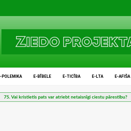
E-POLEMIKA
E-BĪBELE
E-TICĪBA
E-LTA
E-AFIŠA
75. Vai kristietis pats var atriebt netaisnīgi ciestu pārestību?