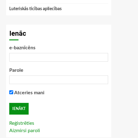
Luteriskās ticības apliecības
Ienāc
e-baznīcēns
Parole
Atceries mani
Reģistrēties
Aizmirsi paroli