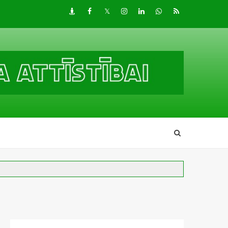
Draugiem
Facebook
Twitter
Instagram
LinkedIn
whatsapp
RSS