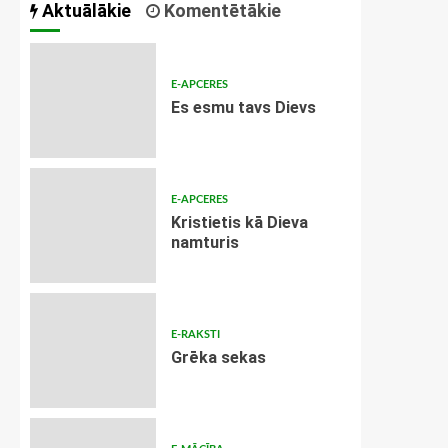
Aktuālākie
Komentētākie
E-APCERES
Es esmu tavs Dievs
E-APCERES
Kristietis kā Dieva
namturis
E-RAKSTI
Grēka sekas