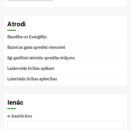
Atrodi
Bauslība un Evaņģēlijs
Baznīcas gada sprediķi vienuviet
Ilgi gaidītais latviešu sprediķu krājums
Lasāmviela ticības spēkam
Luteriskās ticības apliecības
Ienāc
e-baznīcēns