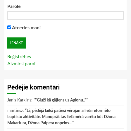
Parole
Atceries mani
Reģistrēties
Aizmirsi paroli
Pēdējie komentāri
Janis Karklins
: “
"Gluži kā gājiens uz Aglonu.."
”
martinsz
: “
Jā, pēdējā laikā patiesi vērojama liela reformēto
baptistu aktivitāte. Manuprāt tas lielā mērā varētu būt Džona
Makartura, Džona Paipera nopelns…
”