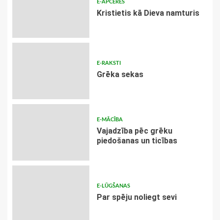
E-APCERES
Kristietis kā Dieva namturis
E-RAKSTI
Grēka sekas
E-MĀCĪBA
Vajadzība pēc grēku
piedošanas un ticības
E-LŪGŠANAS
Par spēju noliegt sevi