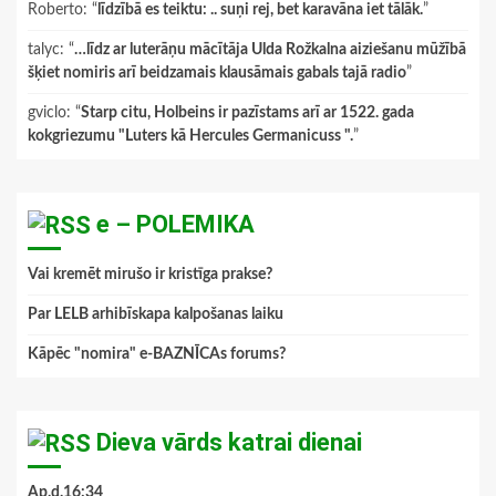
Roberto
: “
līdzībā es teiktu: .. suņi rej, bet karavāna iet tālāk.
”
talyc
: “
…līdz ar luterāņu mācītāja Ulda Rožkalna aiziešanu mūžībā
šķiet nomiris arī beidzamais klausāmais gabals tajā radio
”
gviclo
: “
Starp citu, Holbeins ir pazīstams arī ar 1522. gada
kokgriezumu "Luters kā Hercules Germanicuss ".
”
e – POLEMIKA
Vai kremēt mirušo ir kristīga prakse?
Par LELB arhibīskapa kalpošanas laiku
Kāpēc "nomira" e-BAZNĪCAs forums?
Dieva vārds katrai dienai
Ap.d.16:34