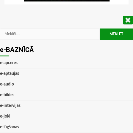
Meklēt:
e-BAZNĪCĀ
e-apceres
e-aptaujas
e-audio
e-bildes
e-intervijas
e-joki
e-lūgšanas