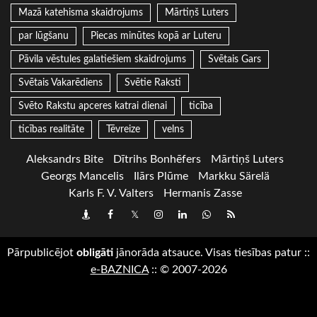
Mazā katehisma skaidrojums
Mārtiņš Luters
par lūgšanu
Piecas minūtes kopā ar Luteru
Pāvila vēstules galatiešiem skaidrojums
Svētais Gars
Svētais Vakarēdiens
Svētie Raksti
Svēto Rakstu apceres katrai dienai
ticība
ticības realitāte
Tēvreize
velns
Aleksandrs Bite
Dītrihs Bonhēfers
Mārtiņš Luters
Georgs Mancelis
Ilārs Plūme
Markku Särelä
Karls F. V. Valters
Hermanis Zasse
Draugiem
Facebook
Twitter
Instagram
LinkedIn
whatsapp
RSS
Pārpublicējot
obligāti
jānorāda atsauce. Visas tiesības patur
::
e-BAZNICA
::
© 2007-2026