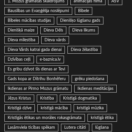
1. Mozus grāmatas skaidrojums
animācijas filma
ASV
Bauslības un Evaņģēlija noslēpumi
Bībele
Bībeles mācības studijas
Dienišķo lūgšanu gads
Dienišķā maize
Dieva Dēls
Dieva likums
Dieva mīlestība
Dieva vārds
Dieva Vārds katrai gada dienai
Dieva žēlastība
Dzīvības ceļš
e-baznica.lv
Es gribu dzīvot šīs dienas ar Tevi
Gads kopa ar Dītrihu Bonhēferu
grēku piedošana
Ikdienas ar Pirmo Mozus grāmatu
Ikdienas meditācijas
Jēzus Kristus
Kristība
Kristīgā dogmatika
Kristīgā dzīve
kristīgā mācība
kristīgā mūzika
Kristīgās ētikas un morāles rokasgrāmata
kristīgā ētika
Lasāmviela ticības spēkam
Lutera citāti
lūgšana