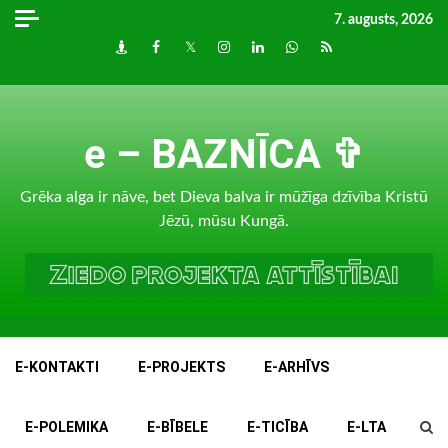
Skip
7. augusts, 2026
to
Draugiem
Facebook
Twitter
Instagram
LinkedIn
whatsapp
RSS
content
e – BAZNĪCA ✞
Grēka alga ir nāve, bet Dieva balva ir mūžīga dzīvība Kristū
Jēzū, mūsu Kungā.
E-KONTAKTI
E-PROJEKTS
E-ARHĪVS
E-POLEMIKA
E-BĪBELE
E-TICĪBA
E-LTA