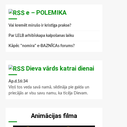
e – POLEMIKA
Vai kremēt mirušo ir kristīga prakse?
Par LELB arhibīskapa kalpošanas laiku
Kāpēc "nomira" e-BAZNĪCAs forums?
Dieva vārds katrai dienai
Ap.d.16:34
Viņš tos veda savā namā, sēdināja pie galda un
priecājās ar visu savu namu, ka ticēja Dievam.
Animācijas filma