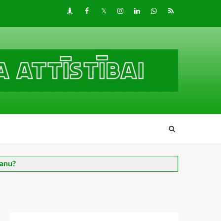
Draugiem
Facebook
Twitter
Instagram
LinkedIn
whatsapp
RSS
šanu?