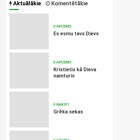
Aktuālākie
Komentētākie
E-APCERES
Es esmu tavs Dievs
E-APCERES
Kristietis kā Dieva
namturis
E-RAKSTI
Grēka sekas