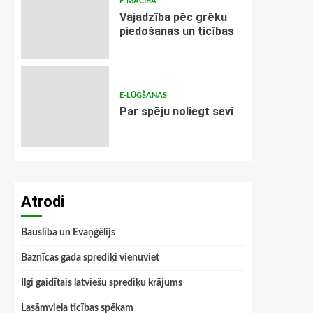
E-MĀCĪBA
Vajadzība pēc grēku
piedošanas un ticības
E-LŪGŠANAS
Par spēju noliegt sevi
Atrodi
Bauslība un Evaņģēlijs
Baznīcas gada sprediķi vienuviet
Ilgi gaidītais latviešu sprediķu krājums
Lasāmviela ticības spēkam