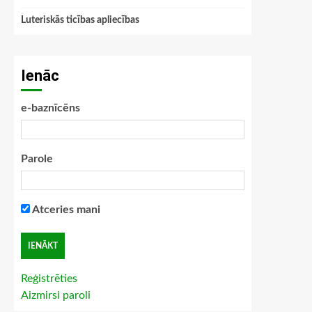
Luteriskās ticības apliecības
Ienāc
e-baznīcēns
Parole
Atceries mani
Reģistrēties
Aizmirsi paroli