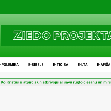
E-POLEMIKA
E-BĪBELE
E-TICĪBA
E-LTA
E-AFIŠA
 Ko Kristus ir atpircis un atbrīvojis ar savu rūgto ciešanu un mir