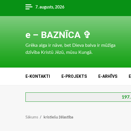
Skip
7. augusts, 2026
to
content
e – BAZNĪCA ✞
Grēka alga ir nāve, bet Dieva balva ir mūžīga
dzīvība Kristū Jēzū, mūsu Kungā.
E-KONTAKTI
E-PROJEKTS
E-ARHĪVS
197.
Sākums
kristiešu žēlastība