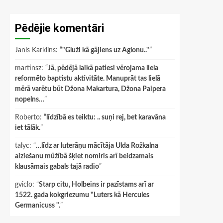
Pēdējie komentāri
Janis Karklins
: “
"Gluži kā gājiens uz Aglonu.."
”
martinsz
: “
Jā, pēdējā laikā patiesi vērojama liela
reformēto baptistu aktivitāte. Manuprāt tas lielā
mērā varētu būt Džona Makartura, Džona Paipera
nopelns…
”
Roberto
: “
līdzībā es teiktu: .. suņi rej, bet karavāna
iet tālāk.
”
talyc
: “
…līdz ar luterāņu mācītāja Ulda Rožkalna
aiziešanu mūžībā šķiet nomiris arī beidzamais
klausāmais gabals tajā radio
”
gviclo
: “
Starp citu, Holbeins ir pazīstams arī ar
1522. gada kokgriezumu "Luters kā Hercules
Germanicuss ".
”