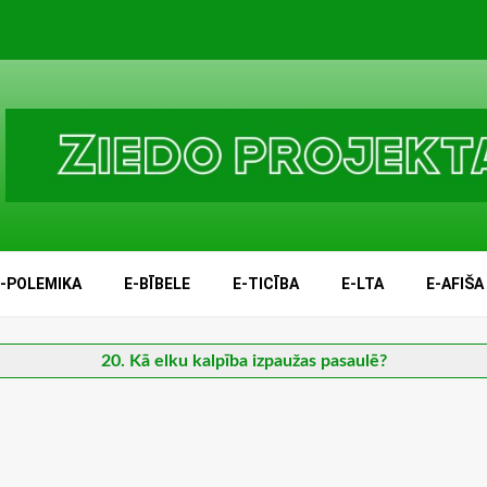
E-POLEMIKA
E-BĪBELE
E-TICĪBA
E-LTA
E-AFIŠA
20. Kā elku kalpība izpaužas pasaulē?