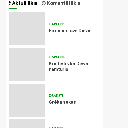
Aktuālākie
Komentētākie
E-APCERES
Es esmu tavs Dievs
E-APCERES
Kristietis kā Dieva
namturis
E-RAKSTI
Grēka sekas