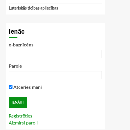
Luteriskās ticības apliecības
Ienāc
e-baznīcēns
Parole
Atceries mani
Reģistrēties
Aizmirsi paroli