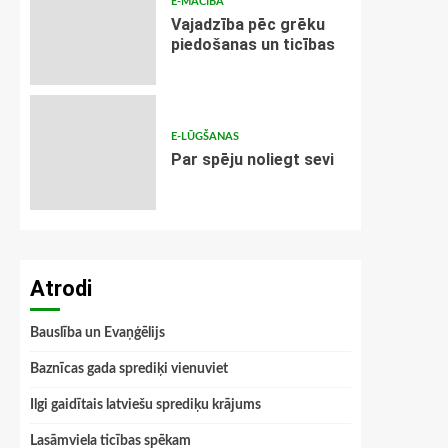
E-MĀCĪBA
Vajadzība pēc grēku
piedošanas un ticības
E-LŪGŠANAS
Par spēju noliegt sevi
Atrodi
Bauslība un Evaņģēlijs
Baznīcas gada sprediķi vienuviet
Ilgi gaidītais latviešu sprediķu krājums
Lasāmviela ticības spēkam