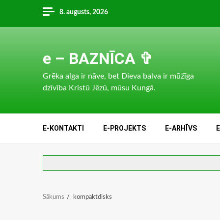
Skip
8. augusts, 2026
to
content
e – BAZNĪCA ✞
Grēka alga ir nāve, bet Dieva balva ir mūžīga
dzīvība Kristū Jēzū, mūsu Kungā.
E-KONTAKTI
E-PROJEKTS
E-ARHĪVS
Sākums
kompaktdisks