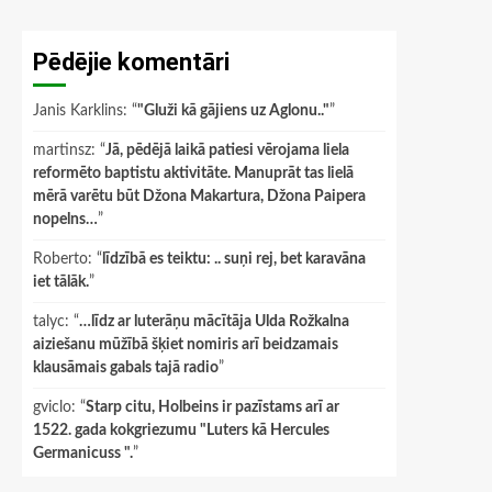
Pēdējie komentāri
Janis Karklins
: “
"Gluži kā gājiens uz Aglonu.."
”
martinsz
: “
Jā, pēdējā laikā patiesi vērojama liela
reformēto baptistu aktivitāte. Manuprāt tas lielā
mērā varētu būt Džona Makartura, Džona Paipera
nopelns…
”
Roberto
: “
līdzībā es teiktu: .. suņi rej, bet karavāna
iet tālāk.
”
talyc
: “
…līdz ar luterāņu mācītāja Ulda Rožkalna
aiziešanu mūžībā šķiet nomiris arī beidzamais
klausāmais gabals tajā radio
”
gviclo
: “
Starp citu, Holbeins ir pazīstams arī ar
1522. gada kokgriezumu "Luters kā Hercules
Germanicuss ".
”