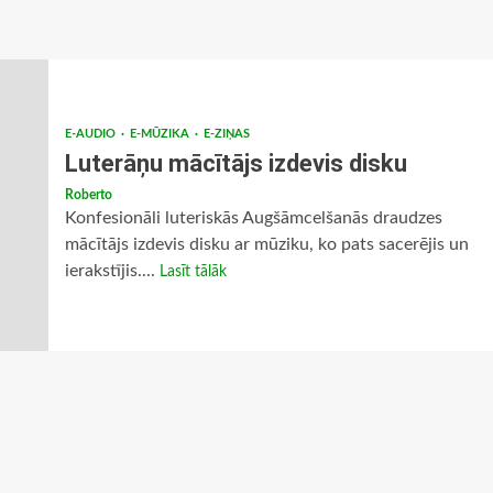
E-AUDIO
E-MŪZIKA
E-ZIŅAS
Luterāņu mācītājs izdevis disku
Roberto
Konfesionāli luteriskās Augšāmcelšanās draudzes
mācītājs izdevis disku ar mūziku, ko pats sacerējis un
ierakstījis....
Lasīt tālāk