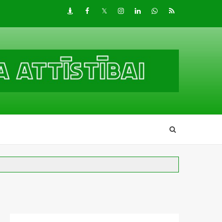
Draugiem
Facebook
Twitter
Instagram
LinkedIn
whatsapp
RSS