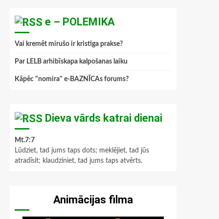
e – POLEMIKA
Vai kremēt mirušo ir kristīga prakse?
Par LELB arhibīskapa kalpošanas laiku
Kāpēc "nomira" e-BAZNĪCAs forums?
Dieva vārds katrai dienai
Mt.7:7
Lūdziet, tad jums taps dots; meklējiet, tad jūs
atradīsit; klaudziniet, tad jums taps atvērts.
Animācijas filma