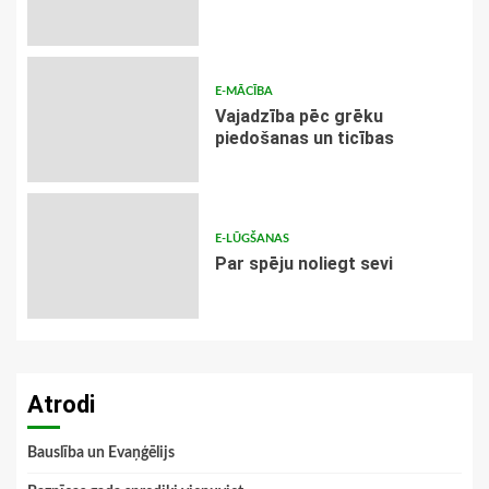
E-MĀCĪBA
Vajadzība pēc grēku
piedošanas un ticības
E-LŪGŠANAS
Par spēju noliegt sevi
Atrodi
Bauslība un Evaņģēlijs