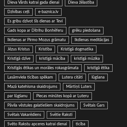
Dieva Vārds katrai gada dienai
Dieva žēlastība
Dzīvības ceļš
e-baznica.lv
Es gribu dzīvot šīs dienas ar Tevi
Gads kopa ar Dītrihu Bonhēferu
grēku piedošana
Ikdienas ar Pirmo Mozus grāmatu
Ikdienas meditācijas
Jēzus Kristus
Kristība
Kristīgā dogmatika
Kristīgā dzīve
kristīgā mācība
kristīgā mūzika
Kristīgās ētikas un morāles rokasgrāmata
kristīgā ētika
Lasāmviela ticības spēkam
Lutera citāti
lūgšana
Mazā katehisma skaidrojums
Mārtiņš Luters
par lūgšanu
Piecas minūtes kopā ar Luteru
Pāvila vēstules galatiešiem skaidrojums
Svētais Gars
Svētais Vakarēdiens
Svētie Raksti
Svēto Rakstu apceres katrai dienai
ticība