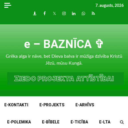
Skip
7. augusts, 2026
to
Draugiem
Facebook
Twitter
Instagram
LinkedIn
whatsapp
RSS
content
e – BAZNĪCA ✞
Grēka alga ir nāve, bet Dieva balva ir mūžīga dzīvība Kristū
Jēzū, mūsu Kungā.
E-KONTAKTI
E-PROJEKTS
E-ARHĪVS
E-POLEMIKA
E-BĪBELE
E-TICĪBA
E-LTA