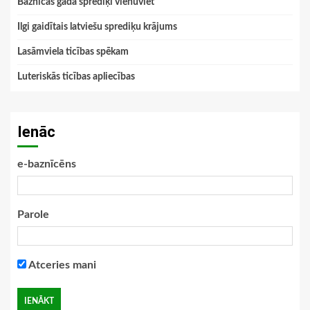
Baznīcas gada sprediķi vienuviet
Ilgi gaidītais latviešu sprediķu krājums
Lasāmviela ticības spēkam
Luteriskās ticības apliecības
Ienāc
e-baznīcēns
Parole
Atceries mani