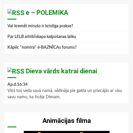
e – POLEMIKA
Vai kremēt mirušo ir kristīga prakse?
Par LELB arhibīskapa kalpošanas laiku
Kāpēc "nomira" e-BAZNĪCAs forums?
Dieva vārds katrai dienai
Ap.d.16:34
Viņš tos veda savā namā, sēdināja pie galda un priecājās ar visu
savu namu, ka ticēja Dievam.
Animācijas filma