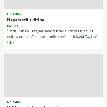
E-APCERES
Neparastā svētība
Bo Gīrcs
“Redzi, viņš ir likts, lai daudzi Israēlā kristu un daudzi
celtos, un par zīmi, kam runās pretī [..]” (Lk.2:34)...
Lasīt
tālāk
E-APCERES