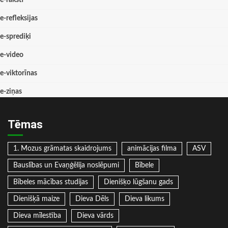
e-raksti
e-refleksijas
e-sprediķi
e-video
e-viktorīnas
e-ziņas
Tēmas
1. Mozus grāmatas skaidrojums
animācijas filma
ASV
Bauslības un Evaņģēlija noslēpumi
Bībele
Bībeles mācības studijas
Dienišķo lūgšanu gads
Dienišķā maize
Dieva Dēls
Dieva likums
Dieva mīlestība
Dieva vārds