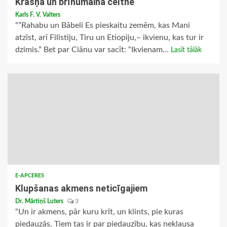
Krāšņa un brīnumaina celtne
Karls F. V. Valters
“”Rahabu un Bābeli Es pieskaitu zemēm, kas Mani
atzīst, arī Filistiju, Tiru un Etiopiju,– ikvienu, kas tur ir
dzimis.” Bet par Ciānu var sacīt: “Ikvienam...
Lasīt tālāk
E-APCERES
Klupšanas akmens neticīgajiem
Dr. Mārtiņš Luters
3
“Un ir akmens, pār kuru krīt, un klints, pie kuras
piedauzās. Tiem tas ir par piedauzību, kas neklausa