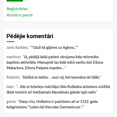
Reģistrēties
Aizmirsi paroli
Pēdējie komentāri
Janis Karklins
: “
"Gluži kā gājiens uz Aglonu.."
”
martinsz
: “
Jā, pēdējā laikā patiesi vērojama liela reformēto
baptistu aktivitāte. Manuprāt tas lielā mērā varētu būt Džona
Makartura, Džona Paipera nopelns…
”
Roberto
: “
līdzībā es teiktu: .. suņi rej, bet karavāna iet tālāk.
”
talyc
: “
…līdz ar luterāņu mācītāja Ulda Rožkalna aiziešanu mūžībā
šķiet nomiris arī beidzamais klausāmais gabals tajā radio
”
gviclo
: “
Starp citu, Holbeins ir pazīstams arī ar 1522. gada
kokgriezumu "Luters kā Hercules Germanicuss ".
”