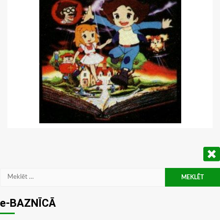
Meklēt:
e-BAZNĪCĀ