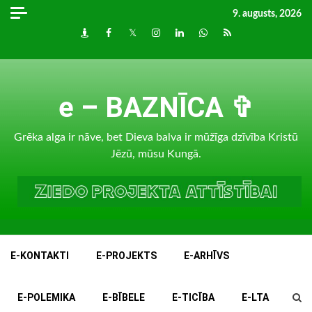
Skip
9. augusts, 2026
to
Draugiem
Facebook
Twitter
Instagram
LinkedIn
whatsapp
RSS
content
e – BAZNĪCA ✞
Grēka alga ir nāve, bet Dieva balva ir mūžīga dzīvība Kristū
Jēzū, mūsu Kungā.
E-KONTAKTI
E-PROJEKTS
E-ARHĪVS
E-POLEMIKA
E-BĪBELE
E-TICĪBA
E-LTA