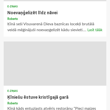
E-ZIŅAS
Noevaņģelizēt līdz nāvei
Roberto
Ķīnā seši Visuvarenā Dieva baznīcas locekļi brutālā
veidā mēģinājuši noevaņģelizēt kādu sievieti....
Lasīt tālāk
E-ZIŅAS
Ķīniešu ēstuve kristīgajā garā
Roberto
Ķīnā kāds entuziasts atvēris restorānu “Pieci maizes