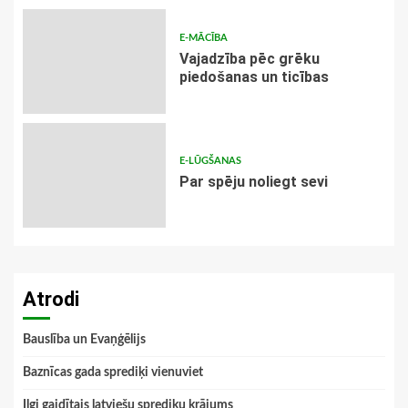
E-MĀCĪBA
Vajadzība pēc grēku
piedošanas un ticības
E-LŪGŠANAS
Par spēju noliegt sevi
Atrodi
Bauslība un Evaņģēlijs
Baznīcas gada sprediķi vienuviet
Ilgi gaidītais latviešu sprediķu krājums