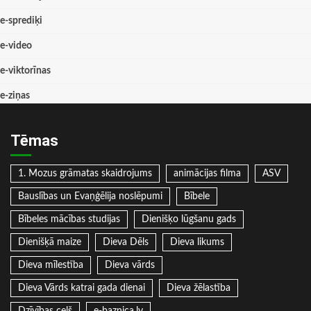
e-sprediķi
e-video
e-viktorīnas
e-ziņas
Tēmas
1. Mozus grāmatas skaidrojums
animācijas filma
ASV
Bauslības un Evaņģēlija noslēpumi
Bībele
Bībeles mācības studijas
Dienišķo lūgšanu gads
Dienišķā maize
Dieva Dēls
Dieva likums
Dieva mīlestība
Dieva vārds
Dieva Vārds katrai gada dienai
Dieva žēlastība