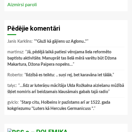
Aizmirsi paroli
Pēdējie komentāri
Janis Karklins
: “
"Gluži kā gājiens uz Aglonu.."
”
martinsz
: “
Jā, pēdējā laikā patiesi vērojama liela reformēto
baptistu aktivitāte. Manuprāt tas lielā mērā varētu būt Džona
Makartura, Džona Paipera nopelns…
”
Roberto
: “
līdzībā es teiktu: .. suņi rej, bet karavāna iet tālāk.
”
talyc
: “
…līdz ar luterāņu mācītāja Ulda Rožkalna aiziešanu mūžībā
šķiet nomiris arī beidzamais klausāmais gabals tajā radio
”
gviclo
: “
Starp citu, Holbeins ir pazīstams arī ar 1522. gada
kokgriezumu "Luters kā Hercules Germanicuss ".
”