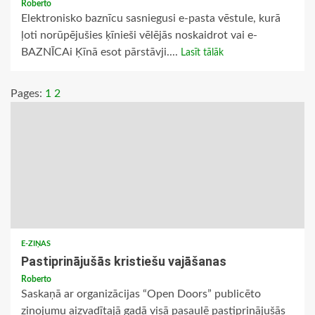
Roberto
Elektronisko baznīcu sasniegusi e-pasta vēstule, kurā
ļoti norūpējušies ķīnieši vēlējās noskaidrot vai e-
BAZNĪCAi Ķīnā esot pārstāvji....
Lasīt tālāk
Pages:
1
2
E-ZIŅAS
Pastiprinājušās kristiešu vajāšanas
Roberto
Saskaņā ar organizācijas “Open Doors” publicēto
ziņojumu aizvadītajā gadā visā pasaulē pastiprinājušās