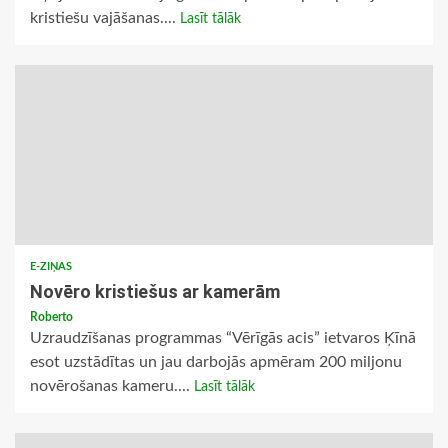
kristiešu vajāšanas....
Lasīt tālāk
E-ZIŅAS
Novēro kristiešus ar kamerām
Roberto
Uzraudzīšanas programmas “Vērīgās acis” ietvaros Ķīnā
esot uzstādītas un jau darbojās apmēram 200 miljonu
novērošanas kameru....
Lasīt tālāk