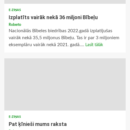
E-ZIŅAS
Izplatīts vairāk nekā 36 miljoni Bībeļu
Roberto
Nacionālās Bībeles biedrības 2022.gadā izplatījušas
vairāk nekā 35,5 miljonus Bībeļu. Tas ir par 3 miljoniem
eksemplāru vairāk nekā 2021. gadā....
Lasīt tālāk
E-ZIŅAS
Pat ķīnieši mums raksta