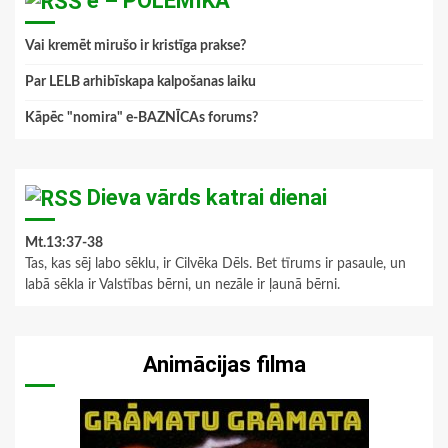
e – POLEMIKA
Vai kremēt mirušo ir kristīga prakse?
Par LELB arhibīskapa kalpošanas laiku
Kāpēc "nomira" e-BAZNĪCAs forums?
Dieva vārds katrai dienai
Mt.13:37-38
Tas, kas sēj labo sēklu, ir Cilvēka Dēls. Bet tīrums ir pasaule, un
labā sēkla ir Valstības bērni, un nezāle ir ļaunā bērni.
Animācijas filma