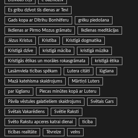
Dzīvības ceļš
e-baznica.lv
Es gribu dzīvot šīs dienas ar Tevi
Gads kopa ar Dītrihu Bonhēferu
grēku piedošana
Ikdienas ar Pirmo Mozus grāmatu
Ikdienas meditācijas
Jēzus Kristus
Kristība
Kristīgā dogmatika
Kristīgā dzīve
kristīgā mācība
kristīgā mūzika
Kristīgās ētikas un morāles rokasgrāmata
kristīgā ētika
Lasāmviela ticības spēkam
Lutera citāti
lūgšana
Mazā katehisma skaidrojums
Mārtiņš Luters
par lūgšanu
Piecas minūtes kopā ar Luteru
Pāvila vēstules galatiešiem skaidrojums
Svētais Gars
Svētais Vakarēdiens
Svētie Raksti
Svēto Rakstu apceres katrai dienai
ticība
ticības realitāte
Tēvreize
velns