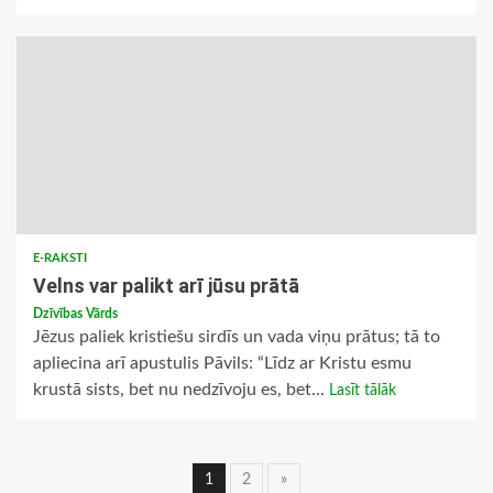
E-RAKSTI
Velns var palikt arī jūsu prātā
Dzīvības Vārds
Jēzus paliek kristiešu sirdīs un vada viņu prātus; tā to
apliecina arī apustulis Pāvils: “Līdz ar Kristu esmu
krustā sists, bet nu nedzīvoju es, bet...
Lasīt tālāk
Ziņu
1
2
»