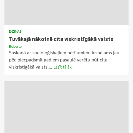
E-ZIŅAS
Tuvākajā nākotnē cita viskristīgākā valsts
Roberto
Saskaņā ar socioloģiskajiem pētījumiem iespējams jau
pēc piecpadsmit gadiem pasaulē varētu būt cita
viskristīgākā valsts....
Lasīt tālāk