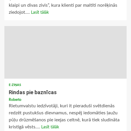
klaipi un divas zivis”, kura klienti par maltīti norēķinās
ziedojot....
Lasīt tālāk
E-ZIŅAS
Rindas pie baznīcas
Roberto
Rietumvalstu iedzīvotāji, kuri it pieraduši svētdienās
redzēt pustukšus dievnamus, nespēj iedomāties ļaužu
pūļu drūzmēšanos pie ieejas celtnē, kurā tiek sludināta
kristīgā vēsts....
Lasīt tālāk