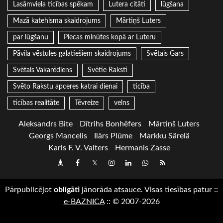
Lasāmviela ticības spēkam
Lutera citāti
lūgšana
Mazā katehisma skaidrojums
Mārtiņš Luters
par lūgšanu
Piecas minūtes kopā ar Luteru
Pāvila vēstules galatiešiem skaidrojums
Svētais Gars
Svētais Vakarēdiens
Svētie Raksti
Svēto Rakstu apceres katrai dienai
ticība
ticības realitāte
Tēvreize
velns
Aleksandrs Bite
Dītrihs Bonhēfers
Mārtiņš Luters
Georgs Mancelis
Ilārs Plūme
Markku Särelä
Karls F. V. Valters
Hermanis Zasse
Draugiem
Facebook
Twitter
Instagram
LinkedIn
whatsapp
RSS
Pārpublicējot
obligāti
jānorāda atsauce. Visas tiesības patur
::
e-BAZNICA
::
© 2007-2026