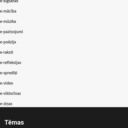
e-lūgšanas
e-mācība
e-mūzika
e-paziņojumi
e-poēzija
e-raksti
e-refleksijas
e-sprediķi
e-video
e-viktorīnas
e-ziņas
Tēmas