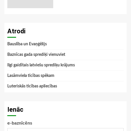
Atrodi
Bauslība un Evaņģēlijs
Baznīcas gada sprediķi vienuviet
Ilgi gaidītais latviešu sprediķu krājums
Lasāmviela ticības spēkam
Luteriskās ticības apliecības
Ienāc
e-baznīcēns