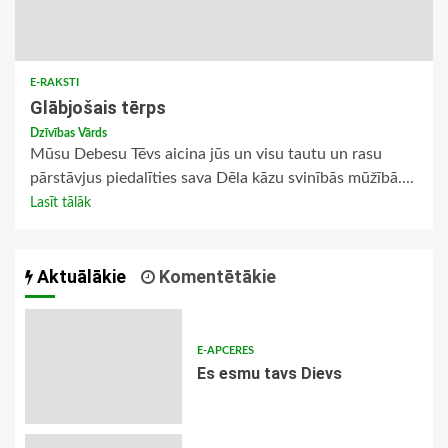
E-RAKSTI
Glābjošais tērps
Dzīvības Vārds
Mūsu Debesu Tēvs aicina jūs un visu tautu un rasu
pārstāvjus piedalīties sava Dēla kāzu svinībās mūžībā....
Lasīt tālāk
Aktuālākie
Komentētākie
E-APCERES
Es esmu tavs Dievs