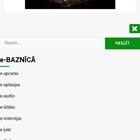
Meklēt:
e-BAZNĪCĀ
e-apceres
e-aptaujas
e-audio
e-bildes
e-intervijas
e-joki