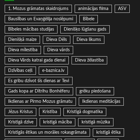
1. Mozus grāmatas skaidrojums
animācijas filma
ASV
Bauslības un Evaņģēlija noslēpumi
Bībele
Bībeles mācības studijas
Dienišķo lūgšanu gads
Dienišķā maize
Dieva Dēls
Dieva likums
Dieva mīlestība
Dieva vārds
Dieva Vārds katrai gada dienai
Dieva žēlastība
Dzīvības ceļš
e-baznica.lv
Es gribu dzīvot šīs dienas ar Tevi
Gads kopa ar Dītrihu Bonhēferu
grēku piedošana
Ikdienas ar Pirmo Mozus grāmatu
Ikdienas meditācijas
Jēzus Kristus
Kristība
Kristīgā dogmatika
Kristīgā dzīve
kristīgā mācība
kristīgā mūzika
Kristīgās ētikas un morāles rokasgrāmata
kristīgā ētika