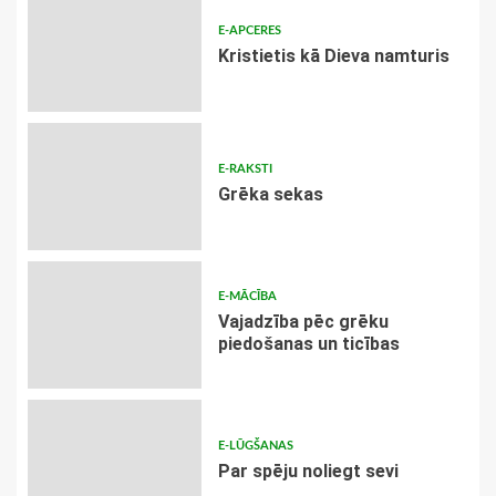
E-APCERES
Kristietis kā Dieva namturis
E-RAKSTI
Grēka sekas
E-MĀCĪBA
Vajadzība pēc grēku
piedošanas un ticības
E-LŪGŠANAS
Par spēju noliegt sevi