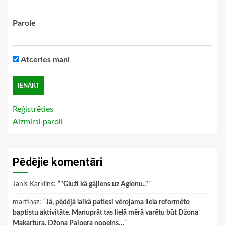
Parole
Atceries mani
Reģistrēties
Aizmirsi paroli
Pēdējie komentāri
Janis Karklins
: “
"Gluži kā gājiens uz Aglonu.."
”
martinsz
: “
Jā, pēdējā laikā patiesi vērojama liela reformēto
baptistu aktivitāte. Manuprāt tas lielā mērā varētu būt Džona
Makartura, Džona Paipera nopelns…
”