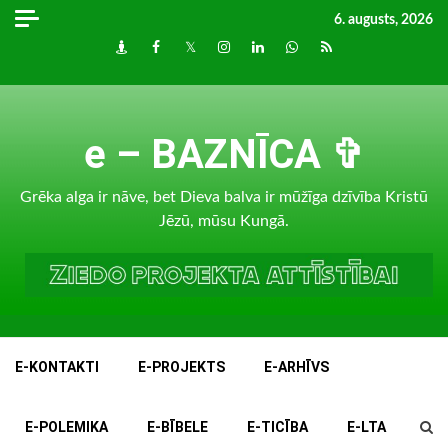
Skip
6. augusts, 2026
to
Draugiem
Facebook
Twitter
Instagram
LinkedIn
whatsapp
RSS
content
e – BAZNĪCA ✞
Grēka alga ir nāve, bet Dieva balva ir mūžīga dzīvība Kristū
Jēzū, mūsu Kungā.
E-KONTAKTI
E-PROJEKTS
E-ARHĪVS
E-POLEMIKA
E-BĪBELE
E-TICĪBA
E-LTA