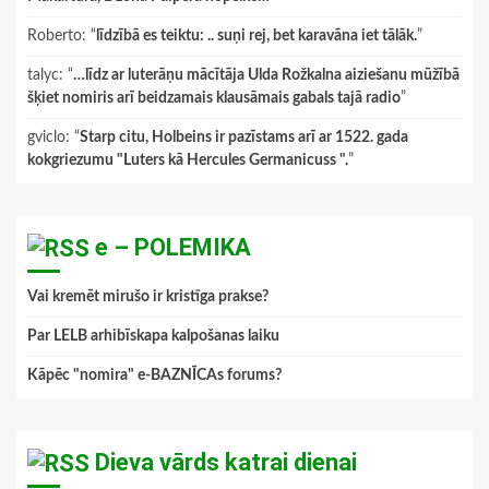
Roberto
: “
līdzībā es teiktu: .. suņi rej, bet karavāna iet tālāk.
”
talyc
: “
…līdz ar luterāņu mācītāja Ulda Rožkalna aiziešanu mūžībā
šķiet nomiris arī beidzamais klausāmais gabals tajā radio
”
gviclo
: “
Starp citu, Holbeins ir pazīstams arī ar 1522. gada
kokgriezumu "Luters kā Hercules Germanicuss ".
”
e – POLEMIKA
Vai kremēt mirušo ir kristīga prakse?
Par LELB arhibīskapa kalpošanas laiku
Kāpēc "nomira" e-BAZNĪCAs forums?
Dieva vārds katrai dienai