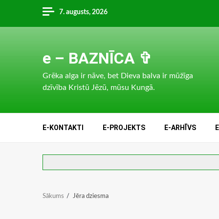
Skip
7. augusts, 2026
to
content
e – BAZNĪCA ✞
Grēka alga ir nāve, bet Dieva balva ir mūžīga
dzīvība Kristū Jēzū, mūsu Kungā.
E-KONTAKTI
E-PROJEKTS
E-ARHĪVS
Sākums
Jēra dziesma