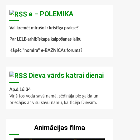
e – POLEMIKA
Vai kremēt mirušo ir kristīga prakse?
Par LELB arhibīskapa kalpošanas laiku
Kāpēc "nomira" e-BAZNĪCAs forums?
Dieva vārds katrai dienai
Ap.d.16:34
Viņš tos veda savā namā, sēdināja pie galda un
priecājās ar visu savu namu, ka ticēja Dievam.
Animācijas filma