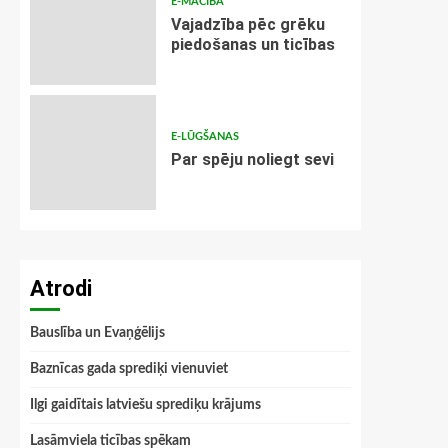
E-MĀCĪBA
Vajadzība pēc grēku
piedošanas un ticības
E-LŪGŠANAS
Par spēju noliegt sevi
Atrodi
Bauslība un Evaņģēlijs
Baznīcas gada sprediķi vienuviet
Ilgi gaidītais latviešu sprediķu krājums
Lasāmviela ticības spēkam