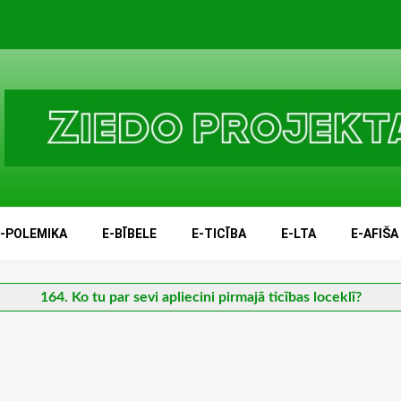
E-POLEMIKA
E-BĪBELE
E-TICĪBA
E-LTA
E-AFIŠA
164. Ko tu par sevi apliecini pirmajā ticības loceklī?