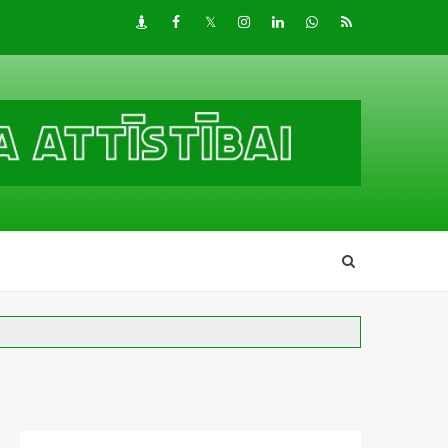
Draugiem
Facebook
Twitter
Instagram
LinkedIn
whatsapp
RSS