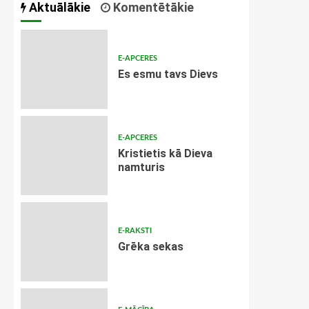
Aktuālākie
Komentētākie
E-APCERES
Es esmu tavs Dievs
E-APCERES
Kristietis kā Dieva
namturis
E-RAKSTI
Grēka sekas