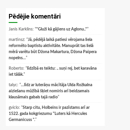
Pēdējie komentāri
Janis Karklins
: “
"Gluži kā gājiens uz Aglonu.."
”
martinsz
: “
Jā, pēdējā laikā patiesi vērojama liela
reformēto baptistu aktivitāte. Manuprāt tas lielā
mērā varētu būt Džona Makartura, Džona Paipera
nopelns…
”
Roberto
: “
līdzībā es teiktu: .. suņi rej, bet karavāna
iet tālāk.
”
talyc
: “
…līdz ar luterāņu mācītāja Ulda Rožkalna
aiziešanu mūžībā šķiet nomiris arī beidzamais
klausāmais gabals tajā radio
”
gviclo
: “
Starp citu, Holbeins ir pazīstams arī ar
1522. gada kokgriezumu "Luters kā Hercules
Germanicuss ".
”