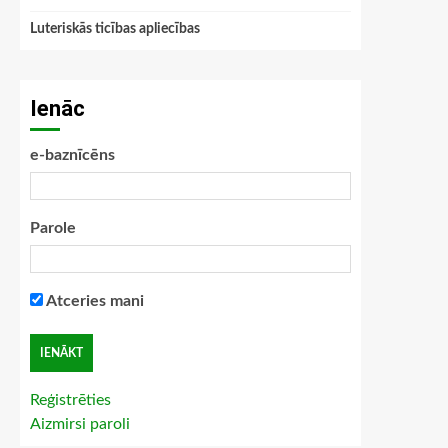
Luteriskās ticības apliecības
Ienāc
e-baznīcēns
Parole
Atceries mani
Reģistrēties
Aizmirsi paroli