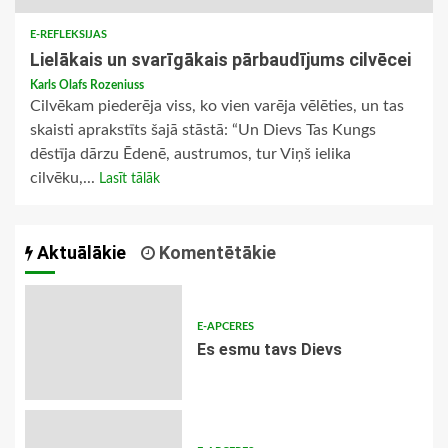
E-REFLEKSIJAS
Lielākais un svarīgākais pārbaudījums cilvēcei
Karls Olafs Rozeniuss
Cilvēkam piederēja viss, ko vien varēja vēlēties, un tas
skaisti aprakstīts šajā stāstā: “Un Dievs Tas Kungs
dēstīja dārzu Ēdenē, austrumos, tur Viņš ielika
cilvēku,...
Lasīt tālāk
Aktuālākie
Komentētākie
E-APCERES
Es esmu tavs Dievs