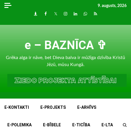
Skip
9. augusts, 2026
to
Draugiem
Facebook
Twitter
Instagram
LinkedIn
whatsapp
RSS
content
e – BAZNĪCA ✞
Grēka alga ir nāve, bet Dieva balva ir mūžīga dzīvība Kristū
Jēzū, mūsu Kungā.
E-KONTAKTI
E-PROJEKTS
E-ARHĪVS
E-POLEMIKA
E-BĪBELE
E-TICĪBA
E-LTA