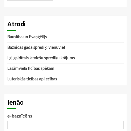
Atrodi
Bauslība un Evaņģēlijs
Baznīcas gada sprediķi vienuviet
Ilgi gaidītais latviešu sprediķu krājums
Lasāmviela ticības spēkam
Luteriskās ticības apliecības
Ienāc
e-baznīcēns