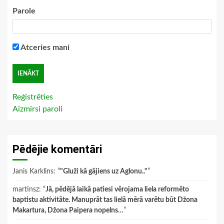
Parole
Atceries mani
Reģistrēties
Aizmirsi paroli
Pēdējie komentāri
Janis Karklins
: “
"Gluži kā gājiens uz Aglonu.."
”
martinsz
: “
Jā, pēdējā laikā patiesi vērojama liela reformēto
baptistu aktivitāte. Manuprāt tas lielā mērā varētu būt Džona
Makartura, Džona Paipera nopelns…
”