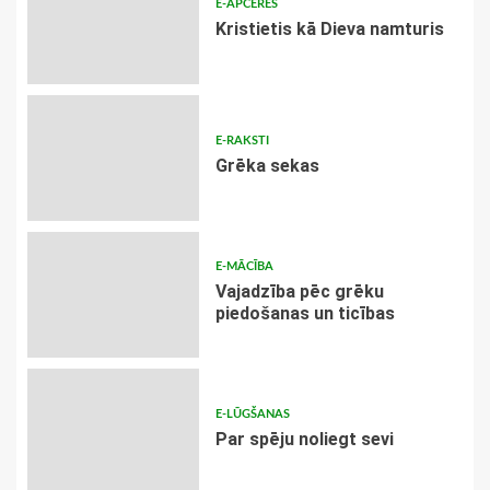
E-APCERES
Kristietis kā Dieva namturis
E-RAKSTI
Grēka sekas
E-MĀCĪBA
Vajadzība pēc grēku
piedošanas un ticības
E-LŪGŠANAS
Par spēju noliegt sevi