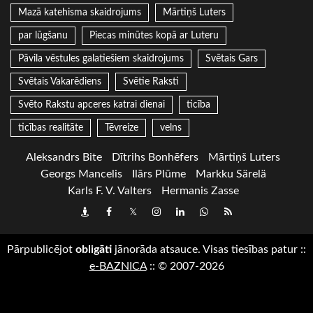
Mazā katehisma skaidrojums
Mārtiņš Luters
par lūgšanu
Piecas minūtes kopā ar Luteru
Pāvila vēstules galatiešiem skaidrojums
Svētais Gars
Svētais Vakarēdiens
Svētie Raksti
Svēto Rakstu apceres katrai dienai
ticība
ticības realitāte
Tēvreize
velns
Aleksandrs Bite
Dītrihs Bonhēfers
Mārtiņš Luters
Georgs Mancelis
Ilārs Plūme
Markku Särelä
Karls F. V. Valters
Hermanis Zasse
Draugiem
Facebook
Twitter
Instagram
LinkedIn
whatsapp
RSS
Pārpublicējot
obligāti
jānorāda atsauce. Visas tiesības patur
::
e-BAZNICA
::
© 2007-2026