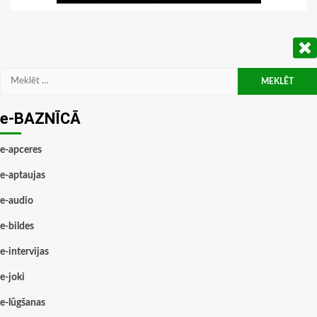
Meklēt:
e-BAZNĪCĀ
e-apceres
e-aptaujas
e-audio
e-bildes
e-intervijas
e-joki
e-lūgšanas