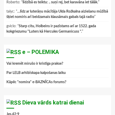
Roberto
: “
līdzībā es teiktu: .. suņi rej, bet karavāna iet tālāk.
”
talyc
: “
…līdz ar luterāņu mācītāja Ulda Rožkalna aiziešanu mūžībā
šķiet nomiris arī beidzamais klausāmais gabals tajā radio
”
gviclo
: “
Starp citu, Holbeins ir pazīstams arī ar 1522. gada
kokgriezumu "Luters kā Hercules Germanicuss ".
”
e – POLEMIKA
Vai kremēt mirušo ir kristīga prakse?
Par LELB arhibīskapa kalpošanas laiku
Kāpēc "nomira" e-BAZNĪCAs forums?
Dieva vārds katrai dienai
Jes.42:9