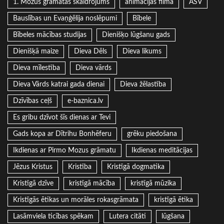
1. Mozus grāmatas skaidrojums
animācijas filma
ASV
Bauslības un Evaņģēlija noslēpumi
Bībele
Bībeles mācības studijas
Dienišķo lūgšanu gads
Dienišķā maize
Dieva Dēls
Dieva likums
Dieva mīlestība
Dieva vārds
Dieva Vārds katrai gada dienai
Dieva žēlastība
Dzīvības ceļš
e-baznica.lv
Es gribu dzīvot šīs dienas ar Tevi
Gads kopa ar Dītrihu Bonhēferu
grēku piedošana
Ikdienas ar Pirmo Mozus grāmatu
Ikdienas meditācijas
Jēzus Kristus
Kristība
Kristīgā dogmatika
Kristīgā dzīve
kristīgā mācība
kristīgā mūzika
Kristīgās ētikas un morāles rokasgrāmata
kristīgā ētika
Lasāmviela ticības spēkam
Lutera citāti
lūgšana