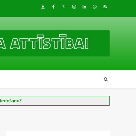
Draugiem
Facebook
Twitter
Instagram
LinkedIn
whatsapp
RSS
 piedošanu?