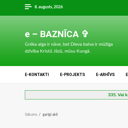
Skip
8. augusts, 2026
to
content
e – BAZNĪCA ✞
Grēka alga ir nāve, bet Dieva balva ir mūžīga
dzīvība Kristū Jēzū, mūsu Kungā.
E-KONTAKTI
E-PROJEKTS
E-ARHĪVS
335. Vai k
Sākums
garīgi akli