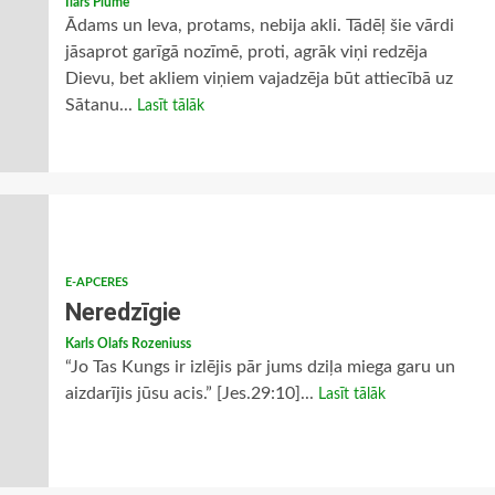
Ilārs Plūme
Ādams un Ieva, protams, nebija akli. Tādēļ šie vārdi
jāsaprot garīgā nozīmē, proti, agrāk viņi redzēja
Dievu, bet akliem viņiem vajadzēja būt attiecībā uz
Sātanu...
Lasīt tālāk
E-APCERES
Neredzīgie
Karls Olafs Rozeniuss
“Jo Tas Kungs ir izlējis pār jums dziļa miega garu un
aizdarījis jūsu acis.” [Jes.29:10]...
Lasīt tālāk