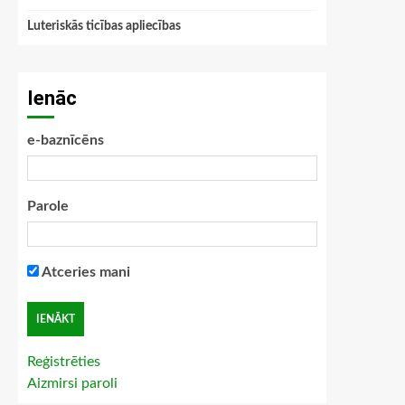
Luteriskās ticības apliecības
Ienāc
e-baznīcēns
Parole
Atceries mani
Reģistrēties
Aizmirsi paroli