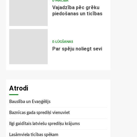
E-MĀCĪBA
Vajadzība pēc grēku
piedošanas un ticības
E-LŪGŠANAS
Par spēju noliegt sevi
Atrodi
Bauslība un Evaņģēlijs
Baznīcas gada sprediķi vienuviet
Ilgi gaidītais latviešu sprediķu krājums
Lasāmviela ticības spēkam