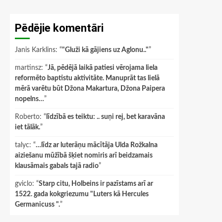
Pēdējie komentāri
Janis Karklins
: “
"Gluži kā gājiens uz Aglonu.."
”
martinsz
: “
Jā, pēdējā laikā patiesi vērojama liela
reformēto baptistu aktivitāte. Manuprāt tas lielā
mērā varētu būt Džona Makartura, Džona Paipera
nopelns…
”
Roberto
: “
līdzībā es teiktu: .. suņi rej, bet karavāna
iet tālāk.
”
talyc
: “
…līdz ar luterāņu mācītāja Ulda Rožkalna
aiziešanu mūžībā šķiet nomiris arī beidzamais
klausāmais gabals tajā radio
”
gviclo
: “
Starp citu, Holbeins ir pazīstams arī ar
1522. gada kokgriezumu "Luters kā Hercules
Germanicuss ".
”