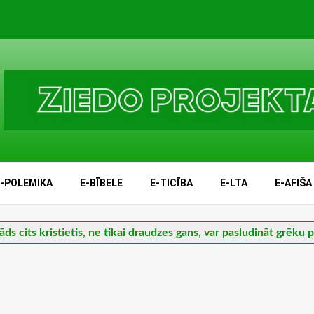
E-POLEMIKA
E-BĪBELE
E-TICĪBA
E-LTA
E-AFIŠA
āds cits kristietis, ne tikai draudzes gans, var pasludināt grēku