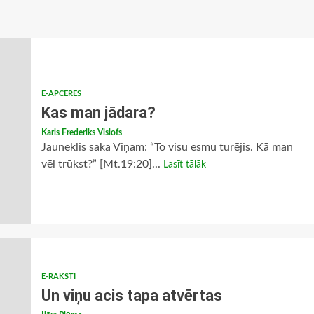
E-APCERES
Kas man jādara?
Karls Frederiks Vislofs
Jauneklis saka Viņam: “To visu esmu turējis. Kā man
vēl trūkst?” [Mt.19:20]...
Lasīt tālāk
E-RAKSTI
Un viņu acis tapa atvērtas