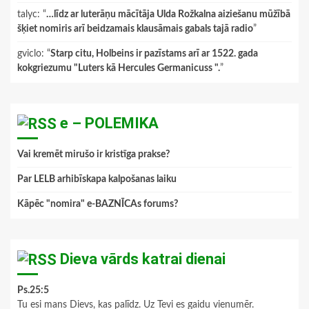
talyc
: “
…līdz ar luterāņu mācītāja Ulda Rožkalna aiziešanu mūžībā
šķiet nomiris arī beidzamais klausāmais gabals tajā radio
”
gviclo
: “
Starp citu, Holbeins ir pazīstams arī ar 1522. gada
kokgriezumu "Luters kā Hercules Germanicuss ".
”
e – POLEMIKA
Vai kremēt mirušo ir kristīga prakse?
Par LELB arhibīskapa kalpošanas laiku
Kāpēc "nomira" e-BAZNĪCAs forums?
Dieva vārds katrai dienai
Ps.25:5
Tu esi mans Dievs, kas palīdz. Uz Tevi es gaidu vienumēr.