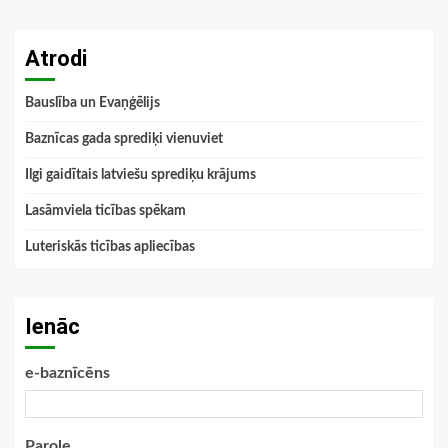
Atrodi
Bauslība un Evaņģēlijs
Baznīcas gada sprediķi vienuviet
Ilgi gaidītais latviešu sprediķu krājums
Lasāmviela ticības spēkam
Luteriskās ticības apliecības
Ienāc
e-baznīcēns
Parole