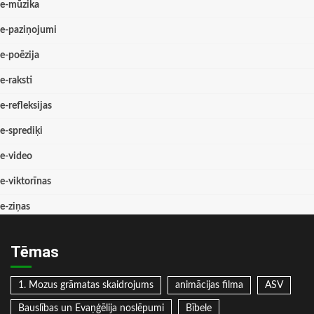
e-mūzika
e-paziņojumi
e-poēzija
e-raksti
e-refleksijas
e-sprediķi
e-video
e-viktorīnas
e-ziņas
Tēmas
1. Mozus grāmatas skaidrojums
animācijas filma
ASV
Bauslības un Evaņģēlija noslēpumi
Bībele