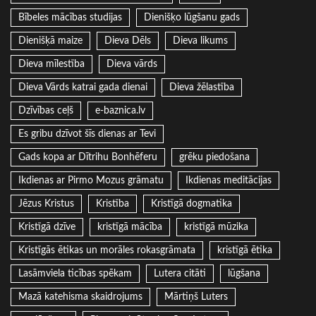
Bībeles mācības studijas
Dienišķo lūgšanu gads
Dienišķā maize
Dieva Dēls
Dieva likums
Dieva mīlestība
Dieva vārds
Dieva Vārds katrai gada dienai
Dieva žēlastība
Dzīvības ceļš
e-baznica.lv
Es gribu dzīvot šīs dienas ar Tevi
Gads kopa ar Dītrihu Bonhēferu
grēku piedošana
Ikdienas ar Pirmo Mozus grāmatu
Ikdienas meditācijas
Jēzus Kristus
Kristība
Kristīgā dogmatika
Kristīgā dzīve
kristīgā mācība
kristīgā mūzika
Kristīgās ētikas un morāles rokasgrāmata
kristīgā ētika
Lasāmviela ticības spēkam
Lutera citāti
lūgšana
Mazā katehisma skaidrojums
Mārtiņš Luters