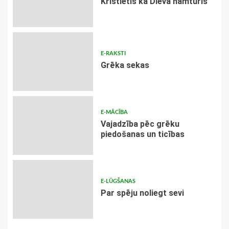
Kristietis kā Dieva namturis
E-RAKSTI
Grēka sekas
E-MĀCĪBA
Vajadzība pēc grēku
piedošanas un ticības
E-LŪGŠANAS
Par spēju noliegt sevi