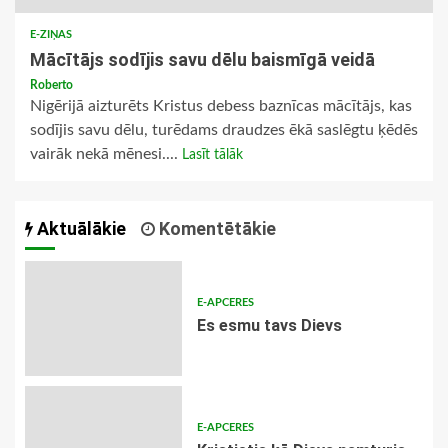
E-ZIŅAS
Mācītājs sodījis savu dēlu baismīgā veidā
Roberto
Nigērijā aizturēts Kristus debess baznīcas mācītājs, kas
sodījis savu dēlu, turēdams draudzes ēkā saslēgtu ķēdēs
vairāk nekā mēnesi....
Lasīt tālāk
Aktuālākie
Komentētākie
E-APCERES
Es esmu tavs Dievs
E-APCERES