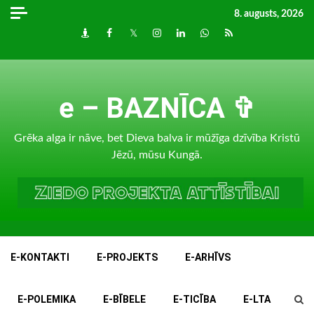
Skip
8. augusts, 2026
to
Draugiem
Facebook
Twitter
Instagram
LinkedIn
whatsapp
RSS
content
e – BAZNĪCA ✞
Grēka alga ir nāve, bet Dieva balva ir mūžīga dzīvība Kristū
Jēzū, mūsu Kungā.
E-KONTAKTI
E-PROJEKTS
E-ARHĪVS
E-POLEMIKA
E-BĪBELE
E-TICĪBA
E-LTA