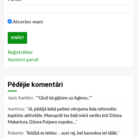
Atceries mani
Reģistrēties
Aizmirsi paroli
Pēdējie komentāri
Janis Karklins
: “
"Gluži kā gājiens uz Aglonu.."
”
martinsz
: “
Jā, pēdējā laikā patiesi vērojama liela reformēto
baptistu aktivitāte. Manuprāt tas lielā mērā varētu būt Džona
Makartura, Džona Paipera nopelns…
”
Roberto
: “
līdzībā es teiktu: .. suņi rej, bet karavāna iet tālāk.
”