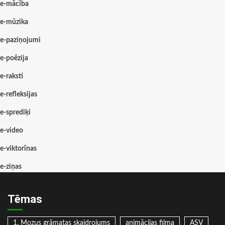
e-mācība
e-mūzika
e-paziņojumi
e-poēzija
e-raksti
e-refleksijas
e-sprediķi
e-video
e-viktorīnas
e-ziņas
Tēmas
1. Mozus grāmatas skaidrojums
animācijas filma
ASV