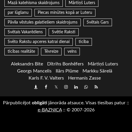
Mazā katehisma skaidrojums
Mārtiņš Luters
par lūgšanu
Piecas minūtes kopā ar Luteru
Pāvila vēstules galatiešiem skaidrojums
Svētais Gars
Svētais Vakarēdiens
Svētie Raksti
Svēto Rakstu apceres katrai dienai
ticība
ticības realitāte
Tēvreize
velns
Aleksandrs Bite
Dītrihs Bonhēfers
Mārtiņš Luters
Georgs Mancelis
Ilārs Plūme
Markku Särelä
Karls F. V. Valters
Hermanis Zasse
Draugiem
Facebook
Twitter
Instagram
LinkedIn
whatsapp
RSS
Pārpublicējot
obligāti
jānorāda atsauce. Visas tiesības patur
::
e-BAZNICA
::
© 2007-2026