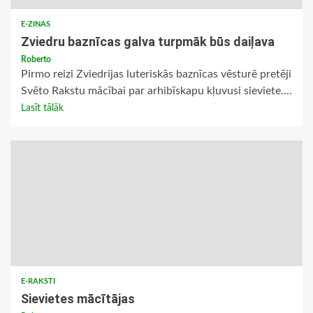
E-ZIŅAS
Zviedru baznīcas galva turpmāk būs daiļava
Roberto
Pirmo reizi Zviedrijas luteriskās baznīcas vēsturē pretēji
Svēto Rakstu mācībai par arhibīskapu kļuvusi sieviete....
Lasīt tālāk
E-RAKSTI
Sievietes mācītājas