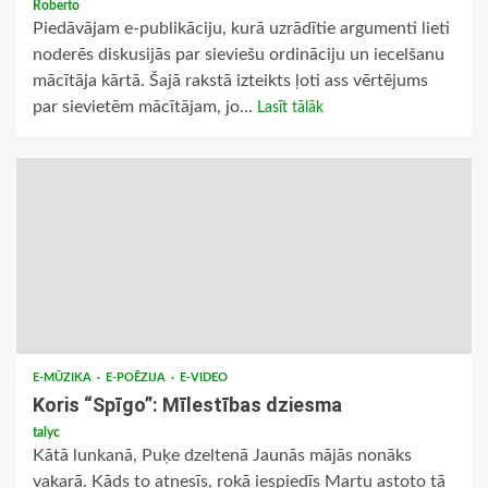
Roberto
Piedāvājam e-publikāciju, kurā uzrādītie argumenti lieti
noderēs diskusijās par sieviešu ordināciju un iecelšanu
mācītāja kārtā. Šajā rakstā izteikts ļoti ass vērtējums
par sievietēm mācītājam, jo...
Lasīt tālāk
E-MŪZIKA
E-POĒZIJA
E-VIDEO
Koris “Spīgo”: Mīlestības dziesma
talyc
Kātā lunkanā, Puķe dzeltenā Jaunās mājās nonāks
vakarā. Kāds to atnesīs, rokā iespiedīs Martu astoto tā