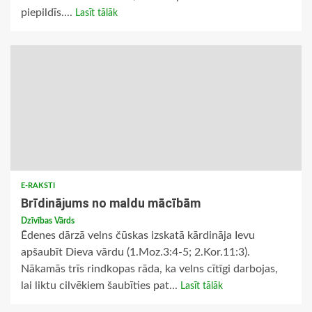
piepildīs....
Lasīt tālāk
E-RAKSTI
Brīdinājums no maldu mācībām
Dzīvības Vārds
Ēdenes dārzā velns čūskas izskatā kārdināja Ievu
apšaubīt Dieva vārdu (1.Moz.3:4-5; 2.Kor.11:3).
Nākamās trīs rindkopas rāda, ka velns cītīgi darbojas,
lai liktu cilvēkiem šaubīties pat...
Lasīt tālāk