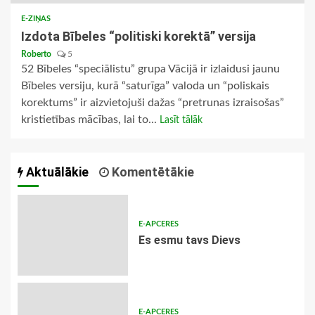
E-ZIŅAS
Izdota Bībeles “politiski korektā” versija
Roberto
5
52 Bībeles “speciālistu” grupa Vācijā ir izlaidusi jaunu
Bībeles versiju, kurā “saturīga” valoda un “poliskais
korektums” ir aizvietojuši dažas “pretrunas izraisošas”
kristietības mācības, lai to...
Lasīt tālāk
Aktuālākie
Komentētākie
E-APCERES
Es esmu tavs Dievs
E-APCERES