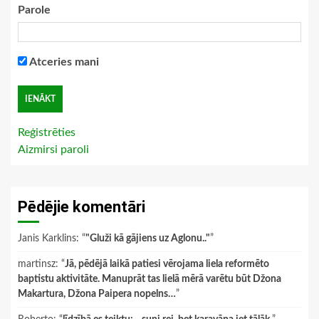
Parole
Atceries mani
Reģistrēties
Aizmirsi paroli
Pēdējie komentāri
Janis Karklins
: “
"Gluži kā gājiens uz Aglonu.."
”
martinsz
: “
Jā, pēdējā laikā patiesi vērojama liela reformēto
baptistu aktivitāte. Manuprāt tas lielā mērā varētu būt Džona
Makartura, Džona Paipera nopelns…
”