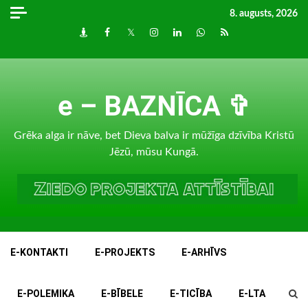
Skip
8. augusts, 2026
to
Draugiem
Facebook
Twitter
Instagram
LinkedIn
whatsapp
RSS
content
e – BAZNĪCA ✞
Grēka alga ir nāve, bet Dieva balva ir mūžīga dzīvība Kristū
Jēzū, mūsu Kungā.
E-KONTAKTI
E-PROJEKTS
E-ARHĪVS
E-POLEMIKA
E-BĪBELE
E-TICĪBA
E-LTA