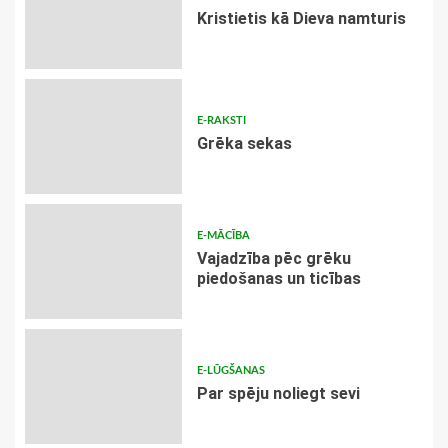
Kristietis kā Dieva namturis
E-RAKSTI
Grēka sekas
E-MĀCĪBA
Vajadzība pēc grēku
piedošanas un ticības
E-LŪGŠANAS
Par spēju noliegt sevi