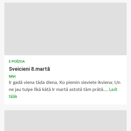
E-POĒZIJA
Sveicieni 8.martā
talyc
Ir gadā viena tāda diena, Ko piemin sieviete ikviena; Un
ne jau tulpe līkā kātā Ir martā astotā tām prātā....
Lasīt
tālāk