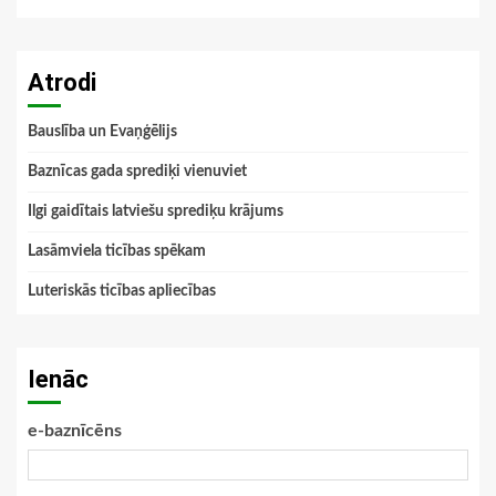
Atrodi
Bauslība un Evaņģēlijs
Baznīcas gada sprediķi vienuviet
Ilgi gaidītais latviešu sprediķu krājums
Lasāmviela ticības spēkam
Luteriskās ticības apliecības
Ienāc
e-baznīcēns