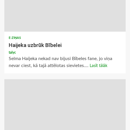
E-ZIŅAS
Haijeka uzbrūk Bībelei
talyc
Selma Haijeka nekad nav bijusi Bībeles fane, jo viņa
nevar ciest, kā tajā attēlotas sievietes....
Lasīt tālāk