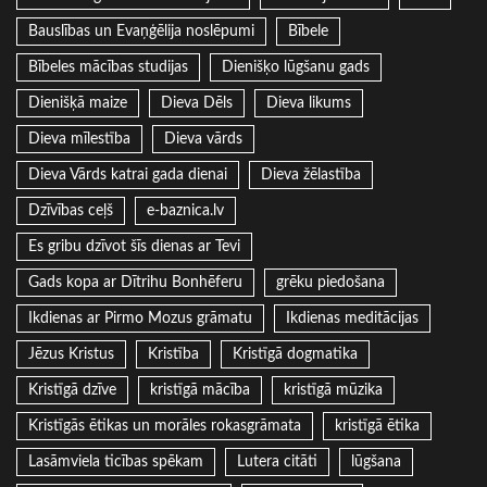
Bauslības un Evaņģēlija noslēpumi
Bībele
Bībeles mācības studijas
Dienišķo lūgšanu gads
Dienišķā maize
Dieva Dēls
Dieva likums
Dieva mīlestība
Dieva vārds
Dieva Vārds katrai gada dienai
Dieva žēlastība
Dzīvības ceļš
e-baznica.lv
Es gribu dzīvot šīs dienas ar Tevi
Gads kopa ar Dītrihu Bonhēferu
grēku piedošana
Ikdienas ar Pirmo Mozus grāmatu
Ikdienas meditācijas
Jēzus Kristus
Kristība
Kristīgā dogmatika
Kristīgā dzīve
kristīgā mācība
kristīgā mūzika
Kristīgās ētikas un morāles rokasgrāmata
kristīgā ētika
Lasāmviela ticības spēkam
Lutera citāti
lūgšana