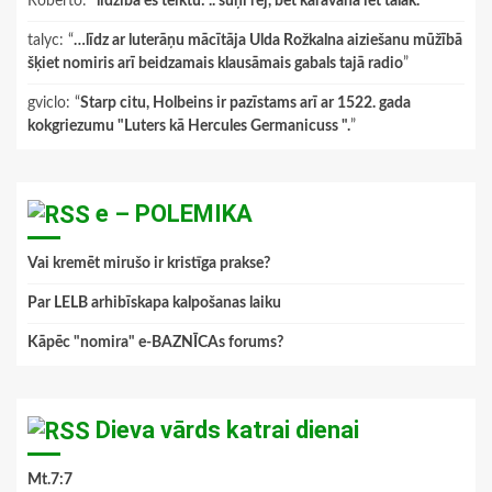
Roberto
: “
līdzībā es teiktu: .. suņi rej, bet karavāna iet tālāk.
”
talyc
: “
…līdz ar luterāņu mācītāja Ulda Rožkalna aiziešanu mūžībā
šķiet nomiris arī beidzamais klausāmais gabals tajā radio
”
gviclo
: “
Starp citu, Holbeins ir pazīstams arī ar 1522. gada
kokgriezumu "Luters kā Hercules Germanicuss ".
”
e – POLEMIKA
Vai kremēt mirušo ir kristīga prakse?
Par LELB arhibīskapa kalpošanas laiku
Kāpēc "nomira" e-BAZNĪCAs forums?
Dieva vārds katrai dienai
Mt.7:7